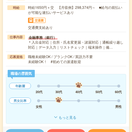
時給1650円＋交 【月収例】298,374円～ ■給与の前払い
時給
が可能な速払いサービスあり
交通費
交通費支給あり
金融事務（銀行）
仕事内容
＊入出金対応｜住所・氏名変更届・諸届対応｜通帳繰り越し
対応｜データ入力｜リストチェック｜端末操作｜備…
職種未経験OK / ブランクOK / 英語力不要
応募資格
未経験OK！ #初めての派遣歓迎
職場の雰囲気
年齢層
20代
30代
40代
50代
60代
男女比率
女性
男性
もっと見る