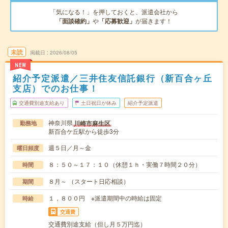
「気になる！」を押しておくと、派遣会社から
「面談確約」
や
「応募歓迎」
が届きます！
未読
掲載日
2026/08/05
NEW
紹介予定派遣／三井住友信託銀行（新百合ヶ丘
支店）でのお仕事！
交通費別途支給あり
土日祝日が休み
紹介予定派遣
神奈川県
川崎市麻生区
勤務地
新百合ケ丘駅から徒歩3分
週５日／月～金
曜日頻度
８：５０～１７：１０（休憩１ｈ・実働７時間２０分）
時間
８月～ （スタート日応相談）
期間
１，８００円 ※派遣期間中の時給は固定
時給
交通費
交通費別途支給（但し月５万円迄）