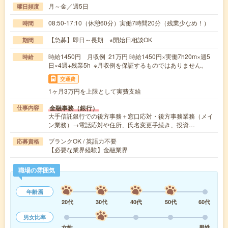
月～金／週5日
曜日頻度
08:50-17:10（休憩60分）実働7時間20分（残業少なめ！）
時間
【急募】即日～長期 ※開始日相談OK
期間
時給1450円 月収例 21万円 時給1450円×実働7h20m×週5
時給
日×4週+残業5h ※月収例を保証するものではありません。
交通費
1ヶ月3万円を上限として実費支給
金融事務（銀行）
仕事内容
大手信託銀行での後方事務＋窓口応対・後方事務業務（メイ
ン業務）→電話応対や住所、氏名変更手続き、投資…
ブランクOK / 英語力不要
応募資格
【必要な業界経験】金融業界
職場の雰囲気
年齢層
20代
30代
40代
50代
60代
男女比率
女性
男性