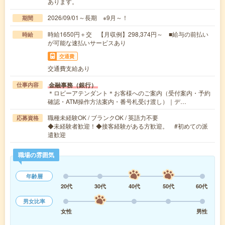
あります。
2026/09/01～長期 ※9月～！
期間
時給1650円＋交 【月収例】298,374円～ ■給与の前払い
時給
が可能な速払いサービスあり
交通費
交通費支給あり
金融事務（銀行）
仕事内容
＊ロビーアテンダント＊お客様へのご案内（受付案内・予約
確認・ATM操作方法案内・番号札受け渡し）｜デ…
職種未経験OK / ブランクOK / 英語力不要
応募資格
◆未経験者歓迎！◆接客経験がある方歓迎。 #初めての派
遣歓迎
職場の雰囲気
年齢層
20代
30代
40代
50代
60代
男女比率
女性
男性