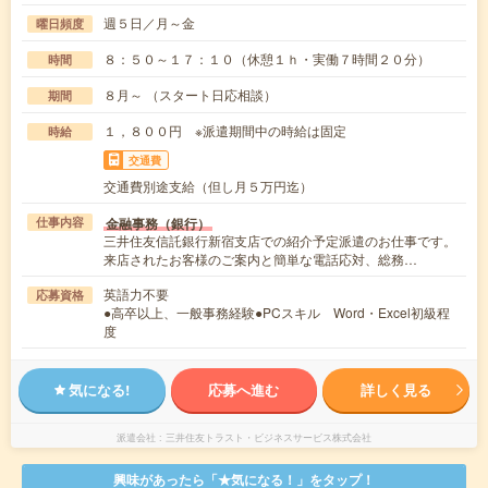
週５日／月～金
曜日頻度
８：５０～１７：１０（休憩１ｈ・実働７時間２０分）
時間
８月～ （スタート日応相談）
期間
１，８００円 ※派遣期間中の時給は固定
時給
交通費
交通費別途支給（但し月５万円迄）
金融事務（銀行）
仕事内容
三井住友信託銀行新宿支店での紹介予定派遣のお仕事です。
来店されたお客様のご案内と簡単な電話応対、総務…
英語力不要
応募資格
●高卒以上、一般事務経験●PCスキル Word・Excel初級程
度
気になる!
応募へ進む
詳しく見る
派遣会社
三井住友トラスト・ビジネスサービス株式会社
興味があったら「★気になる！」をタップ！