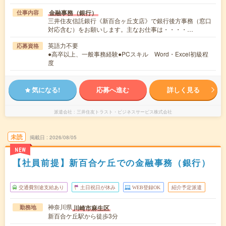
金融事務（銀行）
仕事内容
三井住友信託銀行《新百合ヶ丘支店》で銀行後方事務（窓口
対応含む）をお願いします。主なお仕事は・・・・…
英語力不要
応募資格
●高卒以上、一般事務経験●PCスキル Word・Excel初級程
度
気になる!
応募へ進む
詳しく見る
派遣会社
三井住友トラスト・ビジネスサービス株式会社
未読
掲載日
2026/08/05
NEW
【社員前提】新百合ケ丘での金融事務（銀行）
交通費別途支給あり
土日祝日が休み
WEB登録OK
紹介予定派遣
神奈川県
川崎市麻生区
勤務地
新百合ケ丘駅から徒歩3分