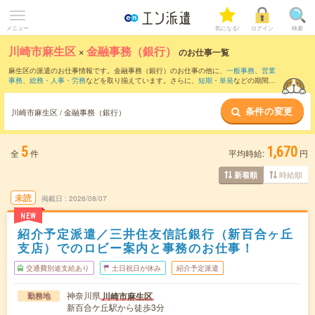
メニュー
気になる!
ログイン
検索
川崎市麻生区
×
金融事務（銀行）
のお仕事一覧
麻生区の派遣のお仕事情報です。金融事務（銀行）のお仕事の他に、
一般事務
、
営業
事務
、
総務・人事・労務
などを取り揃えています。さらに、
短期
・
単発
などの期間
や、
職種未経験OK
などのこだわり条件で絞り込んでいただけます。職種辞典：
金融事
務のお仕事とは？とは？
条件の変更
川崎市麻生区 / 金融事務（銀行）
5
1,670
全
件
平均時給:
円
時給順
新着順
未読
掲載日
2026/08/07
NEW
紹介予定派遣／三井住友信託銀行（新百合ヶ丘
支店）でのロビー案内と事務のお仕事！
交通費別途支給あり
土日祝日が休み
紹介予定派遣
神奈川県
川崎市麻生区
勤務地
新百合ケ丘駅から徒歩3分