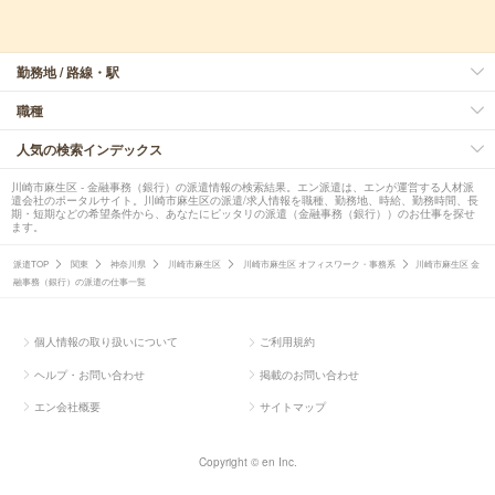
勤務地 / 路線・駅
職種
人気の検索インデックス
川崎市麻生区 - 金融事務（銀行）の派遣情報の検索結果。エン派遣は、エンが運営する人材派
遣会社のポータルサイト。川崎市麻生区の派遣/求人情報を職種、勤務地、時給、勤務時間、長
期・短期などの希望条件から、あなたにピッタリの派遣（金融事務（銀行））のお仕事を探せ
ます。
派遣TOP
関東
神奈川県
川崎市麻生区
川崎市麻生区 オフィスワーク・事務系
川崎市麻生区 金
融事務（銀行）の派遣の仕事一覧
個人情報の取り扱いについて
ご利用規約
ヘルプ・お問い合わせ
掲載のお問い合わせ
エン会社概要
サイトマップ
Copyright © en Inc.