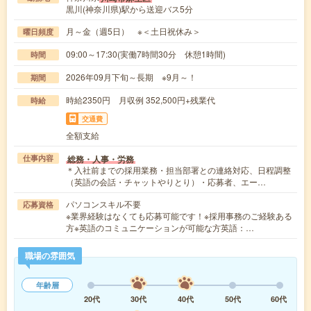
黒川(神奈川県)駅から送迎バス5分
月～金（週5日） ※＜土日祝休み＞
曜日頻度
09:00～17:30(実働7時間30分 休憩1時間)
時間
2026年09月下旬～長期 ※9月～！
期間
時給2350円 月収例 352,500円+残業代
時給
交通費
全額支給
総務・人事・労務
仕事内容
＊入社前までの採用業務・担当部署との連絡対応、日程調整
（英語の会話・チャットやりとり）・応募者、エー…
パソコンスキル不要
応募資格
※業界経験はなくても応募可能です！※採用事務のご経験ある
方※英語のコミュニケーションが可能な方英語：…
職場の雰囲気
年齢層
20代
30代
40代
50代
60代