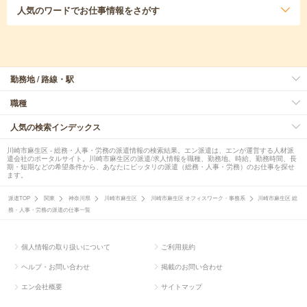
人気のワード
でお仕事情報をさがす
勤務地 / 路線・駅
職種
人気の検索インデックス
川崎市麻生区 - 総務・人事・労務の派遣情報の検索結果。エン派遣は、エンが運営する人材派
遣会社のポータルサイト。川崎市麻生区の派遣/求人情報を職種、勤務地、時給、勤務時間、長
期・短期などの希望条件から、あなたにピッタリの派遣（総務・人事・労務）のお仕事を探せ
ます。
派遣TOP
関東
神奈川県
川崎市麻生区
川崎市麻生区 オフィスワーク・事務系
川崎市麻生区 総
務・人事・労務の派遣の仕事一覧
個人情報の取り扱いについて
ご利用規約
ヘルプ・お問い合わせ
掲載のお問い合わせ
エン会社概要
サイトマップ