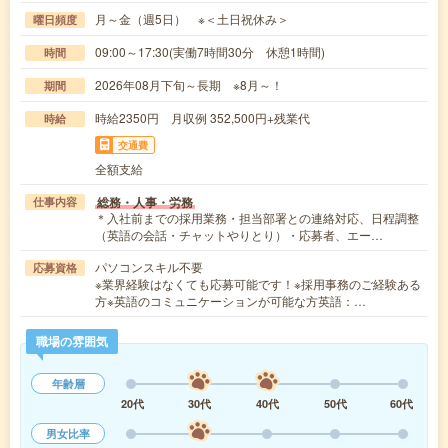
月～金（週5日） ※＜土日祝休み＞
曜日頻度
09:00～17:30(実働7時間30分 休憩1時間)
時間
2026年08月下旬～長期 ※8月～！
期間
時給2350円 月収例 352,500円+残業代
時給
交通費
全額支給
総務・人事・労務
仕事内容
＊入社前までの採用業務・担当部署との連絡対応、日程調整
（英語の会話・チャットやりとり）・応募者、エー…
パソコンスキル不要
応募資格
※業界経験はなくても応募可能です！※採用事務のご経験ある
方※英語のコミュニケーションが可能な方英語：…
職場の雰囲気
年齢層
20代
30代
40代
50代
60代
男女比率