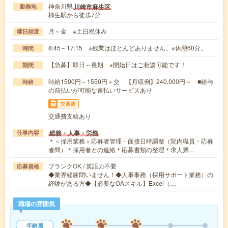
神奈川県
川崎市麻生区
勤務地
柿生駅から徒歩7分
月～金 ※土日祝休み
曜日頻度
8:45～17:15 ※残業はほとんどありません。※休憩60分。
時間
【急募】即日～長期 ※開始日はご相談可能です！
期間
時給1500円～1550円＋交 【月収例】240,000円～ ■給与
時給
の前払いが可能な速払いサービスあり
交通費
交通費支給あり
総務・人事・労務
仕事内容
＊＜採用業務＞応募者管理・面接日時調整（院内職員・応募
者間）＊採用者との連絡＊応募書類の整理＊求人票…
ブランクOK / 英語力不要
応募資格
◆業界経験問いません！◆人事事務（採用サポート業務）の
経験がある方◆【必要なOAスキル】Excel（…
職場の雰囲気
年齢層