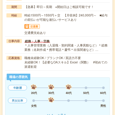
【急募】即日～長期 ※開始日はご相談可能です！
期間
時給1500円～1550円＋交 【月収例】240,000円～ ■給与
時給
の前払いが可能な速払いサービスあり
交通費
交通費支給あり
総務・人事・労務
仕事内容
＊人事管理業務（入退職・契約関連・人事異動など）＊総務
業務（名刺作成＊携帯電話＊慶弔＊出張関連など）…
職種未経験OK / ブランクOK / 英語力不要
応募資格
未経験OK！【必要なOAスキル】Excel（関数） #初めての
派遣歓迎
職場の雰囲気
年齢層
20代
30代
40代
50代
60代
男女比率
女性
男性
もっと見る