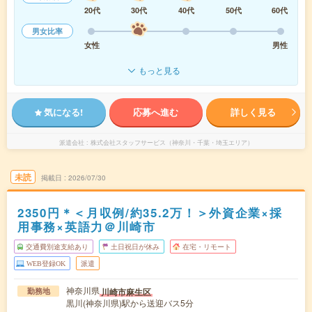
20代
30代
40代
50代
60代
男女比率
女性
男性
もっと見る
気になる!
応募へ進む
詳しく見る
派遣会社
株式会社スタッフサービス（神奈川・千葉・埼玉エリア）
未読
掲載日
2026/07/30
2350円＊＜月収例/約35.2万！＞外資企業×採
用事務×英語力＠川崎市
交通費別途支給あり
土日祝日が休み
在宅・リモート
WEB登録OK
派遣
神奈川県
川崎市麻生区
勤務地
黒川(神奈川県)駅から送迎バス5分