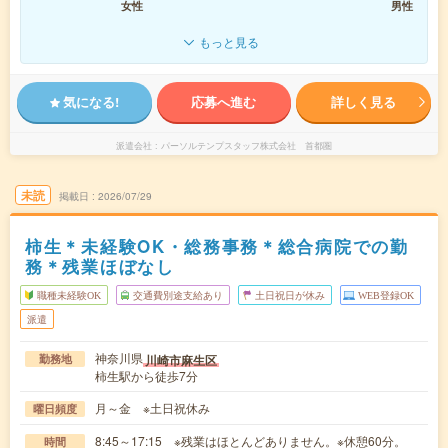
女性
男性
もっと見る
気になる!
応募へ進む
詳しく見る
派遣会社
パーソルテンプスタッフ株式会社 首都圏
未読
掲載日
2026/07/29
柿生＊未経験OK・総務事務＊総合病院での勤
務＊残業ほぼなし
職種未経験OK
交通費別途支給あり
土日祝日が休み
WEB登録OK
派遣
神奈川県
川崎市麻生区
勤務地
柿生駅から徒歩7分
月～金 ※土日祝休み
曜日頻度
8:45～17:15 ※残業はほとんどありません。※休憩60分。
時間