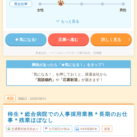
男女比率
女性
男性
もっと見る
気になる!
応募へ進む
詳しく見る
派遣会社
パーソルテンプスタッフ株式会社 首都圏
興味があったら「★気になる！」をタップ！
「気になる！」を押しておくと、派遣会社から
「面談確約」
や
「応募歓迎」
が届きます！
未読
掲載日
2026/08/01
柿生＊総合病院での人事採用業務＊長期のお仕
事＊残業ほぼなし
交通費別途支給あり
土日祝日が休み
WEB登録OK
派遣