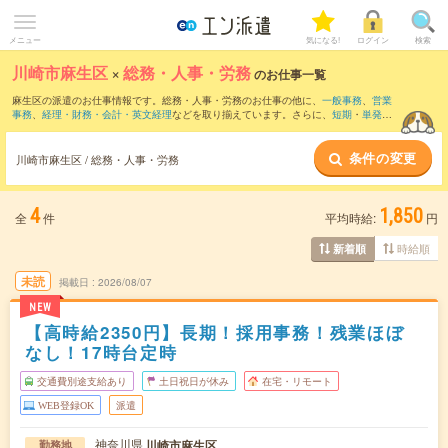
メニュー
気になる!
ログイン
検索
川崎市麻生区
×
総務・人事・労務
のお仕事一覧
麻生区の派遣のお仕事情報です。総務・人事・労務のお仕事の他に、
一般事務
、
営業
事務
、
経理・財務・会計・英文経理
などを取り揃えています。さらに、
短期
・
単発
な
どの期間や、
職種未経験OK
などのこだわり条件で絞り込んでいただけます。職種辞
典：
人事のお仕事とは？とは？
総務のお仕事とは？とは？
条件の変更
川崎市麻生区 / 総務・人事・労務
4
1,850
全
件
平均時給:
円
時給順
新着順
未読
掲載日
2026/08/07
NEW
【高時給2350円】長期！採用事務！残業ほぼ
なし！17時台定時
交通費別途支給あり
土日祝日が休み
在宅・リモート
WEB登録OK
派遣
神奈川県
川崎市麻生区
勤務地