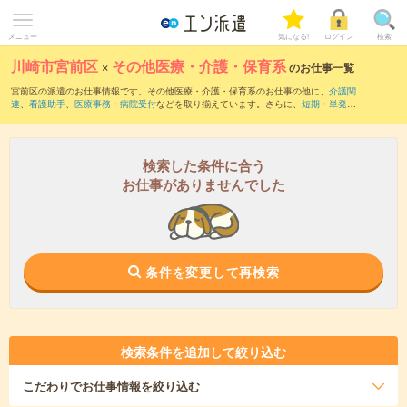
メニュー
気になる!
ログイン
検索
川崎市宮前区
×
その他医療・介護・保育系
のお仕事一覧
宮前区の派遣のお仕事情報です。その他医療・介護・保育系のお仕事の他に、
介護関
連
、
看護助手
、
医療事務・病院受付
などを取り揃えています。さらに、
短期
・
単発
な
どの期間や、
職種未経験OK
などのこだわり条件で絞り込んでいただけます。
検索した条件に合う
お仕事がありませんでした
条件を変更して再検索
検索条件を追加して絞り込む
こだわり
でお仕事情報を絞り込む