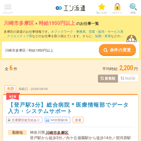
メニュー
気になる!
ログイン
検索
川崎市多摩区
×
時給1950円以上
のお仕事一覧
多摩区の派遣のお仕事情報です。
オフィスワーク・事務系
、
営業・販売・サービス系
、
クリエイティブ系
などのお仕事を取り揃えています。さらに、
短期
・
単発
などの期
間や、
職種未経験OK
などのこだわり条件で絞り込んでいただけます。
条件の変更
川崎市多摩区 / 時給1950円以上
6
2,200
全
件
平均時給:
円
時給順
新着順
未読
掲載日
2026/08/06
NEW
【登戸駅3分】総合病院＊医療情報部でデータ
入力・システムサポート
交通費別途支給あり
WEB登録OK
派遣
神奈川県
川崎市多摩区
勤務地
登戸駅から徒歩3分／向ケ丘遊園駅から徒歩14分／宿河原駅