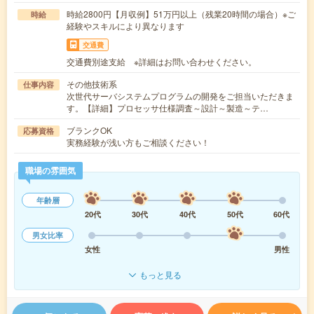
時給2800円【月収例】51万円以上（残業20時間の場合）※ご
時給
経験やスキルにより異なります
交通費
交通費別途支給 ※詳細はお問い合わせください。
その他技術系
仕事内容
次世代サーバシステムプログラムの開発をご担当いただきま
す。【詳細】プロセッサ仕様調査～設計～製造～テ…
ブランクOK
応募資格
実務経験が浅い方もご相談ください！
職場の雰囲気
年齢層
20代
30代
40代
50代
60代
男女比率
女性
男性
もっと見る