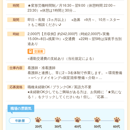
★変形労働時間制／月16:30～翌9:00（休憩時間 22:00～
時間
23:30）※休憩は1時間と30分…
即日～長期（3ヵ月以上） ※急募 ○9月～、10月～スター
期間
トもご相談ください♪
2,000円【月収例】約242,000円（時給2,000円×実働
時給
15.00h×8日+残業1h）+交通費 ※22時～翌5時は深夜手当別
途あり
交通費
○通勤交通費の支給あり（当社規定による）
看護師・准看護師
仕事内容
看護師と連携し、常に2～3名体制で作業します。＜環境整備
＞○ベッドメイキング○病室清掃/整備＜介助＞…
職種未経験OK / ブランクOK / 英語力不要
応募資格
●未経験OK少しでもご興味がある方は、お気軽に「★気にな
る！」をクリックしてくださいね！但し、「応募…
職場の雰囲気
年齢層
20代
30代
40代
50代
60代