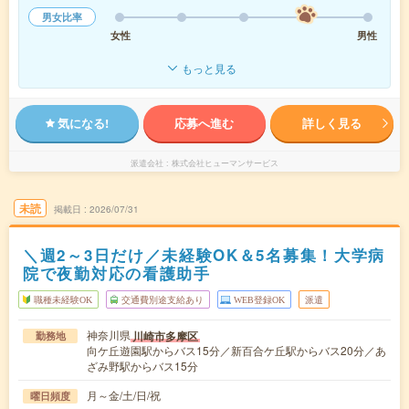
男女比率
女性
男性
もっと見る
気になる!
応募へ進む
詳しく見る
派遣会社
株式会社ヒューマンサービス
未読
掲載日
2026/07/31
＼週2～3日だけ／未経験OK＆5名募集！大学病
院で夜勤対応の看護助手
職種未経験OK
交通費別途支給あり
WEB登録OK
派遣
神奈川県
川崎市多摩区
勤務地
向ケ丘遊園駅からバス15分／新百合ケ丘駅からバス20分／あ
ざみ野駅からバス15分
月～金/土/日/祝
曜日頻度