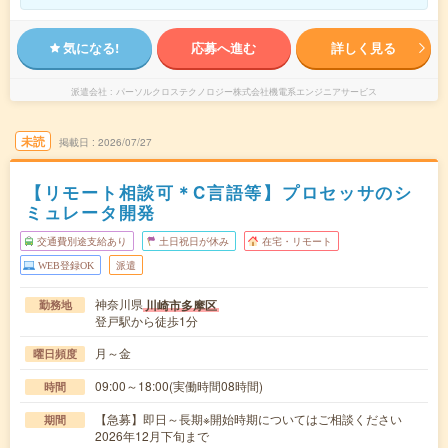
気になる!
応募へ進む
詳しく見る
派遣会社
パーソルクロステクノロジー株式会社機電系エンジニアサービス
未読
掲載日
2026/07/27
【リモート相談可＊C言語等】プロセッサのシ
ミュレータ開発
交通費別途支給あり
土日祝日が休み
在宅・リモート
WEB登録OK
派遣
神奈川県
川崎市多摩区
勤務地
登戸駅から徒歩1分
月～金
曜日頻度
09:00～18:00(実働時間08時間)
時間
【急募】即日～長期※開始時期についてはご相談ください
期間
2026年12月下旬まで