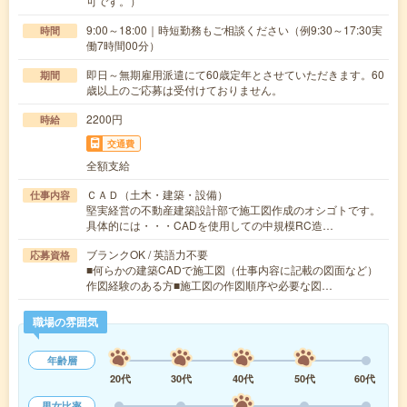
可です。）
9:00～18:00｜時短勤務もご相談ください（例9:30～17:30実
時間
働7時間00分）
即日～無期雇用派遣にて60歳定年とさせていただきます。60
期間
歳以上のご応募は受付けておりません。
2200円
時給
交通費
全額支給
ＣＡＤ（土木・建築・設備）
仕事内容
堅実経営の不動産建築設計部で施工図作成のオシゴトです。
具体的には・・・CADを使用しての中規模RC造…
ブランクOK / 英語力不要
応募資格
■何らかの建築CADで施工図（仕事内容に記載の図面など）
作図経験のある方■施工図の作図順序や必要な図…
職場の雰囲気
年齢層
20代
30代
40代
50代
60代
男女比率