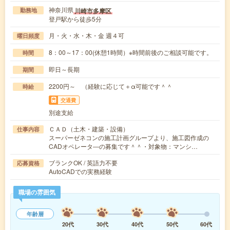
神奈川県
川崎市多摩区
勤務地
登戸駅から徒歩5分
月・火・水・木・金 週４可
曜日頻度
8：00～17：00(休憩1時間）※時間前後のご相談可能です。
時間
即日～長期
期間
2200円～ （経験に応じて＋α可能です＾＾
時給
交通費
別途支給
ＣＡＤ（土木・建築・設備）
仕事内容
スーパーゼネコンの施工計画グループより、施工図作成の
CADオペレータ―の募集です＾＾・対象物：マンシ…
ブランクOK / 英語力不要
応募資格
AutoCADでの実務経験
職場の雰囲気
年齢層
20代
30代
40代
50代
60代