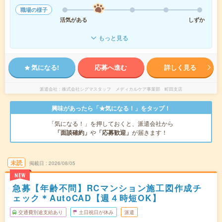
職場の様子
活気がある
しずか
もっと見る
気になる!
応募へ進む
詳しく見る
派遣会社
株式会社シグマスタッフ メディカルケア事業部 町田支店
興味があったら「★気になる！」をタップ！
「気になる！」を押しておくと、派遣会社から
「面談確約」
や
「応募歓迎」
が届きます！
未読
掲載日
2026/08/05
NEW
急募【年齢不問】RCマンション施工図作成チ
ェック＊AutoCAD【週４時短OK】
交通費別途支給あり
土日祝日が休み
派遣