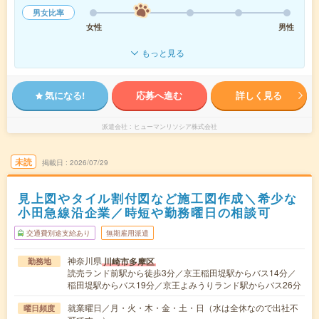
男女比率
女性
男性
もっと見る
気になる!
応募へ進む
詳しく見る
派遣会社
ヒューマンリソシア株式会社
未読
掲載日
2026/07/29
見上図やタイル割付図など施工図作成＼希少な
小田急線沿企業／時短や勤務曜日の相談可
交通費別途支給あり
無期雇用派遣
神奈川県
川崎市多摩区
勤務地
読売ランド前駅から徒歩3分／京王稲田堤駅からバス14分／
稲田堤駅からバス19分／京王よみうりランド駅からバス26分
就業曜日／月・火・木・金・土・日（水は全休なので出社不
曜日頻度