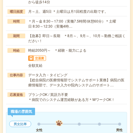
から徒歩14分
月～土、週5日 ＊土曜日は月1回程度の出勤です。
曜日頻度
＊月～金 8:30～17:00（実働7.5時間/休憩60分）＊土曜
時間
日 8:30～12:30（実働4時…
【急募】即日～長期 ＊8月～、9月～、10月～勤務ご相談く
期間
ださい！
時給2050円～ ＊経験・能力による
時給
交通費
全額支給
データ入力・タイピング
仕事内容
【総合病院の医療情報部でシステムサポート業務】病院の医
療情報部で、データ入力や院内システムのサポート…
ブランクOK / 英語力不要
応募資格
＊病院でのシステム運営経験がある方＊WワークOK！
職場の雰囲気
男女比率
女性
男性