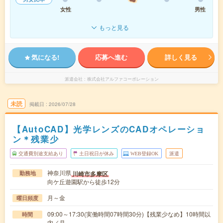
女性
男性
もっと見る
気になる!
応募へ進む
詳しく見る
派遣会社
株式会社アルファコーポレーション
未読
掲載日
2026/07/28
【AutoCAD】光学レンズのCADオペレーショ
ン＊残業少
交通費別途支給あり
土日祝日が休み
WEB登録OK
派遣
神奈川県
川崎市多摩区
勤務地
向ケ丘遊園駅から徒歩12分
月～金
曜日頻度
09:00～17:30(実働時間07時間30分)【残業少なめ】10時間以
時間
内／月