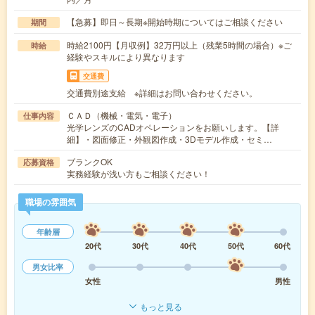
【急募】即日～長期※開始時期についてはご相談ください
期間
時給2100円【月収例】32万円以上（残業5時間の場合）※ご
時給
経験やスキルにより異なります
交通費
交通費別途支給 ※詳細はお問い合わせください。
ＣＡＤ（機械・電気・電子）
仕事内容
光学レンズのCADオペレーションをお願いします。【詳
細】・図面修正・外観図作成・3Dモデル作成・セミ…
ブランクOK
応募資格
実務経験が浅い方もご相談ください！
職場の雰囲気
年齢層
20代
30代
40代
50代
60代
男女比率
女性
男性
もっと見る