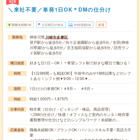
NEW
＼来社不要／単発1日OK＊DMの仕分け
職種未経験OK
土日祝日が休み
WEB登録OK
派遣
神奈川県
川崎市多摩区
勤務地
登戸駅から徒歩5分／向ケ丘遊園駅から徒歩5分／生田(神奈
川県)駅から徒歩5分／京王稲田堤駅から徒歩5分／読売ラン
ド前駅から徒歩5分
好きな日1日～OK！＊希望シフト制で好きな曜日で働ける！
曜日頻度
【1日3時間～も相談OK!】午前中のみや18時以降などのシフ
時間
トあり！シフト例▼9:00～12:00▼…
1日だけの単発OK！＃8月～ ＃9月～
期間
時給1,500円～1,875円
時給
軽作業（仕分け・ピッキング・検品、商品管理）
仕事内容
＼DMの仕分け／快適！オフィスなど室内のカンタン軽作業
書類整理や仕分けなどのシンプルワーク！未経験の…
職種未経験OK / ブランクOK / パソコンスキル不要 / 英語力不
応募資格
要