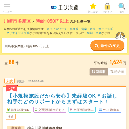
メニュー
気になる!
ログイン
検索
川崎市多摩区
×
時給1050円以上
のお仕事一覧
多摩区の派遣のお仕事情報です。
オフィスワーク・事務系
、
営業・販売・サービス系
、
クリエイティブ系
などのお仕事を取り揃えています。さらに、
短期
・
単発
などの期
間や、
職種未経験OK
などのこだわり条件で絞り込んでいただけます。
条件の変更
時給
1250円以上
・
1800円以上
の求人はこちら
川崎市多摩区 / 時給1050円以上
当サイトでは法令を遵守し、最低賃金以上の求人のみを掲載しています。
88
1,624
全
件
平均時給:
円
時給順
新着順
未読
掲載日
2026/08/08
NEW
【小規模施設だから安心】未経験OK＊お話し
相手などのサポートからまずはスタート！
職種未経験OK
交通費別途支給あり
土日祝日が休み
WEB登録OK
派遣
神奈川県
川崎市多摩区
勤務地