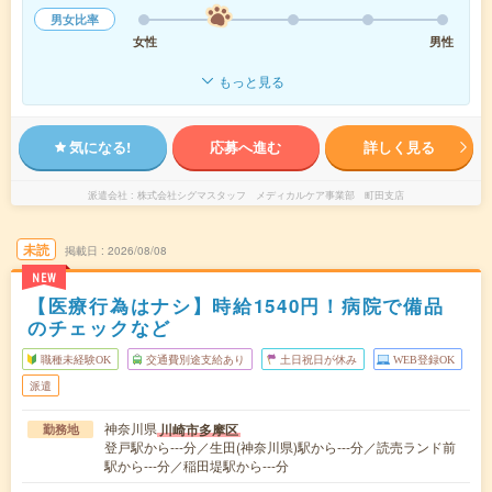
男女比率
女性
男性
もっと見る
気になる!
応募へ進む
詳しく見る
派遣会社
株式会社シグマスタッフ メディカルケア事業部 町田支店
未読
掲載日
2026/08/08
NEW
【医療行為はナシ】時給1540円！病院で備品
のチェックなど
職種未経験OK
交通費別途支給あり
土日祝日が休み
WEB登録OK
派遣
神奈川県
川崎市多摩区
勤務地
登戸駅から---分／生田(神奈川県)駅から---分／読売ランド前
駅から---分／稲田堤駅から---分