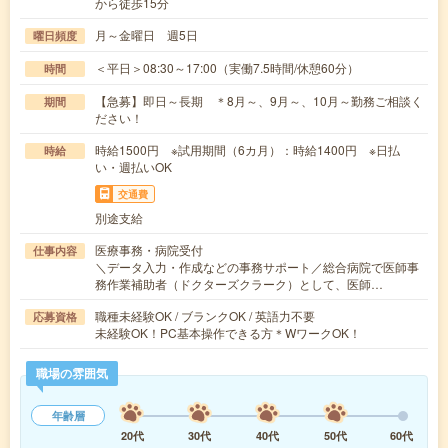
から徒歩15分
月～金曜日 週5日
曜日頻度
＜平日＞08:30～17:00（実働7.5時間/休憩60分）
時間
【急募】即日～長期 ＊8月～、9月～、10月～勤務ご相談く
期間
ださい！
時給1500円 ※試用期間（6カ月）：時給1400円 ※日払
時給
い・週払いOK
交通費
別途支給
医療事務・病院受付
仕事内容
＼データ入力・作成などの事務サポート／総合病院で医師事
務作業補助者（ドクターズクラーク）として、医師…
職種未経験OK / ブランクOK / 英語力不要
応募資格
未経験OK！PC基本操作できる方＊WワークOK！
職場の雰囲気
年齢層
20代
30代
40代
50代
60代