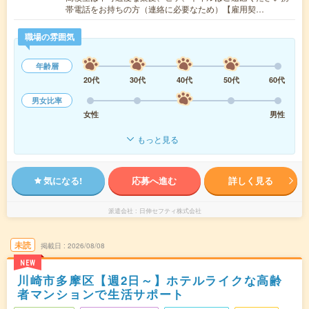
帯電話をお持ちの方（連絡に必要なため）【雇用契…
職場の雰囲気
年齢層
20代
30代
40代
50代
60代
男女比率
女性
男性
もっと見る
気になる!
応募へ進む
詳しく見る
派遣会社
日伸セフティ株式会社
未読
掲載日
2026/08/08
NEW
川崎市多摩区【週2日～】ホテルライクな高齢
者マンションで生活サポート