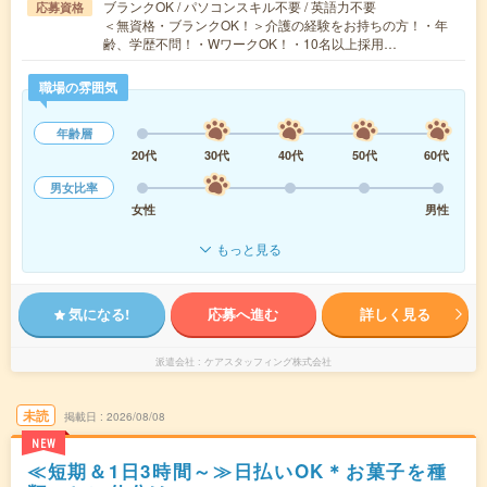
ブランクOK / パソコンスキル不要 / 英語力不要
応募資格
＜無資格・ブランクOK！＞介護の経験をお持ちの方！・年
齢、学歴不問！・WワークOK！・10名以上採用…
職場の雰囲気
年齢層
20代
30代
40代
50代
60代
男女比率
女性
男性
もっと見る
気になる!
応募へ進む
詳しく見る
派遣会社
ケアスタッフィング株式会社
未読
掲載日
2026/08/08
NEW
≪短期＆1日3時間～≫日払いOK＊お菓子を種