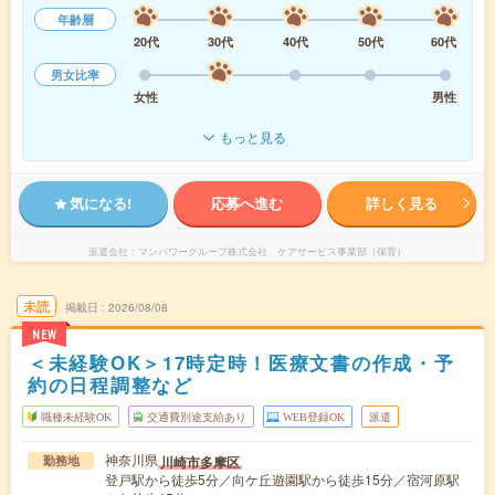
年齢層
20代
30代
40代
50代
60代
男女比率
女性
男性
もっと見る
気になる!
応募へ進む
詳しく見る
派遣会社
マンパワーグループ株式会社 ケアサービス事業部（保育）
未読
掲載日
2026/08/08
NEW
＜未経験OK＞17時定時！医療文書の作成・予
約の日程調整など
職種未経験OK
交通費別途支給あり
WEB登録OK
派遣
神奈川県
川崎市多摩区
勤務地
登戸駅から徒歩5分／向ケ丘遊園駅から徒歩15分／宿河原駅