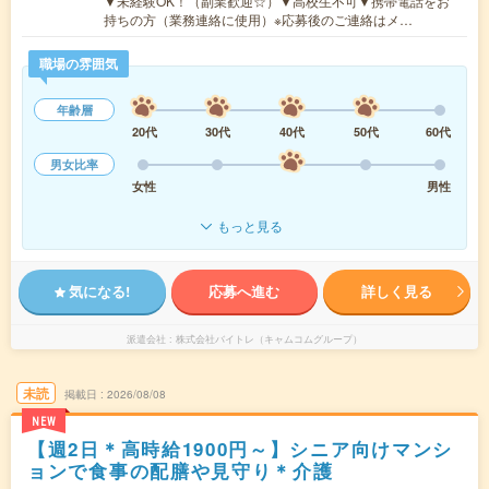
▼未経験OK！（副業歓迎☆）▼高校生不可▼携帯電話をお
持ちの方（業務連絡に使用）※応募後のご連絡はメ…
職場の雰囲気
年齢層
20代
30代
40代
50代
60代
男女比率
女性
男性
もっと見る
気になる!
応募へ進む
詳しく見る
派遣会社
株式会社バイトレ（キャムコムグループ）
未読
掲載日
2026/08/08
NEW
【週2日＊高時給1900円～】シニア向けマンシ
ョンで食事の配膳や見守り＊介護