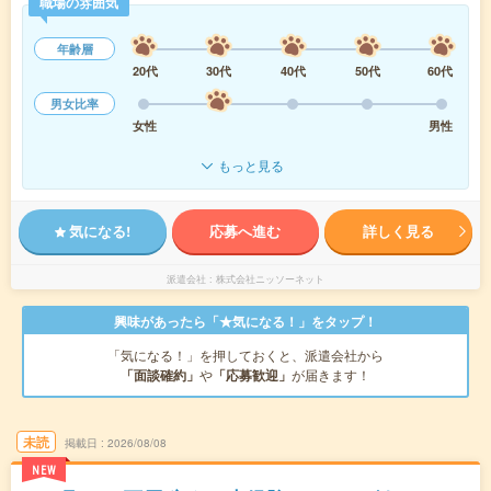
職場の雰囲気
年齢層
20代
30代
40代
50代
60代
男女比率
女性
男性
もっと見る
気になる!
応募へ進む
詳しく見る
派遣会社
株式会社ニッソーネット
興味があったら「★気になる！」をタップ！
「気になる！」を押しておくと、派遣会社から
「面談確約」
や
「応募歓迎」
が届きます！
未読
掲載日
2026/08/08
NEW