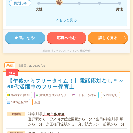
男女比率
女性
男性
もっと見る
気になる!
応募へ進む
詳しく見る
派遣会社
ケアスタッフィング株式会社
未読
掲載日
2026/08/08
NEW
【午後からフリータイム！】電話応対なし＊～
60代活躍中のフリー保育士
職種未経験OK
交通費別途支給あり
土日祝日が休み
残業なし
WEB登録OK
派遣
神奈川県
川崎市多摩区
勤務地
登戸駅から---分／向ケ丘遊園駅から---分／生田(神奈川県)駅
から---分／京王稲田堤駅から---分／読売ランド前駅から---分