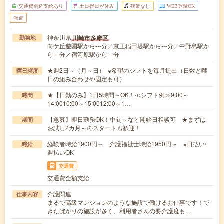
交通費別途支給あり
土日祝日が休み
残業なし
WEB登録OK
派遣
神奈川県
川崎市多摩区
勤務地
向ケ丘遊園駅から---分／京王稲田堤駅から---分／中野島駅か
ら---分／宿河原駅から---分
★週2日～（月～日） ※希望のシフトを毎月提出（日数と曜
曜日頻度
日の組み合わせや固定も可）
★【日勤のみ】1日5時間～OK！≪シフト例≫9:00～
時間
14:0010:00～15:0012:00～1…
【急募】即日勤務OK！中旬～など開始日相談可 ★まずは
期間
お試し2カ月～のスタートも歓迎！
経験者時給1900円～ 介護福祉士時給1950円～ ※日払い/
時給
週払いOK
交通費
交通費全額支給
介護関連
仕事内容
まるで高級マンションのような施設で働けるお仕事です！で
きたばかりの施設が多く、利用者さんの要介護度も…