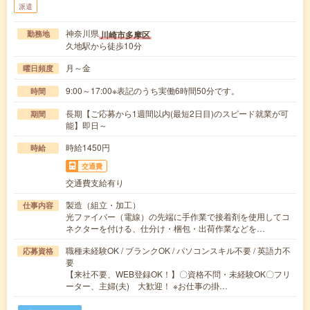
派遣
神奈川県
川崎市多摩区
勤務地
久地駅から徒歩10分
月～金
曜日頻度
9:00～17:00※表記のうち実働6時間50分です。
時間
長期【ご応募から1週間以内(最短2日目)のスピード就業が可
期間
能】即日～
時給1450円
時給
交通費
交通費支給有り
製造（組立・加工）
仕事内容
光ファイバー（電線）の先端に手作業で接着剤を使用してコ
ネクターを付ける、仕分け・梱包・出荷作業などを…
職種未経験OK / ブランクOK / パソコンスキル不要 / 英語力不
応募資格
要
【来社不要、WEB登録OK！】〇資格不問・未経験OK〇フリ
ーター、主婦(夫) 大歓迎！ ※お仕事の掛…