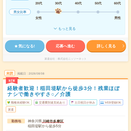
20代
30代
40代
50代
60代
男女比率
女性
男性
もっと見る
気になる!
応募へ進む
詳しく見る
派遣会社
株式会社ニッソーネット
未読
掲載日
2026/08/08
NEW
経験者歓迎！稲田堤駅から徒歩3分！残業ほぼ
ナシで働きやすさ○／介護
職種未経験OK
交通費別途支給あり
土日祝日が休み
WEB登録OK
派遣
神奈川県
川崎市多摩区
勤務地
稲田堤駅から徒歩5分