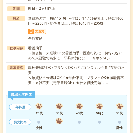
即日～2ヶ月以上
期間
無資格の方：時給1540円～1925円 / 介護福祉士：時給1800
時給
円～2250円 / 初任者以上：時給1640円～2050円
交通費
全額支給
看護助手
仕事内容
＼無資格・未経験OKの看護助手／医療行為は一切行わない
ので未経験でも安心！▽具体的には…・リネンやシ…
職種未経験OK / ブランクOK / パソコンスキル不要 / 英語力不
応募資格
要
＼無資格＊未経験OK／★年齢不問・ブランクOK★履歴書不
要・来社不要（電話登録OK）★社会保険完備＼…
職場の雰囲気
年齢層
20代
30代
40代
50代
60代
男女比率
女性
男性