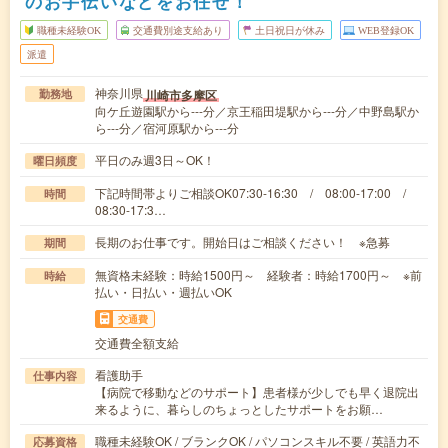
のお手伝いなどをお任せ！
職種未経験OK
交通費別途支給あり
土日祝日が休み
WEB登録OK
派遣
神奈川県
川崎市多摩区
勤務地
向ケ丘遊園駅から---分／京王稲田堤駅から---分／中野島駅か
ら---分／宿河原駅から---分
平日のみ週3日～OK！
曜日頻度
下記時間帯よりご相談OK07:30-16:30 / 08:00-17:00 /
時間
08:30-17:3…
長期のお仕事です。開始日はご相談ください！ ※急募
期間
無資格未経験：時給1500円～ 経験者：時給1700円～ ※前
時給
払い・日払い・週払いOK
交通費
交通費全額支給
看護助手
仕事内容
【病院で移動などのサポート】患者様が少しでも早く退院出
来るように、暮らしのちょっとしたサポートをお願…
職種未経験OK / ブランクOK / パソコンスキル不要 / 英語力不
応募資格