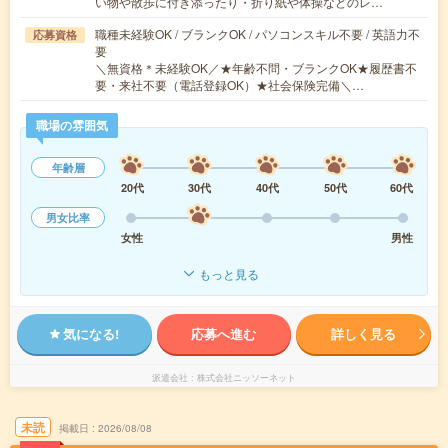
い物や散歩に付き添ったり・折り紙や体操などのレ…
職種未経験OK / ブランクOK / パソコンスキル不要 / 英語力不
応募資格
要
＼無資格＊未経験OK／★年齢不問・ブランクOK★履歴書不
要・来社不要（電話登録OK）★社会保険完備＼…
職場の雰囲気
年齢層
20代
30代
40代
50代
60代
男女比率
女性
男性
もっと見る
気になる!
応募へ進む
詳しく見る
派遣会社
株式会社ニッソーネット
未読
掲載日
2026/08/08