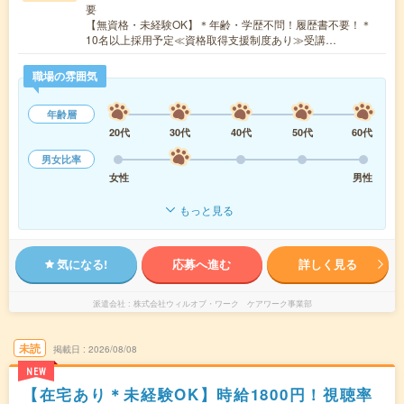
要
【無資格・未経験OK】＊年齢・学歴不問！履歴書不要！＊
10名以上採用予定≪資格取得支援制度あり≫受講…
職場の雰囲気
年齢層
20代
30代
40代
50代
60代
男女比率
女性
男性
もっと見る
気になる!
応募へ進む
詳しく見る
派遣会社
株式会社ウィルオブ・ワーク ケアワーク事業部
未読
掲載日
2026/08/08
NEW
【在宅あり＊未経験OK】時給1800円！視聴率