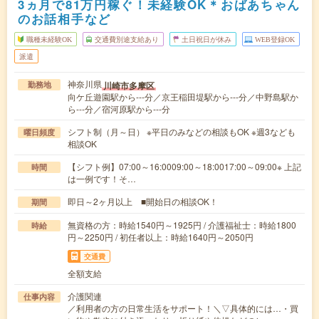
3ヵ月で81万円稼ぐ！未経験OK＊おばあちゃん
のお話相手など
職種未経験OK
交通費別途支給あり
土日祝日が休み
WEB登録OK
派遣
神奈川県
川崎市多摩区
勤務地
向ケ丘遊園駅から---分／京王稲田堤駅から---分／中野島駅か
ら---分／宿河原駅から---分
シフト制（月～日） ※平日のみなどの相談もOK ※週3なども
曜日頻度
相談OK
【シフト例】07:00～16:0009:00～18:0017:00～09:00※ 上記
時間
は一例です！そ…
即日～2ヶ月以上 ■開始日の相談OK！
期間
無資格の方：時給1540円～1925円 / 介護福祉士：時給1800
時給
円～2250円 / 初任者以上：時給1640円～2050円
交通費
全額支給
介護関連
仕事内容
／利用者の方の日常生活をサポート！＼▽具体的には…・買