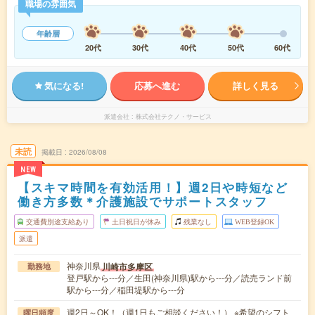
職場の雰囲気
年齢層
20代
30代
40代
50代
60代
気になる!
応募へ進む
詳しく見る
派遣会社
株式会社テクノ・サービス
未読
掲載日
2026/08/08
NEW
【スキマ時間を有効活用！】週2日や時短など
働き方多数＊介護施設でサポートスタッフ
交通費別途支給あり
土日祝日が休み
残業なし
WEB登録OK
派遣
神奈川県
川崎市多摩区
勤務地
登戸駅から---分／生田(神奈川県)駅から---分／読売ランド前
駅から---分／稲田堤駅から---分
週2日～OK！（週1日もご相談ください！） ※希望のシフト
曜日頻度