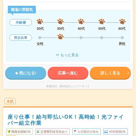
職場の雰囲気
年齢層
20代
30代
40代
50代
60代
男女比率
女性
男性
もっと見る
気になる!
応募へ進む
詳しく見る
派遣会社
株式会社ニッソーネット
未読
座り仕事！給与即払いOK！高時給！光ファイ
バー組立作業
職種未経験OK
交通費別途支給あり
土日祝日が休み
WEB登録OK