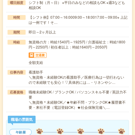
シフト制（月～日） ※平日のみなどの相談もOK ※週3なども
曜日頻度
相談OK
【シフト例】07:00～16:0009:00～18:0017:00～09:00※ 上記
時間
は一例です！そ…
即日～2ヶ月以上
期間
無資格の方：時給1540円～1925円 / 介護福祉士：時給1800
時給
円～2250円 / 初任者以上：時給1640円～2050円
交通費
全額支給
看護助手
仕事内容
＼無資格・未経験OKの看護助手／医療行為は一切行わない
ので未経験でも安心！▽具体的には…・リネンやシ…
職種未経験OK / ブランクOK / パソコンスキル不要 / 英語力不
応募資格
要
＼無資格＊未経験OK／★年齢不問・ブランクOK★履歴書不
要・来社不要（電話登録OK）★社会保険完備＼…
職場の雰囲気
年齢層