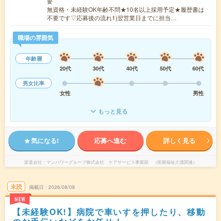
要
無資格・未経験OK年齢不問★10名以上採用予定★履歴書は
不要です▽応募後の流れ1)翌営業日までに担当…
職場の雰囲気
年齢層
20代
30代
40代
50代
60代
男女比率
女性
男性
もっと見る
気になる!
応募へ進む
詳しく見る
派遣会社
マンパワーグループ株式会社 ケアサービス事業部 （医療福祉介護関連）
未読
掲載日
2026/08/08
NEW
【未経験OK!】病院で車いすを押したり、移動