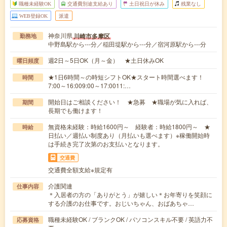
職種未経験OK
交通費別途支給あり
土日祝日が休み
残業なし
WEB登録OK
派遣
神奈川県
川崎市多摩区
勤務地
中野島駅から---分／稲田堤駅から---分／宿河原駅から---分
週2日～5日OK（月～金） ★土日休みOK
曜日頻度
★1日6時間～の時短シフトOK★スタート時間選べます！
時間
7:00～16:009:00～17:0011:…
開始日はご相談ください！ ★急募 ★職場が気に入れば、
期間
長期でも働けます！
無資格未経験：時給1600円～ 経験者：時給1800円～ ★
時給
日払い／週払い制度あり（月払いも選べます）※稼働開始時
は手続き完了次第のお支払いとなります。
交通費
交通費全額支給※規定有
介護関連
仕事内容
＊入居者の方の「ありがとう」が嬉しい＊お年寄りを笑顔に
する介護のお仕事です。おじいちゃん、おばあちゃ…
職種未経験OK / ブランクOK / パソコンスキル不要 / 英語力不
応募資格