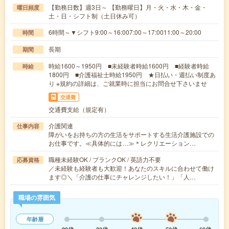
【勤務日数】週3日～ 【勤務曜日】月・火・水・木・金・
曜日頻度
土・日・シフト制（土日休み可）
6時間～▼シフト9:00～16:007:00～17:0011:00～20:00
時間
長期
期間
時給1600～1950円 ■未経験者時給1600円 ■経験者時給
時給
1800円 ■介護福祉士時給1950円 ★日払い・週払い制度あ
り ※規約の詳細は、ご就業時に担当にお問合せ下さいませ
交通費
交通費支給（規定有）
介護関連
仕事内容
障がいをお持ちの方の生活をサポートする生活介護施設での
お仕事です。≪具体的には…≫＊レクリエーション…
職種未経験OK / ブランクOK / 英語力不要
応募資格
／未経験も経験者も大歓迎！あなたのスキルに合わせて働け
ます◎＼「介護の仕事にチャレンジしたい！」「人…
職場の雰囲気
年齢層