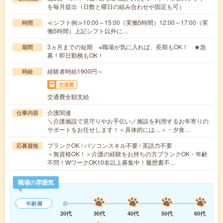
を毎月提出（日数と曜日の組み合わせや固定も可）
≪シフト例≫10:00～15:00（実働5時間）12:00～17:00（実
時間
働5時間）上記シフト以外に…
3ヵ月までの短期 ※職場が気に入れば、長期もOK！ ★急
期間
募！即日勤務もOK！
経験者時給1900円～
時給
交通費
交通費全額支給
介護関連
仕事内容
＼介護施設で見守りやお手伝い／施設を利用するお年寄りの
サポートをお任せします！＜具体的には…＞・夕食…
ブランクOK / パソコンスキル不要 / 英語力不要
応募資格
＜無資格OK！＞介護の経験をお持ちの方ブランクOK・年齢
不問！WワークOK10名以上募集中！履歴書不…
職場の雰囲気
年齢層
20代
30代
40代
50代
60代