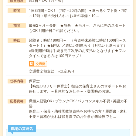
週2日～OK（月～金）
曜日頻度
1日3時間～OK！（7時～20時の間）▼選べるシフト例・7時
時間
～12時：朝の受け入れ～お昼の準備・10…
最短2ヶ月～長期 ★急募 ★当月～、さらに先のスタート
期間
もOK！開始日ご相談ください。
経験者：時給1800円～ （有資格未経験は時給1600円～ス
時給
タート！）★日払い／週払い制度あり（月払いも選べます）
※稼働開始時は手続き完了次第のお支払いとなります★フル
タイムできる方は100円アップ！
交通費
交通費全額支給 ※規定あり
保育士
仕事内容
【時短OK!フリー保育士】担任の保育士さんのサポートをお
任せします。～具体的なお仕事～・登園時のお迎…
職種未経験OK / ブランクOK / パソコンスキル不要 / 英語力不
応募資格
要
保育士・保母・幼稚園教諭資格をお持ちの方＊履歴書・来社
不要＊資格があれば保育園でのお仕事が未経験でも…
職場の雰囲気