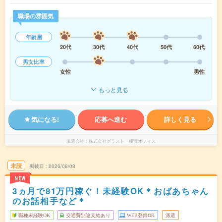
職場の雰囲気
年齢層
20代
30代
40代
50代
60代
男女比率
女性
男性
もっと見る
気になる!
応募へ進む
詳しく見る
派遣会社
株式会社グラスト 横浜オフィス
未読
掲載日
2026/08/08
NEW
3ヵ月で81万円稼ぐ！未経験OK＊おばあちゃん
のお話相手など＊
職種未経験OK
交通費別途支給あり
WEB登録OK
派遣