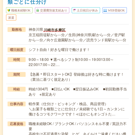
類ごとに仕分け
職種未経験OK
交通費別途支給あり
土日祝日が休み
WEB登録OK
派遣
神奈川県
川崎市多摩区
勤務地
京王稲田堤駅から---分／生田(神奈川県)駅から---分／登戸駅
から---分／向ケ丘遊園駅から---分／読売ランド前駅から---分
シフト自由！好きな曜日で働けます！
曜日頻度
9:00～18:00 ▼選べるシフト制10:00～19:0013:00～
時間
22:0017:00～22:…
【急募＊即日スタートOK】登録後は好きな時に働けます！
期間
（業法に基づく規定あり）
時給1304円 ■日払いOK ■翌日振込みOK ■初回勤務手当
時給
あり ※規定あり
軽作業（仕分け・ピッキング・検品、商品管理）
仕事内容
＼お菓子を種類ごとに仕分け／未経験でも1日～カンタンに
働けるコツモクワークです！≪ほかにもオシゴトた…
職種未経験OK / ブランクOK / パソコンスキル不要 / 英語力不
応募資格
要
高校生は不可過度な染髪、ヒゲ、ネイルはご遠慮ください携