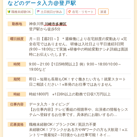
などのデータ入力@登戸駅
職種未経験OK
土日祝日が休み
在宅・リモート
派遣
神奈川県
川崎市多摩区
勤務地
登戸駅から徒歩5分
月～日【週2日～】 ＊週稼働により在宅頻度の変動あり ※完
曜日頻度
全在宅ではありません。 研修は入社日より平日連続3日間
(9:00～18:00)にて実施 ※研修中の時給変動ナシ♪ 詳細は面談
時にお伝えいたします。
9:00～21:00【1日5時間以上】例）9:00～18:00/10:00～
時間
19:00など
即日～短期も長期もOK！すぐ働きたい方も！就業スタート
期間
日ご相談ください！※単発のお仕事ではありません
時給1800円 ※1日6h以上の勤務で日収1万円以上
時給
データ入力・タイピング
仕事内容
【お仕事内容】テレビ番組の視聴率や、出演者の情報をシス
テムへ登録するお仕事です。具体的にお願いするの…
職種未経験OK / ブランクOK / 英語力不要
応募資格
未経験OK！ブランクがある方やWワークの方も大歓迎！※エ
ントリー後最短2～3日後からお仕事可能！ネイ…