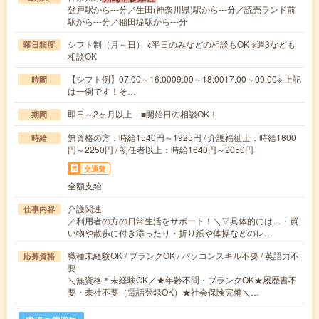
登戸駅から---分／生田(神奈川県)駅から---分／読売ランド前
駅から---分／稲田堤駅から---分
シフト制（月～日） ※平日のみなどの相談もOK ※週3なども
曜日頻度
相談OK
【シフト例】07:00～16:0009:00～18:0017:00～09:00※ 上記
時間
は一例です！そ…
即日～2ヶ月以上 ■開始日の相談OK！
期間
無資格の方：時給1540円～1925円 / 介護福祉士：時給1800
時給
円～2250円 / 初任者以上：時給1640円～2050円
交通費
全額支給
介護関連
仕事内容
／利用者の方の日常生活をサポート！＼▽具体的には…・買
い物や散歩に付き添ったり・折り紙や体操などのレ…
職種未経験OK / ブランクOK / パソコンスキル不要 / 英語力不
応募資格
要
＼無資格＊未経験OK／★年齢不問・ブランクOK★履歴書不
要・来社不要（電話登録OK）★社会保険完備＼…