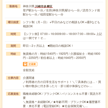
神奈川県
川崎市多摩区
勤務地
登戸駅から---分／生田(神奈川県)駅から---分／読売ランド前
駅から---分／稲田堤駅から---分
シフト制（月～日） ※平日のみなどの相談もOK ※週3なども
曜日頻度
相談OK
【シフト例】07:00～16:0009:00～18:0017:00～09:00※ 上記
時間
は一例です！そ…
即日～2ヶ月以上 ■開始日の相談OK！
期間
無資格の方：時給1540円～1925円 / 介護福祉士：時給1800
時給
円～2250円 / 初任者以上：時給1640円～2050円
交通費
全額支給
介護関連
仕事内容
／利用者の方の日常生活をサポート！＼▽具体的には…・買
い物や散歩に付き添ったり・折り紙や体操などのレ…
職種未経験OK / ブランクOK / パソコンスキル不要 / 英語力不
応募資格
要
＼無資格＊未経験OK／★年齢不問・ブランクOK★履歴書不
要・来社不要（電話登録OK）★社会保険完備＼…