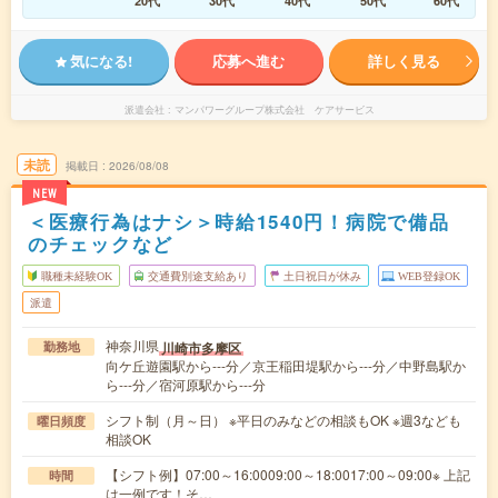
20代
30代
40代
50代
60代
気になる!
応募へ進む
詳しく見る
派遣会社
マンパワーグループ株式会社 ケアサービス
未読
掲載日
2026/08/08
NEW
＜医療行為はナシ＞時給1540円！病院で備品
のチェックなど
職種未経験OK
交通費別途支給あり
土日祝日が休み
WEB登録OK
派遣
神奈川県
川崎市多摩区
勤務地
向ケ丘遊園駅から---分／京王稲田堤駅から---分／中野島駅か
ら---分／宿河原駅から---分
シフト制（月～日） ※平日のみなどの相談もOK ※週3なども
曜日頻度
相談OK
【シフト例】07:00～16:0009:00～18:0017:00～09:00※ 上記
時間
は一例です！そ…