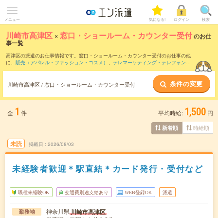
メニュー
気になる!
ログイン
検索
川崎市高津区
×
窓口・ショールーム・カウンター受付
のお仕
事一覧
高津区の派遣のお仕事情報です。窓口・ショールーム・カウンター受付のお仕事の他
に、
販売（アパレル・ファッション・コスメ）
、
テレマーケティング・テレフォンオ
ペレーター・コールセンター
、
営業・企画営業・ラウンダー
などを取り揃えていま
す。さらに、
短期
・
単発
などの期間や、
職種未経験OK
などのこだわり条件で絞り込ん
条件の変更
でいただけます。職種辞典：
窓口・ショールーム・カウンター受付のお仕事とは？と
川崎市高津区 / 窓口・ショールーム・カウンター受付
は？
1
1,500
全
件
平均時給:
円
時給順
新着順
未読
掲載日
2026/08/03
未経験者歓迎＊駅直結＊カード発行・受付など
職種未経験OK
交通費別途支給あり
WEB登録OK
派遣
神奈川県
川崎市高津区
勤務地