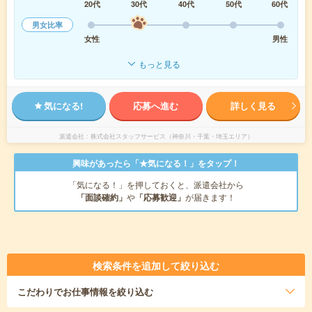
20代
30代
40代
50代
60代
男女比率
女性
男性
もっと見る
気になる!
応募へ進む
詳しく見る
派遣会社
株式会社スタッフサービス（神奈川・千葉・埼玉エリア）
興味があったら「★気になる！」をタップ！
「気になる！」を押しておくと、派遣会社から
「面談確約」
や
「応募歓迎」
が届きます！
検索条件を追加して絞り込む
こだわり
でお仕事情報を絞り込む