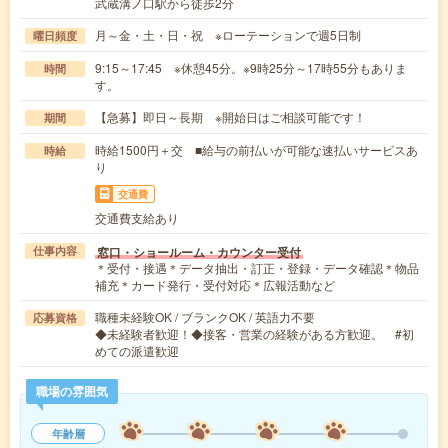
武蔵溝ノ口駅から徒歩2分
月～金・土・日・祝 ※ローテーションで週5日制
曜日頻度
9:15～17:45 ※休憩45分。※9時25分～17時55分もありま
時間
す。
【急募】即日～長期 ※開始日はご相談可能です！
期間
時給1500円＋交 ■給与の前払いが可能な速払いサービスあ
時給
り
交通費
交通費支給あり
窓口・ショールーム・カウンター受付
仕事内容
＊受付・接遇＊データ抽出・訂正・登録・データ確認＊物品
補充＊カード発行・受付対応＊広報活動など
職種未経験OK / ブランクOK / 英語力不要
応募資格
◆未経験者歓迎！◆接客・営業の経験がある方歓迎。 #初
めての派遣歓迎
職場の雰囲気
年齢層