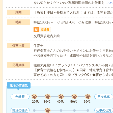
をお知らせくださいね♪週20時間未満のお仕事を…
つ
期間
【急募】即日～長期まで大歓迎！ まずは、希望を聞
時給
時給1850円～ ◇日払いOK ◇月収例：時給1850円×8h
交通費
交通費規定内支給
仕事内容
保育士
担任保育士さんのお手伝いをメインにお任せ！▽具体
やお昼寝を見守ったり・連絡帳や日誌を書いたりなど
応募資格
職種未経験OK / ブランクOK / パソコンスキル不要 /
【保育士資格をお持ちの方】★国家・地域限定保育士
事が初めての方もOK！※ブランクOK！◆駅から近い
職場の雰囲気
年齢層
男女比率
20代
30代
40代
50代
60代
職場の様子
仕事の仕方