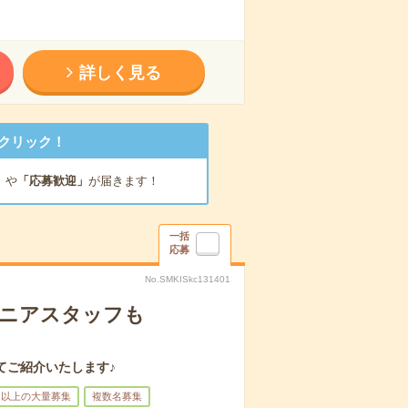
詳しく見る
クリック！
」
や
「応募歓迎」
が届きます！
一括
応募
No.SMKISkc131401
シニアスタッフも
てご紹介いたします♪
名以上の大量募集
複数名募集