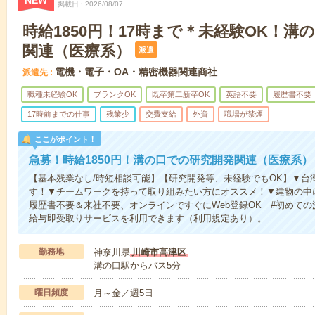
NEW
掲載日
2026/08/07
時給1850円！17時まで＊未経験OK！溝
関連（医療系）
派遣
電機・電子・OA・精密機器関連商社
派遣先
職種未経験OK
ブランクOK
既卒第二新卒OK
英語不要
履歴書不要
17時前までの仕事
残業少
交費支給
外資
職場が禁煙
ここがポイント！
急募！時給1850円！溝の口での研究開発関連（医療系）
【基本残業なし/時短相談可能】【研究開発等、未経験でもOK】▼台
す！▼チームワークを持って取り組みたい方にオススメ！▼建物の中
履歴書不要＆来社不要、オンラインですぐにWeb登録OK #初めての
給与即受取りサービスを利用できます（利用規定あり）。
勤務地
神奈川県
川崎市高津区
溝の口駅からバス5分
曜日頻度
月～金／週5日