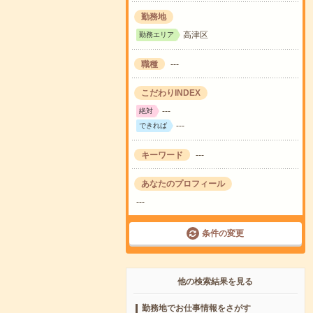
勤務地
高津区
勤務エリア
職種
---
こだわりINDEX
---
絶対
---
できれば
キーワード
---
あなたのプロフィール
---
条件の変更
他の検索結果を見る
勤務地でお仕事情報をさがす