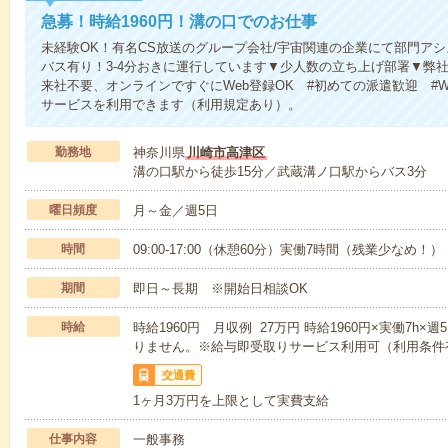
急募！時給1960円！溝の口でのお仕事
未経験OK！有名CS放送のグループ会社/宇宙関連の企業にて部門ア
バス有り！3-4分おきに運行しています▼少人数の立ち上げ部署▼弊
来社不要、オンラインですぐにWeb登録OK #初めての派遣歓迎 #
サービスを利用できます（利用規定あり）。
勤務地
神奈川県
川崎市高津区
溝の口駅から徒歩15分／武蔵溝ノ口駅からバス3分
曜日頻度
月～金／週5日
時間
09:00-17:00（休憩60分）実働7時間（残業少なめ！）
期間
即日～長期 ※開始日相談OK
時給
時給1960円 月収例 27万円 時給1960円×実働7h
りません。※給与即受取りサービス利用可（利用条件
交通費
1ヶ月3万円を上限として実費支給
仕事内容
一般事務