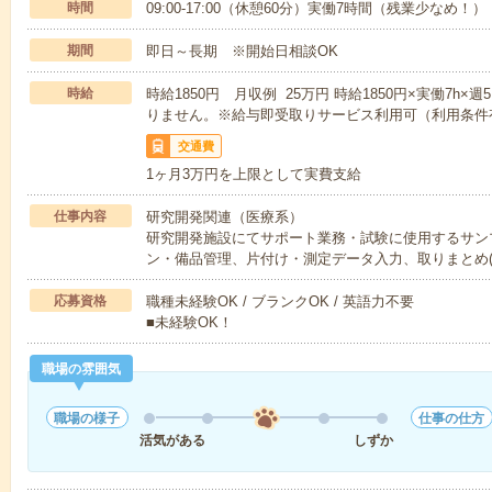
時間
09:00-17:00（休憩60分）実働7時間（残業少なめ！）
期間
即日～長期 ※開始日相談OK
時給
時給1850円 月収例 25万円 時給1850円×実働7h
りません。※給与即受取りサービス利用可（利用条件
交通費
1ヶ月3万円を上限として実費支給
仕事内容
研究開発関連（医療系）
研究開発施設にてサポート業務・試験に使用するサン
ン・備品管理、片付け・測定データ入力、取りまとめ(
応募資格
職種未経験OK / ブランクOK / 英語力不要
■未経験OK！
職場の雰囲気
職場の様子
仕事の仕方
活気がある
しずか