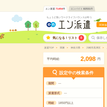
エン派遣
71454
件
エンバイト
82531
件
ちょうど良いワークライフバランスが叶う
関東版
気になる！リスト
0
保存し
派遣TOP
関東
神奈川県
川崎市高津区
,
2
0
9
8
平均時給:
円
設定中の検索条件
期間
---
派遣形式
---
時給
1850円以上