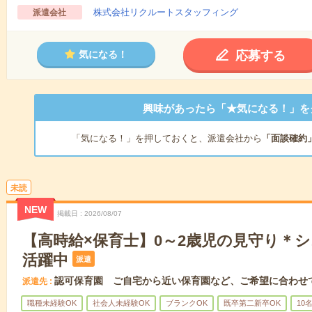
株式会社リクルートスタッフィング
派遣会社
応募する
気になる！
興味があったら「★気になる！」を
「気になる！」を押しておくと、派遣会社から
「面談確約
未読
NEW
掲載日
2026/08/07
【高時給×保育士】0～2歳児の見守り＊
活躍中
派遣
認可保育園 ご自宅から近い保育園など、ご希望に合わせ
派遣先
職種未経験OK
社会人未経験OK
ブランクOK
既卒第二新卒OK
10