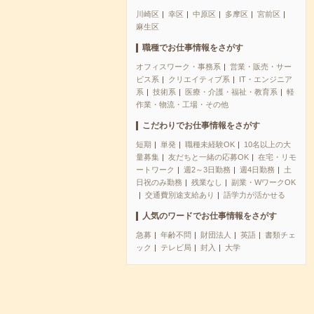
川崎区
幸区
中原区
多摩区
宮前区
麻生区
職種でお仕事情報をさがす
オフィスワーク・事務系
営業・販売・サー
ビス系
クリエイティブ系
IT・エンジニア
系
技術系
医療・介護・福祉・教育系
軽
作業・物流・工場・その他
こだわりでお仕事情報をさがす
短期
単発
職種未経験OK
10名以上の大
量募集
友だちと一緒の応募OK
在宅・リモ
ートワーク
週2～3日勤務
週4日勤務
土
日祝のみ勤務
残業なし
副業・WワークOK
交通費別途支給あり
語学力が活かせる
人気のワードでお仕事情報をさがす
急募
年齢不問
財団法人
英語
書類チェ
ック
テレビ局
封入
大学