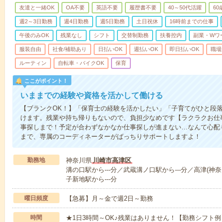
友達と一緒OK
OA不要
英語不要
履歴書不要
40～50代活躍
6
週2～3日勤務
週4日勤務
週5日勤務
土日祝休
16時前までの仕事
午後のみOK
残業なし
シフト
交替制勤務
扶養控内
副業・Wワ
服装自由
社食/補助あり
日払いOK
週払いOK
即日払いOK
職場
ルーティン
自転車・バイクOK
保育
ここがポイント！
いままでの経験や資格を活かして働ける
【ブランクOK！】「保育士の経験を活かしたい」「子育てがひと段
けます。残業や持ち帰りもないので、負担少なめです【ラクラクお仕
事探しまで！予定が合わずなかなか仕事探しが進まない…なんて心配
まで、専属のコーディネーターがばっちりサポートしますよ！
勤務地
神奈川県
川崎市高津区
溝の口駅から---分／武蔵溝ノ口駅から---分／高津(神奈
子新地駅から---分
曜日頻度
【急募】月～金で週2日～勤務
時間
★1日3時間～OK♪残業はありません！【勤務シフト例