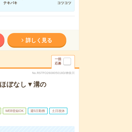
テキパキ
コツコツ
詳しく見る
一括
応募
No.RSTFO260805018D/神奈川
業ほぼなし▼溝の
WEB登録OK
週5日勤務
土日祝休