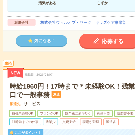
活気がある
しずか
株式会社ウィルオブ・ワーク キッズケア事業部
派遣会社
応募する
気になる！
未読
NEW
掲載日
2026/08/07
時給1960円！17時まで＊未経験OK！残
口で一般事務
派遣
サ－ビス
派遣先
職種未経験OK
ブランクOK
既卒第二新卒OK
英語不要
履歴書不要
17時前までの仕事
残業少
交費支給
職場が禁煙
派遣多
ここがポイント！