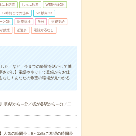
0歳以上活躍
しゅふ歓迎
WEB登録OK
17時前までの仕事
5ｈ以内OK
ークOK
医療福祉
学校
交費支給
が禁煙
派遣多
電話対応なし
落した」など、今までの経験を活かして働
事さがし】電話やネットで登録からお仕
もなし！あなたの希望の職場が見つかる
川県)駅から---分／梶が谷駅から---分／二
】人気の時間帯：9～12時ご希望の時間帯