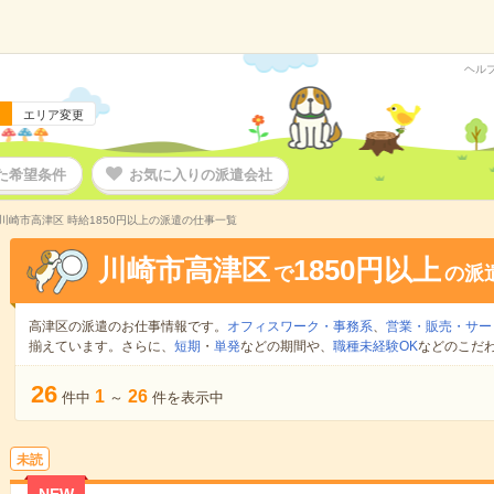
ヘル
エリア変更
た希望条件
お気に入りの派遣会社
川崎市高津区 時給1850円以上の派遣の仕事一覧
川崎市高津区
1850円以上
で
の派
高津区の派遣のお仕事情報です。
オフィスワーク・事務系
、
営業・販売・サー
揃えています。さらに、
短期
・
単発
などの期間や、
職種未経験OK
などのこだ
26
1
26
件中
～
件を表示中
未読