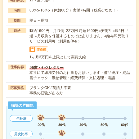
08:45-16:45（休憩60分）実働7時間（残業少なめ！）
時間
即日～長期
期間
時給1600円 月収例 22万円 時給1600円×実働7h×週5日×4
時給
週 ※月収例を保証するものではありません。※給与即受取り
サービス利用可（利用条件有）
交通費
1ヶ月3万円を上限として実費支給
秘書・セクレタリー
仕事内容
本社にて総務受付のお仕事をお願いします・備品発注・納品
書チェック・勤怠管理・経費精算・支払処理・電話…
ブランクOK / 英語力不要
応募資格
事務の経験がある方
職場の雰囲気
年齢層
20代
30代
40代
50代
60代
男女比率