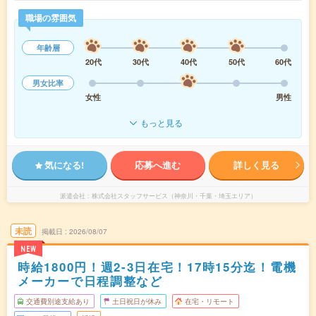
職場の雰囲気
年齢層
20代
30代
40代
50代
60代
男女比率
女性
男性
もっと見る
気になる!
応募へ進む
詳しく見る
派遣会社
株式会社スタッフサービス（神奈川・千葉・埼玉エリア）
未読
掲載日
2026/08/07
NEW
時給1800円！週2-3日在宅！17時15分迄！電機
メーカーで日程調整など
交通費別途支給あり
土日祝日が休み
在宅・リモート