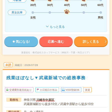
20代
30代
40代
50代
60代
男女比率
女性
男性
もっと見る
気になる!
応募へ進む
詳しく見る
派遣会社
株式会社スタッフサービス（神奈川・千葉・埼玉エリア）
未読
掲載日
2026/07/28
残業ほぼなし▼武蔵新城での総務事務
交通費別途支給あり
土日祝日が休み
WEB登録OK
派遣
神奈川県
川崎市中原区
勤務地
武蔵新城駅から徒歩10分／武蔵中原駅から徒歩10分
月～金／週5日
曜日頻度