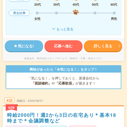
20代
30代
40代
50代
60代
男女比率
女性
男性
もっと見る
気になる!
応募へ進む
詳しく見る
派遣会社
株式会社スタッフサービス（神奈川・千葉・埼玉エリア）
興味があったら「★気になる！」をタップ！
「気になる！」を押しておくと、派遣会社から
「面談確約」
や
「応募歓迎」
が届きます！
未読
掲載日
2026/08/07
NEW
時給2000円！週2から3日の在宅あり＊基本18
時まで＊会議調整など