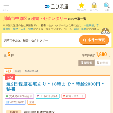
メニュー
気になる!
ログイン
検索
川崎市中原区
×
秘書・セクレタリー
のお仕事一覧
中原区の派遣のお仕事情報です。秘書・セクレタリーのお仕事の他に、
一般事務
、
営
業事務
、
総務・人事・労務
などを取り揃えています。さらに、
短期
・
単発
などの期間
や、
職種未経験OK
などのこだわり条件で絞り込んでいただけます。職種辞典：
秘書・
セレクタリーのお仕事とは？とは？
条件の変更
川崎市中原区 / 秘書・セクレタリー
5
1,880
全
件
平均時給:
円
時給順
新着順
未読
掲載日
2026/08/07
NEW
週2日程度在宅あり＊18時まで＊時給2000円＊
秘書
交通費別途支給あり
土日祝日が休み
在宅・リモート
WEB登録OK
派遣
神奈川県
川崎市中原区
勤務地