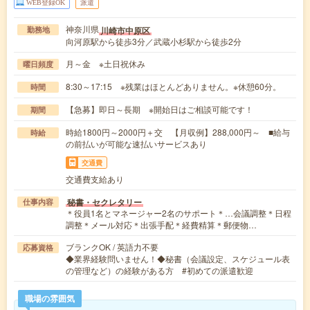
WEB登録OK
派遣
神奈川県
川崎市中原区
勤務地
向河原駅から徒歩3分／武蔵小杉駅から徒歩2分
月～金 ※土日祝休み
曜日頻度
8:30～17:15 ※残業はほとんどありません。※休憩60分。
時間
【急募】即日～長期 ※開始日はご相談可能です！
期間
時給1800円～2000円＋交 【月収例】288,000円～ ■給与
時給
の前払いが可能な速払いサービスあり
交通費
交通費支給あり
秘書・セクレタリー
仕事内容
＊役員1名とマネージャー2名のサポート＊…会議調整＊日程
調整＊メール対応＊出張手配＊経費精算＊郵便物…
ブランクOK / 英語力不要
応募資格
◆業界経験問いません！◆秘書（会議設定、スケジュール表
の管理など）の経験がある方 #初めての派遣歓迎
職場の雰囲気