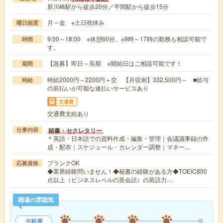
新川崎駅から徒歩20分／平間駅から徒歩15分
月～金 ※土日祝休み
曜日頻度
9:00～18:00 ※休憩60分。※9時～17時の勤務も相談可能で
時間
す。
【急募】即日～長期 ※開始日はご相談可能です！
期間
時給2000円～2200円＋交 【月収例】332,500円～ ■給与
時給
の前払いが可能な速払いサービスあり
交通費
交通費支給あり
秘書・セクレタリー
仕事内容
＊英語・日本語での資料作成・編集・管理｜会議議事録の作
成・配布｜スケジュール・カレンダー調整｜マネー…
ブランクOK
応募資格
◆業界経験問いません！◆秘書の経験がある方◆TOEIC800
点以上（ビジネスレベルの英会話）の英語力…
職場の雰囲気
年齢層