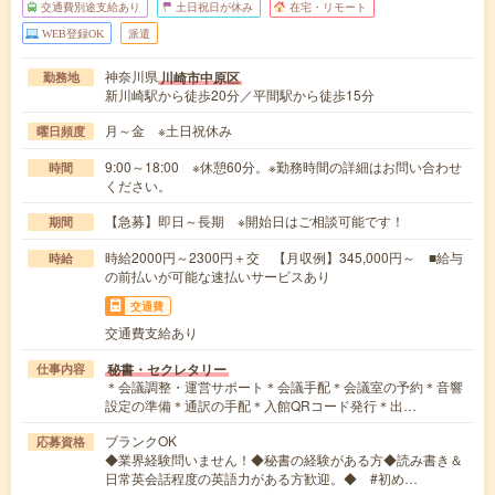
交通費別途支給あり
土日祝日が休み
在宅・リモート
WEB登録OK
派遣
神奈川県
川崎市中原区
勤務地
新川崎駅から徒歩20分／平間駅から徒歩15分
月～金 ※土日祝休み
曜日頻度
9:00～18:00 ※休憩60分。※勤務時間の詳細はお問い合わせ
時間
ください。
【急募】即日～長期 ※開始日はご相談可能です！
期間
時給2000円～2300円＋交 【月収例】345,000円～ ■給与
時給
の前払いが可能な速払いサービスあり
交通費
交通費支給あり
秘書・セクレタリー
仕事内容
＊会議調整・運営サポート＊会議手配＊会議室の予約＊音響
設定の準備＊通訳の手配＊入館QRコード発行＊出…
ブランクOK
応募資格
◆業界経験問いません！◆秘書の経験がある方◆読み書き＆
日常英会話程度の英語力がある方歓迎。◆ #初め…