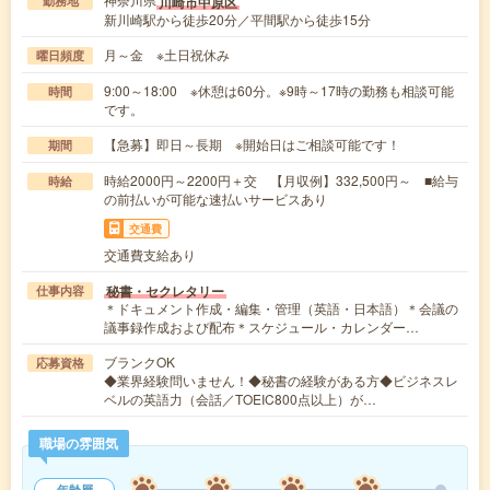
川崎市中原区
勤務地
新川崎駅から徒歩20分／平間駅から徒歩15分
月～金 ※土日祝休み
曜日頻度
9:00～18:00 ※休憩は60分。※9時～17時の勤務も相談可能
時間
です。
【急募】即日～長期 ※開始日はご相談可能です！
期間
時給2000円～2200円＋交 【月収例】332,500円～ ■給与
時給
の前払いが可能な速払いサービスあり
交通費
交通費支給あり
秘書・セクレタリー
仕事内容
＊ドキュメント作成・編集・管理（英語・日本語）＊会議の
議事録作成および配布＊スケジュール・カレンダー…
ブランクOK
応募資格
◆業界経験問いません！◆秘書の経験がある方◆ビジネスレ
ベルの英語力（会話／TOEIC800点以上）が…
職場の雰囲気
年齢層