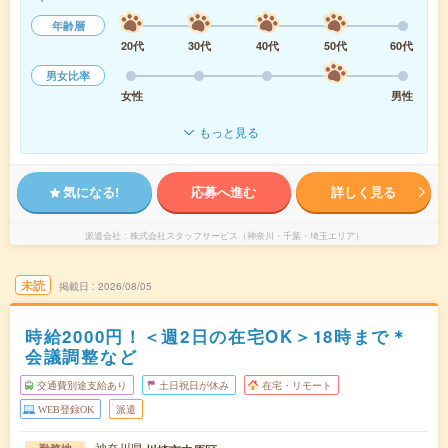
年齢層
20代
30代
40代
50代
60代
男女比率
女性
男性
もっと見る
気になる!
応募へ進む
詳しく見る
派遣会社
株式会社スタッフサービス（神奈川・千葉・埼玉エリア）
未読
掲載日
2026/08/05
時給2000円！＜週2日の在宅OK＞18時まで＊
会議調整など
交通費別途支給あり
土日祝日が休み
在宅・リモート
WEB登録OK
派遣
神奈川県