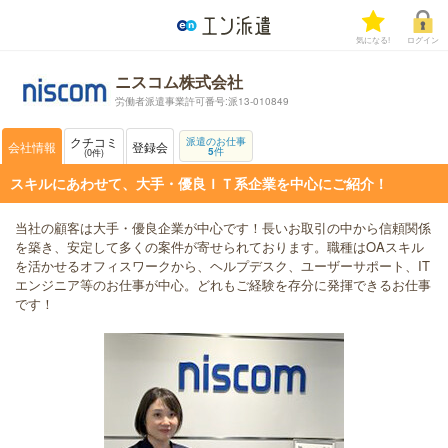
気になる!
ログイン
ニスコム株式会社
労働者派遣事業許可番号:派13-010849
クチコミ
派遣のお仕事
会社情報
登録会
5
件
0
件
スキルにあわせて、大手・優良ＩＴ系企業を中心にご紹介！
当社の顧客は大手・優良企業が中心です！長いお取引の中から信頼関係
を築き、安定して多くの案件が寄せられております。職種はOAスキル
を活かせるオフィスワークから、ヘルプデスク、ユーザーサポート、IT
エンジニア等のお仕事が中心。どれもご経験を存分に発揮できるお仕事
です！