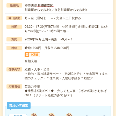
神奈川県
川崎市幸区
勤務地
川崎駅から徒歩3分／京急川崎駅から徒歩5分
月～金（週5日） ※＜完全＞土日祝休み
曜日頻度
09:30～17:30(実働7時間 休憩1時間)※時間の相談OK（終わ
時間
りの時間は17～18時の間で相…
2026年09月上旬～長期 ※9月～！
期間
時給1700円 月収例 238,000円
時給
交通費
全額支給
総務・人事・労務
仕事内容
＊給与・賞与計算サポート（約250名分）＊年末調整（提出
物のチェック）＊住民税・入退社手続き＊勤怠デ…
英語力不要
応募資格
◆業界未経験OK！◆ 少しでも人事・労務の経験があれば
OK！（サポート経験のみでもOK）
職場の雰囲気