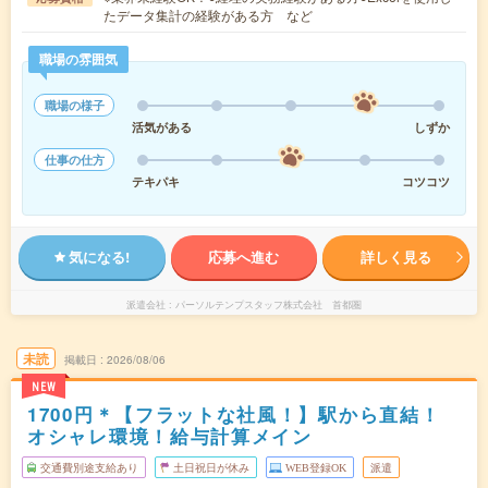
たデータ集計の経験がある方 など
職場の雰囲気
職場の様子
活気がある
しずか
仕事の仕方
テキパキ
コツコツ
気になる!
応募へ進む
詳しく見る
派遣会社
パーソルテンプスタッフ株式会社 首都圏
未読
掲載日
2026/08/06
NEW
1700円＊【フラットな社風！】駅から直結！
オシャレ環境！給与計算メイン
交通費別途支給あり
土日祝日が休み
WEB登録OK
派遣