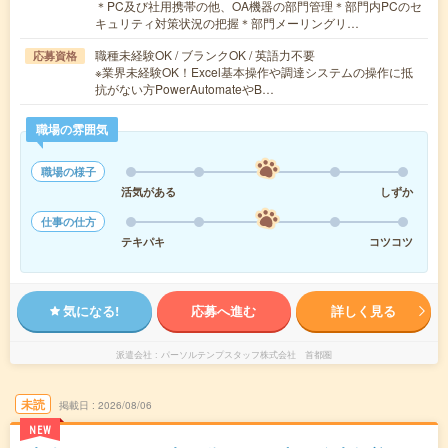
＊PC及び社用携帯の他、OA機器の部門管理＊部門内PCのセ
キュリティ対策状況の把握＊部門メーリングリ…
職種未経験OK / ブランクOK / 英語力不要
応募資格
※業界未経験OK！Excel基本操作や調達システムの操作に抵
抗がない方PowerAutomateやB…
職場の雰囲気
職場の様子
活気がある
しずか
仕事の仕方
テキパキ
コツコツ
気になる!
応募へ進む
詳しく見る
派遣会社
パーソルテンプスタッフ株式会社 首都圏
未読
掲載日
2026/08/06
NEW