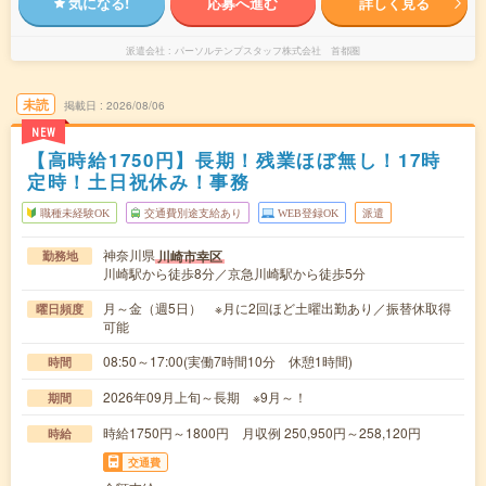
気になる!
応募へ進む
詳しく見る
派遣会社
パーソルテンプスタッフ株式会社 首都圏
未読
掲載日
2026/08/06
NEW
【高時給1750円】長期！残業ほぼ無し！17時
定時！土日祝休み！事務
職種未経験OK
交通費別途支給あり
WEB登録OK
派遣
神奈川県
川崎市幸区
勤務地
川崎駅から徒歩8分／京急川崎駅から徒歩5分
月～金（週5日） ※月に2回ほど土曜出勤あり／振替休取得
曜日頻度
可能
08:50～17:00(実働7時間10分 休憩1時間)
時間
2026年09月上旬～長期 ※9月～！
期間
時給1750円～1800円 月収例 250,950円～258,120円
時給
交通費