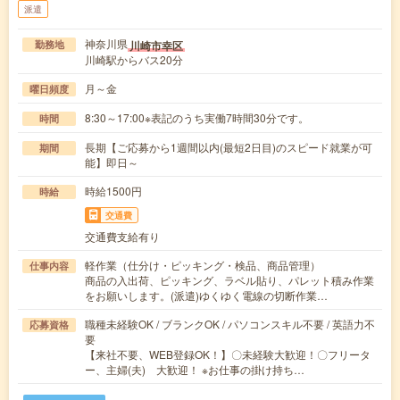
派遣
神奈川県
川崎市幸区
勤務地
川崎駅からバス20分
月～金
曜日頻度
8:30～17:00※表記のうち実働7時間30分です。
時間
長期【ご応募から1週間以内(最短2日目)のスピード就業が可
期間
能】即日～
時給1500円
時給
交通費
交通費支給有り
軽作業（仕分け・ピッキング・検品、商品管理）
仕事内容
商品の入出荷、ピッキング、ラベル貼り、パレット積み作業
をお願いします。(派遣)ゆくゆく電線の切断作業…
職種未経験OK / ブランクOK / パソコンスキル不要 / 英語力不
応募資格
要
【来社不要、WEB登録OK！】〇未経験大歓迎！〇フリータ
ー、主婦(夫) 大歓迎！ ※お仕事の掛け持ち…