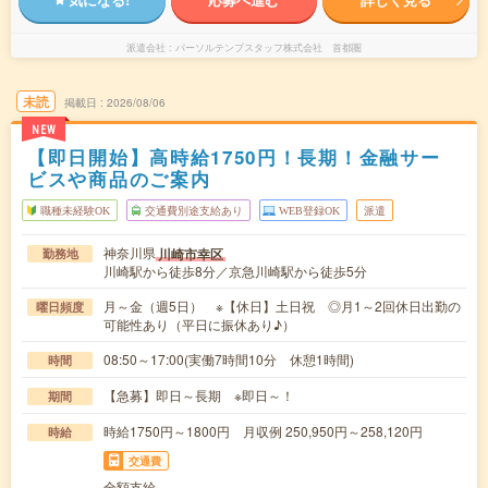
派遣会社
パーソルテンプスタッフ株式会社 首都圏
未読
掲載日
2026/08/06
NEW
【即日開始】高時給1750円！長期！金融サー
ビスや商品のご案内
職種未経験OK
交通費別途支給あり
WEB登録OK
派遣
神奈川県
川崎市幸区
勤務地
川崎駅から徒歩8分／京急川崎駅から徒歩5分
月～金（週5日） ※【休日】土日祝 ◎月1～2回休日出勤の
曜日頻度
可能性あり（平日に振休あり♪）
08:50～17:00(実働7時間10分 休憩1時間)
時間
【急募】即日～長期 ※即日～！
期間
時給1750円～1800円 月収例 250,950円～258,120円
時給
交通費
全額支給