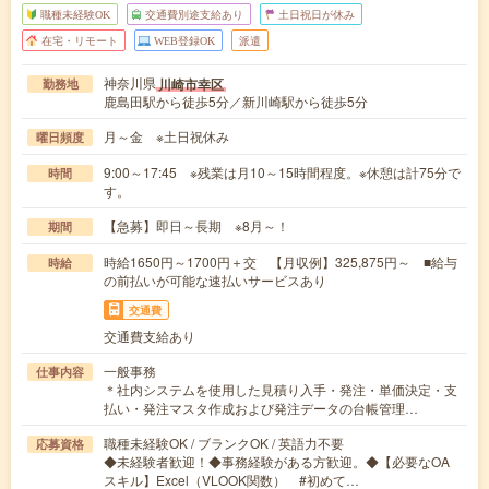
職種未経験OK
交通費別途支給あり
土日祝日が休み
在宅・リモート
WEB登録OK
派遣
神奈川県
川崎市幸区
勤務地
鹿島田駅から徒歩5分／新川崎駅から徒歩5分
月～金 ※土日祝休み
曜日頻度
9:00～17:45 ※残業は月10～15時間程度。※休憩は計75分で
時間
す。
【急募】即日～長期 ※8月～！
期間
時給1650円～1700円＋交 【月収例】325,875円～ ■給与
時給
の前払いが可能な速払いサービスあり
交通費
交通費支給あり
一般事務
仕事内容
＊社内システムを使用した見積り入手・発注・単価決定・支
払い・発注マスタ作成および発注データの台帳管理…
職種未経験OK / ブランクOK / 英語力不要
応募資格
◆未経験者歓迎！◆事務経験がある方歓迎。◆【必要なOA
スキル】Excel（VLOOK関数） #初めて…