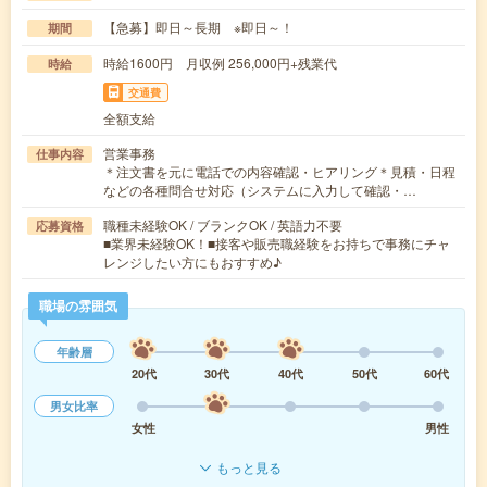
【急募】即日～長期 ※即日～！
期間
時給1600円 月収例 256,000円+残業代
時給
交通費
全額支給
営業事務
仕事内容
＊注文書を元に電話での内容確認・ヒアリング＊見積・日程
などの各種問合せ対応（システムに入力して確認・…
職種未経験OK / ブランクOK / 英語力不要
応募資格
■業界未経験OK！■接客や販売職経験をお持ちで事務にチャ
レンジしたい方にもおすすめ♪
職場の雰囲気
年齢層
20代
30代
40代
50代
60代
男女比率
女性
男性
もっと見る