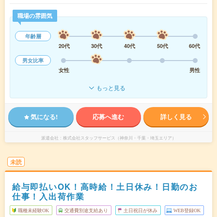
職場の雰囲気
年齢層
20代
30代
40代
50代
60代
男女比率
女性
男性
もっと見る
気になる!
応募へ進む
詳しく見る
派遣会社
株式会社スタッフサービス（神奈川・千葉・埼玉エリア）
未読
給与即払いOK！高時給！土日休み！日勤のお
仕事！入出荷作業
職種未経験OK
交通費別途支給あり
土日祝日が休み
WEB登録OK