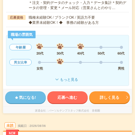
＊注文・契約データのチェック・入力＊データ集計＊契約デ
ータの管理・変更＊メール対応（営業さんとのやり…
職種未経験OK / ブランクOK / 英語力不要
応募資格
◆業界未経験OK！◆ 事務の経験がある方
職場の雰囲気
年齢層
20代
30代
40代
50代
60代
男女比率
女性
男性
もっと見る
気になる!
応募へ進む
詳しく見る
派遣会社
パーソルテンプスタッフ株式会社 首都圏
未読
掲載日
2026/08/06
NEW