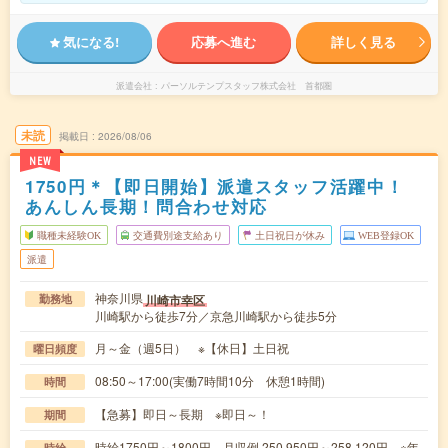
気になる!
応募へ進む
詳しく見る
派遣会社
パーソルテンプスタッフ株式会社 首都圏
未読
掲載日
2026/08/06
NEW
1750円＊【即日開始】派遣スタッフ活躍中！
あんしん長期！問合わせ対応
職種未経験OK
交通費別途支給あり
土日祝日が休み
WEB登録OK
派遣
神奈川県
川崎市幸区
勤務地
川崎駅から徒歩7分／京急川崎駅から徒歩5分
月～金（週5日） ※【休日】土日祝
曜日頻度
08:50～17:00(実働7時間10分 休憩1時間)
時間
【急募】即日～長期 ※即日～！
期間
時給1750円～1800円 月収例 250,950円～258,120円 ※年
時給