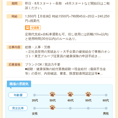
即日・8月スタート～長期 ※9月スタートなど開始日はご相
期間
談ください。
1,550円【月収例】時給1550円×7時間45分×20日＝240,250
時給
円+残業代
交通費
定期代支給※自転車通勤も可。但し使用には距離(10㎞以内)
と使用時間(30分以内)のルールあり。
総務・人事・労務
仕事内容
＜正社員登用の実績あり＞大手企業の健保組合で事務のオシ
ゴト！東芝グループ従業員の健康保険の申請手続き…
ブランクOK / 英語力不要
応募資格
■経験・健康保険の給付業務経験⇒現金給付（傷病手当金
等）の受付、内容確認、審査。限度額適用認定証等■…
職場の雰囲気
年齢層
20代
30代
40代
50代
60代
男女比率
女性
男性