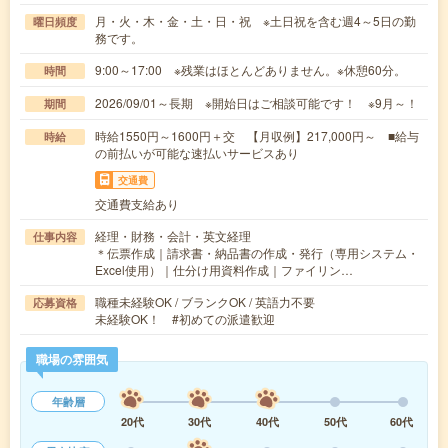
月・火・木・金・土・日・祝 ※土日祝を含む週4～5日の勤
曜日頻度
務です。
9:00～17:00 ※残業はほとんどありません。※休憩60分。
時間
2026/09/01～長期 ※開始日はご相談可能です！ ※9月～！
期間
時給1550円～1600円＋交 【月収例】217,000円～ ■給与
時給
の前払いが可能な速払いサービスあり
交通費
交通費支給あり
経理・財務・会計・英文経理
仕事内容
＊伝票作成｜請求書・納品書の作成・発行（専用システム・
Excel使用）｜仕分け用資料作成｜ファイリン…
職種未経験OK / ブランクOK / 英語力不要
応募資格
未経験OK！ #初めての派遣歓迎
職場の雰囲気
年齢層
20代
30代
40代
50代
60代