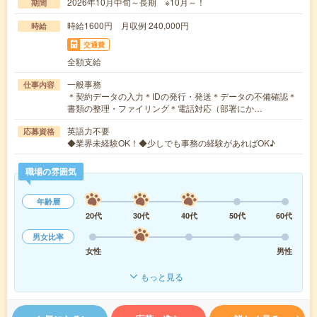
2026年10月中旬～長期 ※10月～！
期間
時給1600円 月収例 240,000円
時給
交通費
全額支給
一般事務
仕事内容
＊契約データの入力＊IDの発行・発送＊データの不備確認＊
書類の整理・ファイリング＊電話対応（部署にか…
英語力不要
応募資格
◆業界未経験OK！◆少しでも事務の経験があればOK♪
職場の雰囲気
年齢層
20代
30代
40代
50代
60代
男女比率
女性
男性
もっと見る