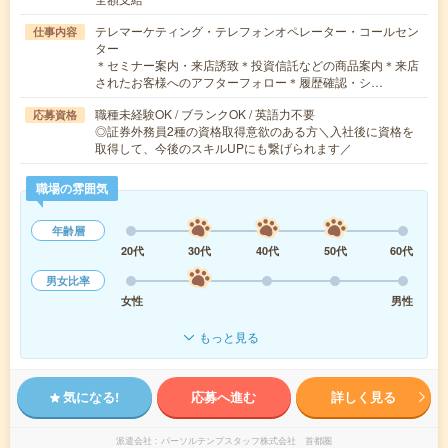
テレマーケティング・テレフォンオペレーター・コールセン
仕事内容
ター
＊セミナー案内・来店誘致＊投資信託などの商品案内＊来店
されたお客様へのアフターフォロー＊履歴確認・シ…
職種未経験OK / ブランクOK / 英語力不要
応募資格
◎証券外務員2種の資格取得意欲のある方＼入社後に資格を
取得して、今後のスキルUPにも繋げられます／
職場の雰囲気
年齢層
20代
30代
40代
50代
60代
男女比率
女性
男性
もっと見る
気になる!
応募へ進む
詳しく見る
派遣会社
パーソルテンプスタッフ株式会社 首都圏