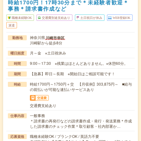
時給1700円！17時30分まで＊未経験者歓迎＊
事務＊請求書作成など
職種未経験OK
交通費別途支給あり
土日祝日が休み
WEB登録OK
派遣
神奈川県
川崎市幸区
勤務地
川崎駅から徒歩8分
月～金 ※土日祝休み
曜日頻度
9:00～17:30 ※残業はほとんどありません。※休憩60分。
時間
【急募】即日～長期 ※開始日はご相談可能です！
期間
時給1700円～1750円＋交 【月収例】303,875円～ ■給与
時給
の前払いが可能な速払いサービスあり
交通費
交通費支給あり
一般事務
仕事内容
＊請求書の再発行などの請求書作成・発行・発送業務＊作成
した請求書のチェック作業＊取引顧客・社内部署か…
職種未経験OK / ブランクOK / 英語力不要
応募資格