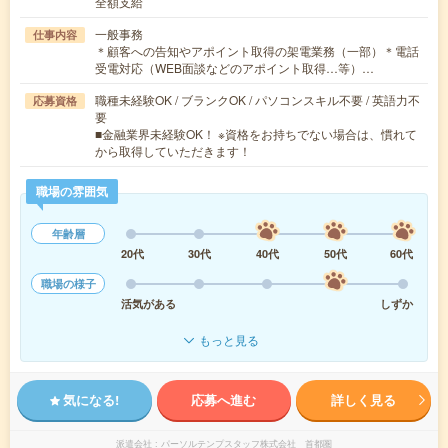
全額支給
一般事務
仕事内容
＊顧客への告知やアポイント取得の架電業務（一部）＊電話
受電対応（WEB面談などのアポイント取得…等）…
職種未経験OK / ブランクOK / パソコンスキル不要 / 英語力不
応募資格
要
■金融業界未経験OK！ ※資格をお持ちでない場合は、慣れて
から取得していただきます！
職場の雰囲気
年齢層
20代
30代
40代
50代
60代
職場の様子
活気がある
しずか
もっと見る
気になる!
応募へ進む
詳しく見る
派遣会社
パーソルテンプスタッフ株式会社 首都圏