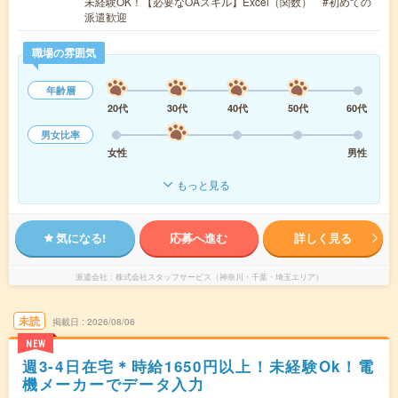
未経験OK！【必要なOAスキル】Excel（関数） #初めての
派遣歓迎
職場の雰囲気
年齢層
20代
30代
40代
50代
60代
男女比率
女性
男性
もっと見る
気になる!
応募へ進む
詳しく見る
派遣会社
株式会社スタッフサービス（神奈川・千葉・埼玉エリア）
未読
掲載日
2026/08/06
NEW
週3-4日在宅＊時給1650円以上！未経験Ok！電
機メーカーでデータ入力