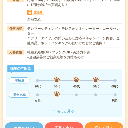
に1回時給UPの実績あり！
交通費
全額支給
テレマーケティング・テレフォンオペレーター・コールセン
仕事内容
ター
＊フリーダイヤルの問い合わせ対応⇒キャンペーン内容、金
融商品、ネットバンキングの使い方などのご案内！…
職種未経験OK / ブランクOK / 英語力不要
応募資格
※金融業界のご就業経験をお持ちの方
職場の雰囲気
年齢層
20代
30代
40代
50代
60代
男女比率
女性
男性
もっと見る
気になる!
応募へ進む
詳しく見る