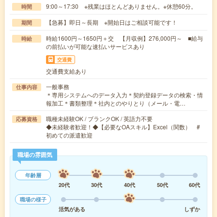
9:00～17:30 ※残業はほとんどありません。※休憩60分。
時間
【急募】即日～長期 ※開始日はご相談可能です！
期間
時給1600円～1650円＋交 【月収例】276,000円～ ■給与
時給
の前払いが可能な速払いサービスあり
交通費
交通費支給あり
一般事務
仕事内容
＊専用システムへのデータ入力＊契約登録データの検索・情
報加工＊書類整理＊社内とのやりとり（メール・電…
職種未経験OK / ブランクOK / 英語力不要
応募資格
◆未経験者歓迎！◆【必要なOAスキル】Excel（関数） #
初めての派遣歓迎
職場の雰囲気
年齢層
20代
30代
40代
50代
60代
職場の様子
活気がある
しずか