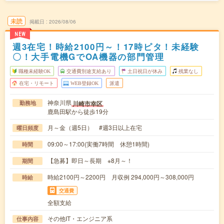
未読
掲載日
2026/08/06
NEW
週3在宅！時給2100円～！17時ピタ！未経験
〇！大手電機GでOA機器の部門管理
職種未経験OK
交通費別途支給あり
土日祝日が休み
残業なし
在宅・リモート
WEB登録OK
派遣
神奈川県
川崎市幸区
勤務地
鹿島田駅から徒歩19分
月～金（週5日） #週3日以上在宅
曜日頻度
09:00～17:00(実働7時間 休憩1時間)
時間
【急募】即日～長期 ※8月～！
期間
時給2100円～2200円 月収例 294,000円～308,000円
時給
交通費
全額支給
その他IT・エンジニア系
仕事内容