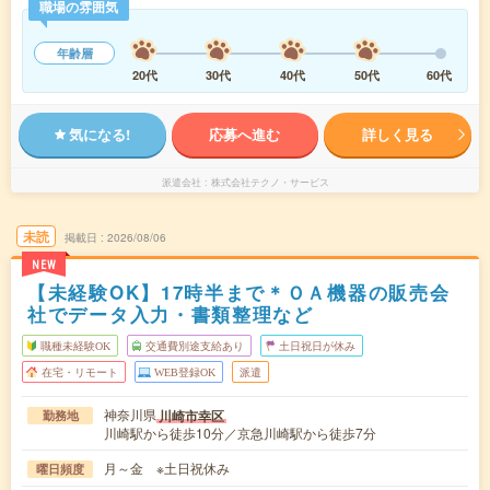
職場の雰囲気
年齢層
20代
30代
40代
50代
60代
気になる!
応募へ進む
詳しく見る
派遣会社
株式会社テクノ・サービス
未読
掲載日
2026/08/06
NEW
【未経験OK】17時半まで＊ＯＡ機器の販売会
社でデータ入力・書類整理など
職種未経験OK
交通費別途支給あり
土日祝日が休み
在宅・リモート
WEB登録OK
派遣
神奈川県
川崎市幸区
勤務地
川崎駅から徒歩10分／京急川崎駅から徒歩7分
月～金 ※土日祝休み
曜日頻度