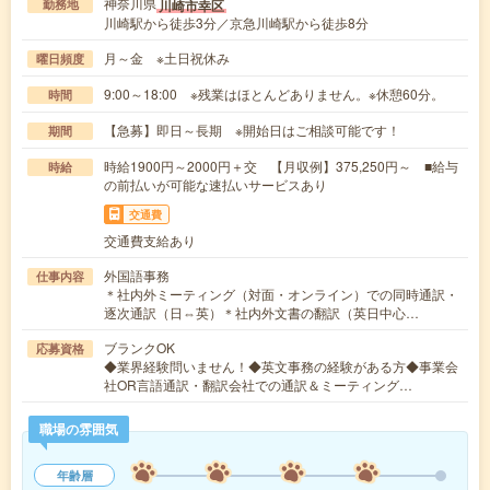
神奈川県
川崎市幸区
勤務地
川崎駅から徒歩3分／京急川崎駅から徒歩8分
月～金 ※土日祝休み
曜日頻度
9:00～18:00 ※残業はほとんどありません。※休憩60分。
時間
【急募】即日～長期 ※開始日はご相談可能です！
期間
時給1900円～2000円＋交 【月収例】375,250円～ ■給与
時給
の前払いが可能な速払いサービスあり
交通費
交通費支給あり
外国語事務
仕事内容
＊社内外ミーティング（対面・オンライン）での同時通訳・
逐次通訳（日⇔英）＊社内外文書の翻訳（英日中心…
ブランクOK
応募資格
◆業界経験問いません！◆英文事務の経験がある方◆事業会
社OR言語通訳・翻訳会社での通訳＆ミーティング…
職場の雰囲気
年齢層