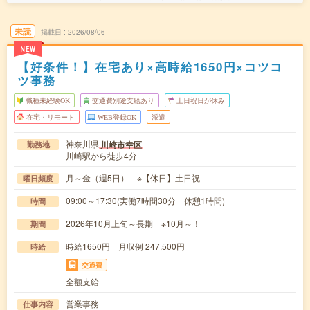
未読
掲載日
2026/08/06
NEW
【好条件！】在宅あり×高時給1650円×コツコ
ツ事務
職種未経験OK
交通費別途支給あり
土日祝日が休み
在宅・リモート
WEB登録OK
派遣
神奈川県
川崎市幸区
勤務地
川崎駅から徒歩4分
月～金（週5日） ※【休日】土日祝
曜日頻度
09:00～17:30(実働7時間30分 休憩1時間)
時間
2026年10月上旬～長期 ※10月～！
期間
時給1650円 月収例 247,500円
時給
交通費
全額支給
営業事務
仕事内容