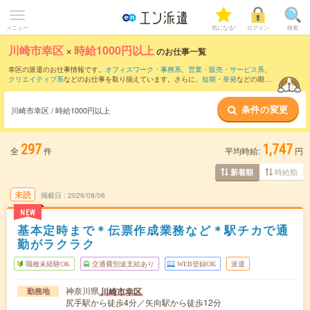
メニュー
気になる!
ログイン
検索
川崎市幸区
×
時給1000円以上
のお仕事一覧
幸区の派遣のお仕事情報です。
オフィスワーク・事務系
、
営業・販売・サービス系
、
クリエイティブ系
などのお仕事を取り揃えています。さらに、
短期
・
単発
などの期間
や、
職種未経験OK
などのこだわり条件で絞り込んでいただけます。
条件の変更
時給
1250円以上
・
1800円以上
の求人はこちら
川崎市幸区 / 時給1000円以上
当サイトでは法令を遵守し、最低賃金以上の求人のみを掲載しています。
297
1,747
全
件
平均時給:
円
時給順
新着順
未読
掲載日
2026/08/06
NEW
基本定時まで＊伝票作成業務など＊駅チカで通
勤がラクラク
職種未経験OK
交通費別途支給あり
WEB登録OK
派遣
神奈川県
川崎市幸区
勤務地
尻手駅から徒歩4分／矢向駅から徒歩12分