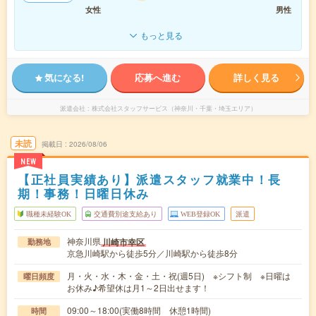
女性
男性
もっと見る
気になる!
応募へ進む
詳しく見る
派遣会社
株式会社スタッフサービス（神奈川・千葉・埼玉エリア）
未読
掲載日
2026/08/06
NEW
【正社員実績あり】派遣スタッフ就業中！長
期！事務！日曜日休み
職種未経験OK
交通費別途支給あり
WEB登録OK
派遣
神奈川県
川崎市幸区
勤務地
京急川崎駅から徒歩5分／川崎駅から徒歩8分
月・火・水・木・金・土・祝(週5日) ※シフト制 ※日曜は
曜日頻度
お休み♪希望休は月1～2日出せます！
09:00～18:00(実働8時間 休憩1時間)
時間