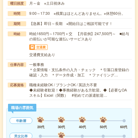
月～金 ※土日祝休み
曜日頻度
9:00～17:30 ※残業はほとんどありません。※休憩60分。
時間
【急募】即日～長期 ※開始日はご相談可能です！
期間
時給1650円～1700円＋交 【月収例】247,500円～ ■給与
時給
の前払いが可能な速払いサービスあり
交通費
交通費支給あり
一般事務
仕事内容
＊企業情報・支払条件の入力・チェック ＊引落口座登録の
確認・入力 ＊データ作成・加工 ＊ファイリング…
職種未経験OK / ブランクOK / 英語力不要
応募資格
◆未経験者歓迎！◆事務経験がある方歓迎。◆【必要なOA
スキル】Excel（関数） #初めての派遣歓迎…
職場の雰囲気
年齢層
20代
30代
40代
50代
60代
男女比率