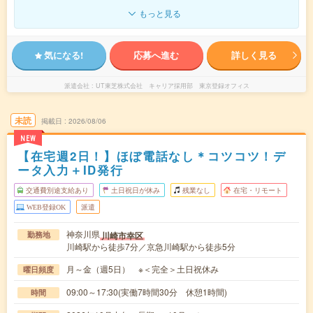
もっと見る
気になる!
応募へ進む
詳しく見る
派遣会社
UT東芝株式会社 キャリア採用部 東京登録オフィス
未読
掲載日
2026/08/06
NEW
【在宅週2日！】ほぼ電話なし＊コツコツ！デ
ータ入力＋ID発行
交通費別途支給あり
土日祝日が休み
残業なし
在宅・リモート
WEB登録OK
派遣
神奈川県
川崎市幸区
勤務地
川崎駅から徒歩7分／京急川崎駅から徒歩5分
月～金（週5日） ※＜完全＞土日祝休み
曜日頻度
09:00～17:30(実働7時間30分 休憩1時間)
時間