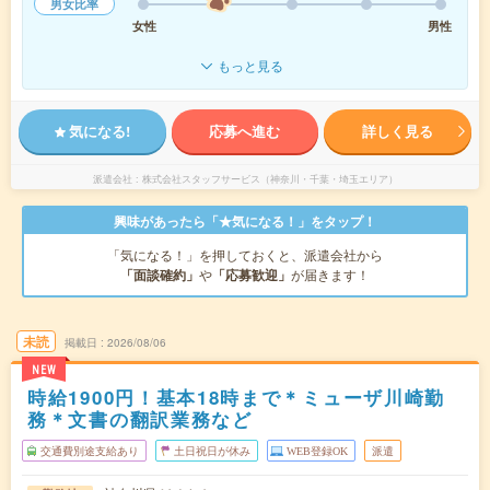
男女比率
女性
男性
もっと見る
気になる!
応募へ進む
詳しく見る
派遣会社
株式会社スタッフサービス（神奈川・千葉・埼玉エリア）
興味があったら「★気になる！」をタップ！
「気になる！」を押しておくと、派遣会社から
「面談確約」
や
「応募歓迎」
が届きます！
未読
掲載日
2026/08/06
NEW
時給1900円！基本18時まで＊ミューザ川崎勤
務＊文書の翻訳業務など
交通費別途支給あり
土日祝日が休み
WEB登録OK
派遣