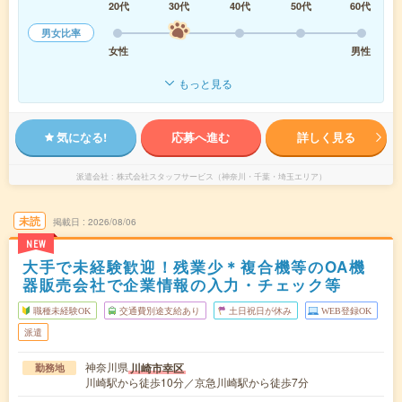
20代
30代
40代
50代
60代
男女比率
女性
男性
もっと見る
気になる!
応募へ進む
詳しく見る
派遣会社
株式会社スタッフサービス（神奈川・千葉・埼玉エリア）
未読
掲載日
2026/08/06
NEW
大手で未経験歓迎！残業少＊複合機等のOA機
器販売会社で企業情報の入力・チェック等
職種未経験OK
交通費別途支給あり
土日祝日が休み
WEB登録OK
派遣
神奈川県
川崎市幸区
勤務地
川崎駅から徒歩10分／京急川崎駅から徒歩7分