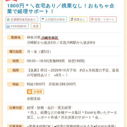
1800円＊＼在宅あり／残業なし！おもちゃ企
業で経理サポート！
交通費別途支給あり
土日祝日が休み
残業なし
在宅・リモート
WEB登録OK
派遣
神奈川県
川崎市幸区
勤務地
川崎駅から徒歩2分／京急川崎駅から徒歩8分
月～金（週5日）
曜日頻度
09:00～18:00(実働8時間 休憩1時間)
時間
【急募】即日～2026年10月下旬 約3ヵ月程度の予定、延長
期間
の可能性あり！ ※8月～！
時給1800円 月収例 288,000円
時給
交通費
全額支給
経理・財務・会計・英文経理
仕事内容
＊売上、経費などの各種データ集計＊Excelを用いたデータ
加工、レポート作成＊月次決算のサポート＊会…
※業界未経験OK！●経理の実務経験がある方●Excelを使用し
応募資格