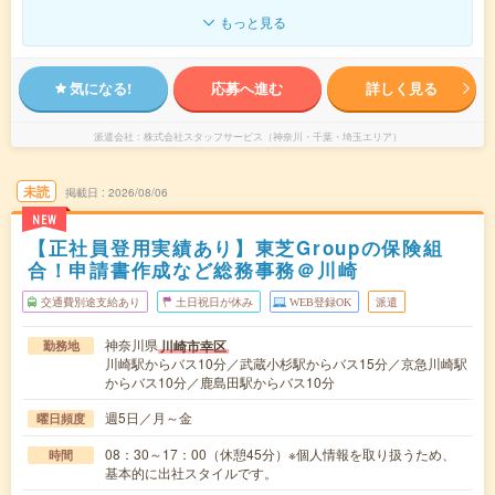
もっと見る
気になる!
応募へ進む
詳しく見る
派遣会社
株式会社スタッフサービス（神奈川・千葉・埼玉エリア）
未読
掲載日
2026/08/06
NEW
【正社員登用実績あり】東芝Groupの保険組
合！申請書作成など総務事務＠川崎
交通費別途支給あり
土日祝日が休み
WEB登録OK
派遣
神奈川県
川崎市幸区
勤務地
川崎駅からバス10分／武蔵小杉駅からバス15分／京急川崎駅
からバス10分／鹿島田駅からバス10分
週5日／月～金
曜日頻度
08：30～17：00（休憩45分）※個人情報を取り扱うため、
時間
基本的に出社スタイルです。