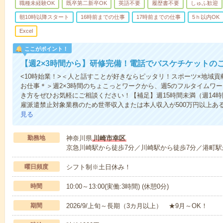
職種未経験OK
既卒第二新卒OK
英語不要
履歴書不要
しゅふ歓迎
朝10時以降スタート
16時前までの仕事
17時前までの仕事
5ｈ以内OK
Excel
ここがポイント！
【週2×3時間から】研修完備！電話でバスケチケットの
<10時始業！>＜人と話すことが好きならピッタリ！スポーツ×地域
お仕事＊＞週2×3時間のちょこっとワークから、週5のフルタイムワ
き方をぜひお気軽にご相談ください！【補足】週15時間未満（週14時
雇派遣禁止対象業務のため世帯収入または本人収入が500万円以上あ
見る
勤務地
神奈川県
川崎市幸区
京急川崎駅から徒歩7分／川崎駅から徒歩7分／港町駅
曜日頻度
シフト制※土日休み！
時間
10:00～13:00(実働:3時間) (休憩0分)
期間
2026/9/上旬～長期（3カ月以上） ★9月～OK！