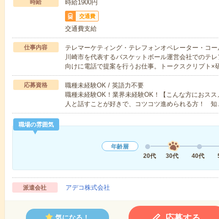
時給
時給1900円
交通費
交通費支給
仕事内容
テレマーケティング・テレフォンオペレーター・コー
川崎市を代表するバスケットボール運営会社でのテレ
向けに電話で提案を行うお仕事。トークスクリプト×
応募資格
職種未経験OK / 英語力不要
職種未経験OK！業界未経験OK！【こんな方におス
人と話すことが好きで、コツコツ進められる方！ 知
職場の雰囲気
年齢層
20代
30代
40代
アデコ株式会社
派遣会社
応募する
気になる！