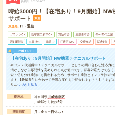
NEW
掲載日
2026/08/07
時給3000円！【在宅あり！9月開始】N
サポート
派遣
IT・通信
派遣先
ブランクOK
既卒第二新卒OK
英語不要
履歴書不要
40～50代活躍
週5日勤務
土日祝休
残業少
IT通信Web
交費支給
駅歩5分
ここがポイント！
【在宅あり！9月開始】NW機器テクニカルサポート
40代～50代活躍中！テクニカルサポートとしての問い合わせ対応力
活かしながら専門性を高められる点が魅力です。顧客対応だけでなく、通信
査・切り分け業務にも携われるため、サポート業務とインフラ技術の
す！ 【希望条件に合わせて最適な案件をご紹介します＾＾】「まず
り…
つづきを見る
勤務地
神奈川県
川崎市幸区
川崎駅から徒歩5分
曜日頻度
月～金※土日休み！