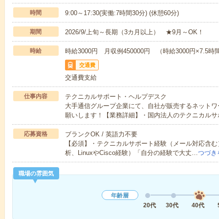
時間
9:00～17:30(実働:7時間30分) (休憩60分)
期間
2026/9/上旬～長期（3カ月以上） ★9月～OK！
時給
時給3000円 月収例450000円 （時給3000円×7.5
交通費
交通費支給
仕事内容
テクニカルサポート・ヘルプデスク
大手通信グループ企業にて、自社が販売するネットワ
願いします！【業務詳細】・国内法人のテクニカルサ
応募資格
ブランクOK / 英語力不要
【必須】・テクニカルサポート経験（メール対応含む）
析、LinuxやCisco経験）「自分の経験で大丈…
つづき
職場の雰囲気
年齢層
20代
30代
40代