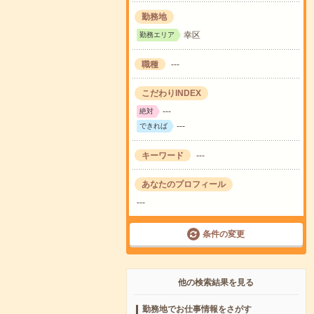
勤務地
幸区
勤務エリア
職種
---
こだわりINDEX
---
絶対
---
できれば
キーワード
---
あなたのプロフィール
---
条件の変更
他の検索結果を見る
勤務地でお仕事情報をさがす