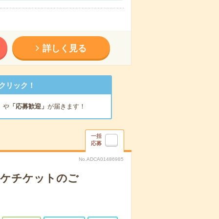
詳しく見る
クリック！
」
や
「応募歓迎」
が届きます！
一括
応募
No.ADCA01486985
スケチケットのご