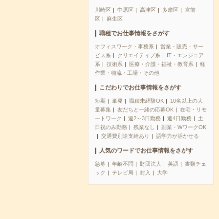
川崎区
中原区
高津区
多摩区
宮前
区
麻生区
職種でお仕事情報をさがす
オフィスワーク・事務系
営業・販売・サー
ビス系
クリエイティブ系
IT・エンジニア
系
技術系
医療・介護・福祉・教育系
軽
作業・物流・工場・その他
こだわりでお仕事情報をさがす
短期
単発
職種未経験OK
10名以上の大
量募集
友だちと一緒の応募OK
在宅・リモ
ートワーク
週2～3日勤務
週4日勤務
土
日祝のみ勤務
残業なし
副業・WワークOK
交通費別途支給あり
語学力が活かせる
人気のワードでお仕事情報をさがす
急募
年齢不問
財団法人
英語
書類チェ
ック
テレビ局
封入
大学