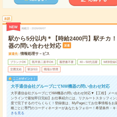
未読
NEW
掲載日
2026/08/07
駅から5分以内＊【時給2400円】駅チカ
器の問い合わせ対応
派遣
情報処理サ－ビス
派遣先
ブランクOK
既卒第二新卒OK
履歴書不要
40～50代活躍
WEB登録
交費支給
駅歩5分
職場が禁煙
ここがポイント！
大手通信会社グループにてNW機器の問い合わせ対応
大手通信会社グループにてNW機器の問い合わせ対応▼【工程】メールで
ンラインで最短即日完結】お仕事紹介には、リクルートスタッフィング
度で完了するのでらくらく！登録後は、MyPageにてお仕事情報を
種ごとに専門のコーディネーターがあなたをフォロー！希望条件・キ
きを見る