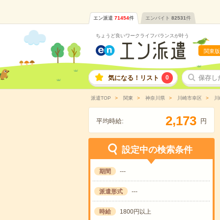
エン派遣
71454
件
エンバイト
82531
件
ちょうど良いワークライフバランスが叶う
関東版
気になる！リスト
0
保存し
派遣TOP
関東
神奈川県
川崎市幸区
川
,
2
1
7
3
平均時給:
円
設定中の検索条件
期間
---
派遣形式
---
時給
1800円以上