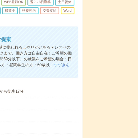
WEB登録OK
週2～3日勤務
土日祝休
残業少
扶養控内
交費支給
Word
ご提案
貢献に携われる→やりがいあるテレオペの
ークまで、働き方は自由自在！ご希望の働
間59分以下）の就業をご希望の場合：日
る方・昼間学生の方・60歳以…
つづきを
から徒歩17分