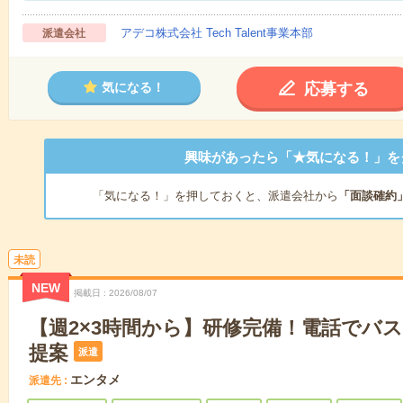
アデコ株式会社 Tech Talent事業本部
派遣会社
応募する
気になる！
興味があったら「★気になる！」を
「気になる！」を押しておくと、派遣会社から
「面談確約
未読
NEW
掲載日
2026/08/07
【週2×3時間から】研修完備！電話でバ
提案
派遣
エンタメ
派遣先