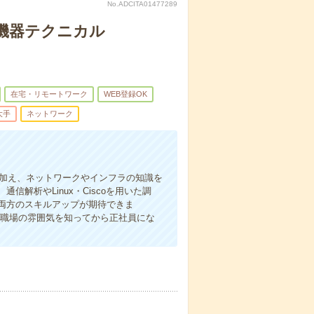
No.ADCITA01477289
W機器テクニカル
在宅・リモートワーク
WEB登録OK
大手
ネットワーク
に加え、ネットワークやインフラの知識を
解析やLinux・Ciscoを用いた調
両方のスキルアップが期待できま
は職場の雰囲気を知ってから正社員にな