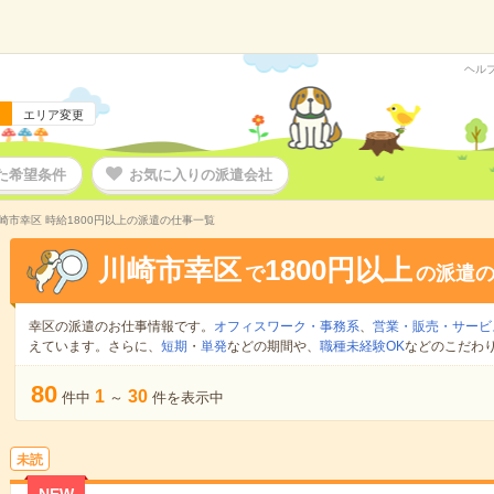
ヘル
エリア変更
た希望条件
お気に入りの派遣会社
崎市幸区 時給1800円以上の派遣の仕事一覧
川崎市幸区
1800円以上
で
の派遣
幸区の派遣のお仕事情報です。
オフィスワーク・事務系
、
営業・販売・サービ
えています。さらに、
短期
・
単発
などの期間や、
職種未経験OK
などのこだわ
80
1
30
件中
～
件を表示中
未読