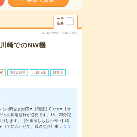
一括
応募
No.RSTI260625947D/12
！川崎でのNW機
OK
週5日勤務
土日祝休
残業少
の問合せ対応▼【環境】Cisco▼【オ
への派遣登録が必要です。15～20分程
お届けします。【仕事探しもお手伝い】職
ャリアに合わせて、最適なお仕事…
つづ