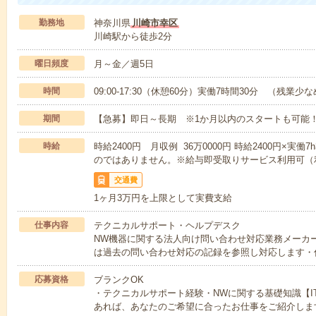
勤務地
神奈川県
川崎市幸区
川崎駅から徒歩2分
曜日頻度
月～金／週5日
時間
09:00-17:30（休憩60分）実働7時間30分 （残業少
期間
【急募】即日～長期 ※1か月以内のスタートも可能
時給
時給2400円 月収例 36万0000円 時給2400円×実働
のではありません。※給与即受取りサービス利用可（
交通費
1ヶ月3万円を上限として実費支給
仕事内容
テクニカルサポート・ヘルプデスク
NW機器に関する法人向け問い合わせ対応業務メーカ
は過去の問い合わせ対応の記録を参照し対応します・
応募資格
ブランクOK
・テクニカルサポート経験・NWに関する基礎知識【I
あれば、あなたのご希望に合ったお仕事をご紹介しま