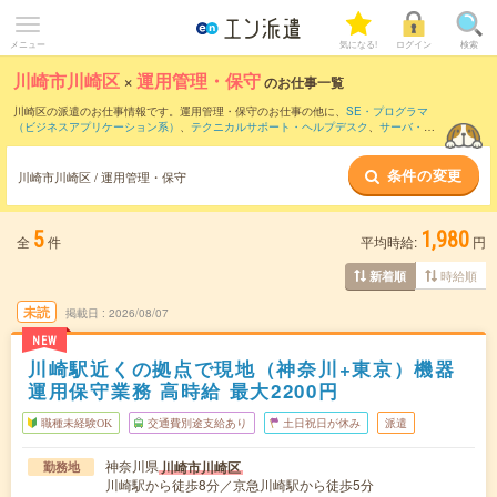
メニュー
気になる!
ログイン
検索
川崎市川崎区
×
運用管理・保守
のお仕事一覧
川崎区の派遣のお仕事情報です。運用管理・保守のお仕事の他に、
SE・プログラマ
（ビジネスアプリケーション系）
、
テクニカルサポート・ヘルプデスク
、
サーバ・ネ
ットワークエンジニア
などを取り揃えています。さらに、
短期
・
単発
などの期間や、
職種未経験OK
などのこだわり条件で絞り込んでいただけます。職種辞典：
運用管理・
条件の変更
保守のお仕事とは？とは？
川崎市川崎区 / 運用管理・保守
5
1,980
全
件
平均時給:
円
時給順
新着順
未読
掲載日
2026/08/07
NEW
川崎駅近くの拠点で現地（神奈川+東京）機器
運用保守業務 高時給 最大2200円
職種未経験OK
交通費別途支給あり
土日祝日が休み
派遣
神奈川県
川崎市川崎区
勤務地
川崎駅から徒歩8分／京急川崎駅から徒歩5分