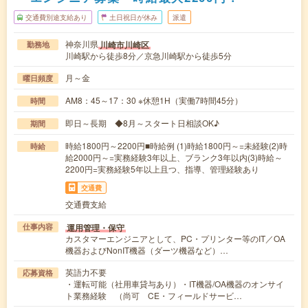
交通費別途支給あり
土日祝日が休み
派遣
神奈川県
川崎市川崎区
勤務地
川崎駅から徒歩8分／京急川崎駅から徒歩5分
月～金
曜日頻度
AM8：45～17：30 ※休憩1H（実働7時間45分）
時間
即日～長期 ◆8月～スタート日相談OK♪
期間
時給1800円～2200円■時給例 (1)時給1800円～=未経験(2)時
時給
給2000円～=実務経験3年以上、ブランク3年以内(3)時給～
2200円=実務経験5年以上且つ、指導、管理経験あり
交通費
交通費支給
運用管理・保守
仕事内容
カスタマーエンジニアとして、PC・プリンター等のIT／OA
機器およびNonIT機器（ダーツ機器など）…
英語力不要
応募資格
・運転可能（社用車貸与あり）・IT機器/OA機器のオンサイ
ト業務経験 （尚可 CE・フィールドサービ…