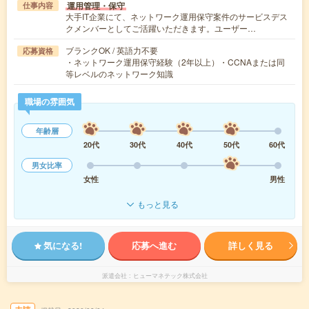
運用管理・保守
仕事内容
大手IT企業にて、ネットワーク運用保守案件のサービスデス
クメンバーとしてご活躍いただきます。ユーザー…
ブランクOK / 英語力不要
応募資格
・ネットワーク運用保守経験（2年以上）・CCNAまたは同
等レベルのネットワーク知識
職場の雰囲気
年齢層
20代
30代
40代
50代
60代
男女比率
女性
男性
もっと見る
気になる!
応募へ進む
詳しく見る
派遣会社
ヒューマネテック株式会社