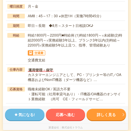
月～金
曜日頻度
AM8：45～17：30 ※休憩1H（実働7時間45分）
時間
即日～長期 ◆8月～スタート日相談OK♪
期間
時給1800円～2200円■時給例 (1)時給1800円～=未経験(2)時
時給
給2000円～=実務経験3年以上、ブランク3年以内(3)時給～
2200円=実務経験5年以上且つ、指導、管理経験あり
交通費
交通費支給
運用管理・保守
仕事内容
カスタマーエンジニアとして、PC・プリンター等のIT／OA
機器およびNonIT機器（ダーツ機器など）…
職種未経験OK / 英語力不要
応募資格
・運転可能（社用車貸与あり）・IT機器/OA機器のオンサイ
ト業務経験 （尚可 CE・フィールドサービ…
気になる!
応募へ進む
詳しく見る
派遣会社
株式会社トラウム