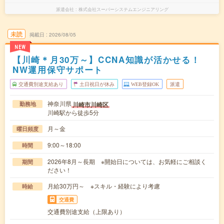
派遣会社
株式会社スーパーシステムエンジニアリング
未読
掲載日
2026/08/05
NEW
【川崎＊月30万～】CCNA知識が活かせる！
NW運用保守サポート
交通費別途支給あり
土日祝日が休み
WEB登録OK
派遣
神奈川県
川崎市川崎区
勤務地
川崎駅から徒歩5分
月～金
曜日頻度
9:00～18:00
時間
2026年8月～長期 ※開始日については、お気軽にご相談く
期間
ださい！
月給30万円～ ※スキル・経験により考慮
時給
交通費
交通費別途支給（上限あり）