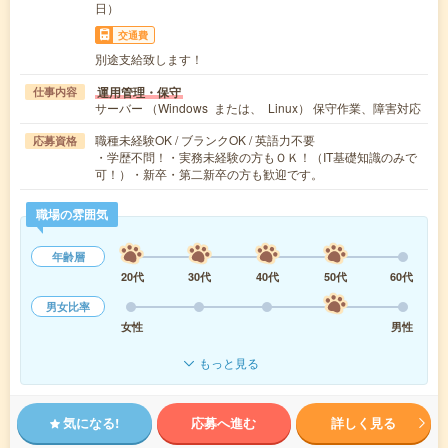
日）
交通費
別途支給致します！
運用管理・保守
仕事内容
サーバー （Windows または、 Linux） 保守作業、障害対応
職種未経験OK / ブランクOK / 英語力不要
応募資格
・学歴不問！・実務未経験の方もＯＫ！（IT基礎知識のみで
可！）・新卒・第二新卒の方も歓迎です。
職場の雰囲気
年齢層
20代
30代
40代
50代
60代
男女比率
女性
男性
もっと見る
気になる!
応募へ進む
詳しく見る