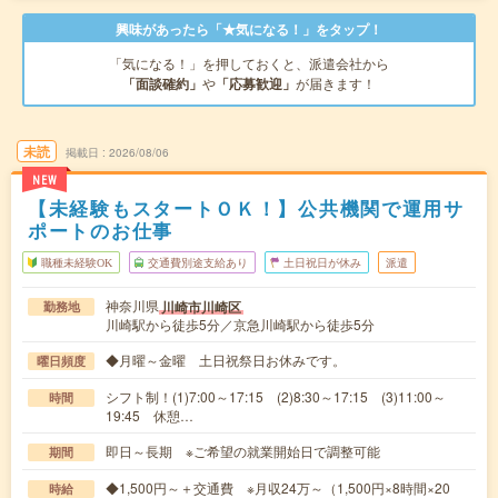
興味があったら「★気になる！」をタップ！
「気になる！」を押しておくと、派遣会社から
「面談確約」
や
「応募歓迎」
が届きます！
未読
掲載日
2026/08/06
NEW
【未経験もスタートＯＫ！】公共機関で運用サ
ポートのお仕事
職種未経験OK
交通費別途支給あり
土日祝日が休み
派遣
神奈川県
川崎市川崎区
勤務地
川崎駅から徒歩5分／京急川崎駅から徒歩5分
◆月曜～金曜 土日祝祭日お休みです。
曜日頻度
シフト制！(1)7:00～17:15 (2)8:30～17:15 (3)11:00～
時間
19:45 休憩…
即日～長期 ※ご希望の就業開始日で調整可能
期間
◆1,500円～＋交通費 ※月収24万～（1,500円×8時間×20
時給