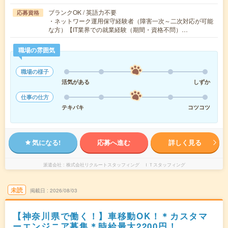
ブランクOK / 英語力不要
応募資格
・ネットワーク運用保守経験者（障害一次～二次対応が可能
な方）【IT業界での就業経験（期間・資格不問）…
職場の雰囲気
職場の様子
活気がある
しずか
仕事の仕方
テキパキ
コツコツ
気になる!
応募へ進む
詳しく見る
派遣会社
株式会社リクルートスタッフィング ＩＴスタッフィング
未読
掲載日
2026/08/03
【神奈川県で働く！】車移動OK！＊カスタマ
ーエンジニア募集＊時給最大2200円！