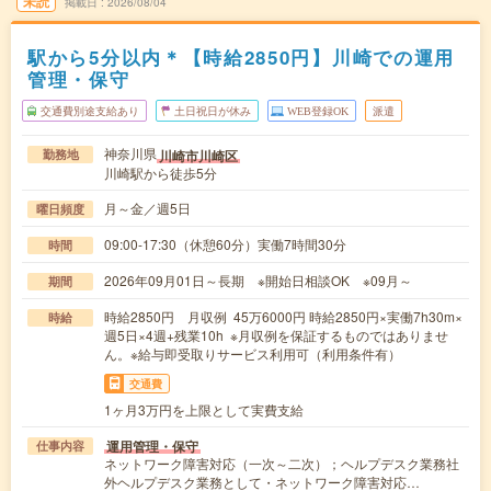
未読
掲載日
2026/08/04
駅から5分以内＊【時給2850円】川崎での運用
管理・保守
交通費別途支給あり
土日祝日が休み
WEB登録OK
派遣
神奈川県
川崎市川崎区
勤務地
川崎駅から徒歩5分
月～金／週5日
曜日頻度
09:00-17:30（休憩60分）実働7時間30分
時間
2026年09月01日～長期 ※開始日相談OK ※09月～
期間
時給2850円 月収例 45万6000円 時給2850円×実働7h30m×
時給
週5日×4週+残業10h ※月収例を保証するものではありませ
ん。※給与即受取りサービス利用可（利用条件有）
交通費
1ヶ月3万円を上限として実費支給
運用管理・保守
仕事内容
ネットワーク障害対応（一次～二次）；ヘルプデスク業務社
外ヘルプデスク業務として・ネットワーク障害対応…