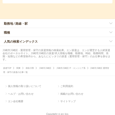
勤務地 / 路線・駅
職種
人気の検索インデックス
川崎市川崎区 - 運用管理・保守の派遣情報の検索結果。エン派遣は、エンが運営する人材派遣
会社のポータルサイト。川崎市川崎区の派遣/求人情報を職種、勤務地、時給、勤務時間、長
期・短期などの希望条件から、あなたにピッタリの派遣（運用管理・保守）のお仕事を探せま
す。
派遣TOP
関東
神奈川県
川崎市川崎区
川崎市川崎区 IT・エンジニア系
川崎市川崎区 運用管
理・保守の派遣の仕事一覧
個人情報の取り扱いについて
ご利用規約
ヘルプ・お問い合わせ
掲載のお問い合わせ
エン会社概要
サイトマップ
Copyright © en Inc.