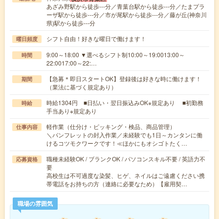
あざみ野駅から徒歩---分／青葉台駅から徒歩---分／たまプラ
ーザ駅から徒歩---分／市が尾駅から徒歩---分／藤が丘(神奈川
県)駅から徒歩---分
シフト自由！好きな曜日で働けます！
曜日頻度
9:00～18:00 ▼選べるシフト制10:00～19:0013:00～
時間
22:0017:00～22:…
【急募＊即日スタートOK】登録後は好きな時に働けます！
期間
（業法に基づく規定あり）
時給1304円 ■日払い・翌日振込みOK※規定あり ■初勤務
時給
手当あり※規定あり
軽作業（仕分け・ピッキング・検品、商品管理）
仕事内容
＼パンフレットの封入作業／未経験でも1日～カンタンに働
けるコツモクワークです！≪ほかにもオシゴトたく…
職種未経験OK / ブランクOK / パソコンスキル不要 / 英語力不
応募資格
要
高校生は不可過度な染髪、ヒゲ、ネイルはご遠慮ください携
帯電話をお持ちの方（連絡に必要なため）【雇用契…
職場の雰囲気