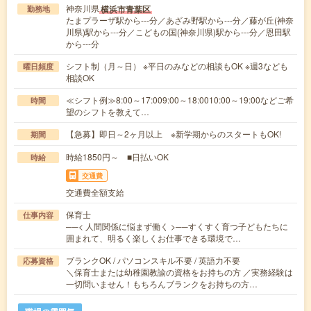
神奈川県
横浜市青葉区
勤務地
たまプラーザ駅から---分／あざみ野駅から---分／藤が丘(神奈
川県)駅から---分／こどもの国(神奈川県)駅から---分／恩田駅
から---分
シフト制（月～日） ※平日のみなどの相談もOK ※週3なども
曜日頻度
相談OK
≪シフト例≫8:00～17:009:00～18:0010:00～19:00などご希
時間
望のシフトを教えて…
【急募】即日～2ヶ月以上 ※新学期からのスタートもOK!
期間
時給1850円～ ■日払いOK
時給
交通費
交通費全額支給
保育士
仕事内容
──< 人間関係に悩まず働く >──すくすく育つ子どもたちに
囲まれて、明るく楽しくお仕事できる環境で…
ブランクOK / パソコンスキル不要 / 英語力不要
応募資格
＼保育士または幼稚園教諭の資格をお持ちの方 ／実務経験は
一切問いません！もちろんブランクをお持ちの方…