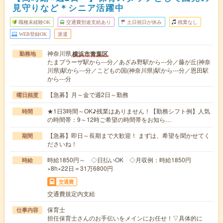
見守りなど＊シニア活躍中
職種未経験OK
交通費別途支給あり
土日祝日が休み
残業なし
WEB登録OK
派遣
神奈川県
横浜市青葉区
勤務地
たまプラーザ駅から---分／あざみ野駅から---分／藤が丘(神奈
川県)駅から---分／こどもの国(神奈川県)駅から---分／恩田駅
から---分
【急募】月～金で週2日～勤務
曜日頻度
★1日3時間～OK♪残業はありません！【勤務シフト例】人気
時間
の時間帯：9～12時ご希望の時間帯をお知ら…
【急募】即日～長期まで大歓迎！ まずは、希望を聞かせてく
期間
ださいね！
時給1850円～ ◇日払いOK ◇月収例：時給1850円
時給
×8h×22日＝31万6800円
交通費
交通費規定内支給
保育士
仕事内容
担任保育士さんのお手伝いをメインにお任せ！▽具体的に