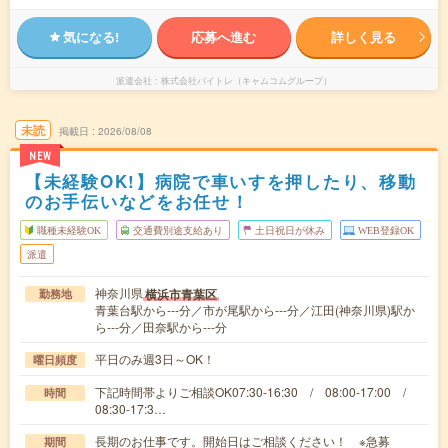
気になる!
応募へ進む
詳しく見る
派遣会社
株式会社バイトレ（キャムコムグループ）
未読
掲載日
2026/08/08
NEW
【未経験OK!】病院で車いすを押したり、移動
のお手伝いなどをお任せ！
職種未経験OK
交通費別途支給あり
土日祝日が休み
WEB登録OK
派遣
神奈川県
横浜市青葉区
勤務地
青葉台駅から---分／市が尾駅から---分／江田(神奈川県)駅か
ら---分／田奈駅から---分
平日のみ週3日～OK！
曜日頻度
下記時間帯よりご相談OK07:30-16:30 / 08:00-17:00 /
時間
08:30-17:3…
長期のお仕事です。開始日はご相談ください！ ※急募
期間