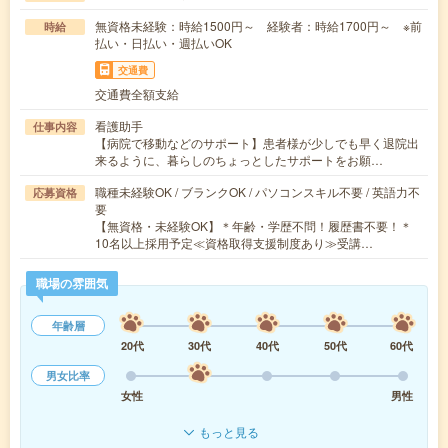
無資格未経験：時給1500円～ 経験者：時給1700円～ ※前
時給
払い・日払い・週払いOK
交通費
交通費全額支給
看護助手
仕事内容
【病院で移動などのサポート】患者様が少しでも早く退院出
来るように、暮らしのちょっとしたサポートをお願…
職種未経験OK / ブランクOK / パソコンスキル不要 / 英語力不
応募資格
要
【無資格・未経験OK】＊年齢・学歴不問！履歴書不要！＊
10名以上採用予定≪資格取得支援制度あり≫受講…
職場の雰囲気
年齢層
20代
30代
40代
50代
60代
男女比率
女性
男性
もっと見る