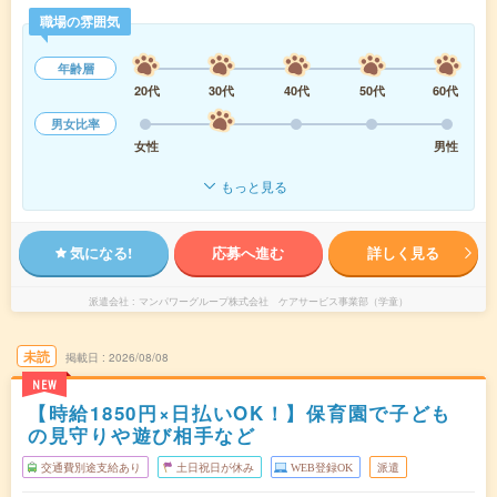
職場の雰囲気
年齢層
20代
30代
40代
50代
60代
男女比率
女性
男性
もっと見る
気になる!
応募へ進む
詳しく見る
派遣会社
マンパワーグループ株式会社 ケアサービス事業部（学童）
未読
掲載日
2026/08/08
NEW
【時給1850円×日払いOK！】保育園で子ども
の見守りや遊び相手など
交通費別途支給あり
土日祝日が休み
WEB登録OK
派遣