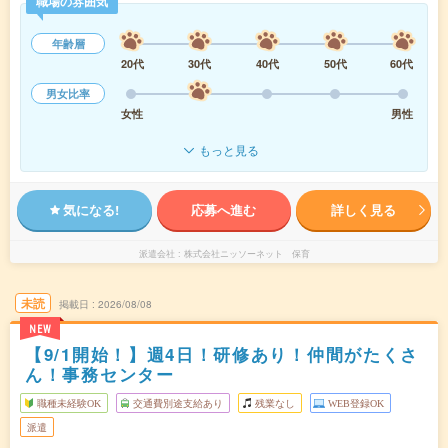
職場の雰囲気
年齢層
20代
30代
40代
50代
60代
男女比率
女性
男性
もっと見る
気になる!
応募へ進む
詳しく見る
派遣会社
株式会社ニッソーネット 保育
未読
掲載日
2026/08/08
NEW
【9/1開始！】週4日！研修あり！仲間がたくさ
ん！事務センター
職種未経験OK
交通費別途支給あり
残業なし
WEB登録OK
派遣