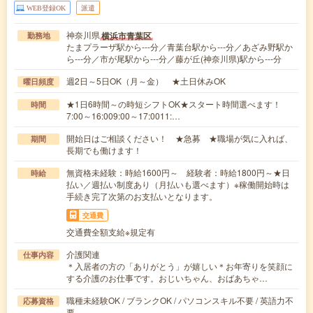
WEB登録OK
派遣
神奈川県
横浜市青葉区
勤務地
たまプラーザ駅から---分／青葉台駅から---分／あざみ野駅か
ら---分／市が尾駅から---分／藤が丘(神奈川県)駅から---分
週2日～5日OK（月～金） ★土日休みOK
曜日頻度
★1日6時間～の時短シフトOK★スタート時間選べます！
時間
7:00～16:009:00～17:0011:…
開始日はご相談ください！ ★急募 ★職場が気に入れば、
期間
長期でも働けます！
無資格未経験：時給1600円～ 経験者：時給1800円～★日
時給
払い／週払い制度あり（月払いも選べます）※稼働開始時は
手続き完了次第のお支払いとなります。
交通費
交通費全額支給※規定有
介護関連
仕事内容
＊入居者の方の「ありがとう」が嬉しい＊お年寄りを笑顔に
する介護のお仕事です。おじいちゃん、おばあちゃ…
職種未経験OK / ブランクOK / パソコンスキル不要 / 英語力不
応募資格
要