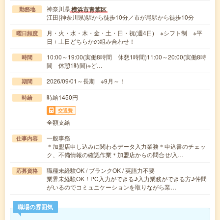
神奈川県
横浜市青葉区
勤務地
江田(神奈川県)駅から徒歩10分／市が尾駅から徒歩10分
月・火・水・木・金・土・日・祝(週4日) ※シフト制 ※平
曜日頻度
日＋土日どちらかの組み合わせ！
10:00～19:00(実働8時間 休憩1時間)11:00～20:00(実働8時
時間
間 休憩1時間)※ど…
2026/09/01～長期 ※9月～！
期間
時給1450円
時給
交通費
全額支給
一般事務
仕事内容
＊加盟店申し込みに関わるデータ入力業務＊申込書のチェッ
ク、不備情報の確認作業＊加盟店からの問合せ/入…
職種未経験OK / ブランクOK / 英語力不要
応募資格
業界未経験OK！PC入力ができる♪入力業務ができる方♪仲間
がいるのでコミュニケーションを取りながら業…
職場の雰囲気