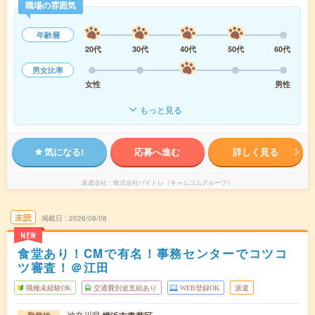
職場の雰囲気
年齢層
20代
30代
40代
50代
60代
男女比率
女性
男性
もっと見る
気になる!
応募へ進む
詳しく見る
派遣会社
株式会社バイトレ（キャムコムグループ）
未読
掲載日
2026/08/08
NEW
食堂あり！CMで有名！事務センターでコツコ
ツ審査！＠江田
職種未経験OK
交通費別途支給あり
WEB登録OK
派遣
神奈川県