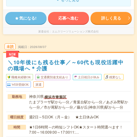
気になる!
応募へ進む
詳しく見る
派遣会社
エムスリーソリューションズ株式会社
未読
掲載日
2026/08/07
NEW
＼10年後にも残る仕事／～60代も現役活躍中
の職場へ＊介護
職種未経験OK
交通費別途支給あり
土日祝日が休み
残業なし
WEB登録OK
派遣
神奈川県
横浜市青葉区
勤務地
たまプラーザ駅から---分／青葉台駅から---分／あざみ野駅か
ら---分／市が尾駅から---分／藤が丘(神奈川県)駅から---分
週2日～5日OK（月～金） ★土日休みOK
曜日頻度
★1日6時間～の時短シフトOK★スタート時間選べます！
時間
7:00～16:009:00～17:0011:…