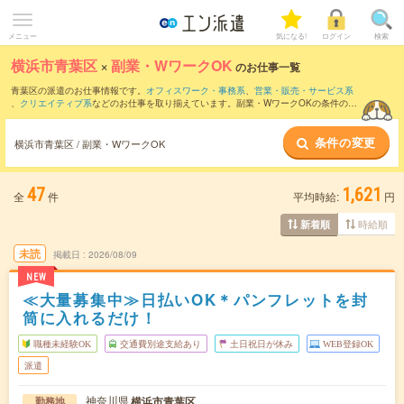
メニュー
気になる!
ログイン
検索
横浜市青葉区
×
副業・WワークOK
のお仕事一覧
青葉区の派遣のお仕事情報です。
オフィスワーク・事務系
、
営業・販売・サービス系
、
クリエイティブ系
などのお仕事を取り揃えています。副業・WワークOKの条件の他
に、
交通費別途支給あり
、
職種未経験OK
、
友だちと一緒の応募OK
などのこだわり条
件も取り揃えています。
条件の変更
横浜市青葉区 / 副業・WワークOK
47
1,621
全
件
平均時給:
円
時給順
新着順
未読
掲載日
2026/08/09
NEW
≪大量募集中≫日払いOK＊パンフレットを封
筒に入れるだけ！
職種未経験OK
交通費別途支給あり
土日祝日が休み
WEB登録OK
派遣
神奈川県
横浜市青葉区
勤務地