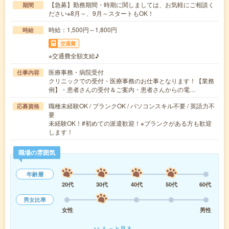
【急募】勤務期間・時期に関しましては、お気軽にご相談く
期間
ださい※8月～、9月～スタートもOK！
時給：1,500円～1,800円
時給
交通費
※交通費全額支給♪
医療事務・病院受付
仕事内容
クリニックでの受付・医療事務のお仕事となります！【業務
例】・患者さんの受付＆ご案内・患者さんからの電…
職種未経験OK / ブランクOK / パソコンスキル不要 / 英語力不
応募資格
要
未経験OK！#初めての派遣歓迎！※ブランクがある方も歓迎
します！
職場の雰囲気
年齢層
20代
30代
40代
50代
60代
男女比率
女性
男性
もっと見る