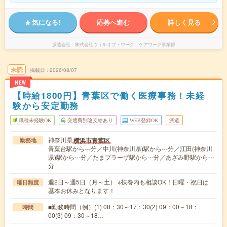
気になる!
応募へ進む
詳しく見る
派遣会社
株式会社ウィルオブ・ワーク ケアワーク事業部
未読
掲載日
2026/08/07
NEW
【時給1800円】青葉区で働く医療事務！未経
験から安定勤務
職種未経験OK
交通費別途支給あり
WEB登録OK
派遣
神奈川県
横浜市青葉区
勤務地
青葉台駅から---分／中川(神奈川県)駅から---分／江田(神奈川
県)駅から---分／たまプラーザ駅から---分／あざみ野駅から---
分
週2日～週5日（月～土） ※扶養内も相談OK！日曜・祝日は
曜日頻度
基本お休みとなります！
■勤務時間（例）(1) 08：30～17：30(2) 09：00～18：
時間
00(3) 09：30～18…