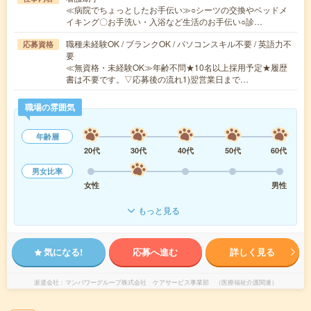
≪病院でちょっとしたお手伝い≫○シーツの交換やベッドメ
イキング〇お手洗い・入浴など生活のお手伝い○診…
職種未経験OK / ブランクOK / パソコンスキル不要 / 英語力不
応募資格
要
≪無資格・未経験OK≫年齢不問★10名以上採用予定★履歴
書は不要です。▽応募後の流れ1)翌営業日まで…
職場の雰囲気
年齢層
20代
30代
40代
50代
60代
男女比率
女性
男性
もっと見る
気になる!
応募へ進む
詳しく見る
派遣会社
マンパワーグループ株式会社 ケアサービス事業部 （医療福祉介護関連）