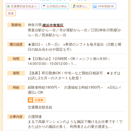
交通費別途支給あり
土日祝日が休み
残業なし
WEB登録OK
派遣
神奈川県
横浜市青葉区
勤務地
青葉台駅から---分／市が尾駅から---分／江田(神奈川県)駅か
ら---分／田奈駅から---分
★週2日～（月～日） ※希望のシフトを毎月提出（日数と曜
曜日頻度
日の組み合わせや固定も可）
★【日勤のみ】1日5時間～OK！≪シフト例≫9:00～
時間
14:0010:00～15:0012:00～1…
【急募】即日勤務OK！中旬～など開始日相談可 ★まずは
期間
お試し2カ月～のスタートも歓迎！
経験者時給1900円～ 介護福祉士時給1950円～ ※日払い/
時給
週払いOK
交通費
交通費全額支給
介護関連
仕事内容
まるで高級マンションのような施設で働けるお仕事です！で
きたばかりの施設が多く、利用者さんの要介護度も…