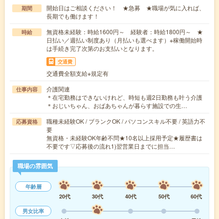
開始日はご相談ください！ ★急募 ★職場が気に入れば、
期間
長期でも働けます！
無資格未経験：時給1600円～ 経験者：時給1800円～ ★
時給
日払い／週払い制度あり（月払いも選べます）※稼働開始時
は手続き完了次第のお支払いとなります。
交通費
交通費全額支給※規定有
介護関連
仕事内容
＊在宅勤務はできないけれど、時短も週2日勤務も叶う介護
＊おじいちゃん、おばあちゃんが暮らす施設での生…
職種未経験OK / ブランクOK / パソコンスキル不要 / 英語力不
応募資格
要
無資格・未経験OK年齢不問★10名以上採用予定★履歴書は
不要です▽応募後の流れ1)翌営業日までに担当…
職場の雰囲気
年齢層
20代
30代
40代
50代
60代
男女比率