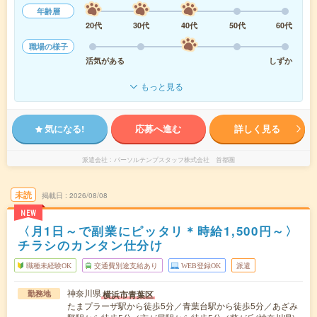
年齢層
20代
30代
40代
50代
60代
職場の様子
活気がある
しずか
もっと見る
気になる!
応募へ進む
詳しく見る
派遣会社
パーソルテンプスタッフ株式会社 首都圏
未読
掲載日
2026/08/08
NEW
〈月1日～で副業にピッタリ＊時給1,500円～〉
チラシのカンタン仕分け
職種未経験OK
交通費別途支給あり
WEB登録OK
派遣
神奈川県
横浜市青葉区
勤務地
たまプラーザ駅から徒歩5分／青葉台駅から徒歩5分／あざみ