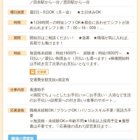
／田奈駅から---分／恩田駅から---分
週2日～5日OK（月～金） ★土日休みOK
曜日頻度
★1日6時間～の時短シフトOK★都合に合わせてシフトが決
時間
められますシフト例：7：00～16：009：…
開始日はご相談ください！ ★急募 ★職場が気に入れば、
期間
長期でも働けます！
無資格未経験：時給1600円～ 経験者：時給1800円～ ★
時給
日払い／週払い制度あり（月払いも選べます）※稼働開始時
は手続き完了次第のお支払いとなります。
交通費
交通費全額支給※規定有
看護助手
仕事内容
≪病院でちょっとしたお手伝い≫〇お手洗い・入浴など生活
のお手伝い○診察室への付き添い○食事のサポート…
職種未経験OK / ブランクOK / パソコンスキル不要 / 英語力不
応募資格
要
≪無資格・未経験OK≫年齢不問★10名以上採用予定★履歴
書は不要です。▽応募後の流れ1)翌営業日まで…
職場の雰囲気