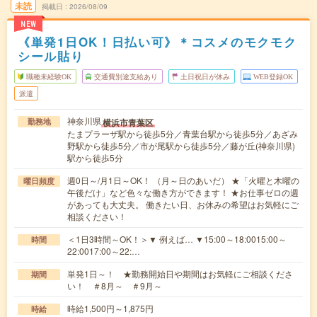
未読
掲載日
2026/08/09
NEW
《単発1日OK！日払い可》＊コスメのモクモク
シール貼り
職種未経験OK
交通費別途支給あり
土日祝日が休み
WEB登録OK
派遣
神奈川県
横浜市青葉区
勤務地
たまプラーザ駅から徒歩5分／青葉台駅から徒歩5分／あざみ
野駅から徒歩5分／市が尾駅から徒歩5分／藤が丘(神奈川県)
駅から徒歩5分
週0日～/月1日～OK！ （月～日のあいだ） ★「火曜と木曜の
曜日頻度
午後だけ」など色々な働き方ができます！ ★お仕事ゼロの週
があっても大丈夫。 働きたい日、お休みの希望はお気軽にご
相談ください！
＜1日3時間～OK！＞▼ 例えば… ▼15:00～18:0015:00～
時間
22:0017:00～22:…
単発1日～！ ★勤務開始日や期間はお気軽にご相談くださ
期間
い！ ＃8月～ ＃9月～
時給1,500円～1,875円
時給