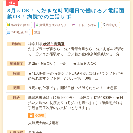
NEW
8月～OK！＼好きな時間曜日で働ける／電話面
談OK！病院での生活サポ
職種未経験OK
交通費別途支給あり
土日祝日が休み
残業なし
WEB登録OK
派遣
神奈川県
横浜市青葉区
勤務地
たまプラーザ駅から---分／青葉台駅から---分／あざみ野駅か
ら---分／市が尾駅から---分／藤が丘(神奈川県)駅から---分
週2日～5日OK（月～金） ★土日休みOK
曜日頻度
★1日6時間～の時短シフトOK★都合に合わせてシフトが決
時間
められますシフト例：7：00～16：009：…
長期のお仕事です。開始日はご相談ください！ ★急募
期間
無資格未経験：時給1600円～ 経験者：時給1800円～★日
時給
払い／週払い制度あり（月払いも選べます）※稼働開始時は
手続き完了次第のお支払いとなります。
交通費
交通費支給※規定有
看護助手
仕事内容