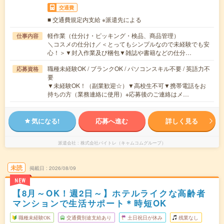
交通費
■ 交通費規定内支給 ※派遣先による
軽作業（仕分け・ピッキング・検品、商品管理）
仕事内容
＼コスメの仕分け／＜とってもシンプルなので未経験でも安
心！＞▼封入作業及び梱包▼雑誌や書籍などの仕分…
職種未経験OK / ブランクOK / パソコンスキル不要 / 英語力不
応募資格
要
▼未経験OK！（副業歓迎☆）▼高校生不可▼携帯電話をお
持ちの方（業務連絡に使用）※応募後のご連絡はメ…
気になる!
応募へ進む
詳しく見る
派遣会社
株式会社バイトレ（キャムコムグループ）
未読
掲載日
2026/08/09
NEW
【8月～OK！週2日～】ホテルライクな高齢者
マンションで生活サポート＊時短OK
職種未経験OK
交通費別途支給あり
土日祝日が休み
残業なし