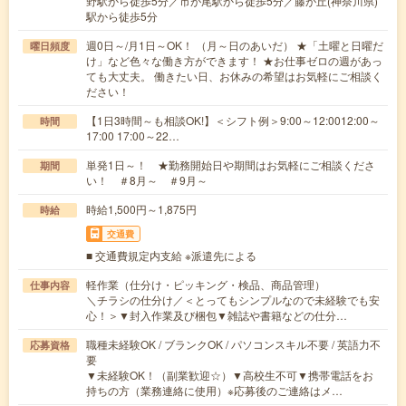
野駅から徒歩5分／市が尾駅から徒歩5分／藤が丘(神奈川県)
駅から徒歩5分
週0日～/月1日～OK！ （月～日のあいだ） ★「土曜と日曜だ
曜日頻度
け」など色々な働き方ができます！ ★お仕事ゼロの週があっ
ても大丈夫。 働きたい日、お休みの希望はお気軽にご相談く
ださい！
【1日3時間～も相談OK!】＜シフト例＞9:00～12:0012:00～
時間
17:00 17:00～22…
単発1日～！ ★勤務開始日や期間はお気軽にご相談くださ
期間
い！ ＃8月～ ＃9月～
時給1,500円～1,875円
時給
交通費
■ 交通費規定内支給 ※派遣先による
軽作業（仕分け・ピッキング・検品、商品管理）
仕事内容
＼チラシの仕分け／＜とってもシンプルなので未経験でも安
心！＞▼封入作業及び梱包▼雑誌や書籍などの仕分…
職種未経験OK / ブランクOK / パソコンスキル不要 / 英語力不
応募資格
要
▼未経験OK！（副業歓迎☆）▼高校生不可▼携帯電話をお
持ちの方（業務連絡に使用）※応募後のご連絡はメ…