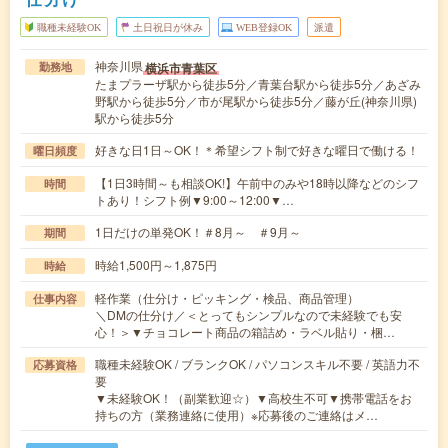
職種未経験OK
土日祝日が休み
WEB登録OK
派遣
神奈川県
横浜市青葉区
勤務地
たまプラーザ駅から徒歩5分／青葉台駅から徒歩5分／あざみ
野駅から徒歩5分／市が尾駅から徒歩5分／藤が丘(神奈川県)
駅から徒歩5分
好きな日1日～OK！＊希望シフト制で好きな曜日で働ける！
曜日頻度
【1日3時間～も相談OK!】午前中のみや18時以降などのシフ
時間
トあり！シフト例▼9:00～12:00▼…
1日だけの単発OK！＃8月～ ＃9月～
期間
時給1,500円～1,875円
時給
軽作業（仕分け・ピッキング・検品、商品管理）
仕事内容
＼DMの仕分け／＜とってもシンプルなので未経験でも安
心！＞▼チョコレート商品の箱詰め・ラベル貼り・梱…
職種未経験OK / ブランクOK / パソコンスキル不要 / 英語力不
応募資格
要
▼未経験OK！（副業歓迎☆）▼高校生不可▼携帯電話をお
持ちの方（業務連絡に使用）※応募後のご連絡はメ…