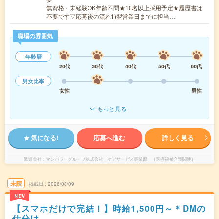
無資格・未経験OK年齢不問★10名以上採用予定★履歴書は
不要です▽応募後の流れ1)翌営業日までに担当…
職場の雰囲気
年齢層
20代
30代
40代
50代
60代
男女比率
女性
男性
もっと見る
気になる!
応募へ進む
詳しく見る
派遣会社
マンパワーグループ株式会社 ケアサービス事業部 （医療福祉介護関連）
未読
掲載日
2026/08/09
NEW
【スマホだけで完結！】時給1,500円～＊DMの
仕分け