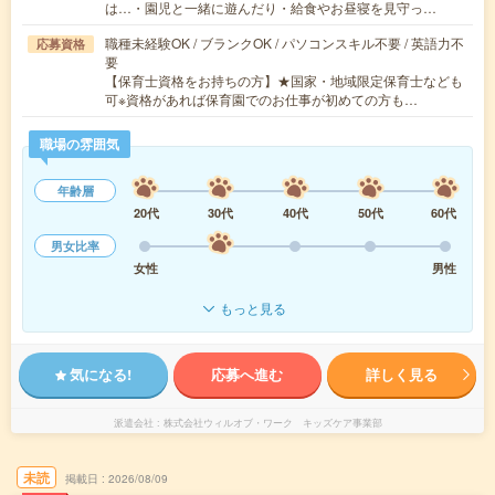
は…・園児と一緒に遊んだり・給食やお昼寝を見守っ…
職種未経験OK / ブランクOK / パソコンスキル不要 / 英語力不
応募資格
要
【保育士資格をお持ちの方】★国家・地域限定保育士なども
可※資格があれば保育園でのお仕事が初めての方も…
職場の雰囲気
年齢層
20代
30代
40代
50代
60代
男女比率
女性
男性
もっと見る
気になる!
応募へ進む
詳しく見る
派遣会社
株式会社ウィルオブ・ワーク キッズケア事業部
未読
掲載日
2026/08/09