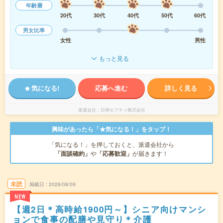
年齢層
20代
30代
40代
50代
60代
男女比率
女性
男性
もっと見る
気になる!
応募へ進む
詳しく見る
派遣会社
日伸セフティ株式会社
興味があったら「★気になる！」をタップ！
「気になる！」を押しておくと、派遣会社から
「面談確約」
や
「応募歓迎」
が届きます！
未読
掲載日
2026/08/09
NEW
【週2日＊高時給1900円～】シニア向けマンシ
ョンで食事の配膳や見守り＊介護