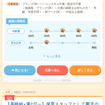
ブランクOK / パソコンスキル不要 / 英語力不要
応募資格
＜無資格・ブランクOK！＞介護の経験をお持ちの方！・年
齢、学歴不問！・WワークOK！・10名以上採用…
職場の雰囲気
年齢層
20代
30代
40代
50代
60代
男女比率
女性
男性
もっと見る
気になる!
応募へ進む
詳しく見る
派遣会社
ケアスタッフィング株式会社
未読
掲載日
2026/08/09
NEW
【高時給×週2日～】保育スタッフとして園児の