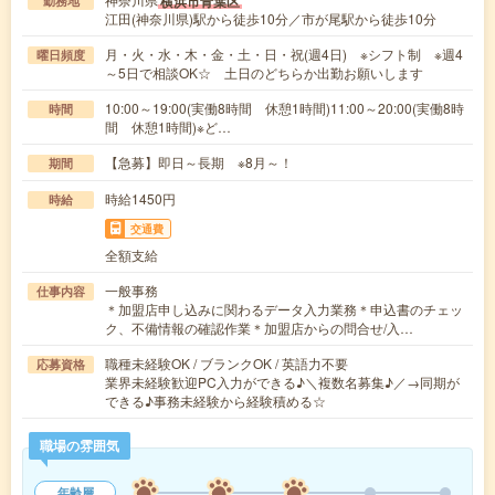
横浜市青葉区
勤務地
江田(神奈川県)駅から徒歩10分／市が尾駅から徒歩10分
月・火・水・木・金・土・日・祝(週4日) ※シフト制 ※週4
曜日頻度
～5日で相談OK☆ 土日のどちらか出勤お願いします
10:00～19:00(実働8時間 休憩1時間)11:00～20:00(実働8時
時間
間 休憩1時間)※ど…
【急募】即日～長期 ※8月～！
期間
時給1450円
時給
交通費
全額支給
一般事務
仕事内容
＊加盟店申し込みに関わるデータ入力業務＊申込書のチェッ
ク、不備情報の確認作業＊加盟店からの問合せ/入…
職種未経験OK / ブランクOK / 英語力不要
応募資格
業界未経験歓迎PC入力ができる♪＼複数名募集♪／→同期が
できる♪事務未経験から経験積める☆
職場の雰囲気
年齢層