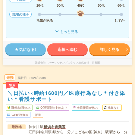
20代
30代
40代
50代
60代
職場の様子
活気がある
しずか
もっと見る
気になる!
応募へ進む
詳しく見る
派遣会社
パーソルテンプスタッフ株式会社 首都圏
未読
掲載日
2026/08/08
NEW
＼日払い×時給1600円／医療行為なし＊付き添
い＊看護サポート
職種未経験OK
交通費別途支給あり
土日祝日が休み
残業なし
WEB登録OK
派遣
神奈川県
横浜市青葉区
勤務地
江田(神奈川県)駅から---分／こどもの国(神奈川県)駅から---分