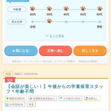
年齢層
20代
30代
40代
50代
60代
男女比率
女性
男性
もっと見る
気になる!
応募へ進む
詳しく見る
派遣会社
マンパワーグループ株式会社 ケアサービス事業部 （医療福祉介護関連）
未読
掲載日
2026/08/08
NEW
【会話が楽しい！】午後からの学童保育スタッ
フ＊年齢不問
職種未経験OK
交通費別途支給あり
土日祝日が休み
残業なし
WEB登録OK
派遣