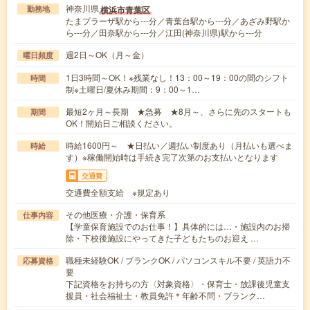
神奈川県
横浜市青葉区
勤務地
たまプラーザ駅から---分／青葉台駅から---分／あざみ野駅か
ら---分／田奈駅から---分／江田(神奈川県)駅から---分
週2日～OK（月～金）
曜日頻度
1日3時間～OK！※残業なし！13：00～19：00の間のシフト
時間
制※土曜日/夏休み期間：9：00～1…
最短2ヶ月～長期 ★急募 ★8月～、さらに先のスタートも
期間
OK！開始日ご相談ください。
時給1600円～ ★日払い／週払い制度あり（月払いも選べま
時給
す）※稼働開始時は手続き完了次第のお支払いとなります
交通費
交通費全額支給 ※規定あり
その他医療・介護・保育系
仕事内容
【学童保育施設でのお仕事！】具体的には…・施設内のお掃
除・下校後施設にやってきた子どもたちのお迎え …
職種未経験OK / ブランクOK / パソコンスキル不要 / 英語力不
応募資格
要
下記資格をお持ちの方〈対象資格〉・保育士・放課後児童支
援員・社会福祉士・教員免許＊年齢不問・ブランク…