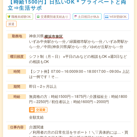
【時給1500円】日払いOK＊プライベートと両
立⇒生活サポ
職種未経験OK
交通費別途支給あり
土日祝日が休み
WEB登録OK
派遣
神奈川県
横浜市泉区
勤務地
いずみ中央駅から---分／緑園都市駅から---分／いずみ野駅か
ら---分／中田(神奈川県)駅から---分／ゆめが丘駅から---分
シフト制（月～日） ※平日のみなどの相談もOK ※週3日など
曜日頻度
の相談もOK
【シフト例】07:00～16:0009:00～18:0017:00～09:00※ 上記
時間
は一例です！そ…
即日～2ヶ月以上
期間
無資格の方：時給1500円～1875円 / 介護福祉士：時給1800
時給
円～2250円 / 初任者以上：時給1600円～2000円
交通費
全額支給
介護関連
仕事内容
／利用者の方の日常生活をサポート！＼▽具体的には…・買