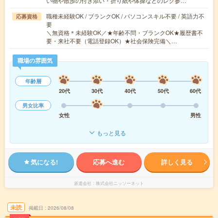
い物や散歩の付き添い・折り紙や体操などのレク参…
職種未経験OK / ブランクOK / パソコンスキル不要 / 英語力不
応募資格
要
＼無資格＊未経験OK／★年齢不問・ブランクOK★履歴書不
要・来社不要（電話登録OK）★社会保険完備＼…
職場の雰囲気
年齢層
20代
30代
40代
50代
60代
男女比率
女性
男性
もっと見る
気になる!
応募へ進む
詳しく見る
派遣会社
株式会社ニッソーネット
未読
掲載日
2026/08/08