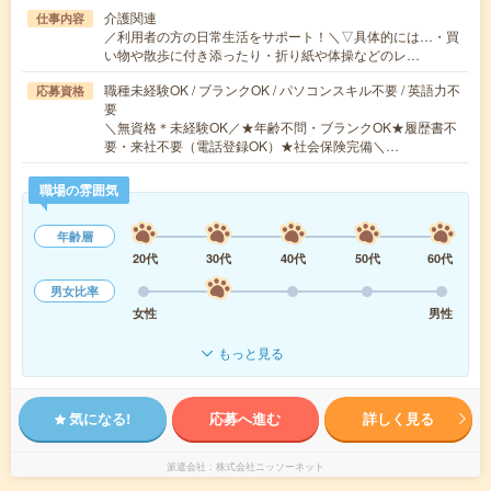
介護関連
仕事内容
／利用者の方の日常生活をサポート！＼▽具体的には…・買
い物や散歩に付き添ったり・折り紙や体操などのレ…
職種未経験OK / ブランクOK / パソコンスキル不要 / 英語力不
応募資格
要
＼無資格＊未経験OK／★年齢不問・ブランクOK★履歴書不
要・来社不要（電話登録OK）★社会保険完備＼…
職場の雰囲気
年齢層
20代
30代
40代
50代
60代
男女比率
女性
男性
もっと見る
気になる!
応募へ進む
詳しく見る
派遣会社
株式会社ニッソーネット