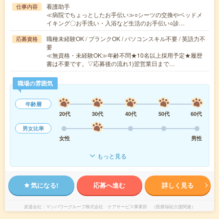
看護助手
仕事内容
≪病院でちょっとしたお手伝い≫○シーツの交換やベッドメ
イキング〇お手洗い・入浴など生活のお手伝い○診…
職種未経験OK / ブランクOK / パソコンスキル不要 / 英語力不
応募資格
要
≪無資格・未経験OK≫年齢不問★10名以上採用予定★履歴
書は不要です。▽応募後の流れ1)翌営業日まで…
職場の雰囲気
年齢層
20代
30代
40代
50代
60代
男女比率
女性
男性
もっと見る
気になる!
応募へ進む
詳しく見る
派遣会社
マンパワーグループ株式会社 ケアサービス事業部 （医療福祉介護関連）