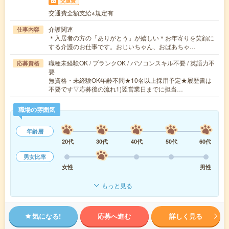
交通費
交通費全額支給※規定有
介護関連
仕事内容
＊入居者の方の「ありがとう」が嬉しい＊お年寄りを笑顔に
する介護のお仕事です。おじいちゃん、おばあちゃ…
職種未経験OK / ブランクOK / パソコンスキル不要 / 英語力不
応募資格
要
無資格・未経験OK年齢不問★10名以上採用予定★履歴書は
不要です▽応募後の流れ1)翌営業日までに担当…
職場の雰囲気
年齢層
20代
30代
40代
50代
60代
男女比率
女性
男性
もっと見る
気になる!
応募へ進む
詳しく見る