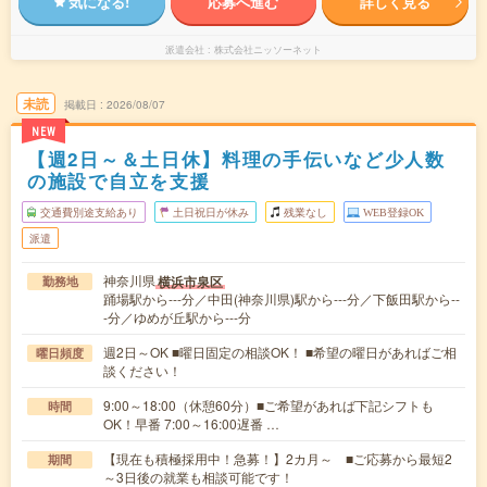
気になる!
応募へ進む
詳しく見る
派遣会社
株式会社ニッソーネット
未読
掲載日
2026/08/07
NEW
【週2日～＆土日休】料理の手伝いなど少人数
の施設で自立を支援
交通費別途支給あり
土日祝日が休み
残業なし
WEB登録OK
派遣
神奈川県
横浜市泉区
勤務地
踊場駅から---分／中田(神奈川県)駅から---分／下飯田駅から--
-分／ゆめが丘駅から---分
週2日～OK ■曜日固定の相談OK！ ■希望の曜日があればご相
曜日頻度
談ください！
9:00～18:00（休憩60分）■ご希望があれば下記シフトも
時間
OK！早番 7:00～16:00遅番 …
【現在も積極採用中！急募！】2カ月～ ■ご応募から最短2
期間
～3日後の就業も相談可能です！