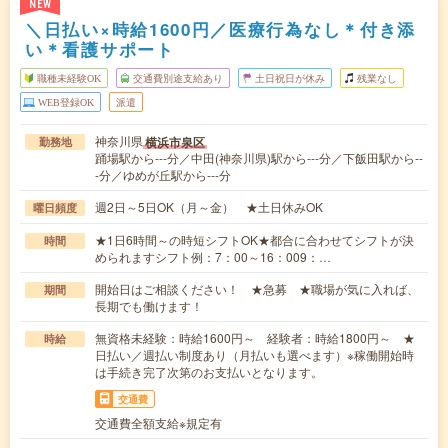
NEW
＼日払い×時給1600円／医療行為なし＊付き添
い＊看護サポート
職種未経験OK
交通費別途支給あり
土日祝日が休み
残業なし
WEB登録OK
派遣
神奈川県
横浜市泉区
勤務地
踊場駅から---分／中田(神奈川県)駅から---分／下飯田駅から--
-分／ゆめが丘駅から---分
週2日～5日OK（月～金） ★土日休みOK
曜日頻度
★1日6時間～の時短シフトOK★都合に合わせてシフトが決
時間
められますシフト例：7：00～16：009：…
開始日はご相談ください！ ★急募 ★職場が気に入れば、
期間
長期でも働けます！
無資格未経験：時給1600円～ 経験者：時給1800円～ ★
時給
日払い／週払い制度あり（月払いも選べます）※稼働開始時
は手続き完了次第のお支払いとなります。
交通費
交通費全額支給※規定有