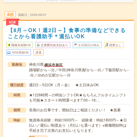
未読
掲載日
2026/08/07
NEW
【8月～OK！週2日～】食事の準備などできる
ことから看護助手＊週払いOK
職種未経験OK
交通費別途支給あり
土日祝日が休み
残業なし
WEB登録OK
派遣
神奈川県
横浜市泉区
勤務地
踊場駅から---分／中田(神奈川県)駅から---分／下飯田駅から--
-分／ゆめが丘駅から---分
週2日～5日OK（月～金） ★土日休みOK
曜日頻度
★1日6時間～の時短シフトOK★もちろんフルタイムシフト
時間
も可能★スタート時間選べます7:00～16:…
長期のお仕事です。開始日はご相談ください！ ★急募
期間
無資格未経験：時給1600円～ 経験者：時給1800円～★日
時給
払い／週払い制度あり（月払いも選べます）※稼働開始時は
手続き完了次第のお支払いとなります。