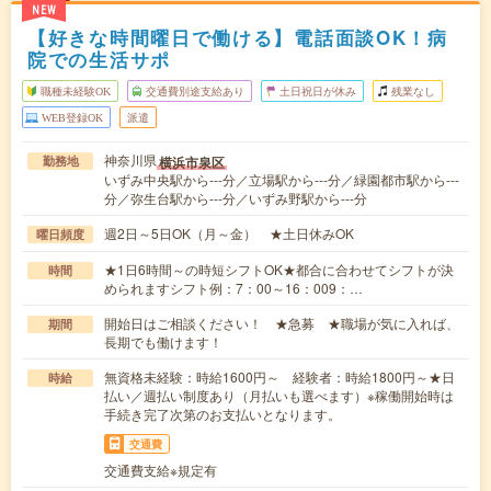
NEW
【好きな時間曜日で働ける】電話面談OK！病
院での生活サポ
職種未経験OK
交通費別途支給あり
土日祝日が休み
残業なし
WEB登録OK
派遣
神奈川県
横浜市泉区
勤務地
いずみ中央駅から---分／立場駅から---分／緑園都市駅から---
分／弥生台駅から---分／いずみ野駅から---分
週2日～5日OK（月～金） ★土日休みOK
曜日頻度
★1日6時間～の時短シフトOK★都合に合わせてシフトが決
時間
められますシフト例：7：00～16：009：…
開始日はご相談ください！ ★急募 ★職場が気に入れば、
期間
長期でも働けます！
無資格未経験：時給1600円～ 経験者：時給1800円～★日
時給
払い／週払い制度あり（月払いも選べます）※稼働開始時は
手続き完了次第のお支払いとなります。
交通費
交通費支給※規定有