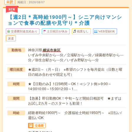
未読
掲載日
2026/08/07
NEW
【週2日＊高時給1900円～】シニア向けマンシ
ョンで食事の配膳や見守り＊介護
交通費別途支給あり
土日祝日が休み
残業なし
WEB登録OK
派遣
神奈川県
横浜市泉区
勤務地
いずみ中央駅から---分／立場駅から---分／緑園都市駅から---
分／弥生台駅から---分／いずみ野駅から---分
★週2日～（月～日） ※希望のシフトを毎月提出（日数と曜
曜日頻度
日の組み合わせや固定も可）
★【日勤のみ】1日5時間～OK！≪シフト例≫9:00～
時間
14:0010:00～15:0012:00～1…
【急募】即日勤務OK！中旬～など開始日相談可 ★まずは
期間
お試し2カ月～のスタートも歓迎！
経験者時給1900円～ 介護福祉士時給1950円～ ※日払い/
時給
週払いOK
交通費