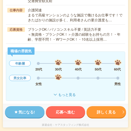
交通費全額支給
介護関連
仕事内容
まるで高級マンションのような施設で働けるお仕事です！で
きたばかりの施設が多く、利用者さんの要介護度も…
ブランクOK / パソコンスキル不要 / 英語力不要
応募資格
＜無資格・ブランクOK！＞介護の経験をお持ちの方！・年
齢、学歴不問！・WワークOK！・10名以上採用…
職場の雰囲気
年齢層
20代
30代
40代
50代
60代
男女比率
女性
男性
もっと見る
気になる!
応募へ進む
詳しく見る
派遣会社
ケアスタッフィング株式会社