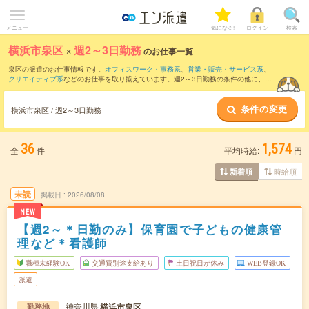
メニュー
気になる!
ログイン
検索
横浜市泉区
×
週2～3日勤務
のお仕事一覧
泉区の派遣のお仕事情報です。
オフィスワーク・事務系
、
営業・販売・サービス系
、
クリエイティブ系
などのお仕事を取り揃えています。週2～3日勤務の条件の他に、
交
通費別途支給あり
、
職種未経験OK
、
友だちと一緒の応募OK
などのこだわり条件も取
り揃えています。
条件の変更
横浜市泉区 / 週2～3日勤務
36
1,574
全
件
平均時給:
円
時給順
新着順
未読
掲載日
2026/08/08
NEW
【週2～＊日勤のみ】保育園で子どもの健康管
理など＊看護師
職種未経験OK
交通費別途支給あり
土日祝日が休み
WEB登録OK
派遣
神奈川県
横浜市泉区
勤務地