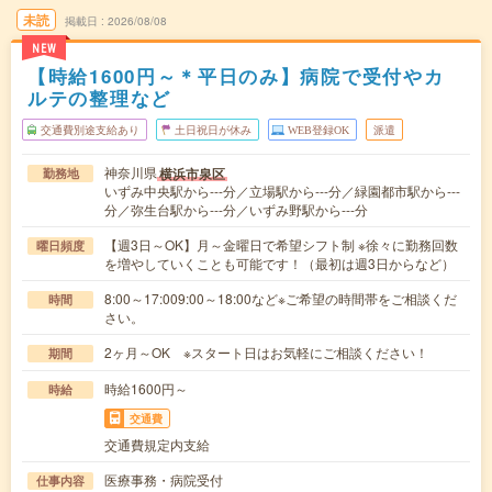
未読
掲載日
2026/08/08
NEW
【時給1600円～＊平日のみ】病院で受付やカ
ルテの整理など
交通費別途支給あり
土日祝日が休み
WEB登録OK
派遣
神奈川県
横浜市泉区
勤務地
いずみ中央駅から---分／立場駅から---分／緑園都市駅から---
分／弥生台駅から---分／いずみ野駅から---分
【週3日～OK】月～金曜日で希望シフト制 ※徐々に勤務回数
曜日頻度
を増やしていくことも可能です！（最初は週3日からなど）
8:00～17:009:00～18:00など※ご希望の時間帯をご相談くだ
時間
さい。
2ヶ月～OK ※スタート日はお気軽にご相談ください！
期間
時給1600円～
時給
交通費
交通費規定内支給
医療事務・病院受付
仕事内容