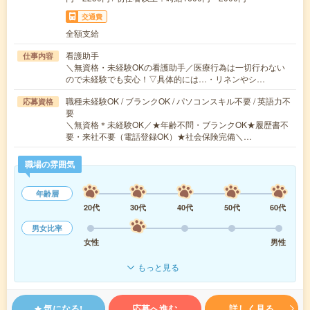
交通費
全額支給
看護助手
仕事内容
＼無資格・未経験OKの看護助手／医療行為は一切行わない
ので未経験でも安心！▽具体的には…・リネンやシ…
職種未経験OK / ブランクOK / パソコンスキル不要 / 英語力不
応募資格
要
＼無資格＊未経験OK／★年齢不問・ブランクOK★履歴書不
要・来社不要（電話登録OK）★社会保険完備＼…
職場の雰囲気
年齢層
20代
30代
40代
50代
60代
男女比率
女性
男性
もっと見る
気になる!
応募へ進む
詳しく見る