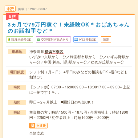
未読
掲載日
2026/08/07
NEW
3ヵ月で79万円稼ぐ！未経験OK＊おばあちゃん
のお話相手など＊
職種未経験OK
交通費別途支給あり
WEB登録OK
派遣
神奈川県
横浜市泉区
勤務地
いずみ中央駅から---分／緑園都市駅から---分／いずみ野駅か
ら---分／中田(神奈川県)駅から---分／ゆめが丘駅から---分
シフト制（月～日） ※平日のみなどの相談もOK ※週3なども
曜日頻度
相談OK
【シフト例】07:00～16:0009:00～18:0017:00～09:00※ 上記
時間
は一例です！そ…
即日～2ヶ月以上 ■開始日の相談OK！
期間
無資格の方：時給1500円～1875円 / 介護福祉士：時給1800
時給
円～2250円 / 初任者以上：時給1600円～2000円
交通費
全額支給