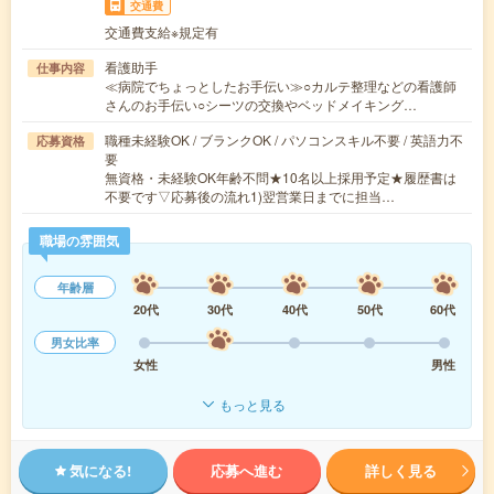
交通費
交通費支給※規定有
看護助手
仕事内容
≪病院でちょっとしたお手伝い≫○カルテ整理などの看護師
さんのお手伝い○シーツの交換やベッドメイキング…
職種未経験OK / ブランクOK / パソコンスキル不要 / 英語力不
応募資格
要
無資格・未経験OK年齢不問★10名以上採用予定★履歴書は
不要です▽応募後の流れ1)翌営業日までに担当…
職場の雰囲気
年齢層
20代
30代
40代
50代
60代
男女比率
女性
男性
もっと見る
気になる!
応募へ進む
詳しく見る