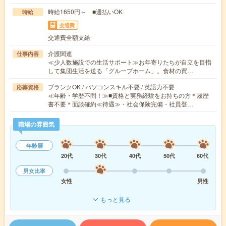
時給1650円～ ■週払いOK
時給
交通費
交通費全額支給
介護関連
仕事内容
≪少人数施設での生活サポート≫お年寄りたちが自立を目指
して集団生活を送る「グループホーム」。食材の買…
ブランクOK / パソコンスキル不要 / 英語力不要
応募資格
≪年齢・学歴不問！≫■資格と実務経験をお持ちの方＊履歴
書不要＊面談確約≪待遇≫・社会保険完備・社員登…
職場の雰囲気
年齢層
20代
30代
40代
50代
60代
男女比率
女性
男性
もっと見る