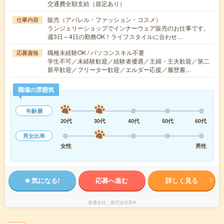
交通費全額支給（規定あり）
販売（アパレル・ファッション・コスメ）
仕事内容
ランジェリーショップでインナーウェア販売のお仕事です。
週3日～4日の勤務OK！ライフスタイルに合わせ…
職種未経験OK / パソコンスキル不要
応募資格
学生不可／未経験歓迎／経験者優遇／主婦・主夫歓迎／第二
新卒歓迎／フリーター歓迎／エルダー応援／履歴書…
職場の雰囲気
年齢層
20代
30代
40代
50代
60代
男女比率
女性
男性
気になる!
応募へ進む
詳しく見る
派遣会社
株式会社iDA