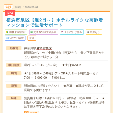
未読
掲載日
2026/08/07
NEW
横浜市泉区【週2日～】ホテルライクな高齢者
マンションで生活サポート
職種未経験OK
交通費別途支給あり
土日祝日が休み
残業なし
WEB登録OK
派遣
神奈川県
横浜市泉区
勤務地
踊場駅から---分／中田(神奈川県)駅から---分／下飯田駅から--
-分／ゆめが丘駅から---分
週2日～5日OK（月～金） ★土日休みOK
曜日頻度
★1日6時間～の時短シフトOK★スタート時間選べます！
時間
7:00～16:009:00～17:0011:…
開始日はご相談ください！ ★急募 ★職場が気に入れば、
期間
長期でも働けます！
無資格未経験：時給1600円～ 経験者：時給1800円～ ★
時給
日払い／週払い制度あり（月払いも選べます）※稼働開始時
は手続き完了次第のお支払いとなります。