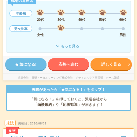
職場の雰囲気
年齢層
20代
30代
40代
50代
60代
男女比率
女性
男性
もっと見る
気になる!
応募へ進む
詳しく見る
派遣会社
日研トータルソーシング株式会社 メディカルケア事業部 ナース派遣
興味があったら「★気になる！」をタップ！
「気になる！」を押しておくと、派遣会社から
「面談確約」
や
「応募歓迎」
が届きます！
未読
掲載日
2026/08/08
NEW