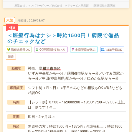
派遣会社
マンパワーグループ株式会社 ケアサービス事業部 （医療福祉介護関連）
未読
掲載日
2026/08/07
NEW
＜医療行為はナシ＞時給1500円！病院で備品
のチェックなど
職種未経験OK
交通費別途支給あり
土日祝日が休み
WEB登録OK
派遣
神奈川県
横浜市泉区
勤務地
いずみ中央駅から---分／緑園都市駅から---分／いずみ野駅か
ら---分／中田(神奈川県)駅から---分／ゆめが丘駅から---分
シフト制（月～日） ※平日のみなどの相談もOK ※週3なども
曜日頻度
相談OK
【シフト例】07:00～16:0009:00～18:0017:00～09:00※ 上記
時間
は一例です！そ…
即日～2ヶ月以上
期間
無資格の方：時給1500円～1875円 / 介護福祉士：時給1800
時給
円～2250円 / 初任者以上：時給1600円～2000円