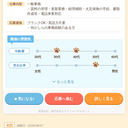
一般事務
仕事内容
・賃料の管理・更新業務・経理補助・火災保険の手続、書類
作成等・電話来客対応
ブランクOK / 英語力不要
応募資格
・何かしらの事務経験のある方
職場の雰囲気
年齢層
20代
30代
40代
50代
60代
男女比率
女性
男性
もっと見る
気になる!
応募へ進む
詳しく見る
派遣会社
株式会社エスケイコンサルタント
未読
掲載日
2026/08/07