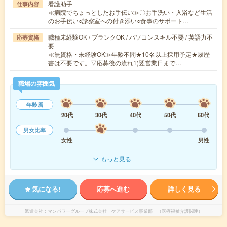
看護助手
仕事内容
≪病院でちょっとしたお手伝い≫〇お手洗い・入浴など生活
のお手伝い○診察室への付き添い○食事のサポート…
職種未経験OK / ブランクOK / パソコンスキル不要 / 英語力不
応募資格
要
≪無資格・未経験OK≫年齢不問★10名以上採用予定★履歴
書は不要です。▽応募後の流れ1)翌営業日まで…
職場の雰囲気
年齢層
20代
30代
40代
50代
60代
男女比率
女性
男性
もっと見る
気になる!
応募へ進む
詳しく見る
派遣会社
マンパワーグループ株式会社 ケアサービス事業部 （医療福祉介護関連）