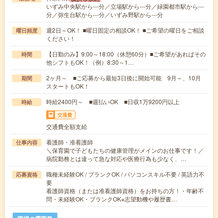
いずみ中央駅から---分／立場駅から---分／緑園都市駅から---
分／弥生台駅から---分／いずみ野駅から---分
週2日～OK！ ■曜日固定の相談OK！ ■ご希望の曜日をご相談
曜日頻度
ください！
【日勤のみ】9:00～18:00（休憩60分）■ご希望があればその
時間
他シフトもOK！（例）8:30～1…
2ヶ月～ ■ご応募から最短3日後に開始可能 9月～、10月
期間
スタートもOK！
時給2400円～ ■週払いOK ■日収1万9200円以上
時給
交通費
交通費全額支給
看護師・准看護師
仕事内容
＼保育園で子どもたちの健康管理がメインのお仕事です！／
病院勤務とは違って急な対応や医療行為も少なく、…
職種未経験OK / ブランクOK / パソコンスキル不要 / 英語力不
応募資格
要
看護師資格（または准看護師資格）をお持ちの方！・年齢不
問・未経験OK・ブランクOK※志望動機や履歴書…