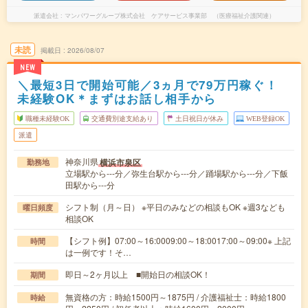
派遣会社
マンパワーグループ株式会社 ケアサービス事業部 （医療福祉介護関連）
未読
掲載日
2026/08/07
NEW
＼最短3日で開始可能／3ヵ月で79万円稼ぐ！
未経験OK＊まずはお話し相手から
職種未経験OK
交通費別途支給あり
土日祝日が休み
WEB登録OK
派遣
神奈川県
横浜市泉区
勤務地
立場駅から---分／弥生台駅から---分／踊場駅から---分／下飯
田駅から---分
シフト制（月～日） ※平日のみなどの相談もOK ※週3なども
曜日頻度
相談OK
【シフト例】07:00～16:0009:00～18:0017:00～09:00※ 上記
時間
は一例です！そ…
即日～2ヶ月以上 ■開始日の相談OK！
期間
無資格の方：時給1500円～1875円 / 介護福祉士：時給1800
時給