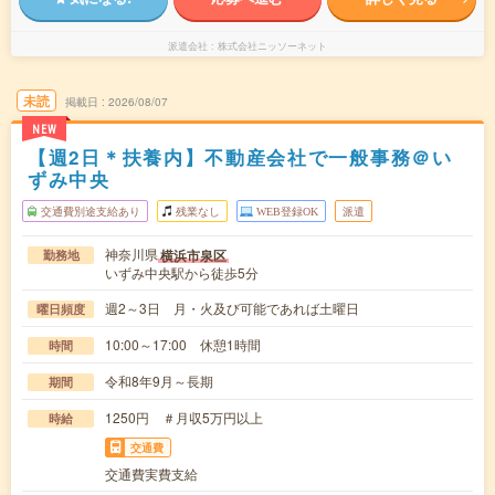
派遣会社
株式会社ニッソーネット
未読
掲載日
2026/08/07
NEW
【週2日＊扶養内】不動産会社で一般事務＠い
ずみ中央
交通費別途支給あり
残業なし
WEB登録OK
派遣
神奈川県
横浜市泉区
勤務地
いずみ中央駅から徒歩5分
週2～3日 月・火及び可能であれば土曜日
曜日頻度
10:00～17:00 休憩1時間
時間
令和8年9月～長期
期間
1250円 ＃月収5万円以上
時給
交通費
交通費実費支給