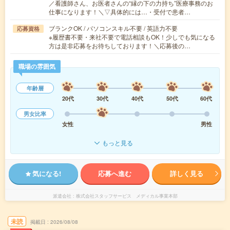
／看護師さん、お医者さんの“縁の下の力持ち”医療事務のお
仕事になります！＼▽具体的には…・受付で患者…
ブランクOK / パソコンスキル不要 / 英語力不要
応募資格
※履歴書不要・来社不要で電話相談もOK！少しでも気になる
方は是非応募をお待ちしております！＼応募後の…
職場の雰囲気
年齢層
20代
30代
40代
50代
60代
男女比率
女性
男性
もっと見る
気になる!
応募へ進む
詳しく見る
派遣会社
株式会社スタッフサービス メディカル事業本部
未読
掲載日
2026/08/08