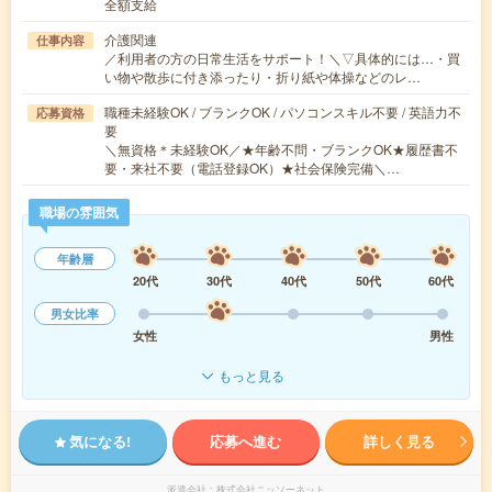
全額支給
介護関連
仕事内容
／利用者の方の日常生活をサポート！＼▽具体的には…・買
い物や散歩に付き添ったり・折り紙や体操などのレ…
職種未経験OK / ブランクOK / パソコンスキル不要 / 英語力不
応募資格
要
＼無資格＊未経験OK／★年齢不問・ブランクOK★履歴書不
要・来社不要（電話登録OK）★社会保険完備＼…
職場の雰囲気
年齢層
20代
30代
40代
50代
60代
男女比率
女性
男性
もっと見る
気になる!
応募へ進む
詳しく見る
派遣会社
株式会社ニッソーネット