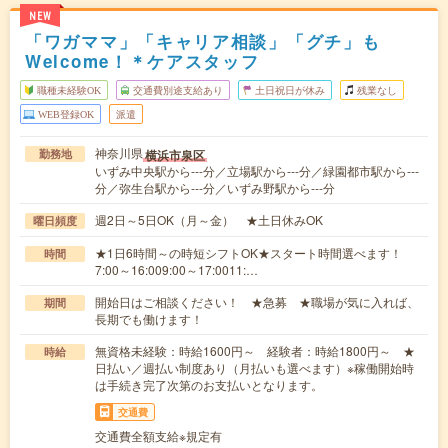
NEW
「ワガママ」「キャリア相談」「グチ」も
Welcome！＊ケアスタッフ
職種未経験OK
交通費別途支給あり
土日祝日が休み
残業なし
WEB登録OK
派遣
神奈川県
横浜市泉区
勤務地
いずみ中央駅から---分／立場駅から---分／緑園都市駅から---
分／弥生台駅から---分／いずみ野駅から---分
週2日～5日OK（月～金） ★土日休みOK
曜日頻度
★1日6時間～の時短シフトOK★スタート時間選べます！
時間
7:00～16:009:00～17:0011:…
開始日はご相談ください！ ★急募 ★職場が気に入れば、
期間
長期でも働けます！
無資格未経験：時給1600円～ 経験者：時給1800円～ ★
時給
日払い／週払い制度あり（月払いも選べます）※稼働開始時
は手続き完了次第のお支払いとなります。
交通費
交通費全額支給※規定有