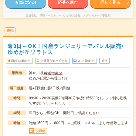
気になる!
応募へ進む
詳しく見る
派遣会社
日研トータルソーシング株式会社 メディカルケア事業部
未読
週3日～OK！国産ランジェリーアパレル販売/
ゆめが丘ソラトス
職種未経験OK
交通費別途支給あり
WEB登録OK
派遣
神奈川県
横浜市泉区
勤務地
ゆめが丘駅から徒歩1分
週4日勤務,週3日以内勤務
曜日頻度
09:30～20:30実働7時間30分/休憩1時間30分シフト制の勤務
時間
です例）9:30～18:30、…
即日からご勤務OK 開始日ご相談ください
期間
時給1500円～1600円 ※ご経験・スキルにより考慮致します
時給
交通費