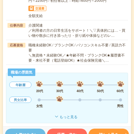
円～2250円 / 初任者以上：時給1600円～2000円
交通費
全額支給
介護関連
仕事内容
／利用者の方の日常生活をサポート！＼▽具体的には…・買
い物や散歩に付き添ったり・折り紙や体操などのレ…
職種未経験OK / ブランクOK / パソコンスキル不要 / 英語力不
応募資格
要
＼無資格＊未経験OK／★年齢不問・ブランクOK★履歴書不
要・来社不要（電話登録OK）★社会保険完備＼…
職場の雰囲気
年齢層
20代
30代
40代
50代
60代
男女比率
女性
男性
もっと見る