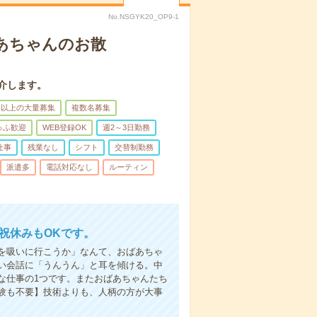
No.NSGYK20_OP9-1
あちゃんのお散
介します。
名以上の大量募集
複数名募集
ゅふ歓迎
WEB登録OK
週2～3日勤務
仕事
残業なし
シフト
交替制勤務
派遣多
電話対応なし
ルーティン
日祝休みもOKです。
を吸いに行こうか」なんて、おばあちゃ
い会話に「うんうん」と耳を傾ける。中
な仕事の1つです。またおばあちゃんたち
験も不要】技術よりも、人柄の方が大事