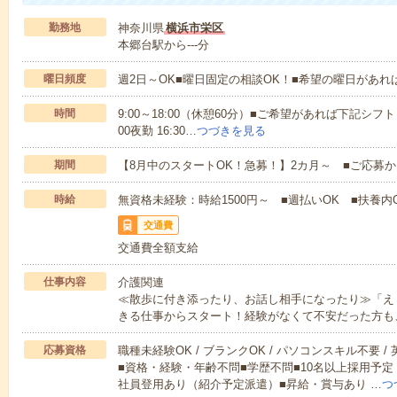
勤務地
神奈川県
横浜市栄区
本郷台駅から---分
曜日頻度
週2日～OK■曜日固定の相談OK！■希望の曜日があ
時間
9:00～18:00（休憩60分）■ご希望があれば下記シフトもOK
00夜勤 16:30…
つづきを見る
期間
【8月中のスタートOK！急募！】2カ月～ ■ご応募
時給
無資格未経験：時給1500円～ ■週払いOK ■扶養内O
交通費
交通費全額支給
仕事内容
介護関連
≪散歩に付き添ったり、お話し相手になったり≫「え
きる仕事からスタート！経験がなくて不安だった方も
応募資格
職種未経験OK / ブランクOK / パソコンスキル不要 /
■資格・経験・年齢不問■学歴不問■10名以上採用予定
社員登用あり（紹介予定派遣）■昇給・賞与あり …
つ