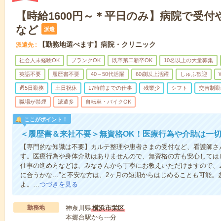
【時給1600円～＊平日のみ】病院で受付
など
派遣
【勤務地選べます】病院・クリニック
派遣先
社会人未経験OK
ブランクOK
既卒第二新卒OK
10名以上の大量募集
英語不要
履歴書不要
40～50代活躍
60歳以上活躍
しゅふ歓迎
週5日勤務
土日祝休
17時前までの仕事
残業少
シフト
交替制勤
職場が禁煙
派遣多
自転車・バイクOK
ここがポイント！
＜履歴書＆来社不要＞無資格OK！医療行為や介助は一切
【専門的な知識は不要】カルテ整理や患者さまの受付など、看護師さ
す。医療行為や身体介助はありませんので、無資格の方も安心しては
仕事の進め方などは、みなさんから丁寧にお教えいただけますので、
に合うかな…”と不安な方は、2ヶ月の短期からはじめることも可能。
よ。…
つづきを見る
勤務地
神奈川県
横浜市栄区
本郷台駅から---分