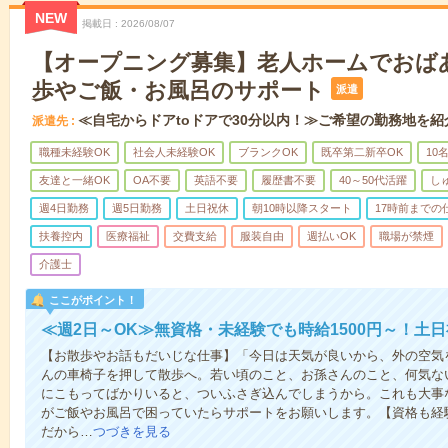
NEW
掲載日
2026/08/07
【オープニング募集】老人ホームでおば
歩やご飯・お風呂のサポート
派遣
≪自宅からドアtoドアで30分以内！≫ご希望の勤務地を紹
派遣先
職種未経験OK
社会人未経験OK
ブランクOK
既卒第二新卒OK
10
友達と一緒OK
OA不要
英語不要
履歴書不要
40～50代活躍
し
週4日勤務
週5日勤務
土日祝休
朝10時以降スタート
17時前までの
扶養控内
医療福祉
交費支給
服装自由
週払いOK
職場が禁煙
介護士
ここがポイント！
≪週2日～OK≫無資格・未経験でも時給1500円～！土
【お散歩やお話もだいじな仕事】「今日は天気が良いから、外の空気
んの車椅子を押して散歩へ。若い頃のこと、お孫さんのこと、何気な
にこもってばかりいると、ついふさぎ込んでしまうから。これも大事
がご飯やお風呂で困っていたらサポートをお願いします。【資格も経
だから…
つづきを見る