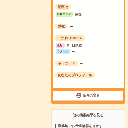
勤務地
栄区
勤務エリア
職種
---
こだわりINDEX
週4日勤務
絶対
---
できれば
キーワード
---
あなたのプロフィール
---
条件の変更
他の検索結果を見る
勤務地でお仕事情報をさがす