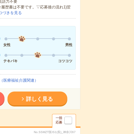
 英語力不要
★履歴書は不要です。▽応募後の流れ1)翌
つづきを見る
女性
男性
テキパキ
コツコツ
（医療福祉介護関連）
詳しく見る
一括
応募
No.SSMZT医IS1(長)_神奈川67