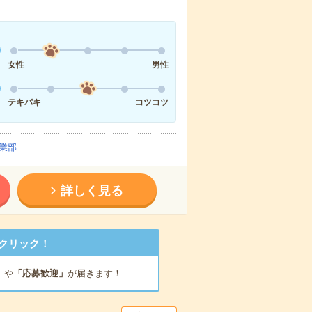
女性
男性
テキパキ
コツコツ
業部
詳しく見る
クリック！
」
や
「応募歓迎」
が届きます！