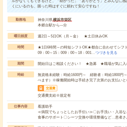
ルがなくてもできるけど、「助かった」「ありがとう」とみんなに感
くにいるのも、困った時はすぐに頼れて安心ですね！
勤務地
神奈川県
横浜市栄区
本郷台駅から---分
曜日頻度
週2日～5日OK（月～金） ★土日休みOK
時間
★1日6時間～の時短シフトOK★都合に合わせてシフト
09：00～15：009：00～18：001…
つづきを見る
期間
開始日はご相談ください！ ★急募 ★職場が気に入
時給
無資格未経験：時給1600円～ 経験者：時給1800
べます）※稼働開始時は手続き完了次第のお支払いと
交通費
交通費支給※規定有
仕事内容
看護助手
≪病院でちょっとしたお手伝い≫〇お手洗い・入浴な
食事のサポート〇シーツ交換や環境整備など…患者さ