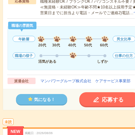
応募資格
職種未経験OK / ブランクOK / パソコンスキル不要 /
≪無資格・未経験OK≫年齢不問★10名以上採用予定
営業日までに担当より電話・メールでご連絡2)電話…
職場の雰囲気
年齢層
男女比率
20代
30代
40代
50代
60代
職場の様子
仕事の仕方
活気がある
しずか
マンパワーグループ株式会社 ケアサービス事業部 
派遣会社
応募する
気になる！
未読
NEW
掲載日
2026/08/06