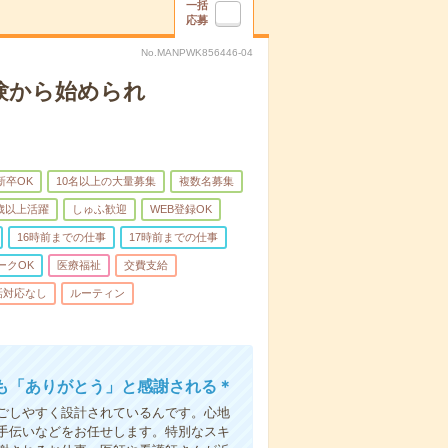
一括
応募
No.MANPWK856446-04
験から始められ
新卒OK
10名以上の大量募集
複数名募集
0歳以上活躍
しゅふ歓迎
WEB登録OK
16時前までの仕事
17時前までの仕事
ークOK
医療福祉
交費支給
話対応なし
ルーティン
も「ありがとう」と感謝される＊
ごしやすく設計されているんです。心地
手伝いなどをお任せします。特別なスキ