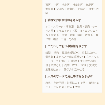
西区
中区
港北区
神奈川区
鶴見区
都筑区
金沢区
青葉区
戸塚区
保土ヶ谷
区
職種でお仕事情報をさがす
オフィスワーク・事務系
営業・販売・サー
ビス系
クリエイティブ系
IT・エンジニア
系
技術系
医療・介護・福祉・教育系
軽
作業・物流・工場・その他
こだわりでお仕事情報をさがす
短期
単発
職種未経験OK
10名以上の大
量募集
友だちと一緒の応募OK
在宅・リモ
ートワーク
週2～3日勤務
土日祝のみ勤
務
残業なし
副業・WワークOK
交通費
別途支給あり
語学力が活かせる
人気のワードでお仕事情報をさがす
急募
年齢不問
財団法人
英語
書類チェ
ック
テレビ局
封入
大学