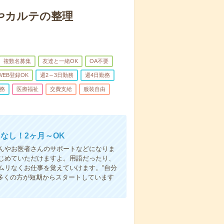
やカルテの整理
複数名募集
友達と一緒OK
OA不要
WEB登録OK
週2～3日勤務
週4日勤務
務
医療福祉
交費支給
服装自由
なし！2ヶ月～OK
んやお医者さんのサポートなどになりま
じめていただけますよ。用語だったり、
ムリなくお仕事を覚えていけます。“自分
多くの方が短期からスタートしています