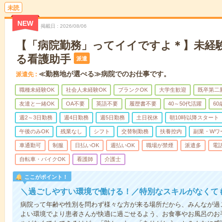
未読
NEW
掲載日
2026/08/06
【「病院勤務」ってイイですよ＊】未経
る看護助手
派遣
≪勤務地が選べる≫病院でのお仕事です。
派遣先
職種未経験OK
社会人未経験OK
ブランクOK
大学生歓迎
既卒第二
友達と一緒OK
OA不要
英語不要
履歴書不要
40～50代活躍
6
週2～3日勤務
週4日勤務
週5日勤務
土日祝休
朝10時以降スタート
午後のみOK
残業なし
シフト
交替制勤務
扶養控内
副業・Wワ
車通勤可
制服
日払いOK
週払いOK
職場が禁煙
派遣多
電
自転車・バイクOK
看護師
介護士
ここがポイント！
＼過ごしやすい環境で働ける！／特別なスキルがなくて
病院って年齢や性別を問わず様々な方が来る場所だから、みんなが過
よい環境でより患者さんが快適に過ごせるよう、お食事やお風呂のお