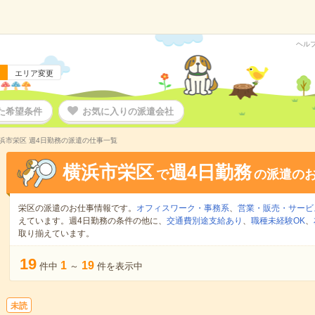
ヘル
エリア変更
た希望条件
お気に入りの派遣会社
浜市栄区 週4日勤務の派遣の仕事一覧
横浜市栄区
週4日勤務
で
の派遣の
栄区の派遣のお仕事情報です。
オフィスワーク・事務系
、
営業・販売・サービ
えています。週4日勤務の条件の他に、
交通費別途支給あり
、
職種未経験OK
、
取り揃えています。
19
1
19
件中
～
件を表示中
未読