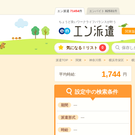
エン派遣
71454
件
エンバイト
82531
件
ちょうど良いワークライフバランスが叶う
関東版
気になる！リスト
0
保存し
派遣TOP
関東
神奈川県
横浜市栄区
横
,
1
7
4
4
平均時給:
円
設定中の検索条件
期間
---
派遣形式
---
時給
---