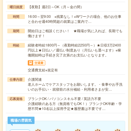
【夜勤】週2日～OK（月～金の間）
曜日頻度
16:00～翌9:00 ※残業なし！※Wワークの場合、他のお仕事
時間
と合わせ週40時間超の就業はご案内で…
開始日はご相談ください！ ★職場が気に入れば、長期でも
期間
働けます！
経験者時給1800円～（夜勤時給2250円～）★日収3万2400
時給
円以上★日払い／週払い制度あり（月払いも選べます）※稼
働開始時は手続き完了次第のお支払いとなります。
交通費
交通費支給※規定有
介護関連
仕事内容
老人ホームでケアスタッフをお願いします。・食事やお手洗
いのお手伝い・就寝前の水分補給・利用者さまが安…
ブランクOK / パソコンスキル不要 / 英語力不要
応募資格
介護経験のある方（無資格でもOK！）ブランクOK年齢・学
歴不問★10名以上採用予定★履歴書は不要です…
職場の雰囲気