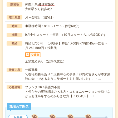
神奈川県
横浜市栄区
勤務地
大船駅から徒歩3分
月～金曜日（週5日）
曜日頻度
◆勤務時間：8:30～17:15（休憩60分）
時間
9月中旬スタート～長期 ※10月スタートもご相談OKです！
期間
時給1,700円 【月収例】時給1,700円×7時間45分×20日＝
時給
月 263,500円＋残業代
交通費
全額支給あり（定期代支給）
一般事務
仕事内容
＼在宅勤務もあり＊庶務中心の事務／部内の皆さんが本来業
務に集中できるようにサポートをお願いします。・…
ブランクOK / 英語力不要
応募資格
・何らかの事務経験のある方・コミュニケーションを取りな
がらお仕事をするのが好きな方【PCスキル】・E…
職場の雰囲気
年齢層