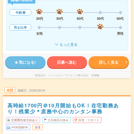
年齢層
20代
30代
40代
50代
60代
男女比率
女性
男性
もっと見る
気になる!
応募へ進む
詳しく見る
派遣会社
パーソルテンプスタッフ株式会社 首都圏
未読
掲載日
2026/08/04
高時給1700円＠10月開始もOK！在宅勤務あ
り！残業少＊庶務中心のカンタン事務
交通費別途支給あり
土日祝日が休み
在宅・リモート
WEB登録OK
派遣