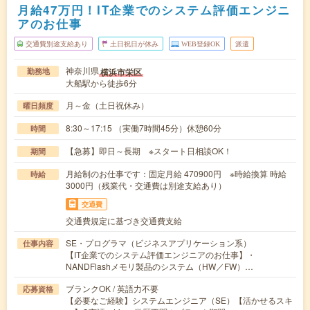
月給47万円！IT企業でのシステム評価エンジニ
アのお仕事
交通費別途支給あり
土日祝日が休み
WEB登録OK
派遣
神奈川県
横浜市栄区
勤務地
大船駅から徒歩6分
月～金（土日祝休み）
曜日頻度
8:30～17:15 （実働7時間45分）休憩60分
時間
【急募】即日～長期 ※スタート日相談OK！
期間
月給制のお仕事です：固定月給 470900円 ※時給換算 時給
時給
3000円（残業代・交通費は別途支給あり）
交通費
交通費規定に基づき交通費支給
SE・プログラマ（ビジネスアプリケーション系）
仕事内容
【IT企業でのシステム評価エンジニアのお仕事】・
NANDFlashメモリ製品のシステム（HW／FW）…
ブランクOK / 英語力不要
応募資格
【必要なご経験】システムエンジニア（SE）【活かせるスキ