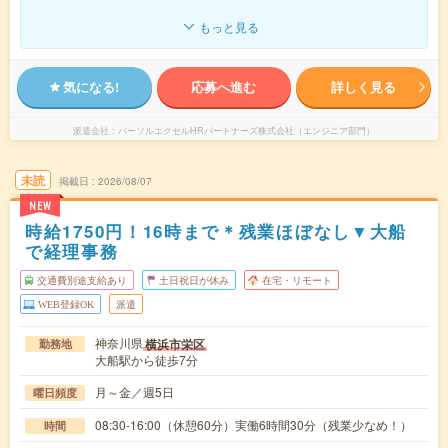
もっと見る
気になる!
応募へ進む
詳しく見る
派遣会社
パーソルエクセルHRパートナーズ株式会社（エンジニア部門）
未読
掲載日
2026/08/07
NEW
時給1750円！16時まで＊残業ほぼなし▼大船
で経理事務
交通費別途支給あり
土日祝日が休み
在宅・リモート
WEB登録OK
派遣
神奈川県
横浜市栄区
勤務地
大船駅から徒歩7分
月～金／週5日
曜日頻度
08:30-16:00（休憩60分）実働6時間30分（残業少なめ！）
時間