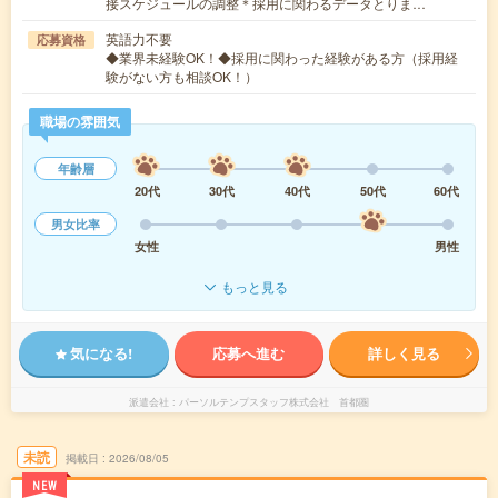
接スケジュールの調整＊採用に関わるデータとりま…
英語力不要
応募資格
◆業界未経験OK！◆採用に関わった経験がある方（採用経
験がない方も相談OK！）
職場の雰囲気
年齢層
20代
30代
40代
50代
60代
男女比率
女性
男性
もっと見る
気になる!
応募へ進む
詳しく見る
派遣会社
パーソルテンプスタッフ株式会社 首都圏
未読
掲載日
2026/08/05
NEW