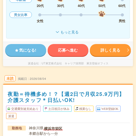
20代
30代
40代
50代
60代
男女比率
女性
男性
もっと見る
気になる!
応募へ進む
詳しく見る
派遣会社
UT東芝株式会社 キャリア採用部 東京登録オフィス
未読
掲載日
2026/08/04
夜勤＝待機多め！？【週2日で月収25.9万円】
介護スタッフ＊日払いOK!
交通費別途支給あり
土日祝日が休み
残業なし
WEB登録OK
派遣
神奈川県
横浜市栄区
勤務地
本郷台駅から---分