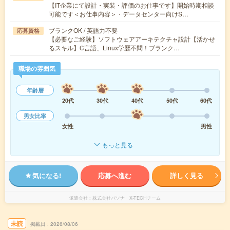
【IT企業にて設計・実装・評価のお仕事です】開始時期相談
可能です＜お仕事内容＞・データセンター向けS…
ブランクOK / 英語力不要
応募資格
【必要なご経験】ソフトウェアアーキテクチャ設計【活かせ
るスキル】C言語、Linux学歴不問！ブランク…
職場の雰囲気
年齢層
20代
30代
40代
50代
60代
男女比率
女性
男性
もっと見る
気になる!
応募へ進む
詳しく見る
派遣会社
株式会社パソナ X-TECHチーム
未読
掲載日
2026/08/06