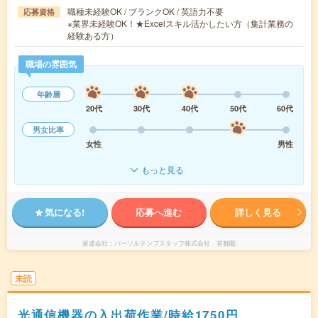
職種未経験OK / ブランクOK / 英語力不要
応募資格
※業界未経験OK！★Excelスキル活かしたい方（集計業務の
経験ある方）
職場の雰囲気
年齢層
20代
30代
40代
50代
60代
男女比率
女性
男性
もっと見る
気になる!
応募へ進む
詳しく見る
派遣会社
パーソルテンプスタッフ株式会社 首都圏
未読
光通信機器の入出荷作業/時給1750円