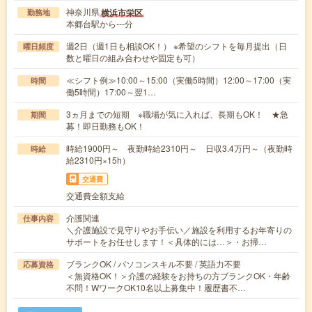
神奈川県
横浜市栄区
勤務地
本郷台駅から---分
週2日（週1日も相談OK！） ※希望のシフトを毎月提出（日
曜日頻度
数と曜日の組み合わせや固定も可）
≪シフト例≫10:00～15:00（実働5時間）12:00～17:00（実
時間
働5時間）17:00～翌1…
3ヵ月までの短期 ※職場が気に入れば、長期もOK！ ★急
期間
募！即日勤務もOK！
時給1900円～ 夜勤時給2310円～ 日収3.4万円～（夜勤時
時給
給2310円×15h）
交通費
交通費全額支給
介護関連
仕事内容
＼介護施設で見守りやお手伝い／施設を利用するお年寄りの
サポートをお任せします！＜具体的には…＞・お掃…
ブランクOK / パソコンスキル不要 / 英語力不要
応募資格
＜無資格OK！＞介護の経験をお持ちの方ブランクOK・年齢
不問！WワークOK10名以上募集中！履歴書不…