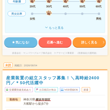
年齢層
20代
30代
40代
50代
60代
男女比率
女性
男性
もっと見る
気になる!
応募へ進む
詳しく見る
派遣会社
マンパワーグループ株式会社 ケアサービス事業部 （医療福祉介護関連）
未読
掲載日
2026/08/04
産業装置の組立スタッフ募集！＼高時給2400
円／＊50代活躍中
交通費別途支給あり
土日祝日が休み
WEB登録OK
派遣
神奈川県
横浜市栄区
勤務地
大船駅から徒歩7分