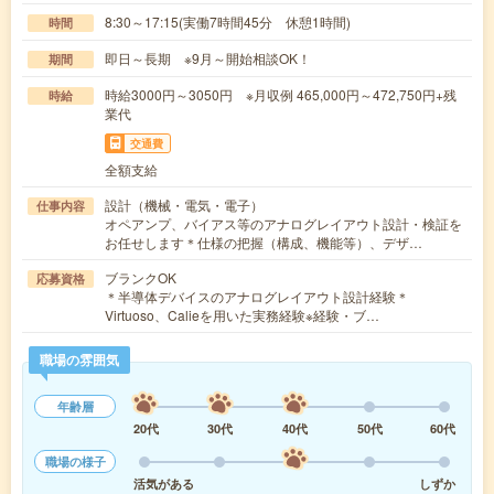
8:30～17:15(実働7時間45分 休憩1時間)
時間
即日～長期 ※9月～開始相談OK！
期間
時給3000円～3050円 ※月収例 465,000円～472,750円+残
時給
業代
交通費
全額支給
設計（機械・電気・電子）
仕事内容
オペアンプ、バイアス等のアナログレイアウト設計・検証を
お任せします＊仕様の把握（構成、機能等）、デザ…
ブランクOK
応募資格
＊半導体デバイスのアナログレイアウト設計経験＊
Virtuoso、Calieを用いた実務経験※経験・ブ…
職場の雰囲気
年齢層
20代
30代
40代
50代
60代
職場の様子
活気がある
しずか