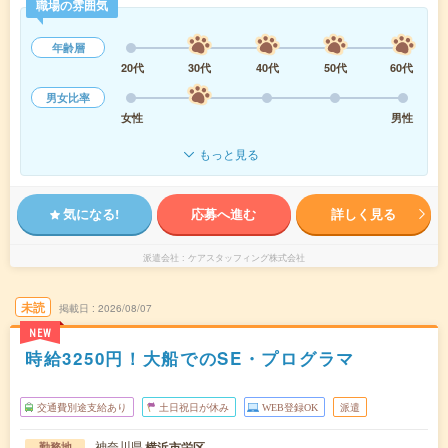
職場の雰囲気
年齢層
20代
30代
40代
50代
60代
男女比率
女性
男性
もっと見る
気になる!
応募へ進む
詳しく見る
派遣会社
ケアスタッフィング株式会社
未読
掲載日
2026/08/07
NEW
時給3250円！大船でのSE・プログラマ
交通費別途支給あり
土日祝日が休み
WEB登録OK
派遣
神奈川県
横浜市栄区
勤務地