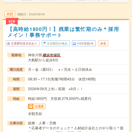
未読
掲載日
2026/08/06
NEW
【高時給1800円！】残業は繁忙期のみ＊採用
メイン！事務サポート
交通費別途支給あり
土日祝日が休み
WEB登録OK
派遣
神奈川県
横浜市栄区
勤務地
大船駅から徒歩6分
月～金（週5日） ※＜完全＞土日祝休み
曜日頻度
08:30～17:15(実働7時間45分 休憩1時間)
時間
2026年09月上旬～長期 ※9月～！
期間
時給1800円 月収例 279,000円+残業代
時給
交通費
全額支給
総務・人事・労務
仕事内容
＊応募者データのチェック＊人材紹介会社とのやり取り＊面