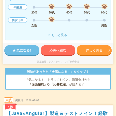
年齢層
20代
30代
40代
50代
60代
男女比率
女性
男性
もっと見る
気になる!
応募へ進む
詳しく見る
派遣会社
ケアスタッフィング株式会社
興味があったら「★気になる！」をタップ！
「気になる！」を押しておくと、派遣会社から
「面談確約」
や
「応募歓迎」
が届きます！
未読
掲載日
2026/08/08
NEW
【Java×Angular】製造＆テストメイン！経験