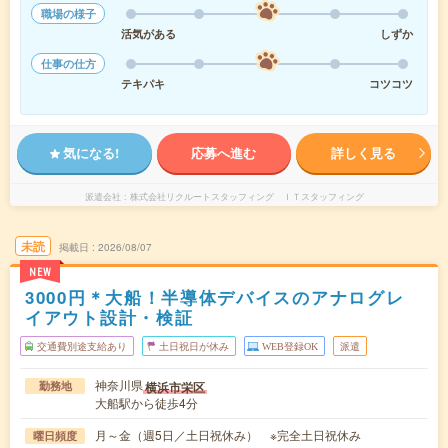
職場の様子
活気がある
しずか
仕事の仕方
テキパキ
コツコツ
気になる!
応募へ進む
詳しく見る
派遣会社
株式会社リクルートスタッフィング ＩＴスタッフィング
未読
掲載日
2026/08/07
NEW
3000円＊大船！半導体デバイスのアナログレ
イアウト設計・検証
交通費別途支給あり
土日祝日が休み
WEB登録OK
派遣
神奈川県
横浜市栄区
勤務地
大船駅から徒歩4分
月～金（週5日／土日祝休み） ※完全土日祝休み
曜日頻度