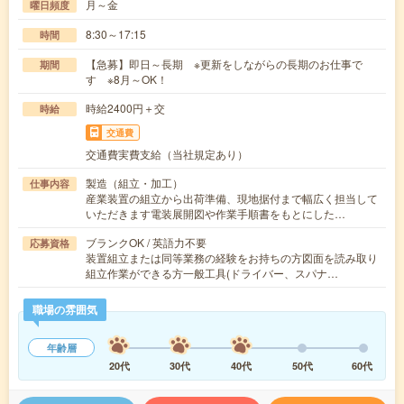
月～金
曜日頻度
8:30～17:15
時間
【急募】即日～長期 ※更新をしながらの長期のお仕事で
期間
す ※8月～OK！
時給2400円＋交
時給
交通費
交通費実費支給（当社規定あり）
製造（組立・加工）
仕事内容
産業装置の組立から出荷準備、現地据付まで幅広く担当して
いただきます電装展開図や作業手順書をもとにした…
ブランクOK / 英語力不要
応募資格
装置組立または同等業務の経験をお持ちの方図面を読み取り
組立作業ができる方一般工具(ドライバー、スパナ…
職場の雰囲気
年齢層
20代
30代
40代
50代
60代