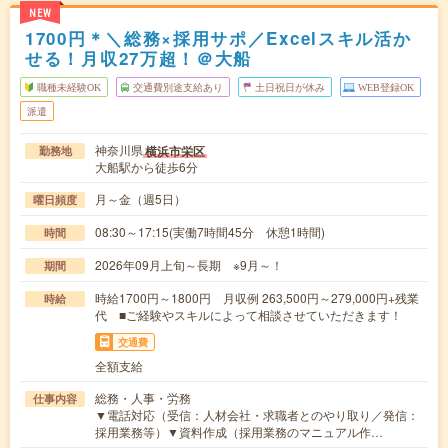
NEW
1700円＊＼総務×採用サポ／Excelスキル活か
せる！月収27万超！＠大船
職種未経験OK
交通費別途支給あり
土日祝日が休み
WEB登録OK
派遣
神奈川県
横浜市栄区
勤務地
大船駅から徒歩6分
月～金（週5日）
曜日頻度
08:30～17:15(実働7時間45分 休憩1時間)
時間
2026年09月上旬～長期 ※9月～！
期間
時給1700円～1800円 月収例 263,500円～279,000円+残業
時給
代 ■ご経験やスキルによって相談させていただきます！
交通費
全額支給
総務・人事・労務
仕事内容
▼電話対応（受信：人材会社・求職者とのやり取り／発信：
採用業務等）▼資料作成（採用業務のマニュアル作…