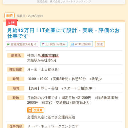
派遣会社
株式会社リクルートスタッフィング
未読
掲載日
2026/08/06
NEW
月給42万円！IT企業にて設計・実装・評価のお
仕事です
交通費別途支給あり
土日祝日が休み
WEB登録OK
派遣
神奈川県
横浜市栄区
勤務地
大船駅から徒歩5分
月～金（土日祝休み）
曜日頻度
10:00～19:00 （実働8時間）休憩60分 ※残業少
時間
【急募】即日～長期 ※スタート日相談OK！
期間
月給制のお仕事です：固定月給 421200円 ※時給換算 時給
時給
2600円（残業代・交通費は別途支給あり）
交通費
交通費規定に基づき交通費支給
サーバ・ネットワークエンジニア
仕事内容