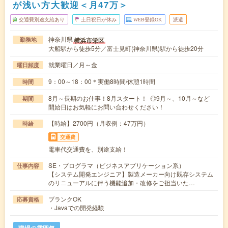
が浅い方大歓迎＜月47万＞
交通費別途支給あり
土日祝日が休み
WEB登録OK
派遣
神奈川県
横浜市栄区
勤務地
大船駅から徒歩5分／富士見町(神奈川県)駅から徒歩20分
就業曜日／月～金
曜日頻度
9：00～18：00＊実働8時間/休憩1時間
時間
8月～長期のお仕事！8月スタート！ ◎9月～、10月～など
期間
開始日はお気軽にお問い合わせください！
【時給】2700円（月収例：47万円）
時給
交通費
電車代交通費を、別途支給！
SE・プログラマ（ビジネスアプリケーション系）
仕事内容
【システム開発エンジニア】製造メーカー向け既存システム
のリニューアルに伴う機能追加・改修をご担当いた…
ブランクOK
応募資格
・Javaでの開発経験
職場の雰囲気