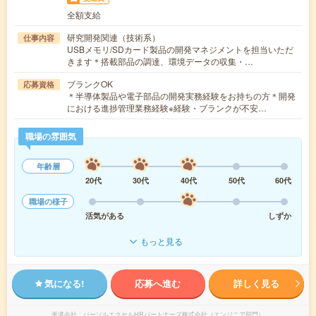
全額支給
研究開発関連（技術系）
仕事内容
USBメモリ/SDカード製品の開発マネジメントを担当いただ
きます＊搭載部品の調達、環境データの収集・…
ブランクOK
応募資格
＊半導体製品や電子部品の開発実務経験をお持ちの方＊開発
における進捗管理業務経験※経験・ブランクが不安…
職場の雰囲気
年齢層
20代
30代
40代
50代
60代
職場の様子
活気がある
しずか
もっと見る
気になる!
応募へ進む
詳しく見る
派遣会社
パーソルエクセルHRパートナーズ株式会社（エンジニア部門）