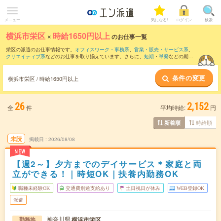
メニュー
気になる!
ログイン
検索
横浜市栄区
×
時給1650円以上
のお仕事一覧
栄区の派遣のお仕事情報です。
オフィスワーク・事務系
、
営業・販売・サービス系
、
クリエイティブ系
などのお仕事を取り揃えています。さらに、
短期
・
単発
などの期間
や、
職種未経験OK
などのこだわり条件で絞り込んでいただけます。
条件の変更
横浜市栄区 / 時給1650円以上
26
2,152
全
件
平均時給:
円
時給順
新着順
未読
掲載日
2026/08/08
NEW
【週2～】夕方までのデイサービス＊家庭と両
立ができる！｜時短OK｜扶養内勤務OK
職種未経験OK
交通費別途支給あり
土日祝日が休み
WEB登録OK
派遣
神奈川県
横浜市栄区
勤務地