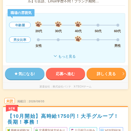
ル】C言語、Linux学歴不問！ブランク期間…
職場の雰囲気
年齢層
20代
30代
40代
50代
60代
男女比率
女性
男性
もっと見る
気になる!
応募へ進む
詳しく見る
派遣会社
株式会社パソナ X-TECHチーム
未読
掲載日
2026/08/05
NEW
【10月開始】高時給1750円！大手グループ！
長期！事務！
職種未経験OK
交通費別途支給あり
土日祝日が休み
WEB登録OK