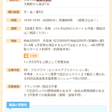
大船駅から徒歩7分
月～金／週5日
曜日頻度
10:00-19:00（休憩60分）実働8時間 （残業少なめ！）
時間
【急募】即日～長期 ※1か月以内のスタートも可能！開始日
期間
はご相談ください
時給3250円 月収例 52万0000円 時給3250円×実働8h×週5
時給
日×4週 ※月収例を保証するものではありません。※給与即受
取りサービス利用可（利用条件有）
交通費
1ヶ月3万円を上限として実費支給
SE・プログラマ（ビジネスアプリケーション系）
仕事内容
半導体・ストレージ業界で設計からテストまで幅広く携われ
るSSD品質改善支援業務コンシューマ向けSSD…
ブランクOK / 英語力不要
応募資格
・C言語/C++での開発経験がある方・組込み開発経験がある
方【IT業界での就業経験（期間・資格不問）…
職場の雰囲気