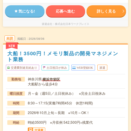
気になる!
応募へ進む
詳しく見る
派遣会社
株式会社日本ワークプレイス
未読
掲載日
2026/08/06
NEW
大船！3500円！メモリ製品の開発マネジメン
ト業務
交通費別途支給あり
土日祝日が休み
WEB登録OK
派遣
神奈川県
横浜市栄区
勤務地
大船駅から徒歩4分
月～金（週5日／土日祝休み） ※完全土日祝休み
曜日頻度
8:30～17:15(実働7時間45分 休憩1時間)
時間
2026年10月上旬～長期 ※10月～OK！
期間
時給3500円 ※月収例 542,500円+残業代
時給
交通費