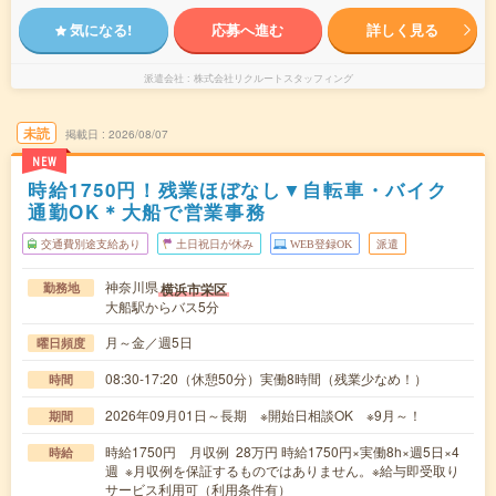
気になる!
応募へ進む
詳しく見る
派遣会社
株式会社リクルートスタッフィング
未読
掲載日
2026/08/07
NEW
時給1750円！残業ほぼなし▼自転車・バイク
通勤OK＊大船で営業事務
交通費別途支給あり
土日祝日が休み
WEB登録OK
派遣
神奈川県
横浜市栄区
勤務地
大船駅からバス5分
月～金／週5日
曜日頻度
08:30-17:20（休憩50分）実働8時間（残業少なめ！）
時間
2026年09月01日～長期 ※開始日相談OK ※9月～！
期間
時給1750円 月収例 28万円 時給1750円×実働8h×週5日×4
時給
週 ※月収例を保証するものではありません。※給与即受取り
サービス利用可（利用条件有）