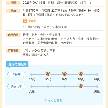
2026年09月16日～長期 ※開始日相談OK ※9月～！
期間
時給1750円 月収例 22万円 時給1750円×実働6h30m×週5
時給
日×4週 ※月収例を保証するものではありません。
交通費
1ヶ月3万円を上限として実費支給
経理・財務・会計・英文経理
仕事内容
メーカーでの事務のお仕事・データ入力・発注・検収業務・
伝票起票・固定資産の振替・庶務業務
ブランクOK / 英語力不要
応募資格
事務の経験がある方
職場の雰囲気
年齢層
20代
30代
40代
50代
60代
男女比率
女性
男性
もっと見る