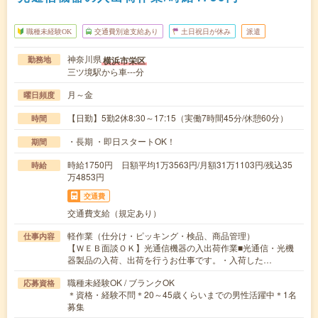
職種未経験OK
交通費別途支給あり
土日祝日が休み
派遣
神奈川県
横浜市栄区
勤務地
三ツ境駅から車---分
月～金
曜日頻度
【日勤】5勤2休8:30～17:15（実働7時間45分/休憩60分）
時間
・長期 ・即日スタートOK！
期間
時給1750円 日額平均1万3563円/月額31万1103円/残込35
時給
万4853円
交通費
交通費支給（規定あり）
軽作業（仕分け・ピッキング・検品、商品管理）
仕事内容
【ＷＥＢ面談ＯＫ】光通信機器の入出荷作業■光通信・光機
器製品の入荷、出荷を行うお仕事です。・入荷した…
職種未経験OK / ブランクOK
応募資格
＊資格・経験不問＊20～45歳くらいまでの男性活躍中＊1名
募集