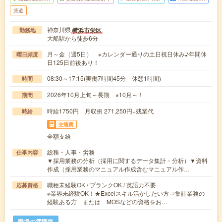
派遣
神奈川県
横浜市栄区
勤務地
大船駅から徒歩6分
月～金（週5日） ※カレンダー通りの土日祝日休み♪年間休
曜日頻度
日125日前後あり！
08:30～17:15(実働7時間45分 休憩1時間)
時間
2026年10月上旬～長期 ※10月～！
期間
時給1750円 月収例 271,250円+残業代
時給
交通費
全額支給
総務・人事・労務
仕事内容
▼採用業務の分析（採用に関するデータ集計・分析）▼資料
作成（採用業務のマニュアル作成含むマニュアル作…
職種未経験OK / ブランクOK / 英語力不要
応募資格
※業界未経験OK！★Excelスキル活かしたい方⇒集計業務の
経験ある方 または MOSなどの資格をお…
職場の雰囲気