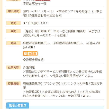
本郷台駅から---分
週2日～OK！（月～日） ※希望のシフトを毎月提出（日数と
曜日頻度
曜日の組み合わせや固定も可）
★1日5時間～OK！
時間
【急募】即日勤務OK！中旬～など開始日相談可 ★まずは
期間
お試し2カ月～のスタートも歓迎！
経験者時給1900円～ 未経験者時給1800円～ ※日払い/週
時給
払いOK！
交通費
交通費全額支給
介護関連
仕事内容
／日勤だけのデイサービスで利用者さんの身の回りのお手伝
いをお任せします！＼何気ない日常生活がメインな…
職種未経験OK / ブランクOK / パソコンスキル不要 / 英語力不
応募資格
要
＜無資格OK！＞介護の経験をお持ちの方！もちろん未経験
の方も大歓迎です！ブランクOK・年齢不問！Wワ…
職場の雰囲気