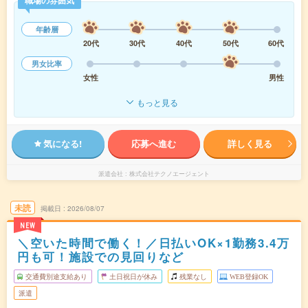
年齢層
20代
30代
40代
50代
60代
男女比率
女性
男性
もっと見る
気になる!
応募へ進む
詳しく見る
派遣会社
株式会社テクノエージェント
未読
掲載日
2026/08/07
NEW
＼空いた時間で働く！／日払いOK×1勤務3.4万
円も可！施設での見回りなど
交通費別途支給あり
土日祝日が休み
残業なし
WEB登録OK
派遣