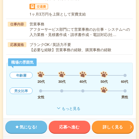
交通費
1ヶ月3万円を上限として実費支給
営業事務
仕事内容
アフターサービス部門にて営業事務のお仕事・システムへの
入力業務・見積書作成・請求書作成・電話対応(社…
ブランクOK / 英語力不要
応募資格
【必要な経験】営業事務の経験、購買事務の経験
職場の雰囲気
年齢層
20代
30代
40代
50代
60代
男女比率
女性
男性
もっと見る
気になる!
応募へ進む
詳しく見る