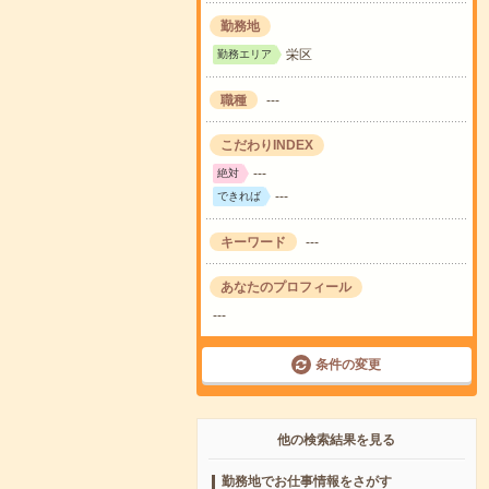
勤務地
栄区
勤務エリア
職種
---
こだわりINDEX
---
絶対
---
できれば
キーワード
---
あなたのプロフィール
---
条件の変更
他の検索結果を見る
勤務地でお仕事情報をさがす