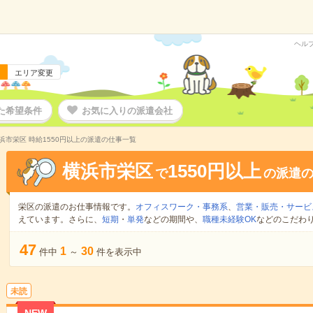
ヘル
エリア変更
た希望条件
お気に入りの派遣会社
浜市栄区 時給1550円以上の派遣の仕事一覧
横浜市栄区
1550円以上
で
の派遣
栄区の派遣のお仕事情報です。
オフィスワーク・事務系
、
営業・販売・サービ
えています。さらに、
短期
・
単発
などの期間や、
職種未経験OK
などのこだわ
47
1
30
件中
～
件を表示中
未読