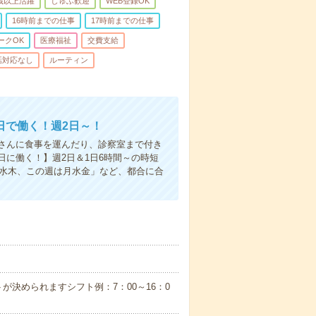
0歳以上活躍
しゅふ歓迎
WEB登録OK
16時前までの仕事
17時前までの仕事
ークOK
医療福祉
交費支給
話対応なし
ルーティン
日で働く！週2日～！
さんに食事を運んだり、診察室まで付き
に働く！】週2日＆1日6時間～の時短
は水木、この週は月水金」など、都合に合
が決められますシフト例：7：00～16：0