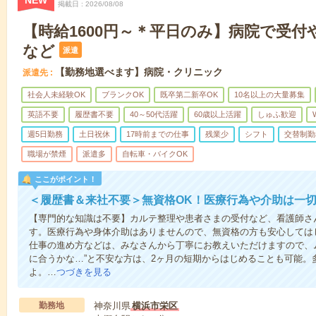
NEW
掲載日
2026/08/08
【時給1600円～＊平日のみ】病院で受付
など
派遣
【勤務地選べます】病院・クリニック
派遣先
社会人未経験OK
ブランクOK
既卒第二新卒OK
10名以上の大量募集
英語不要
履歴書不要
40～50代活躍
60歳以上活躍
しゅふ歓迎
週5日勤務
土日祝休
17時前までの仕事
残業少
シフト
交替制勤
職場が禁煙
派遣多
自転車・バイクOK
ここがポイント！
＜履歴書＆来社不要＞無資格OK！医療行為や介助は一切
【専門的な知識は不要】カルテ整理や患者さまの受付など、看護師さ
す。医療行為や身体介助はありませんので、無資格の方も安心しては
仕事の進め方などは、みなさんから丁寧にお教えいただけますので、
に合うかな…”と不安な方は、2ヶ月の短期からはじめることも可能。
よ。…
つづきを見る
勤務地
神奈川県
横浜市栄区