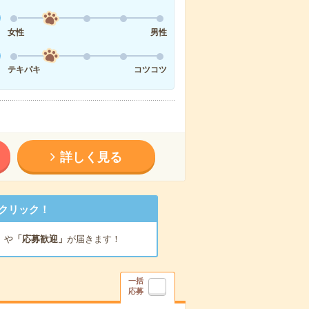
女性
男性
テキパキ
コツコツ
詳しく見る
クリック！
」
や
「応募歓迎」
が届きます！
一括
応募