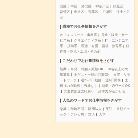
西区
中区
港北区
神奈川区
鶴見区
都筑区
金沢区
青葉区
戸塚区
保土ヶ谷
区
職種でお仕事情報をさがす
オフィスワーク・事務系
営業・販売・サー
ビス系
クリエイティブ系
IT・エンジニア
系
技術系
医療・介護・福祉・教育系
軽
作業・物流・工場・その他
こだわりでお仕事情報をさがす
短期
単発
職種未経験OK
10名以上の大
量募集
友だちと一緒の応募OK
在宅・リモ
ートワーク
週2～3日勤務
週4日勤務
土
日祝のみ勤務
残業なし
副業・WワークOK
交通費別途支給あり
語学力が活かせる
人気のワードでお仕事情報をさがす
急募
年齢不問
財団法人
英語
書類チェ
ック
テレビ局
封入
大学