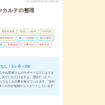
No.SSMZT医IS1(長)_神奈川67
やカルテの整理
複数名募集
友達と一緒OK
OA不要
WEB登録OK
週2～3日勤務
週4日勤務
務
医療福祉
交費支給
服装自由
なし！2ヶ月～OK
んやお医者さんのサポートなどになりま
じめていただけますよ。用語だったり、
ムリなくお仕事を覚えていけます。“自分
多くの方が短期からスタートしています