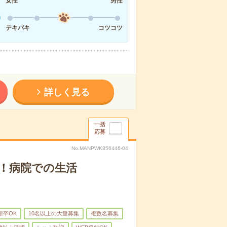
女性
男性
テキパキ
コツコツ
詳しく見る
一括
応募
No.MANPWK856446-04
！病院での生活
新卒OK
10名以上の大量募集
複数名募集