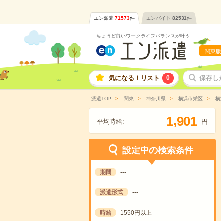
エン派遣
71573
件
エンバイト
82531
件
ちょうど良いワークライフバランスが叶う
関東版
気になる！リスト
0
保存し
派遣TOP
関東
神奈川県
横浜市栄区
横
,
1
9
0
1
平均時給:
円
設定中の検索条件
期間
---
派遣形式
---
時給
1550円以上