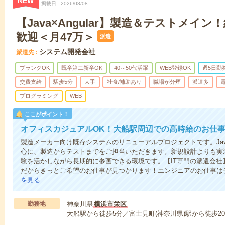
NEW
掲載日
2026/08/08
【Java×Angular】製造＆テストメイ
歓迎＜月47万＞
派遣
システム開発会社
派遣先
ブランクOK
既卒第二新卒OK
40～50代活躍
WEB登録OK
週5日勤
交費支給
駅歩5分
大手
社食/補助あり
職場が分煙
派遣多
プログラミング
WEB
ここがポイント！
オフィスカジュアルOK！大船駅周辺での高時給のお仕
製造メーカー向け既存システムのリニューアルプロジェクトです。Java
心に、製造からテストまでをご担当いただきます。新規設計よりも実
験を活かしながら長期的に参画できる環境です。【IT専門の派遣会社
だからきっとご希望のお仕事が見つかります！エンジニアのお仕事は
を見る
勤務地
神奈川県
横浜市栄区
大船駅から徒歩5分／富士見町(神奈川県)駅から徒歩2