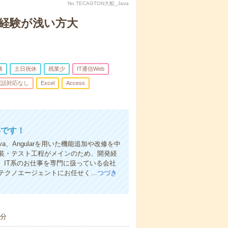
No.TECAGTON大船_Java
ン！経験が浅い方大
務
土日祝休
残業少
IT通信Web
電話対応なし
Excel
Access
事です！
、Angularを用いた機能追加や改修を中
装・テスト工程がメインのため、開発経
】IT系のお仕事を専門に扱っている会社
テクノエージェントにお任せく…
つづき
0分