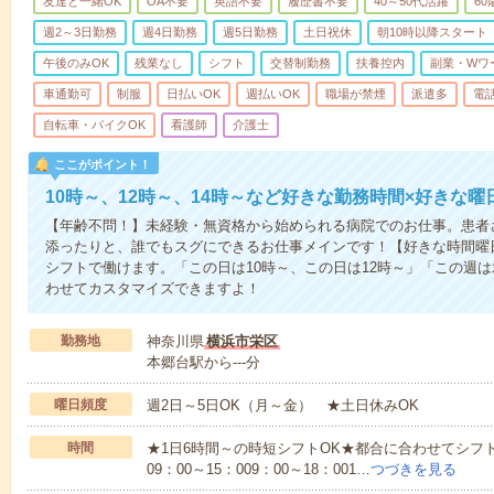
友達と一緒OK
OA不要
英語不要
履歴書不要
40～50代活躍
6
週2～3日勤務
週4日勤務
週5日勤務
土日祝休
朝10時以降スタート
午後のみOK
残業なし
シフト
交替制勤務
扶養控内
副業・Wワ
車通勤可
制服
日払いOK
週払いOK
職場が禁煙
派遣多
電
自転車・バイクOK
看護師
介護士
ここがポイント！
10時～、12時～、14時～など好きな勤務時間×好きな曜
【年齢不問！】未経験・無資格から始められる病院でのお仕事。患者
添ったりと、誰でもスグにできるお仕事メインです！【好きな時間曜日
シフトで働けます。「この日は10時～、この日は12時～」「この週
わせてカスタマイズできますよ！
勤務地
神奈川県
横浜市栄区
本郷台駅から---分
曜日頻度
週2日～5日OK（月～金） ★土日休みOK
時間
★1日6時間～の時短シフトOK★都合に合わせてシフト
09：00～15：009：00～18：001…
つづきを見る