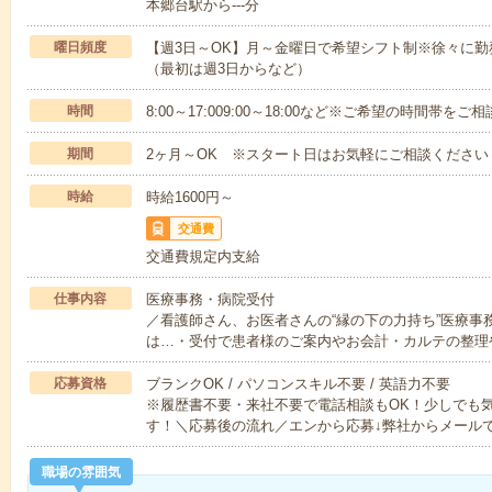
本郷台駅から---分
曜日頻度
【週3日～OK】月～金曜日で希望シフト制※徐々に
（最初は週3日からなど）
時間
8:00～17:009:00～18:00など※ご希望の時間帯を
期間
2ヶ月～OK ※スタート日はお気軽にご相談ください
時給
時給1600円～
交通費
交通費規定内支給
仕事内容
医療事務・病院受付
／看護師さん、お医者さんの“縁の下の力持ち”医療事
は…・受付で患者様のご案内やお会計・カルテの整理
応募資格
ブランクOK / パソコンスキル不要 / 英語力不要
※履歴書不要・来社不要で電話相談もOK！少しでも
す！＼応募後の流れ／エンから応募↓弊社からメール
職場の雰囲気