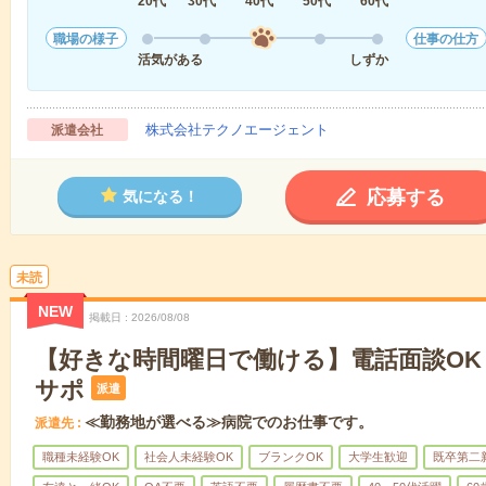
20代
30代
40代
50代
60代
職場の様子
仕事の仕方
活気がある
しずか
株式会社テクノエージェント
派遣会社
応募する
気になる！
未読
NEW
掲載日
2026/08/08
【好きな時間曜日で働ける】電話面談OK
サポ
派遣
≪勤務地が選べる≫病院でのお仕事です。
派遣先
職種未経験OK
社会人未経験OK
ブランクOK
大学生歓迎
既卒第二