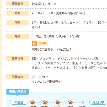
曜日頻度
就業曜日／月～金
時間
9：00～18：00＊実働8時間/休憩1時間
期間
8月～長期のお仕事！8月スタート！ ◎9月～、10
さい！
時給
【時給】2700円（月収例：47万円）
交通費
電車代交通費を、別途支給！
仕事内容
SE・プログラマ（ビジネスアプリケーション系）
【システム開発エンジニア】製造メーカー向け既存シ
改修をご担当いただきます。【主な業務内容】・Jav
応募資格
ブランクOK
・Javaでの開発経験
職場の雰囲気
年齢層
男女比率