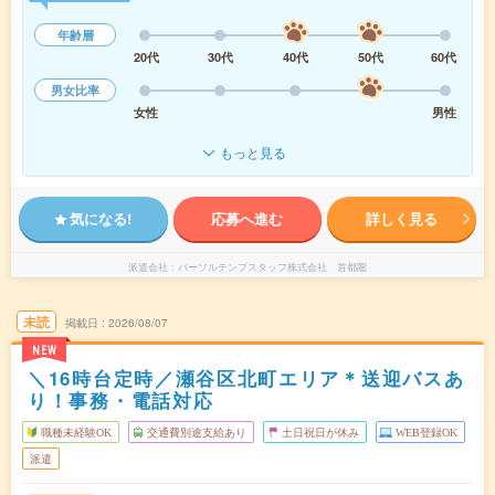
年齢層
20代
30代
40代
50代
60代
男女比率
女性
男性
もっと見る
気になる!
応募へ進む
詳しく見る
派遣会社
パーソルテンプスタッフ株式会社 首都圏
未読
掲載日
2026/08/07
NEW
＼16時台定時／瀬谷区北町エリア＊送迎バスあ
り！事務・電話対応
職種未経験OK
交通費別途支給あり
土日祝日が休み
WEB登録OK
派遣