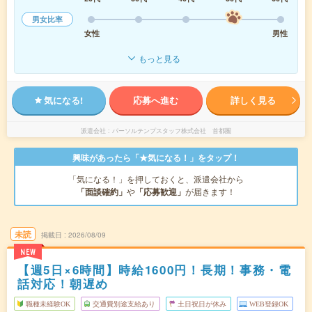
男女比率
女性
男性
もっと見る
気になる!
応募へ進む
詳しく見る
派遣会社
パーソルテンプスタッフ株式会社 首都圏
興味があったら「★気になる！」をタップ！
「気になる！」を押しておくと、派遣会社から
「面談確約」
や
「応募歓迎」
が届きます！
未読
掲載日
2026/08/09
NEW
【週5日×6時間】時給1600円！長期！事務・電
話対応！朝遅め
職種未経験OK
交通費別途支給あり
土日祝日が休み
WEB登録OK