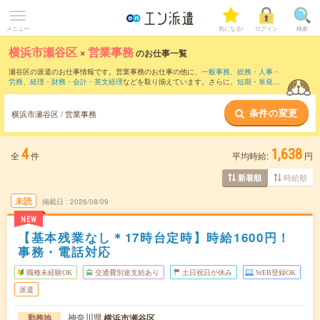
メニュー
気になる!
ログイン
検索
横浜市瀬谷区
×
営業事務
のお仕事一覧
瀬谷区の派遣のお仕事情報です。営業事務のお仕事の他に、
一般事務
、
総務・人事・
労務
、
経理・財務・会計・英文経理
などを取り揃えています。さらに、
短期
・
単発
な
どの期間や、
職種未経験OK
などのこだわり条件で絞り込んでいただけます。職種辞
典：
営業事務のお仕事とは？とは？
条件の変更
横浜市瀬谷区 / 営業事務
4
1,638
全
件
平均時給:
円
時給順
新着順
未読
掲載日
2026/08/09
NEW
【基本残業なし＊17時台定時】時給1600円！
事務・電話対応
職種未経験OK
交通費別途支給あり
土日祝日が休み
WEB登録OK
派遣
神奈川県
横浜市瀬谷区
勤務地