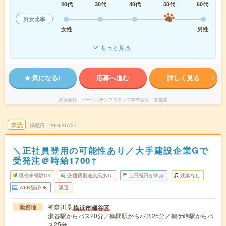
20代
30代
40代
50代
60代
男女比率
女性
男性
もっと見る
気になる!
応募へ進む
詳しく見る
派遣会社
パーソルテンプスタッフ株式会社 首都圏
未読
掲載日
2026/07/27
＼正社員登用の可能性あり／大手建設企業Gで
受発注＠時給1700↑
職種未経験OK
交通費別途支給あり
土日祝日が休み
残業なし
WEB登録OK
派遣
神奈川県
横浜市瀬谷区
勤務地
瀬谷駅からバス20分／鶴間駅からバス25分／鶴ケ峰駅からバ
ス25分