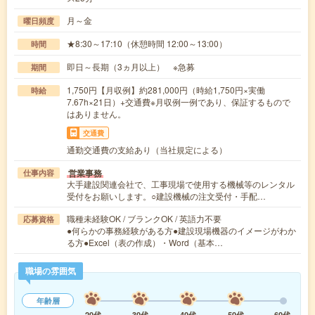
月～金
曜日頻度
★8:30～17:10（休憩時間 12:00～13:00）
時間
即日～長期（3ヵ月以上） ※急募
期間
1,750円【月収例】約281,000円（時給1,750円×実働
時給
7.67h×21日）+交通費※月収例一例であり、保証するもので
はありません。
交通費
通勤交通費の支給あり（当社規定による）
営業事務
仕事内容
大手建設関連会社で、工事現場で使用する機械等のレンタル
受付をお願いします。○建設機械の注文受付・手配…
職種未経験OK / ブランクOK / 英語力不要
応募資格
●何らかの事務経験がある方●建設現場機器のイメージがわか
る方●Excel（表の作成）・Word（基本…
職場の雰囲気
年齢層
20代
30代
40代
50代
60代