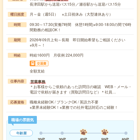
長津田駅から送迎バス15分／瀬谷駅から送迎バス15分
月～金（週5日） ※土日祝休み（大型連休あり）
曜日頻度
09:30～17:30(実働7時間 休憩1時間)※9:00-18:00の間で6時
時間
間勤務の相談OK！
2026年09月上旬～長期 即日開始希望もご相談ください
期間
※9月～！
時給1600円 月収例 224,000円
時給
交通費
全額支給
営業事務
仕事内容
＊お客様からご依頼のあった訪問日の確認 WEB・メール・
電話で依頼が届きます（買取訪問日など）＊社員…
職種未経験OK / ブランクOK / 英語力不要
応募資格
※業界未経験OK！※業務での社外電話対応のご経験！
職場の雰囲気
年齢層
20代
30代
40代
50代
60代