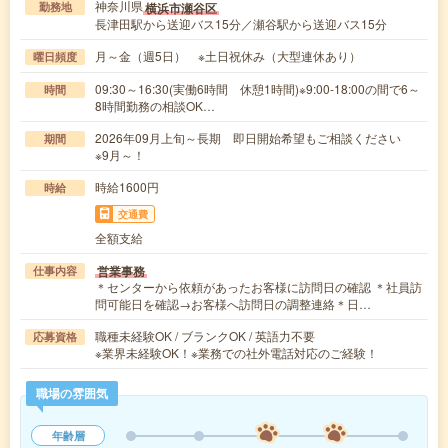
神奈川県
横浜市瀬谷区
勤務地
長津田駅から送迎バス15分／瀬谷駅から送迎バス15分
月～金（週5日） ※土日祝休み（大型連休あり）
曜日頻度
09:30～16:30(実働6時間 休憩1時間)※9:00-18:00の間で6～
時間
8時間勤務の相談OK…
2026年09月上旬～長期 即日開始希望もご相談ください
期間
※9月～！
時給1600円
時給
交通費
全額支給
営業事務
仕事内容
＊センターから依頼があったお客様に訪問日の確認 ＊社員訪
問可能日を確認→お客様へ訪問日の調整連絡＊日…
職種未経験OK / ブランクOK / 英語力不要
応募資格
※業界未経験OK！※業務での社外電話対応のご経験！
職場の雰囲気
年齢層