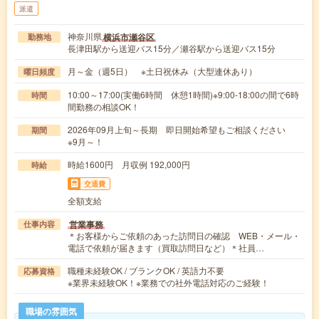
派遣
神奈川県
横浜市瀬谷区
勤務地
長津田駅から送迎バス15分／瀬谷駅から送迎バス15分
月～金（週5日） ※土日祝休み（大型連休あり）
曜日頻度
10:00～17:00(実働6時間 休憩1時間)※9:00-18:00の間で6時
時間
間勤務の相談OK！
2026年09月上旬～長期 即日開始希望もご相談ください
期間
※9月～！
時給1600円 月収例 192,000円
時給
交通費
全額支給
営業事務
仕事内容
＊お客様からご依頼のあった訪問日の確認 WEB・メール・
電話で依頼が届きます（買取訪問日など）＊社員…
職種未経験OK / ブランクOK / 英語力不要
応募資格
※業界未経験OK！※業務での社外電話対応のご経験！
職場の雰囲気