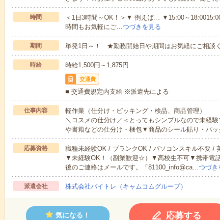
時間
＜1日3時間～OK！＞▼ 例えば… ▼15:00～18:0015:00
時間もお気軽にご…
つづきを見る
期間
単発1日～！ ★勤務開始日や期間はお気軽にご相談く
時給
時給1,500円～1,875円
交通費
■ 交通費規定内支給 ※派遣先による
仕事内容
軽作業（仕分け・ピッキング・検品、商品管理）
＼コスメの仕分け／＜とってもシンプルなので未経験
や書籍などの仕分け・梱包▼商品のシール貼り・パッ
応募資格
職種未経験OK / ブランクOK / パソコンスキル不要 /
▼未経験OK！（副業歓迎☆）▼高校生不可▼携帯電
後のご連絡はメールです。「81100_info@ca…
つづき
派遣会社
株式会社バイトレ（キャムコムグループ）
応募する
気になる！