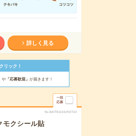
テキパキ
コツコツ
詳しく見る
クリック！
」
や
「応募歓迎」
が届きます！
一括
応募
No.BAIT8110425GT43
クモクシール貼