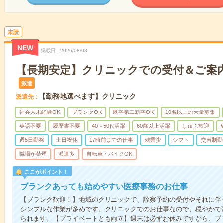
未読
NEW
掲載日
2026/08/08
【長期安定】クリニックでの受付＆ご案
派遣
【勤務地選べます】クリニック
派遣先
社会人未経験OK
ブランクOK
既卒第二新卒OK
10名以上の大量募集
英語不要
履歴書不要
40～50代活躍
60歳以上活躍
しゅふ歓迎
週5日勤務
土日祝休
17時前までの仕事
残業少
シフト
交替制勤
職場が禁煙
派遣多
自転車・バイクOK
ここがポイント！
ブランクあっても始めやすい医療事務のお仕事
【ブランク歓迎！】地域のクリニックで、診察予約の受付やそれに伴
シンプルな作業が多めです。クリニックでのお仕事なので、穏やかで
られます。【プライベートとも両立】週末は必ずお休みですから、プ