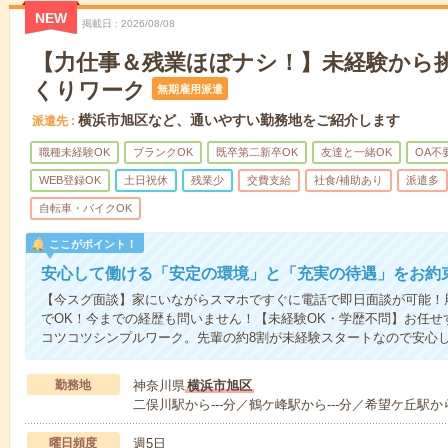
NEW
掲載日
2026/08/08
【力仕事＆残業ほぼナシ！】未経験から
くりワーク
無期雇用派遣
横浜市旭区など、通いやすい勤務地をご紹介します
派遣先
職種未経験OK
ブランクOK
既卒第二新卒OK
友達と一緒OK
OA不
WEB登録OK
土日祝休
残業少
交費支給
社食/補助あり
派遣多
自転車・バイクOK
ここがポイント！
安心して働ける「安定の環境」と「充実の待遇」をお約
【今スグ面談】家にいながらスマホですぐに電話で即日面談が可能！
でOK！今までの経歴も問いません！【未経験OK・学歴不問】お任せ
コツコツシンプルワーク。先輩の約8割が未経験スタートなので安心
勤務地
神奈川県
横浜市旭区
二俣川駅から---分／鶴ケ峰駅から---分／希望ケ丘駅から
曜日頻度
週5日