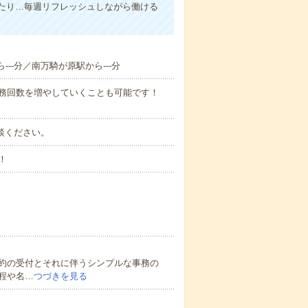
たり…毎週リフレッシュしながら働ける
---分／南万騎が原駅から---分
勤務回数を増やしていくことも可能です！
ご相談ください。
！
約の受付とそれに伴うシンプルな事務の
程や名…
つづきを見る