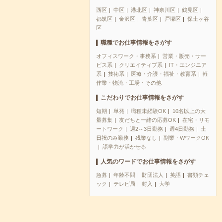
西区
中区
港北区
神奈川区
鶴見区
都筑区
金沢区
青葉区
戸塚区
保土ヶ谷
区
職種でお仕事情報をさがす
オフィスワーク・事務系
営業・販売・サー
ビス系
クリエイティブ系
IT・エンジニア
系
技術系
医療・介護・福祉・教育系
軽
作業・物流・工場・その他
こだわりでお仕事情報をさがす
短期
単発
職種未経験OK
10名以上の大
量募集
友だちと一緒の応募OK
在宅・リモ
ートワーク
週2～3日勤務
週4日勤務
土
日祝のみ勤務
残業なし
副業・WワークOK
語学力が活かせる
人気のワードでお仕事情報をさがす
急募
年齢不問
財団法人
英語
書類チェ
ック
テレビ局
封入
大学