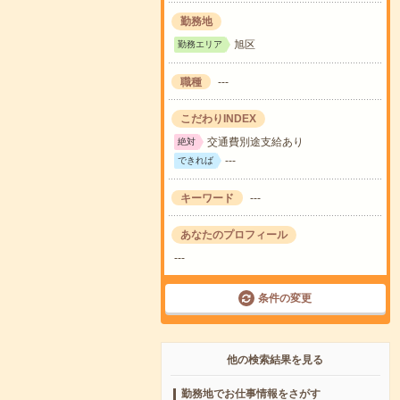
勤務地
旭区
勤務エリア
職種
---
こだわりINDEX
交通費別途支給あり
絶対
---
できれば
キーワード
---
あなたのプロフィール
---
条件の変更
他の検索結果を見る
勤務地でお仕事情報をさがす