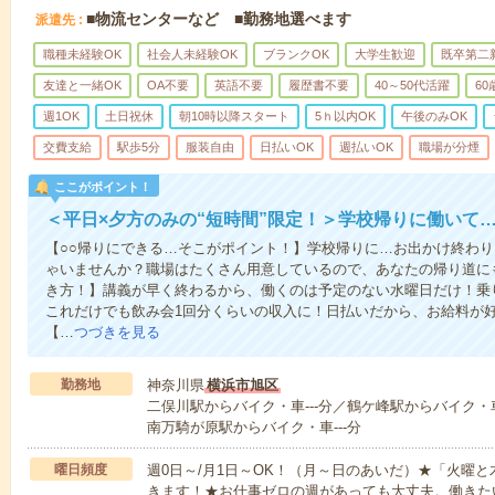
■物流センターなど ■勤務地選べます
派遣先
職種未経験OK
社会人未経験OK
ブランクOK
大学生歓迎
既卒第二
友達と一緒OK
OA不要
英語不要
履歴書不要
40～50代活躍
6
週1OK
土日祝休
朝10時以降スタート
5ｈ以内OK
午後のみOK
交費支給
駅歩5分
服装自由
日払いOK
週払いOK
職場が分煙
ここがポイント！
＜平日×夕方のみの“短時間”限定！＞学校帰りに働いて
【○○帰りにできる…そこがポイント！】学校帰りに…お出かけ終わり
ゃいませんか？職場はたくさん用意しているので、あなたの帰り道に
き方！】講義が早く終わるから、働くのは予定のない水曜日だけ！乗
これだけでも飲み会1回分くらいの収入に！日払いだから、お給料が
【…
つづきを見る
勤務地
神奈川県
横浜市旭区
二俣川駅からバイク・車---分／鶴ケ峰駅からバイク・車
南万騎が原駅からバイク・車---分
曜日頻度
週0日～/月1日～OK！（月～日のあいだ）★「火曜
きます！★お仕事ゼロの週があっても大丈夫。働きた