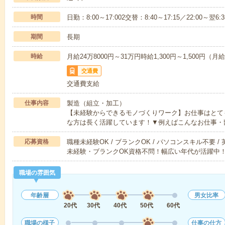
時間
日勤：8:00～17:002交替：8:40～17:15／22:0
期間
長期
時給
月給24万8000円～31万円時給1,300円～1,500円（
交通費
交通費支給
仕事内容
製造（組立・加工）
【未経験からできるモノづくりワーク】お仕事はとて
な方は長く活躍しています！▼例えばこんなお仕事・
応募資格
職種未経験OK / ブランクOK / パソコンスキル不要 /
未経験・ブランクOK資格不問！幅広い年代が活躍中
職場の雰囲気
年齢層
男女比率
20代
30代
40代
50代
60代
職場の様子
仕事の仕方