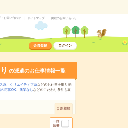
プ・お問い合わせ
サイトマップ
掲載のお問い合わせ
会員登録
ログイン
あり
の派遣のお仕事情報一覧
ス系
、
クリエイティブ系
などのお仕事を取り揃
の応募OK
、
残業なし
などのこだわり条件も取
新着順
一括
応募