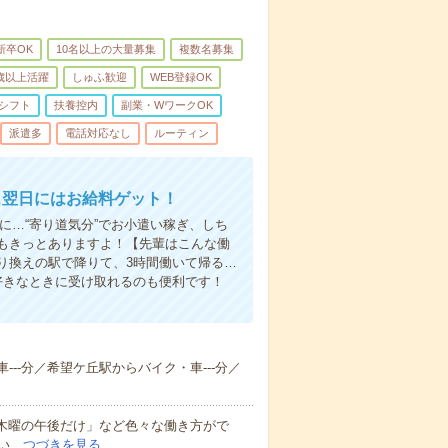
新卒OK
10名以上の大量募集
複数名募集
0歳以上活躍
しゅふ歓迎
WEB登録OK
シフト
扶養控内
副業・WワークOK
派遣多
電話対応なし
ルーティン
…翌日にはお給料ゲット！
に…“寄り道気分”でお小遣い稼ぎ、しち
もきっとありますよ！【先輩はこんな働
り換えの駅で降りて、3時間働いて帰る…
好きなときに受け取れるのも便利です！
---分／希望ケ丘駅からバイク・車---分／
と木曜の午後だけ」など色々な働き方がで
い…
つづきを見る