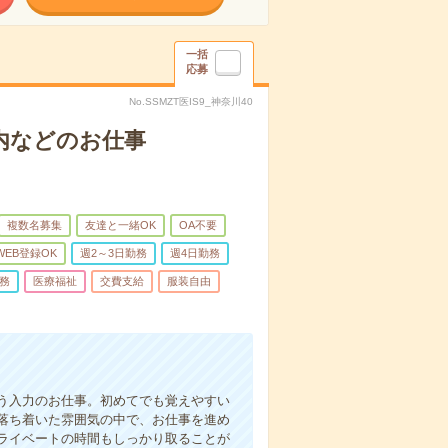
一括
応募
No.SSMZT医IS9_神奈川40
内などのお仕事
複数名募集
友達と一緒OK
OA不要
WEB登録OK
週2～3日勤務
週4日勤務
務
医療福祉
交費支給
服装自由
う入力のお仕事。初めてでも覚えやすい
落ち着いた雰囲気の中で、お仕事を進め
ライベートの時間もしっかり取ることが