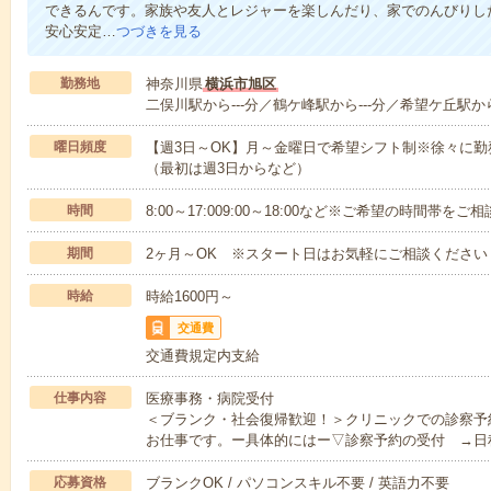
できるんです。家族や友人とレジャーを楽しんだり、家でのんびりし
安心安定…
つづきを見る
勤務地
神奈川県
横浜市旭区
二俣川駅から---分／鶴ケ峰駅から---分／希望ケ丘駅から
曜日頻度
【週3日～OK】月～金曜日で希望シフト制※徐々に
（最初は週3日からなど）
時間
8:00～17:009:00～18:00など※ご希望の時間帯を
期間
2ヶ月～OK ※スタート日はお気軽にご相談ください
時給
時給1600円～
交通費
交通費規定内支給
仕事内容
医療事務・病院受付
＜ブランク・社会復帰歓迎！＞クリニックでの診察予
お仕事です。ー具体的にはー▽診察予約の受付 →日
応募資格
ブランクOK / パソコンスキル不要 / 英語力不要