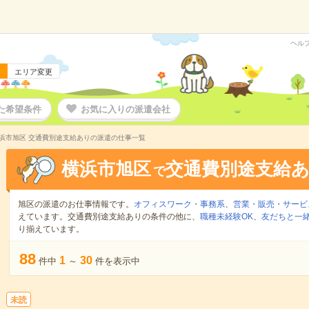
ヘル
エリア変更
た希望条件
お気に入りの派遣会社
浜市旭区 交通費別途支給ありの派遣の仕事一覧
横浜市旭区
交通費別途支給
で
旭区の派遣のお仕事情報です。
オフィスワーク・事務系
、
営業・販売・サービ
えています。交通費別途支給ありの条件の他に、
職種未経験OK
、
友だちと一緒
り揃えています。
88
1
30
件中
～
件を表示中
未読