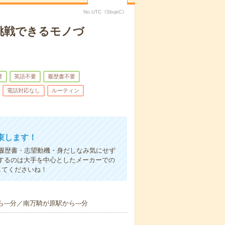
No.UTC《SbqkC》
挑戦できるモノづ
要
英語不要
履歴書不要
電話対応なし
ルーティン
束します！
履歴書・志望動機・身だしなみ気にせず
するのは大手を中心としたメーカーでの
してくださいね！
---分／南万騎が原駅から---分