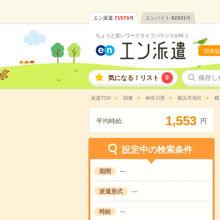
エン派遣
71573
件
エンバイト
82531
件
ちょうど良いワークライフバランスが叶う
関東版
気になる！リスト
0
保存し
派遣TOP
関東
神奈川県
横浜市旭区
横
,
1
5
5
3
平均時給:
円
設定中の検索条件
期間
---
派遣形式
---
時給
---