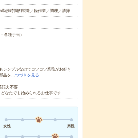
0～翌6:35勤務時間例製造／軽作業／調理／清掃
月給＋各種手当）
もシンプルなのでコツコツ業務がお好き
部品を…
つづきを見る
 英語力不要
！どなたでも始められるお仕事です
女性
男性