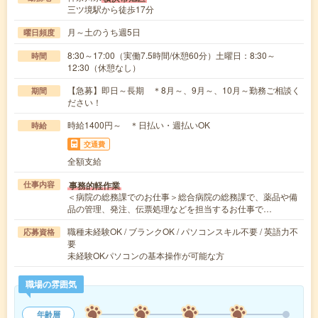
三ツ境駅から徒歩17分
月～土のうち週5日
曜日頻度
8:30～17:00（実働7.5時間/休憩60分）土曜日：8:30～
時間
12:30（休憩なし）
【急募】即日～長期 ＊8月～、9月～、10月～勤務ご相談く
期間
ださい！
時給1400円～ ＊日払い・週払いOK
時給
交通費
全額支給
事務的軽作業
仕事内容
＜病院の総務課でのお仕事＞総合病院の総務課で、薬品や備
品の管理、発注、伝票処理などを担当するお仕事で…
職種未経験OK / ブランクOK / パソコンスキル不要 / 英語力不
応募資格
要
未経験OKパソコンの基本操作が可能な方
職場の雰囲気
年齢層