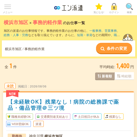
メニュー
気になる!
ログイン
検索
横浜市旭区
×
事務的軽作業
のお仕事一覧
旭区の派遣のお仕事情報です。事務的軽作業のお仕事の他に、
一般事務
、
営業事務
、
総務・人事・労務
などを取り揃えています。さらに、
短期
・
単発
などの期間や、
職種
未経験OK
などのこだわり条件で絞り込んでいただけます。
条件の変更
横浜市旭区 / 事務的軽作業
1
1,400
全
件
平均時給:
円
時給順
新着順
未読
掲載日
2026/08/06
NEW
【未経験OK】残業なし！病院の総務課で薬
品・備品管理＠三ツ境
職種未経験OK
交通費別途支給あり
土日祝日が休み
残業なし
WEB登録OK
派遣
神奈川県
横浜市旭区
勤務地