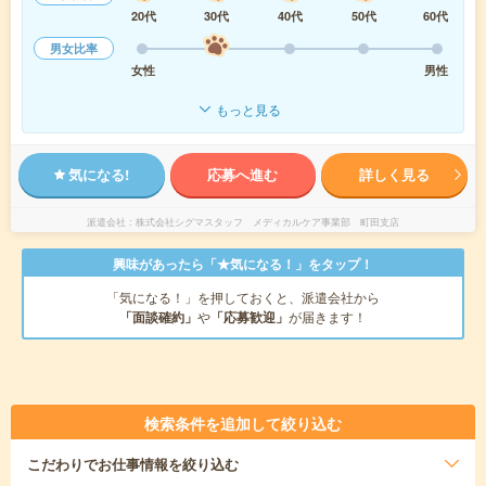
20代
30代
40代
50代
60代
男女比率
女性
男性
もっと見る
気になる!
応募へ進む
詳しく見る
派遣会社
株式会社シグマスタッフ メディカルケア事業部 町田支店
興味があったら「★気になる！」をタップ！
「気になる！」を押しておくと、派遣会社から
「面談確約」
や
「応募歓迎」
が届きます！
検索条件を追加して絞り込む
こだわり
でお仕事情報を絞り込む