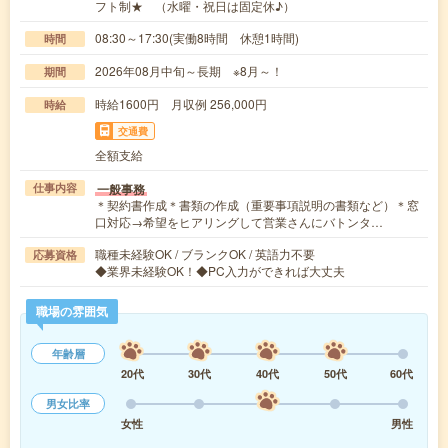
フト制★ （水曜・祝日は固定休♪）
08:30～17:30(実働8時間 休憩1時間)
時間
2026年08月中旬～長期 ※8月～！
期間
時給1600円 月収例 256,000円
時給
交通費
全額支給
一般事務
仕事内容
＊契約書作成＊書類の作成（重要事項説明の書類など）＊窓
口対応→希望をヒアリングして営業さんにバトンタ…
職種未経験OK / ブランクOK / 英語力不要
応募資格
◆業界未経験OK！◆PC入力ができれば大丈夫
職場の雰囲気
年齢層
20代
30代
40代
50代
60代
男女比率
女性
男性