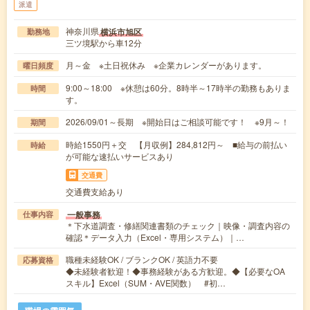
派遣
神奈川県
横浜市旭区
勤務地
三ツ境駅から車12分
月～金 ※土日祝休み ※企業カレンダーがあります。
曜日頻度
9:00～18:00 ※休憩は60分。8時半～17時半の勤務もありま
時間
す。
2026/09/01～長期 ※開始日はご相談可能です！ ※9月～！
期間
時給1550円＋交 【月収例】284,812円～ ■給与の前払い
時給
が可能な速払いサービスあり
交通費
交通費支給あり
一般事務
仕事内容
＊下水道調査・修繕関連書類のチェック｜映像・調査内容の
確認＊データ入力（Excel・専用システム）｜…
職種未経験OK / ブランクOK / 英語力不要
応募資格
◆未経験者歓迎！◆事務経験がある方歓迎。◆【必要なOA
スキル】Excel（SUM・AVE関数） #初…