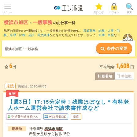
メニュー
気になる!
ログイン
検索
横浜市旭区
×
一般事務
のお仕事一覧
旭区の派遣のお仕事情報です。一般事務のお仕事の他に、
営業事務
、
総務・人事・労
務
、
経理・財務・会計・英文経理
などを取り揃えています。さらに、
短期
・
単発
など
の期間や、
職種未経験OK
などのこだわり条件で絞り込んでいただけます。職種辞典：
一般事務のお仕事とは？とは？
条件の変更
横浜市旭区 / 一般事務
6
1,608
全
件
平均時給:
円
時給順
新着順
未読
掲載日
2026/08/05
NEW
【週3日】17:15分定時！残業ほぼなし＊有料老
人ホーム運営会社で請求書作成など
交通費別途支給あり
WEB登録OK
派遣
神奈川県
横浜市旭区
勤務地
希望ケ丘駅から徒歩15分