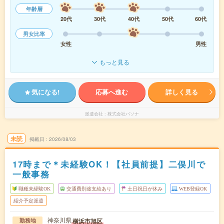
年齢層
20代
30代
40代
50代
60代
男女比率
女性
男性
もっと見る
気になる!
応募へ進む
詳しく見る
派遣会社
株式会社パソナ
未読
掲載日
2026/08/03
17時まで＊未経験OK！【社員前提】二俣川で
一般事務
職種未経験OK
交通費別途支給あり
土日祝日が休み
WEB登録OK
紹介予定派遣
神奈川県
横浜市旭区
勤務地