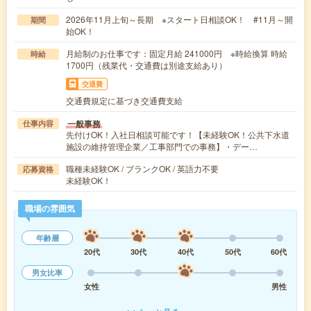
2026年11月上旬～長期 ※スタート日相談OK！ #11月～開
期間
始OK！
月給制のお仕事です：固定月給 241000円 ※時給換算 時給
時給
1700円（残業代・交通費は別途支給あり）
交通費
交通費規定に基づき交通費支給
一般事務
仕事内容
先付けOK！入社日相談可能です！【未経験OK！公共下水道
施設の維持管理企業／工事部門での事務】・デー…
職種未経験OK / ブランクOK / 英語力不要
応募資格
未経験OK！
職場の雰囲気
年齢層
20代
30代
40代
50代
60代
男女比率
女性
男性