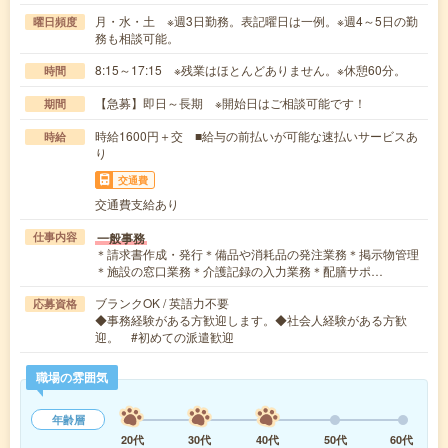
月・水・土 ※週3日勤務。表記曜日は一例。※週4～5日の勤
曜日頻度
務も相談可能。
8:15～17:15 ※残業はほとんどありません。※休憩60分。
時間
【急募】即日～長期 ※開始日はご相談可能です！
期間
時給1600円＋交 ■給与の前払いが可能な速払いサービスあ
時給
り
交通費
交通費支給あり
一般事務
仕事内容
＊請求書作成・発行＊備品や消耗品の発注業務＊掲示物管理
＊施設の窓口業務＊介護記録の入力業務＊配膳サポ…
ブランクOK / 英語力不要
応募資格
◆事務経験がある方歓迎します。◆社会人経験がある方歓
迎。 #初めての派遣歓迎
職場の雰囲気
年齢層
20代
30代
40代
50代
60代