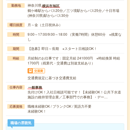
神奈川県
横浜市旭区
勤務地
鶴ケ峰駅からバス20分／三ツ境駅からバス25分／十日市場
(神奈川県)駅からバス30分
月～金（土日祝休み）
曜日頻度
9:00～17:00/9:00～18:00 （実働7時間）休憩60分 ※残業な
時間
し
【急募】即日～長期 ※スタート日相談OK！
期間
月給制のお仕事です：固定月給 241000円 ※時給換算 時給
時給
1700円（残業代・交通費は別途支給あり）
交通費
交通費規定に基づき交通費支給
一般事務
仕事内容
先付けOK！入社日相談可能です！【未経験OK！公共下水道
施設の維持管理企業／工事部門での事務】・デー…
職種未経験OK / ブランクOK / 英語力不要
応募資格
未経験OK！
職場の雰囲気