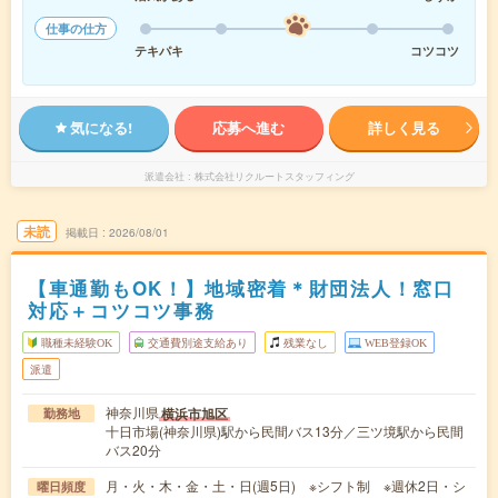
仕事の仕方
テキパキ
コツコツ
気になる!
応募へ進む
詳しく見る
派遣会社
株式会社リクルートスタッフィング
未読
掲載日
2026/08/01
【車通勤もOK！】地域密着＊財団法人！窓口
対応＋コツコツ事務
職種未経験OK
交通費別途支給あり
残業なし
WEB登録OK
派遣
神奈川県
横浜市旭区
勤務地
十日市場(神奈川県)駅から民間バス13分／三ツ境駅から民間
バス20分
月・火・木・金・土・日(週5日) ※シフト制 ※週休2日・シ
曜日頻度