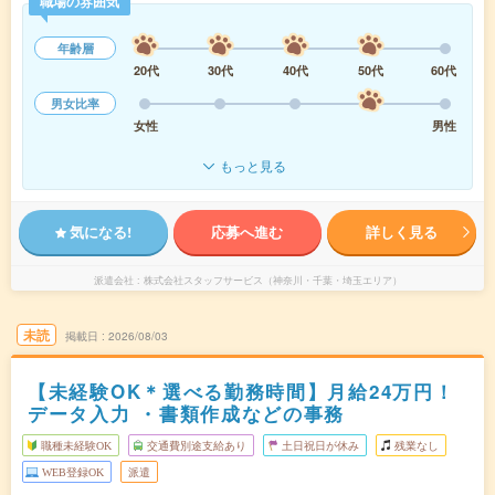
職場の雰囲気
年齢層
20代
30代
40代
50代
60代
男女比率
女性
男性
もっと見る
気になる!
応募へ進む
詳しく見る
派遣会社
株式会社スタッフサービス（神奈川・千葉・埼玉エリア）
未読
掲載日
2026/08/03
【未経験OK＊選べる勤務時間】月給24万円！
データ入力 ・書類作成などの事務
職種未経験OK
交通費別途支給あり
土日祝日が休み
残業なし
WEB登録OK
派遣