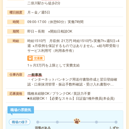
二俣川駅から徒歩2分
月～金／週5日
曜日頻度
09:00-17:00（休憩60分）実働7時間
時間
即日～長期 ※開始日相談OK
期間
時給1510円 月収例 21万円 時給1510円×実働7h×週5日×4
時給
週 ※月収例を保証するものではありません。※給与即受取り
サービス利用可（利用条件有）
交通費
1ヶ月3万円を上限として実費支給
一般事務
仕事内容
・インターネットバンキング用送付書類作成と翌日登録確
認・口座抹消管理・振込手数料確認・受け入れ書類や…
職種未経験OK / ブランクOK / 英語力不要
応募資格
■未経験OK！【必要なスキル】日証協1種外務員(本会員)
職場の雰囲気
職場の様子
活気がある
しずか