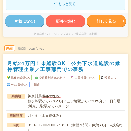
もっと見る
気になる!
応募へ進む
詳しく見る
派遣会社
パーソルテンプスタッフ株式会社 首都圏
未読
掲載日
2026/07/29
月給24万円！未経験OK！公共下水道施設の維
持管理企業／工事部門での事務
職種未経験OK
交通費別途支給あり
土日祝日が休み
残業なし
WEB登録OK
派遣
神奈川県
横浜市旭区
勤務地
鶴ケ峰駅からバス20分／三ツ境駅からバス25分／十日市場
(神奈川県)駅からバス30分
月～金（土日祝休み）
曜日頻度
9:00～17:00/9:00～18:00 （実働7時間）休憩60分 ※残業な
時間
し