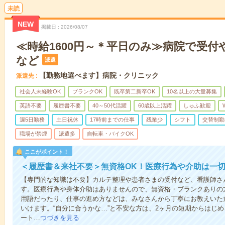
未読
NEW
掲載日
2026/08/07
≪時給1600円～＊平日のみ≫病院で受付
など
派遣
【勤務地選べます】病院・クリニック
派遣先
社会人未経験OK
ブランクOK
既卒第二新卒OK
10名以上の大量募集
英語不要
履歴書不要
40～50代活躍
60歳以上活躍
しゅふ歓迎
週5日勤務
土日祝休
17時前までの仕事
残業少
シフト
交替制勤
職場が禁煙
派遣多
自転車・バイクOK
ここがポイント！
＜履歴書＆来社不要＞無資格OK！医療行為や介助は一切
【専門的な知識は不要】カルテ整理や患者さまの受付など、看護師さ
す。医療行為や身体介助はありませんので、無資格・ブランクありの
用語だったり、仕事の進め方などは、みなさんから丁寧にお教えいた
いけます。“自分に合うかな…”と不安な方は、2ヶ月の短期からはじ
ート…
つづきを見る