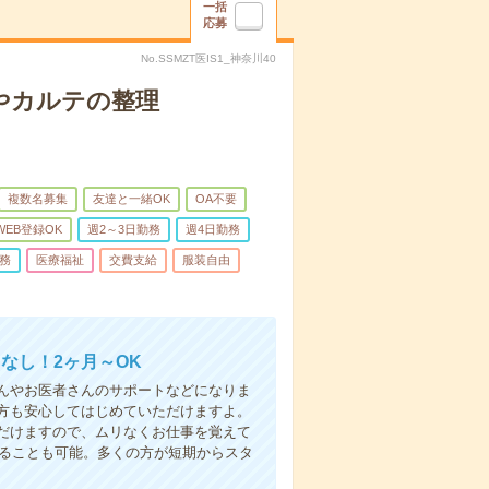
一括
応募
No.SSMZT医IS1_神奈川40
やカルテの整理
複数名募集
友達と一緒OK
OA不要
WEB登録OK
週2～3日勤務
週4日勤務
務
医療福祉
交費支給
服装自由
なし！2ヶ月～OK
んやお医者さんのサポートなどになりま
方も安心してはじめていただけますよ。
だけますので、ムリなくお仕事を覚えて
めることも可能。多くの方が短期からスタ