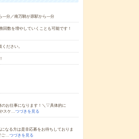
---分／南万騎が原駅から---分
勤務回数を増やしていくことも可能です！
ご相談ください。
！
務のお仕事になります！＼▽具体的に
やスケ…
つづきを見る
気になる方は是非応募をお待ちしておりま
でご…
つづきを見る