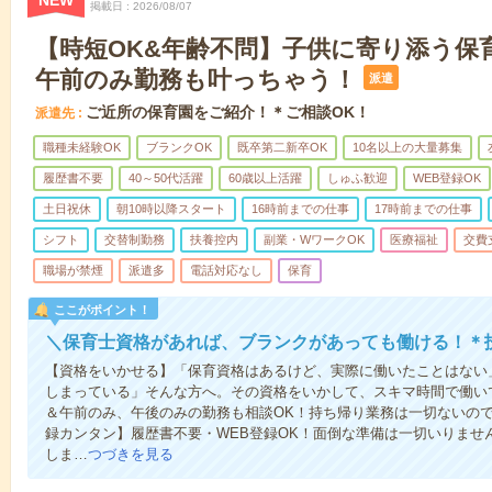
NEW
掲載日
2026/08/07
【時短OK&年齢不問】子供に寄り添う保
午前のみ勤務も叶っちゃう！
派遣
ご近所の保育園をご紹介！＊ご相談OK！
派遣先
職種未経験OK
ブランクOK
既卒第二新卒OK
10名以上の大量募集
履歴書不要
40～50代活躍
60歳以上活躍
しゅふ歓迎
WEB登録OK
土日祝休
朝10時以降スタート
16時前までの仕事
17時前までの仕事
シフト
交替制勤務
扶養控内
副業・WワークOK
医療福祉
交費
職場が禁煙
派遣多
電話対応なし
保育
ここがポイント！
＼保育士資格があれば、ブランクがあっても働ける！＊
【資格をいかせる】「保育資格はあるけど、実際に働いたことはない
しまっている」そんな方へ。その資格をいかして、スキマ時間で働い
＆午前のみ、午後のみの勤務も相談OK！持ち帰り業務は一切ないの
録カンタン】履歴書不要・WEB登録OK！面倒な準備は一切いりませ
しま…
つづきを見る