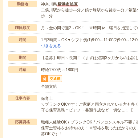
勤務地
神奈川県
横浜市旭区
二俣川駅から徒歩---分／鶴ケ峰駅から徒歩---分／希
歩---分
曜日頻度
月～金の間で週2～OK！ ※時間や、曜日を指定して
時間
1日3時間～OK▼シフト例(1)8:00～11:00(2)9:00～12:00(3
づきを見る
期間
【急募】即日～長期！（まずは短期3ヶ月からのお試
時給
時給1700円～1800円
交通費
全額支給
仕事内容
保育士
＼ブランクOKです！ご家庭と両立されている方も多
守る保育業務＊ピアノ・書類作成など一切なし！【一
応募資格
職種未経験OK / ブランクOK / パソコンスキル不要 /
保育士資格をお持ちの方！※資格を取ったばかりの方
募OKです！