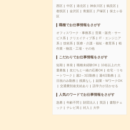
西区
中区
港北区
神奈川区
鶴見区
都筑区
金沢区
青葉区
戸塚区
保土ヶ谷
区
職種でお仕事情報をさがす
オフィスワーク・事務系
営業・販売・サー
ビス系
クリエイティブ系
IT・エンジニア
系
技術系
医療・介護・福祉・教育系
軽
作業・物流・工場・その他
こだわりでお仕事情報をさがす
短期
単発
職種未経験OK
10名以上の大
量募集
友だちと一緒の応募OK
在宅・リモ
ートワーク
週2～3日勤務
週4日勤務
土
日祝のみ勤務
残業なし
副業・WワークOK
交通費別途支給あり
語学力が活かせる
人気のワードでお仕事情報をさがす
急募
年齢不問
財団法人
英語
書類チェ
ック
テレビ局
封入
大学