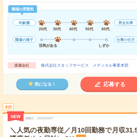
職場の雰囲気
年齢層
男女比率
20代
30代
40代
50代
60代
職場の様子
仕事の仕方
活気がある
しずか
株式会社スタッフサービス メディカル事業本部
派遣会社
応募する
気になる！
未読
NEW
掲載日
2026/08/07
＼人気の夜勤専従／月10回勤務で月収31.