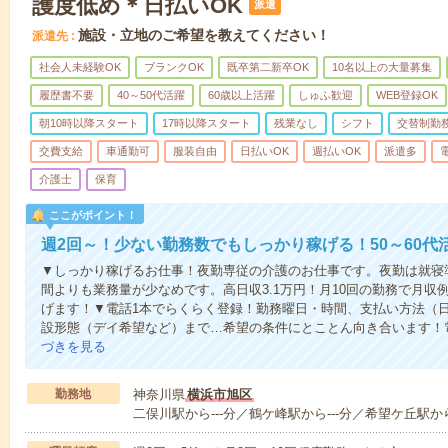
護度低め＊日払いOK
派遣
施設・立地のご希望を教えてください！
派遣先
社会人未経験OK
ブランクOK
既卒第二新卒OK
10名以上の大量募集
履歴書不要
40～50代活躍
60歳以上活躍
しゅふ歓迎
WEB登録OK
朝10時以降スタート
17時以降スタート
残業なし
シフト
交替制勤
交費支給
車通勤可
服装自由
日払いOK
週払いOK
派遣多
介護士
保育
ここがポイント！
週2回～！少ない勤務数でもしっかり稼げる！50～60代
▼しっかり稼げるお仕事！夜勤専従の介護のお仕事です。夜勤は就寝
間よりも業務量が少なめです。高日収3.1万円！月10回の勤務で月収例
げます！▼電話1本でらくらく登録！勤務曜日・時間、支払い方法（
設形態（デイ希望など）まで…希望の条件にとことん向き合います！
づきを見る
勤務地
神奈川県
横浜市旭区
二俣川駅から---分／鶴ケ峰駅から---分／希望ケ丘駅から