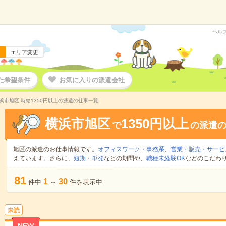
ヘル
エリア変更
た希望条件
お気に入りの派遣会社
浜市旭区 時給1350円以上の派遣の仕事一覧
横浜市旭区
1350円以上
で
の派遣
旭区の派遣のお仕事情報です。
オフィスワーク・事務系
、
営業・販売・サービ
えています。さらに、
短期
・
単発
などの期間や、
職種未経験OK
などのこだわ
81
1
30
件中
～
件を表示中
未読