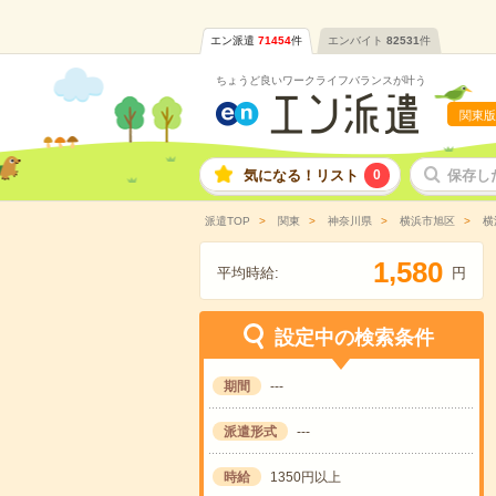
エン派遣
71454
件
エンバイト
82531
件
ちょうど良いワークライフバランスが叶う
関東版
気になる！リスト
0
保存し
派遣TOP
関東
神奈川県
横浜市旭区
横
,
1
5
8
0
平均時給:
円
設定中の検索条件
期間
---
派遣形式
---
時給
1350円以上