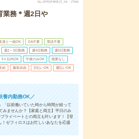
No.ZPRSF神奈川_04・JTNN
育業務＊週2日や
友達と一緒OK
OA不要
英語不要
週2～3日勤務
週4日勤務
週5日勤務
5ｈ以内OK
午後のみOK
残業なし
支給
服装自由
日払いOK
週払いOK
扶養内勤務OK／
」「以前働いていた時から時間が経って
てみませんか？【家庭と両立】平日のみ
でプライベートとの両立も叶います！【登
ん！ゼフィロスはお忙しいあなたを応援