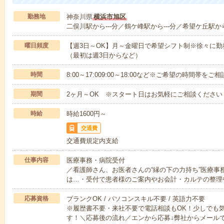
勤務地
神奈川県
横浜市旭区
二俣川駅から---分／鶴ケ峰駅から---分／希望ケ丘駅から
曜日頻度
【週3日～OK】月～金曜日で希望シフト制※徐々に
（最初は週3日からなど）
時間
8:00～17:009:00～18:00など※ご希望の時間帯を
期間
2ヶ月～OK ※スタート日はお気軽にご相談ください
時給
時給1600円～
交通費
交通費規定内支給
仕事内容
医療事務・病院受付
／看護師さん、お医者さんの“縁の下の力持ち”医療事
は…・受付で患者様のご案内やお会計・カルテの整理
応募資格
ブランクOK / パソコンスキル不要 / 英語力不要
※履歴書不要・来社不要で電話相談もOK！少しでも
す！＼応募後の流れ／エンから応募↓弊社からメール