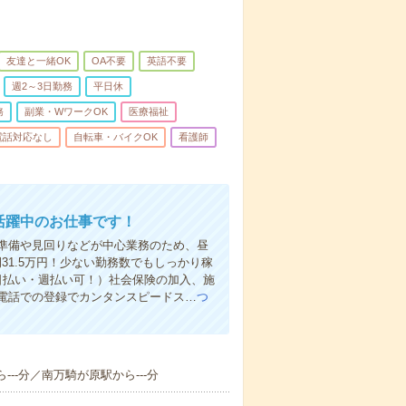
友達と一緒OK
OA不要
英語不要
週2～3日勤務
平日休
務
副業・WワークOK
医療福祉
電話対応なし
自転車・バイクOK
看護師
活躍中のお仕事です！
準備や見回りなどが中心業務のため、昼
31.5万円！少ない勤務数でもしっかり稼
日払い・週払い可！）社会保険の加入、施
電話での登録でカンタンスピードス…
つ
---分／南万騎が原駅から---分