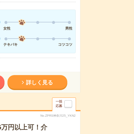
女性
男性
テキパキ
コツコツ
詳しく見る
一括
応募
No.ZPRS神奈川25_YKN2
5万円以上可！介