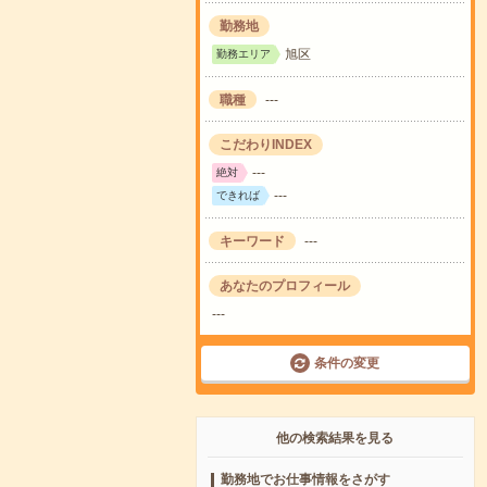
勤務地
旭区
勤務エリア
職種
---
こだわりINDEX
---
絶対
---
できれば
キーワード
---
あなたのプロフィール
---
条件の変更
他の検索結果を見る
勤務地でお仕事情報をさがす