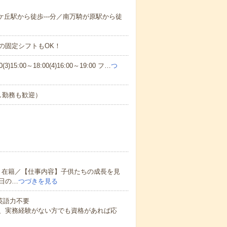
望ケ丘駅から徒歩---分／南万騎が原駅から徒
の固定シフトもOK！
)15:00～18:00(4)16:00～19:00 フ…
つ
し勤務も歓迎）
く在籍／【仕事内容】子供たちの成長を見
日の…
つづきを見る
 英語力不要
、実務経験がない方でも資格があれば応