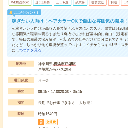
WEB登録OK
週5日勤務
土日祝休
残業多
交費支給
制服
日
ここがポイント！
稼ぎたい人向け！ヘアカラーOKで自由な雰囲気の職場
≪稼ぎたい人向け≫高収入を希望される方にオススメ。残業は月20時
な雰囲気の職場≫明るすぎたり奇抜でなければ基本的に自由！(規定有
で、毎日の服装の悩み解消！≪初めての仕事だけど自分にもできそう
だけど、しっかり働く環境が整っています！イチからスキルUP・ステ
に…
つづきを見る
勤務地
神奈川県
横浜市戸塚区
戸塚駅からバス20分
曜日頻度
月～金
時間
08:15～17:0020:30～05:15
期間
長期でお仕事できる方、大歓迎！
時給
時給1640円
交通費