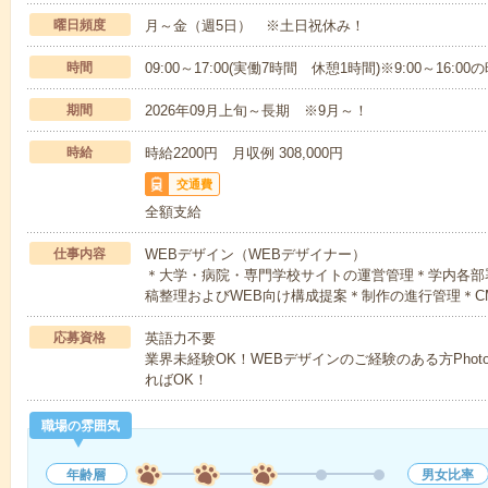
曜日頻度
月～金（週5日） ※土日祝休み！
時間
09:00～17:00(実働7時間 休憩1時間)※9:00～16:
期間
2026年09月上旬～長期 ※9月～！
時給
時給2200円 月収例 308,000円
交通費
全額支給
仕事内容
WEBデザイン（WEBデザイナー）
＊大学・病院・専門学校サイトの運営管理＊学内各部
稿整理およびWEB向け構成提案＊制作の進行管理＊C
応募資格
英語力不要
業界未経験OK！WEBデザインのご経験のある方Photosho
ればOK！
職場の雰囲気
年齢層
男女比率