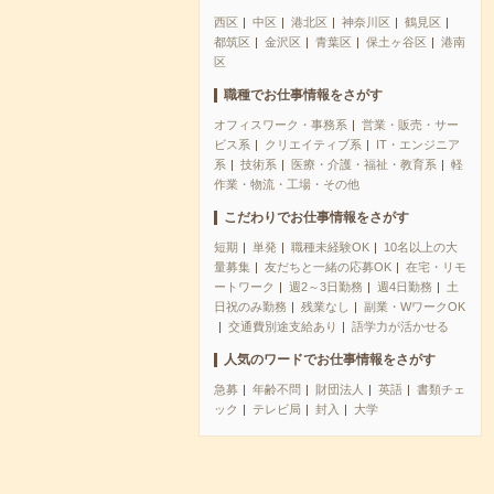
西区
中区
港北区
神奈川区
鶴見区
都筑区
金沢区
青葉区
保土ヶ谷区
港南
区
職種でお仕事情報をさがす
オフィスワーク・事務系
営業・販売・サー
ビス系
クリエイティブ系
IT・エンジニア
系
技術系
医療・介護・福祉・教育系
軽
作業・物流・工場・その他
こだわりでお仕事情報をさがす
短期
単発
職種未経験OK
10名以上の大
量募集
友だちと一緒の応募OK
在宅・リモ
ートワーク
週2～3日勤務
週4日勤務
土
日祝のみ勤務
残業なし
副業・WワークOK
交通費別途支給あり
語学力が活かせる
人気のワードでお仕事情報をさがす
急募
年齢不問
財団法人
英語
書類チェ
ック
テレビ局
封入
大学