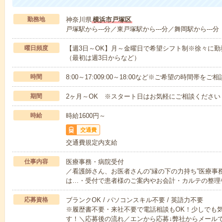
勤務地
神奈川県
横浜市戸塚区
戸塚駅から---分／東戸塚駅から---分／舞岡駅から---分
曜日頻度
【週3日～OK】月～金曜日で希望シフト制※徐々に
（最初は週3日からなど）
時間
8:00～17:009:00～18:00など※ご希望の時間帯を
期間
2ヶ月～OK ※スタート日はお気軽にご相談ください
時給
時給1600円～
交通費
交通費規定内支給
仕事内容
医療事務・病院受付
／看護師さん、お医者さんの“縁の下の力持ち”医療事
は…・受付で患者様のご案内やお会計・カルテの整理
応募資格
ブランクOK / パソコンスキル不要 / 英語力不要
※履歴書不要・来社不要で電話相談もOK！少しでも
す！＼応募後の流れ／エンから応募↓弊社からメール