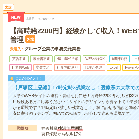
未読
NEW
掲載日
2026/08/06
【高時給2200円】経験かして収入！WE
管理
派遣
グループ企業の事務受託業務
派遣先
英語不要
履歴書不要
40～50代活躍
WEB登録OK
週5日勤務
土
IT通信Web
交費支給
社食/補助あり
職場が禁煙
Excel
PowerPoi
ここがポイント！
【戸塚区上品濃】17時定時×残業なし！医療系の大学で
大学のWEBサイトの運営・管理をお任せ！高時給2200円○月収例32万円～ill
用経験ある方ご応募ください！サイトのデザインから提案までの業務
がる環境です＊17時定時×嬉しい残業なし！丁寧に話せる面談と気軽
安に寄り添うテンプ。初めての転職でも安心して進める環境です。
勤務地
神奈川県
横浜市戸塚区
東戸塚駅から徒歩17分