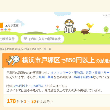
ヘル
エリア変更
た希望条件
お気に入りの派遣会社
横浜市戸塚区 時給850円以上の派遣の仕事一覧
横浜市戸塚区
850円以上
で
の派遣
戸塚区の派遣のお仕事情報です。
オフィスワーク・事務系
、
営業・販売・サー
揃えています。さらに、
短期
・
単発
などの期間や、
職種未経験OK
などのこだ
時給
1250円以上
・
1800円以上
の求人はこちら
当サイトでは法令を遵守し、最低賃金以上の求人のみを掲載しています。
178
1
30
件中
～
件を表示中