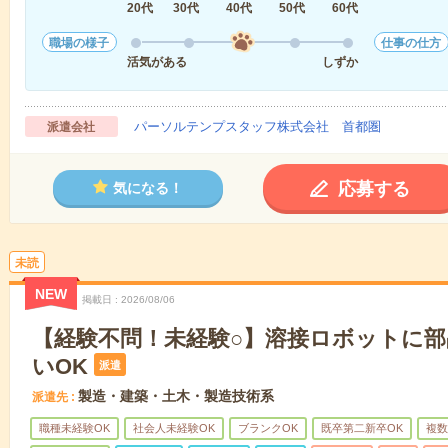
20代
30代
40代
50代
60代
職場の様子
仕事の仕方
活気がある
しずか
パーソルテンプスタッフ株式会社 首都圏
派遣会社
応募する
気になる！
未読
NEW
掲載日
2026/08/06
【経験不問！未経験○】溶接ロボットに部
いOK
派遣
製造・建築・土木・製造技術系
派遣先
職種未経験OK
社会人未経験OK
ブランクOK
既卒第二新卒OK
複数