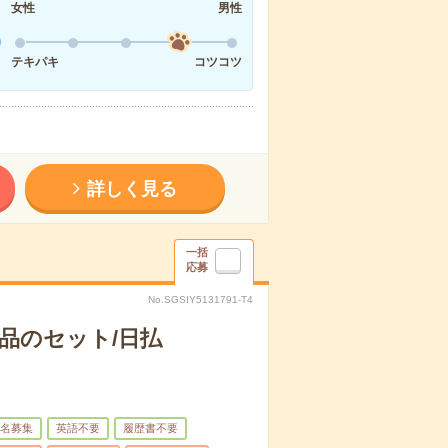
女性
男性
テキパキ
コツコツ
詳しく見る
一括
応募
No.SGSIY5131791-T4
品のセット/日払
名募集
英語不要
履歴書不要