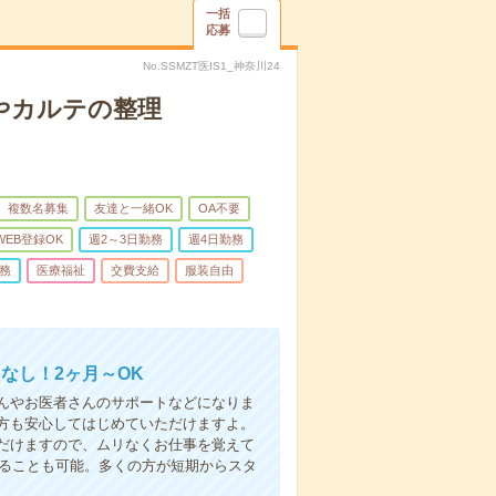
一括
応募
No.SSMZT医IS1_神奈川24
やカルテの整理
複数名募集
友達と一緒OK
OA不要
WEB登録OK
週2～3日勤務
週4日勤務
務
医療福祉
交費支給
服装自由
なし！2ヶ月～OK
んやお医者さんのサポートなどになりま
方も安心してはじめていただけますよ。
だけますので、ムリなくお仕事を覚えて
めることも可能。多くの方が短期からスタ