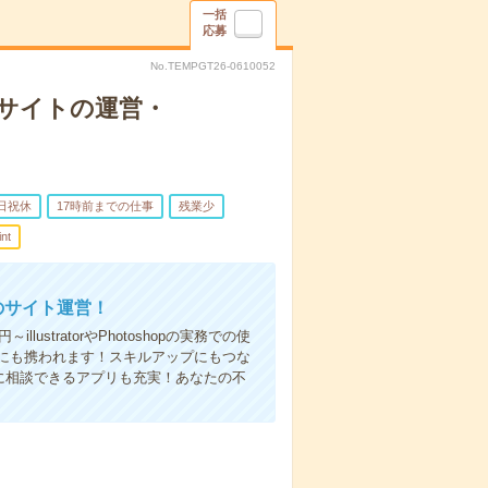
一括
応募
No.TEMPGT26-0610052
Bサイトの運営・
日祝休
17時前までの仕事
残業少
nt
のサイト運営！
ustratorやPhotoshopの実務での使
にも携われます！スキルアップにもつな
に相談できるアプリも充実！あなたの不