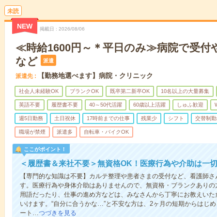
未読
NEW
掲載日
2026/08/06
≪時給1600円～＊平日のみ≫病院で受付
など
派遣
【勤務地選べます】病院・クリニック
派遣先
社会人未経験OK
ブランクOK
既卒第二新卒OK
10名以上の大量募集
英語不要
履歴書不要
40～50代活躍
60歳以上活躍
しゅふ歓迎
週5日勤務
土日祝休
17時前までの仕事
残業少
シフト
交替制勤
職場が禁煙
派遣多
自転車・バイクOK
ここがポイント！
＜履歴書＆来社不要＞無資格OK！医療行為や介助は一切
【専門的な知識は不要】カルテ整理や患者さまの受付など、看護師さ
す。医療行為や身体介助はありませんので、無資格・ブランクありの
用語だったり、仕事の進め方などは、みなさんから丁寧にお教えいた
いけます。“自分に合うかな…”と不安な方は、2ヶ月の短期からはじ
ート…
つづきを見る