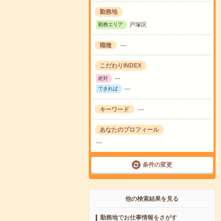
勤務地
戸塚区
勤務エリア
職種
---
こだわりINDEX
---
絶対
---
できれば
キーワード
---
あなたのプロフィール
---
条件の変更
他の検索結果を見る
勤務地でお仕事情報をさがす