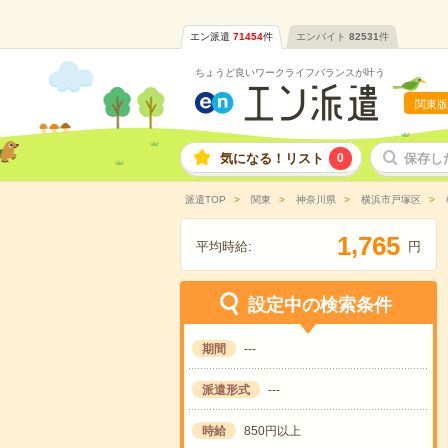
エン派遣
71454
件
エンバイト
82531
件
ちょうど良いワークライフバランスが叶う
関東版
気になる！リスト
0
保存し
派遣TOP
関東
神奈川県
横浜市戸塚区
,
1
7
6
5
平均時給:
円
設定中の検索条件
期間
---
派遣形式
---
時給
850円以上