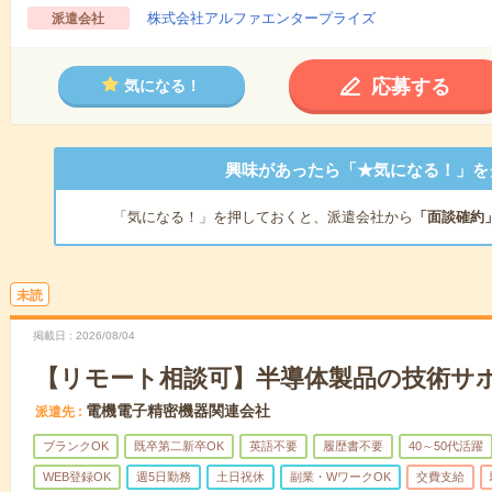
株式会社アルファエンタープライズ
派遣会社
応募する
気になる！
興味があったら「★気になる！」を
「気になる！」を押しておくと、派遣会社から
「面談確約
未読
掲載日
2026/08/04
【リモート相談可】半導体製品の技術サ
電機電子精密機器関連会社
派遣先
ブランクOK
既卒第二新卒OK
英語不要
履歴書不要
40～50代活躍
WEB登録OK
週5日勤務
土日祝休
副業・WワークOK
交費支給