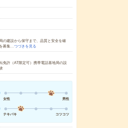
局の建設から保守まで、品質と安全を確
を募集…
つづきを見る
転免許（AT限定可）携帯電話基地局の設
験
女性
男性
テキパキ
コツコツ