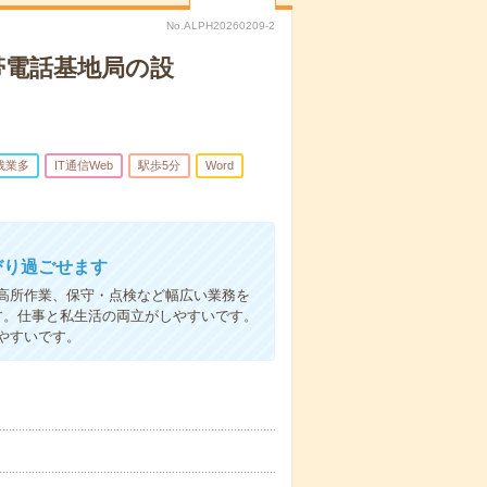
No.ALPH20260209-2
帯電話基地局の設
残業多
IT通信Web
駅歩5分
Word
びり過ごせます
高所作業、保守・点検など幅広い業務を
す。仕事と私生活の両立がしやすいです。
やすいです。