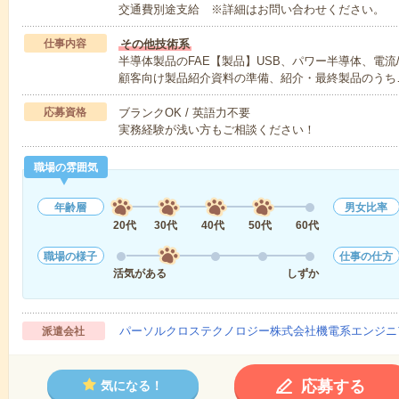
交通費別途支給 ※詳細はお問い合わせください。
仕事内容
その他技術系
半導体製品のFAE【製品】USB、パワー半導体、電
顧客向け製品紹介資料の準備、紹介・最終製品のうち
応募資格
ブランクOK / 英語力不要
実務経験が浅い方もご相談ください！
職場の雰囲気
年齢層
男女比率
20代
30代
40代
50代
60代
職場の様子
仕事の仕方
活気がある
しずか
パーソルクロステクノロジー株式会社機電系エンジニ
派遣会社
応募する
気になる！