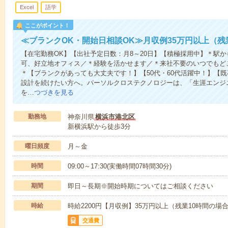
Excel
語学
ここがポイント！
≪ブランクOK・開始日相談OK≫月収例35万円以上（残
【在宅勤務OK】【出社予定日数：月8～20日】【積極採用中】＊駅
可、好立地オフィス／＊経験を活かせます／＊来社不要のいつでもど
＊【ブランクがあっても大丈夫です！】【50代・60代活躍中！】【
設計を続けたい方へ。パーソルクロステクノロジーは、「生涯エンジ
を…
つづきを見る
勤務地
神奈川県
横浜市港北区
新横浜駅から徒歩3分
曜日頻度
月～金
時間
09:00～17:30(実働時間07時間30分)
期間
即日～長期※開始時期についてはご相談ください
時給
時給2200円【月収例】35万円以上（残業10時間の
交通費