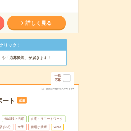
詳しく見る
クリック！
」
や
「応募歓迎」
が届きます！
一括
応募
No.PEKDTE260671737
ポート
派遣
60歳以上活躍
在宅・リモートワーク
駅歩5分
大手
職場が禁煙
Word