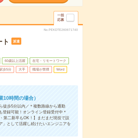
一括
応募
No.PEKDTE260671740
ート
派遣
60歳以上活躍
在宅・リモートワーク
駅歩5分
大手
職場が禁煙
Word
業10時間の場合）
から徒歩5分以内／＊複数路線から通勤
も登録可能！オンライン登録受付中＊
卒・第二新卒もOK！】まだまだ現役で設
ア」として活躍し続けたいエンジニアを