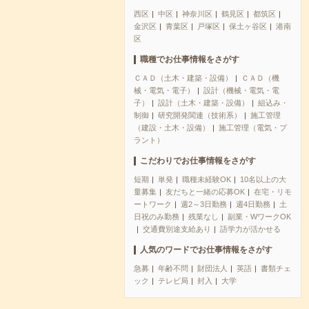
西区
中区
神奈川区
鶴見区
都筑区
金沢区
青葉区
戸塚区
保土ヶ谷区
港南
区
職種でお仕事情報をさがす
ＣＡＤ（土木・建築・設備）
ＣＡＤ（機
械・電気・電子）
設計（機械・電気・電
子）
設計（土木・建築・設備）
組込み・
制御
研究開発関連（技術系）
施工管理
（建設・土木・設備）
施工管理（電気・プ
ラント）
こだわりでお仕事情報をさがす
短期
単発
職種未経験OK
10名以上の大
量募集
友だちと一緒の応募OK
在宅・リモ
ートワーク
週2～3日勤務
週4日勤務
土
日祝のみ勤務
残業なし
副業・WワークOK
交通費別途支給あり
語学力が活かせる
人気のワードでお仕事情報をさがす
急募
年齢不問
財団法人
英語
書類チェ
ック
テレビ局
封入
大学