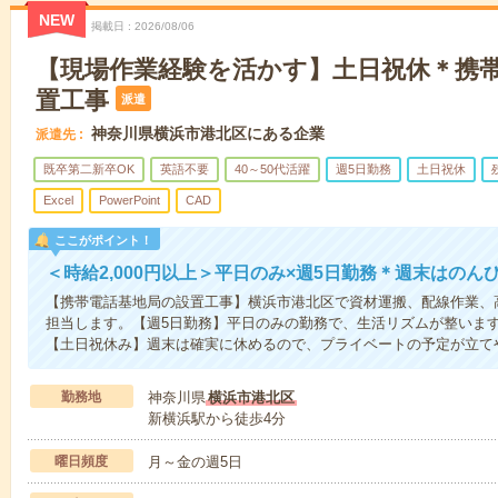
NEW
掲載日
2026/08/06
【現場作業経験を活かす】土日祝休＊携
置工事
派遣
神奈川県横浜市港北区にある企業
派遣先
既卒第二新卒OK
英語不要
40～50代活躍
週5日勤務
土日祝休
Excel
PowerPoint
CAD
ここがポイント！
＜時給2,000円以上＞平日のみ×週5日勤務＊週末はのん
【携帯電話基地局の設置工事】横浜市港北区で資材運搬、配線作業、
担当します。【週5日勤務】平日のみの勤務で、生活リズムが整いま
【土日祝休み】週末は確実に休めるので、プライベートの予定が立て
勤務地
神奈川県
横浜市港北区
新横浜駅から徒歩4分
曜日頻度
月～金の週5日