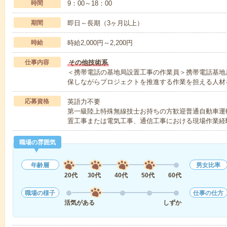
時間
9：00～18：00
期間
即日～長期（3ヶ月以上）
時給
時給2,000円～2,200円
仕事内容
その他技術系
＜携帯電話の基地局設置工事の作業員＞携帯電話基地
保しながらプロジェクトを推進する作業を担える人材
応募資格
英語力不要
第一級陸上特殊無線技士お持ちの方歓迎普通自動車運
置工事または電気工事、通信工事における現場作業経
職場の雰囲気
年齢層
男女比率
20代
30代
40代
50代
60代
職場の様子
仕事の仕方
活気がある
しずか