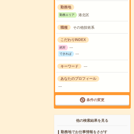
勤務地
港北区
勤務エリア
職種
その他技術系
こだわりINDEX
---
絶対
---
できれば
キーワード
---
あなたのプロフィール
---
条件の変更
他の検索結果を見る
勤務地でお仕事情報をさがす