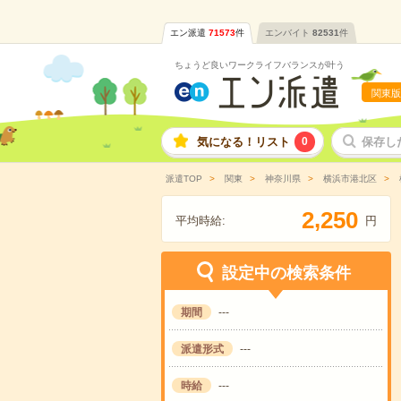
エン派遣
71573
件
エンバイト
82531
件
ちょうど良いワークライフバランスが叶う
関東版
気になる！リスト
0
保存し
派遣TOP
関東
神奈川県
横浜市港北区
,
2
2
5
0
平均時給:
円
設定中の検索条件
期間
---
派遣形式
---
時給
---