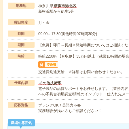
勤務地
神奈川県
横浜市港北区
新横浜駅から徒歩3分
曜日頻度
月～金
時間
09:00～17:30(実働時間07時間30分)
期間
【急募】即日～長期※開始時期についてはご相談くだ
時給
時給2200円【月収例】35万円以上（残業10時間の
交通費
交通費別途支給 ※詳細はお問い合わせください。
仕事内容
その他技術系
電子製品の品質サポートをお任せします。【業務内容
への不具合初期調査/情報のインプット・仕入れ先メ
応募資格
ブランクOK / 英語力不要
実務経験が浅い方もご相談ください！
職場の雰囲気