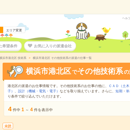
ヘル
エリア変更
た希望条件
お気に入りの派遣会社
横浜市港北区 技術系
横浜市港北区 その他技術系の派遣の仕事一覧
横浜市港北区
その他技術系
で
の
港北区の派遣のお仕事情報です。その他技術系のお仕事の他に、
ＣＡＤ（土木
子）
、
設計（機械・電気・電子）
などを取り揃えています。さらに、
短期
・
単
り条件で絞り込んでいただけます。
4
1
4
件中
～
件を表示中
未読