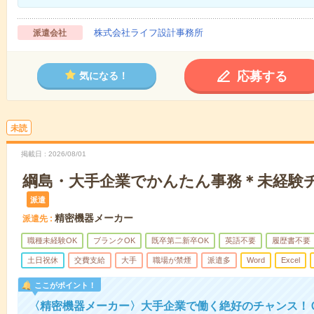
株式会社ライフ設計事務所
派遣会社
応募する
気になる！
未読
掲載日
2026/08/01
綱島・大手企業でかんたん事務＊未経験
派遣
精密機器メーカー
派遣先
職種未経験OK
ブランクOK
既卒第二新卒OK
英語不要
履歴書不要
土日祝休
交費支給
大手
職場が禁煙
派遣多
Word
Excel
ここがポイント！
〈精密機器メーカー〉大手企業で働く絶好のチャンス！