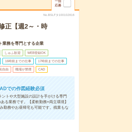
一括
応募
No.BSLFタ100102816
・修正【週2～・時
ト業務を専門とする企業
しゅふ歓迎
WEB登録OK
16時前までの仕事
17時前までの仕事
装自由
職場が禁煙
CAD
CADでの作図経験必須
プラントや大型施設の設計を手がける専門
のある業務です。【柔軟勤務×両立環境】
のみ勤務やお昼帰宅も可能です。残業もな