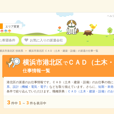
ヘル
エリア変更
た希望条件
お気に入りの派遣会社
横浜市港北区 技術系
横浜市港北区 ＣＡＤ（土木・建築・設備）の派遣の仕事一覧
横浜市港北区
ＣＡＤ（土木・
で
仕事情報一覧
港北区の派遣のお仕事情報です。ＣＡＤ（土木・建築・設備）のお仕事の他に
系
、
設計（機械・電気・電子）
などを取り揃えています。さらに、
短期
・
単発
条件で絞り込んでいただけます。職種辞典：
ＣＡＤ（土木・建築・設備）のお
3
1
3
件中
～
件を表示中