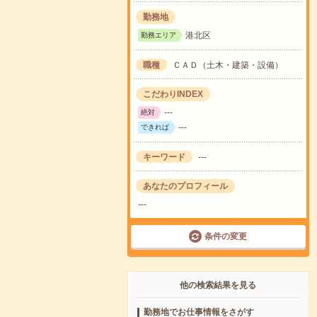
勤務地
港北区
勤務エリア
職種
ＣＡＤ（土木・建築・設備）
こだわりINDEX
---
絶対
---
できれば
キーワード
---
あなたのプロフィール
---
条件の変更
他の検索結果を見る
勤務地でお仕事情報をさがす