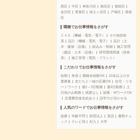
西区
中区
神奈川区
鶴見区
都筑区
金沢区
青葉区
保土ヶ谷区
戸塚区
港南
区
職種でお仕事情報をさがす
ＣＡＤ（機械・電気・電子）
その他技術
系
設計（機械・電気・電子）
設計（土
木・建築・設備）
組込み・制御
施工管理
（建設・土木・設備）
研究開発関連（技術
系）
施工管理（電気・プラント）
こだわりでお仕事情報をさがす
短期
単発
職種未経験OK
10名以上の大
量募集
友だちと一緒の応募OK
在宅・リモ
ートワーク
週2～3日勤務
週4日勤務
土
日祝のみ勤務
残業なし
副業・WワークOK
交通費別途支給あり
語学力が活かせる
人気のワードでお仕事情報をさがす
急募
年齢不問
財団法人
英語
書類チェ
ック
テレビ局
封入
大学