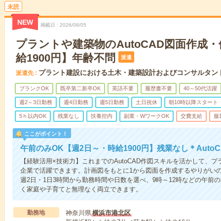
未読
NEW
掲載日
2026/08/05
プラントや建築物のAutoCAD図面作成
給1900円】年齢不問
派遣
プラント建設における土木・建築設計およびコンサルタン
派遣先
ブランクOK
既卒第二新卒OK
英語不要
履歴書不要
40～50代活躍
週2～3日勤務
週4日勤務
週5日勤務
土日祝休
朝10時以降スタート
5ｈ以内OK
残業なし
扶養控内
副業・WワークOK
交費支給
服
ここがポイント！
午前のみOK【週2日～・時給1900円】残業なし＊Auto
【経験活用×技術力】これまでのAutoCAD作図スキルを活かして、
企業で活躍できます。計画図をもとに1から図面を作成するやりがい
週2日・1日3時間から勤務時間や日数を選べ、9時～12時などの午前
く家庭や子育てと無理なく両立できます。
勤務地
神奈川県
横浜市港北区