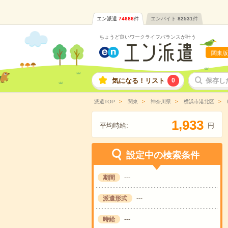
エン派遣
74686
件
エンバイト
82531
件
ちょうど良いワークライフバランスが叶う
関東版
気になる！リスト
0
保存し
派遣TOP
関東
神奈川県
横浜市港北区
,
1
9
3
3
平均時給:
円
設定中の検索条件
期間
---
派遣形式
---
時給
---