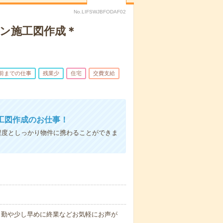
No.LIFSWJBFODAF02
ョン施工図作成＊
時前までの仕事
残業少
住宅
交費支給
工図作成のお仕事！
程度としっかり物件に携わることができま
めに出勤や少し早めに終業などお気軽にお声が