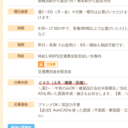
新横浜駅から徒歩7分／菊名駅から徒歩16分
曜日頻度
週2～5日（月～金）※日数・曜日はお選びいただけ
けます。
時間
9:00～17:00の中で、実働3時間以上でお選びいただけます。
など
期間
即日～長期 ※お盆明け・9月～開始も相談可能です。
時給
時給1,900円(交通費全額支給)／扶養内
交通費
交通費別途全額支給
仕事内容
ＣＡＤ（土木・建築・設備）
＼週2～・午前のみOK！建築設計会社＠新横浜／当社ス
ADを用いた図面作成・修正をお任せします。【業…
応募資格
ブランクOK / 英語力不要
【必須】AutoCADを使った図面（平面図・断面図・
ル）
職場の雰囲気