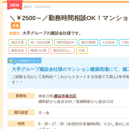
NEW
掲載日
2026/08/05
＼￥2500～／勤務時間相談OK！マンシ
派遣
大手グループの建設会社様です。
派遣先
英語不要
40～50代活躍
WEB登録OK
週5日勤務
土日祝休
17
服装自由
職場が分煙
電話対応なし
CAD
ここがポイント！
大手グループ建設会社様のマンション建築現場にて、施
ご経験を活かして高時給＊これからスタートする現場で工期も1年半
す＾＾
勤務地
神奈川県
横浜市港北区
綱島駅から徒歩10分／新綱島駅から徒歩11分
曜日頻度
月～金
時間
8：30～17：30（休憩60分実働8時間）※少し遅