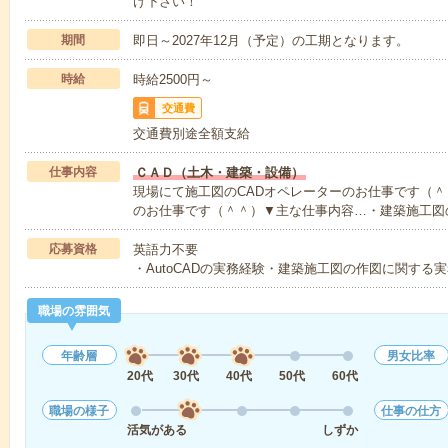
け下さい！
期間
即日～2027年12月（予定）の工期となります。
時給
時給2500円～
交通費
交通費別途全額支給
仕事内容
ＣＡＤ（土木・建築・設備）
現場にて施工図のCADオペレーターのお仕事です（
のお仕事です（＾＾）▼主な仕事内容…・建築施工図
応募資格
英語力不要
・AutoCADの実務経験・建築施工図の作図に関する
職場の雰囲気
年齢層
男女比率
20代
30代
40代
50代
60代
職場の様子
仕事の仕方
活気がある
しずか