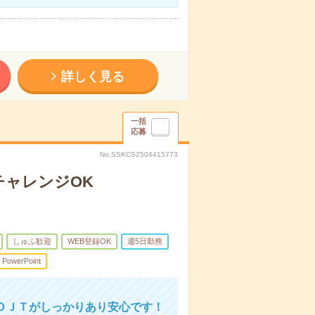
詳しく見る
一括
応募
No.SSKCS2504415773
チャレンジOK
しゅふ歓迎
WEB登録OK
週5日勤務
PowerPoint
ＯＪＴがしっかりあり安心です！