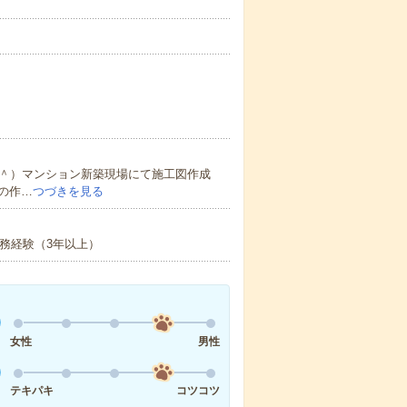
＾＾）マンション新築現場にて施工図作成
の作…
つづきを見る
実務経験（3年以上）
女性
男性
テキパキ
コツコツ