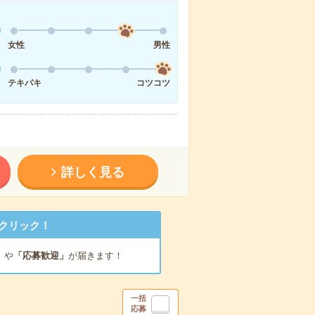
女性
男性
テキパキ
コツコツ
詳しく見る
クリック！
」
や
「応募歓迎」
が届きます！
一括
応募