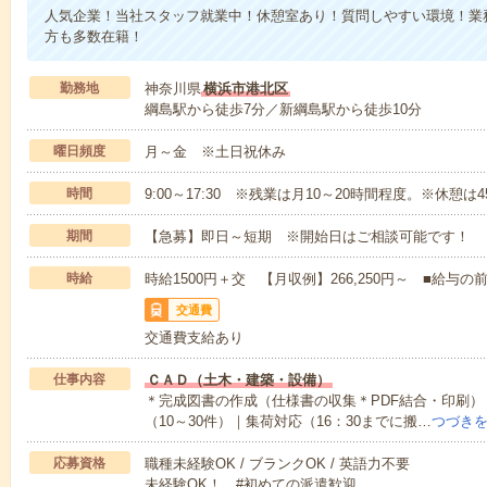
人気企業！当社スタッフ就業中！休憩室あり！質問しやすい環境！業
方も多数在籍！
勤務地
神奈川県
横浜市港北区
綱島駅から徒歩7分／新綱島駅から徒歩10分
曜日頻度
月～金 ※土日祝休み
時間
9:00～17:30 ※残業は月10～20時間程度。※休憩は
期間
【急募】即日～短期 ※開始日はご相談可能です！
時給
時給1500円＋交 【月収例】266,250円～ ■給
交通費
交通費支給あり
仕事内容
ＣＡＤ（土木・建築・設備）
＊完成図書の作成（仕様書の収集＊PDF結合・印刷）｜
（10～30件）｜集荷対応（16：30までに搬…
つづき
応募資格
職種未経験OK / ブランクOK / 英語力不要
未経験OK！ #初めての派遣歓迎