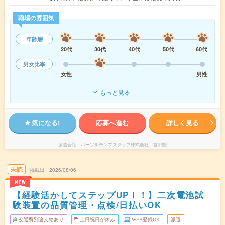
職場の雰囲気
年齢層
20代
30代
40代
50代
60代
男女比率
女性
男性
もっと見る
気になる!
応募へ進む
詳しく見る
派遣会社
パーソルテンプスタッフ株式会社 首都圏
未読
掲載日
2026/08/06
NEW
【経験活かしてステップUP！！】二次電池試
験装置の品質管理・点検/日払いOK
交通費別途支給あり
土日祝日が休み
WEB登録OK
派遣