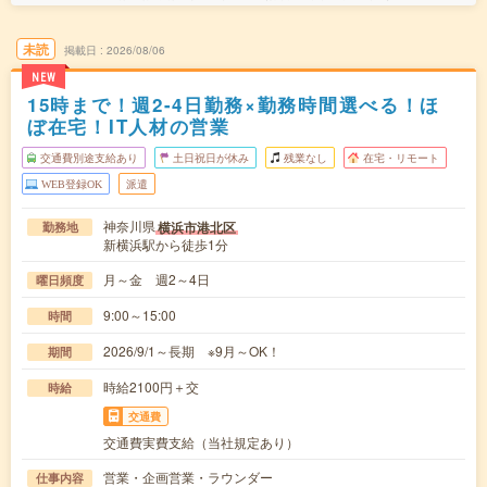
未読
掲載日
2026/08/06
NEW
15時まで！週2-4日勤務×勤務時間選べる！ほ
ぼ在宅！IT人材の営業
交通費別途支給あり
土日祝日が休み
残業なし
在宅・リモート
WEB登録OK
派遣
神奈川県
横浜市港北区
勤務地
新横浜駅から徒歩1分
月～金 週2～4日
曜日頻度
9:00～15:00
時間
2026/9/1～長期 ※9月～OK！
期間
時給2100円＋交
時給
交通費
交通費実費支給（当社規定あり）
営業・企画営業・ラウンダー
仕事内容