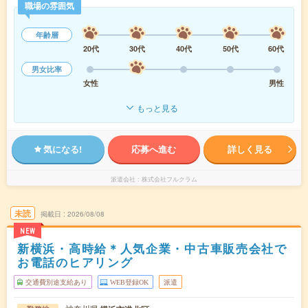
職場の雰囲気
年齢層
20代
30代
40代
50代
60代
男女比率
女性
男性
もっと見る
気になる!
応募へ進む
詳しく見る
派遣会社
株式会社フルクラム
未読
掲載日
2026/08/08
NEW
新横浜・高時給＊人気企業・中古車販売会社で
お電話のヒアリング
交通費別途支給あり
WEB登録OK
派遣