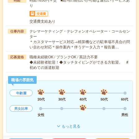
時給
り
交通費
交通費支給あり
テレマーケティング・テレフォンオペレーター・コールセン
仕事内容
ター
＊カスタマーサービス対応→精算機などの駐車場不具合の問
い合わせ対応＊操作案内＊伴うデータ入力＊報告書…
職種未経験OK / ブランクOK / 英語力不要
応募資格
◆未経験者歓迎！◆タッチタイピングができる方歓迎。 #
初めての派遣歓迎
職場の雰囲気
年齢層
20代
30代
40代
50代
60代
男女比率
女性
男性
もっと見る