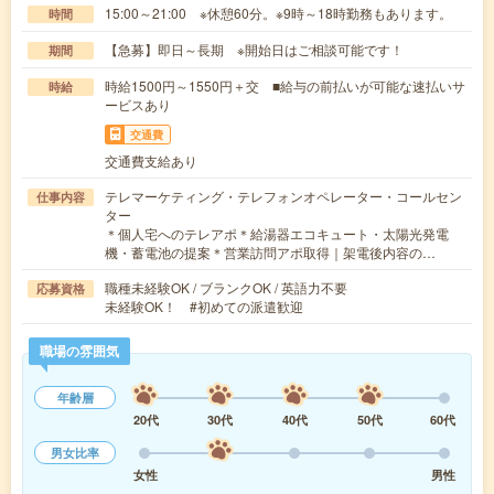
15:00～21:00 ※休憩60分。※9時～18時勤務もあります。
時間
【急募】即日～長期 ※開始日はご相談可能です！
期間
時給1500円～1550円＋交 ■給与の前払いが可能な速払いサ
時給
ービスあり
交通費
交通費支給あり
テレマーケティング・テレフォンオペレーター・コールセン
仕事内容
ター
＊個人宅へのテレアポ＊給湯器エコキュート・太陽光発電
機・蓄電池の提案＊営業訪問アポ取得｜架電後内容の…
職種未経験OK / ブランクOK / 英語力不要
応募資格
未経験OK！ #初めての派遣歓迎
職場の雰囲気
年齢層
20代
30代
40代
50代
60代
男女比率
女性
男性