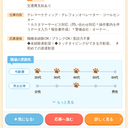
交通費支給あり
テレマーケティング・テレフォンオペレーター・コールセン
仕事内容
ター
＊カスタマーサービス対応（問い合わせ対応＊操作案内を伴
うデータ入力＊報告書作成）＊警備会社・オーナー…
職種未経験OK / ブランクOK / 英語力不要
応募資格
◆未経験者歓迎！◆タッチタイピングができる方歓迎。 #
初めての派遣歓迎
職場の雰囲気
年齢層
20代
30代
40代
50代
60代
男女比率
女性
男性
もっと見る
気になる!
応募へ進む
詳しく見る