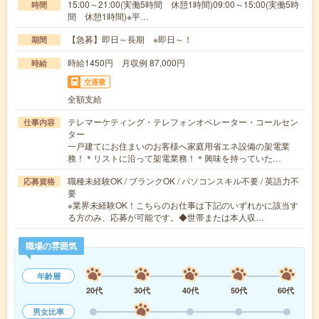
15:00～21:00(実働5時間 休憩1時間)09:00～15:00(実働5時
時間
間 休憩1時間)※平…
【急募】即日～長期 ※即日～！
期間
時給1450円 月収例 87,000円
時給
交通費
全額支給
テレマーケティング・テレフォンオペレーター・コールセン
仕事内容
ター
一戸建てにお住まいのお客様へ家庭用省エネ設備の架電業
務！＊リストに沿って架電業務！＊興味を持っていた…
職種未経験OK / ブランクOK / パソコンスキル不要 / 英語力不
応募資格
要
※業界未経験OK！こちらのお仕事は下記のいずれかに該当す
る方のみ、応募が可能です。◆世帯または本人収…
職場の雰囲気
年齢層
20代
30代
40代
50代
60代
男女比率