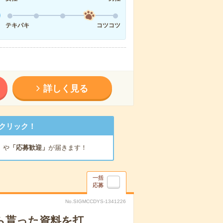
テキパキ
コツコツ
詳しく見る
クリック！
」
や
「応募歓迎」
が届きます！
一括
応募
No.SIGMCCDYS-1341226
から貰った資料を打