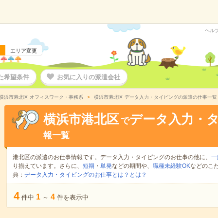
ヘル
エリア変更
た希望条件
お気に入りの派遣会社
横浜市港北区 オフィスワーク・事務系
横浜市港北区 データ入力・タイピングの派遣の仕事一覧
横浜市港北区
データ入力・
で
報一覧
港北区の派遣のお仕事情報です。データ入力・タイピングのお仕事の他に、
一
り揃えています。さらに、
短期
・
単発
などの期間や、
職種未経験OK
などのこ
典：
データ入力・タイピングのお仕事とは？とは？
4
1
4
件中
～
件を表示中