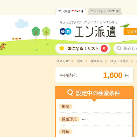
エン派遣
71573
件
エンバイト
82531
件
ちょうど良いワークライフバランスが叶う
関東版
気になる！リスト
0
保存し
派遣TOP
関東
神奈川県
横浜市港北区
,
1
6
0
0
平均時給:
円
設定中の検索条件
期間
---
派遣形式
---
時給
---