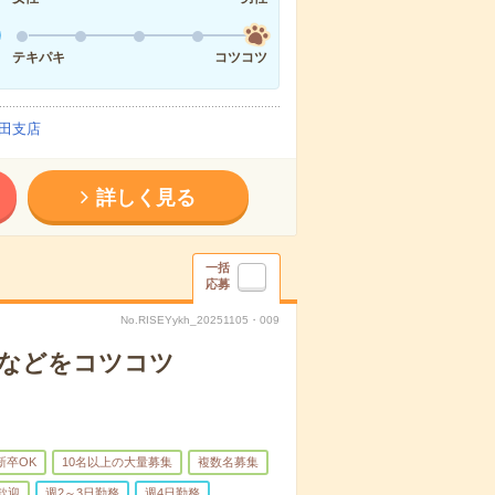
テキパキ
コツコツ
田支店
詳しく見る
一括
応募
No.RISEYykh_20251105・009
物などをコツコツ
新卒OK
10名以上の大量募集
複数名募集
歓迎
週2～3日勤務
週4日勤務