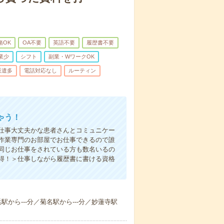
緒OK
OA不要
英語不要
履歴書不要
業少
シフト
副業・WワークOK
派遣多
電話対応なし
ルーティン
ゃう！
仕事大丈夫かな患者さんとコミュニケー
作業専門のお部屋でお仕事できるので誰
同じお仕事をされている方も数名いるの
得！＞仕事しながら履歴書に書ける資格
から---分／菊名駅から---分／妙蓮寺駅