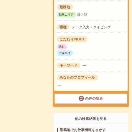
勤務地
港北区
勤務エリア
職種
データ入力・タイピング
こだわりINDEX
---
絶対
---
できれば
キーワード
---
あなたのプロフィール
---
条件の変更
他の検索結果を見る
勤務地でお仕事情報をさがす