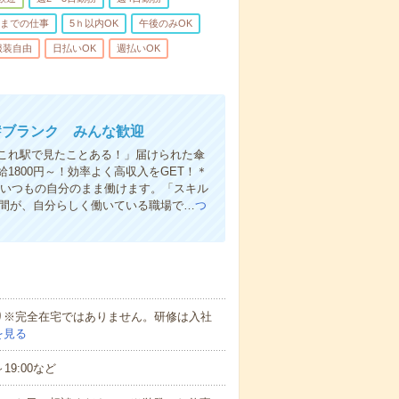
前までの仕事
5ｈ以内OK
午後のみOK
服装自由
日払いOK
週払いOK
 #ブランク みんな歓迎
これ駅で見たことある！」届けられた傘
800円～！効率よく高収入をGET！＊
 いつもの自分のまま働けます。「スキル
仲間が、自分らしく働いている職場で…
つ
り※完全在宅ではありません。研修は入社
を見る
～19:00など