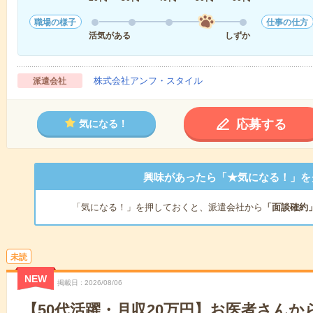
職場の様子
仕事の仕方
活気がある
しずか
株式会社アンフ・スタイル
派遣会社
応募する
気になる！
興味があったら「★気になる！」を
「気になる！」を押しておくと、派遣会社から
「面談確約
未読
NEW
掲載日
2026/08/06
【50代活躍・月収20万円】お医者さん