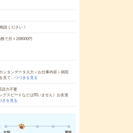
ご相談ください！
勤務で月々208000円
カンタンデータ入力＜お仕事内容＞病院
を見て…
つづきを見る
 英語力不要
ピングスピードなどは問いません）お友達
づきを見る
女性
男性