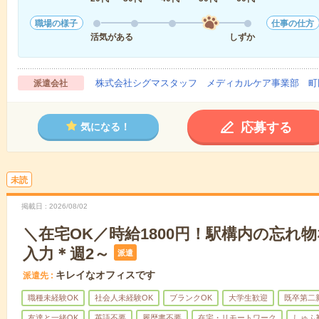
職場の様子
仕事の仕方
活気がある
しずか
株式会社シグマスタッフ メディカルケア事業部 町
派遣会社
応募する
気になる！
未読
掲載日
2026/08/02
＼在宅OK／時給1800円！駅構内の忘れ
入力＊週2～
派遣
キレイなオフィスです
派遣先
職種未経験OK
社会人未経験OK
ブランクOK
大学生歓迎
既卒第二
友達と一緒OK
英語不要
履歴書不要
在宅・リモートワーク
しゅふ