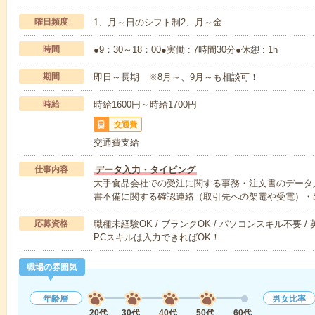
曜日頻度
1、月～日のシフト制2、月～金
時間
●9：30～18：00●実働 : 7時間30分●休憩 : 1h
期間
即日～長期 ※8月～、9月～も相談可！
時給
時給1600円～時給1700円
交通費
交通費支給
仕事内容
データ入力・タイピング
大手食品会社での受注に関する事務・注文書のデータ
書不備に関する確認連絡（取引先への架電や受電）・
応募資格
職種未経験OK / ブランクOK / パソコンスキル不要 /
PCスキルは入力できればOK！
職場の雰囲気
年齢層
男女比率
20代
30代
40代
50代
60代