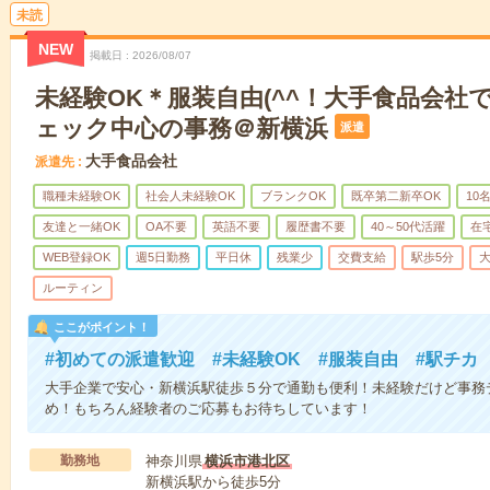
未読
NEW
掲載日
2026/08/07
未経験OK＊服装自由(^^！大手食品会社
ェック中心の事務＠新横浜
派遣
大手食品会社
派遣先
職種未経験OK
社会人未経験OK
ブランクOK
既卒第二新卒OK
10
友達と一緒OK
OA不要
英語不要
履歴書不要
40～50代活躍
在
WEB登録OK
週5日勤務
平日休
残業少
交費支給
駅歩5分
ルーティン
ここがポイント！
#初めての派遣歓迎 #未経験OK #服装自由 #駅チカ
大手企業で安心・新横浜駅徒歩５分で通勤も便利！未経験だけど事務
め！もちろん経験者のご応募もお待ちしています！
勤務地
神奈川県
横浜市港北区
新横浜駅から徒歩5分