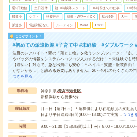
週5日勤務
土日祝休
朝10時以降スタート
16時前までの仕事
17時
残業少
シフト
扶養控内
副業・WワークOK
駅歩5分
大手
派遣多
電話対応なし
ルーティン
Word
Excel
ここがポイント！
#初めての派遣歓迎 #子育て中 #未経験 #ダブルワーク
注目のレアバイト＊駅の「落とし物」を救うシンプルワーク！「あ、
やバッグの情報をシステムへコツコツ入力するだけ！＊未経験でも時給1
【速払い】対応で、急な出費にも安心！＊ネイル・髪型・服装自由！
がないから…」と諦める必要はありません。20～40代のたくさんの
づきを見る
勤務地
神奈川県
横浜市港北区
新横浜駅から徒歩5分
曜日頻度
月～日【週2日～】＊週稼働により在宅頻度の変動あ
日より平日連続3日間(9:00～18:00)にて実施…
つづき
時間
9:00～21:00【1日5時間以上】例）9:00～18:00/10:00