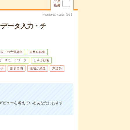
一括
応募
No.UNFS0716st【03】
でデータ入力・チ
名以上の大量募集
複数名募集
宅・リモートワーク
しゅふ歓迎
大手
服装自由
職場が禁煙
派遣多
デビューを考えているあなたにおすす