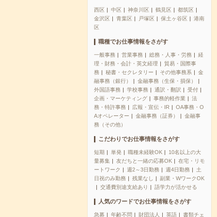
西区
中区
神奈川区
鶴見区
都筑区
金沢区
青葉区
戸塚区
保土ヶ谷区
港南
区
職種でお仕事情報をさがす
一般事務
営業事務
総務・人事・労務
経
理・財務・会計・英文経理
貿易・国際事
務
秘書・セクレタリー
その他事務系
金
融事務（銀行）
金融事務（生保・損保）
外国語事務
学校事務
通訳・翻訳
受付
企画・マーケティング
事務的軽作業
法
務・特許事務
広報・宣伝・IR
OA事務・O
Aオペレーター
金融事務（証券）
金融事
務（その他）
こだわりでお仕事情報をさがす
短期
単発
職種未経験OK
10名以上の大
量募集
友だちと一緒の応募OK
在宅・リモ
ートワーク
週2～3日勤務
週4日勤務
土
日祝のみ勤務
残業なし
副業・WワークOK
交通費別途支給あり
語学力が活かせる
人気のワードでお仕事情報をさがす
急募
年齢不問
財団法人
英語
書類チェ