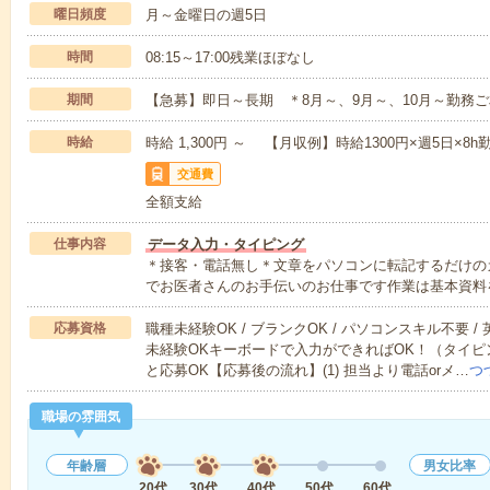
曜日頻度
月～金曜日の週5日
時間
08:15～17:00残業ほぼなし
期間
【急募】即日～長期 ＊8月～、9月～、10月～勤務
時給
時給 1,300円 ～ 【月収例】時給1300円×週5日×8h
交通費
全額支給
仕事内容
データ入力・タイピング
＊接客・電話無し＊文章をパソコンに転記するだけの
でお医者さんのお手伝いのお仕事です作業は基本資料
応募資格
職種未経験OK / ブランクOK / パソコンスキル不要 /
未経験OKキーボードで入力ができればOK！（タイ
と応募OK【応募後の流れ】(1) 担当より電話orメ…
つ
職場の雰囲気
年齢層
男女比率
20代
30代
40代
50代
60代