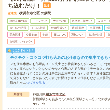
ち込むだけ！
派遣
横浜市港北区 の病院
派遣先
職種未経験OK
ブランクOK
大学生歓迎
既卒第二新卒OK
友達と一
40～50代活躍
しゅふ歓迎
WEB登録OK
週5日勤務
土日祝休
残
医療福祉
交費支給
制服
日払いOK
週払いOK
職場が禁煙
自転車・バイクOK
ここがポイント！
モクモク・コツコツ打ち込みのお仕事なので集中できち
＜お仕事専用のお部屋あり！＞先生とか看護師さんがいるところでお
ション取らないといけないのかなと心配の方でも安心！データ入力の
にも邪魔されずに自分のお仕事に完全集中できちゃいます！お部屋に
で分からないことがあったらすぐに聞けます！＜仕事しながら資格取
取れちゃ…
つづきを見る
勤務地
神奈川県
横浜市港北区
新横浜駅から徒歩7分／岸根公園駅から---分／北新横浜駅
から---分