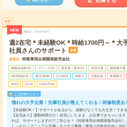
応募する
未読
NEW
掲載日
2026/08/07
週2在宅＊未経験OK＊時給1700円～＊大
社員さんのサポート
派遣
特装車両企画開発販売会社
派遣先
職種未経験OK
ブランクOK
既卒第二新卒OK
英語不要
履歴書不要
WEB登録OK
週5日勤務
土日祝休
残業少
交費支給
車通勤可
Word
Excel
PowerPoint
ここがポイント！
憧れの大手企業！先輩社員が教えてくれる！研修制度あ
【未経験OK！】サポートがあるから、経験がなくても大丈夫！でき
【在宅あり】通勤時間ゼロ！自宅にいたまま、お仕事できちゃいます
れば、サポートしますのでご安心を＊《特装車両企画開発販売会社》人
しっかり！マニュアル完備！モクモク事務！服装は比較的自由！当社