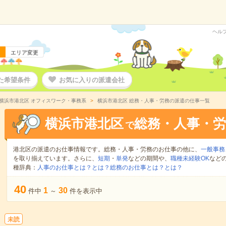
ヘル
エリア変更
た希望条件
お気に入りの派遣会社
横浜市港北区 オフィスワーク・事務系
横浜市港北区 総務・人事・労務の派遣の仕事一覧
横浜市港北区
総務・人事・労
で
港北区の派遣のお仕事情報です。総務・人事・労務のお仕事の他に、
一般事務
を取り揃えています。さらに、
短期
・
単発
などの期間や、
職種未経験OK
など
種辞典：
人事のお仕事とは？とは？
総務のお仕事とは？とは？
40
1
30
件中
～
件を表示中
未読