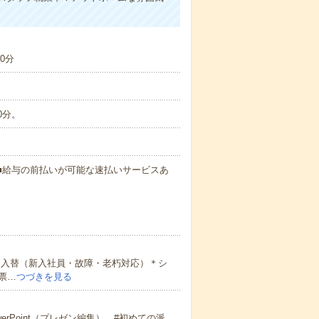
0分
0分。
円～ ■給与の前払いが可能な速払いサービスあ
・入替（新入社員・故障・老朽対応）＊シ
票…
つづきを見る
erPoint（プレゼン編集） #初めての派