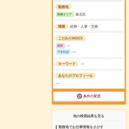
勤務地
港北区
勤務エリア
職種
総務・人事・労務
こだわりINDEX
---
絶対
---
できれば
キーワード
---
あなたのプロフィール
---
条件の変更
他の検索結果を見る
勤務地でお仕事情報をさがす