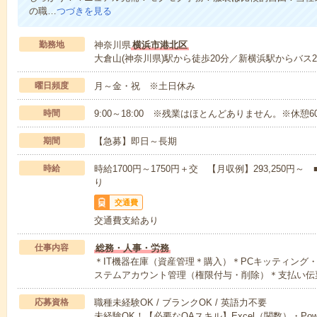
の職…
つづきを見る
勤務地
神奈川県
横浜市港北区
大倉山(神奈川県)駅から徒歩20分／新横浜駅からバス2
曜日頻度
月～金・祝 ※土日休み
時間
9:00～18:00 ※残業はほとんどありません。※休憩6
期間
【急募】即日～長期
時給
時給1700円～1750円＋交 【月収例】293,250
り
交通費
交通費支給あり
仕事内容
総務・人事・労務
＊IT機器在庫（資産管理＊購入）＊PCキッティング
ステムアカウント管理（権限付与・削除）＊支払い伝
応募資格
職種未経験OK / ブランクOK / 英語力不要
未経験OK！【必要なOAスキル】Excel（関数）・Pow