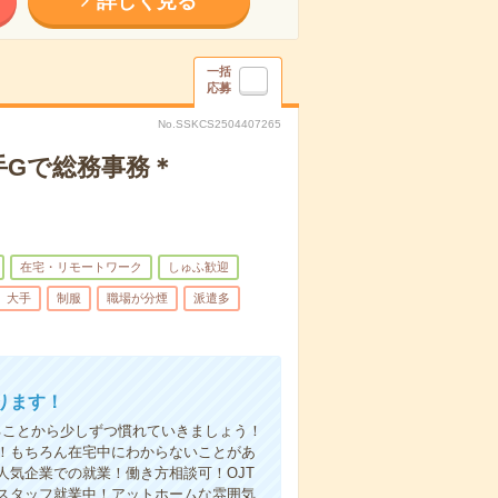
詳しく見る
一括
応募
No.SSKCS2504407265
手Gで総務事務＊
在宅・リモートワーク
しゅふ歓迎
大手
制服
職場が分煙
派遣多
ります！
ることから少しずつ慣れていきましょう！
！もちろん在宅中にわからないことがあ
気企業での就業！働き方相談可！OJT
スタッフ就業中！アットホームな雰囲気