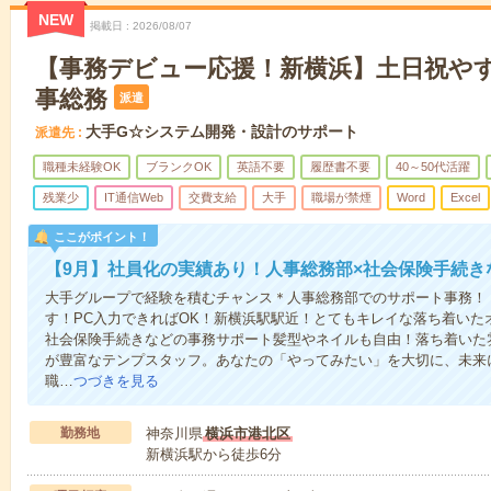
NEW
掲載日
2026/08/07
【事務デビュー応援！新横浜】土日祝やす
事総務
派遣
大手G☆システム開発・設計のサポート
派遣先
職種未経験OK
ブランクOK
英語不要
履歴書不要
40～50代活躍
残業少
IT通信Web
交費支給
大手
職場が禁煙
Word
Excel
ここがポイント！
【9月】社員化の実績あり！人事総務部×社会保険手続き
大手グループで経験を積むチャンス＊人事総務部でのサポート事務！
す！PC入力できればOK！新横浜駅駅近！とてもキレイな落ち着いた
社会保険手続きなどの事務サポート髪型やネイルも自由！落ち着いた
が豊富なテンプスタッフ。あなたの「やってみたい」を大切に、未来
職…
つづきを見る
勤務地
神奈川県
横浜市港北区
新横浜駅から徒歩6分