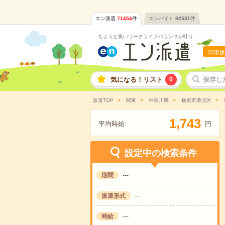
エン派遣
71454
件
エンバイト
82531
件
ちょうど良いワークライフバランスが叶う
関東版
気になる！リスト
0
保存し
派遣TOP
関東
神奈川県
横浜市港北区
,
1
7
4
3
平均時給:
円
設定中の検索条件
期間
---
派遣形式
---
時給
---