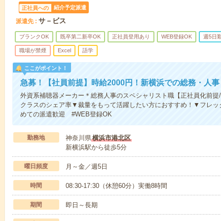
紹介予定派遣
正社員への
サ－ビス
派遣先
ブランクOK
既卒第二新卒OK
正社員登用あり
WEB登録OK
週5日
職場が禁煙
Excel
語学
ここがポイント！
急募！【社員前提】時給2000円！新横浜での総務・人事
外資系補聴器メーカー＊総務人事のスペシャリスト職【正社員化前提/想
クラスのシェア率▼裁量をもって活躍したい方におすすめ！▼フレック
めての派遣歓迎 #WEB登録OK
勤務地
神奈川県
横浜市港北区
新横浜駅から徒歩5分
曜日頻度
月～金／週5日
時間
08:30-17:30（休憩60分）実働8時間
期間
即日～長期