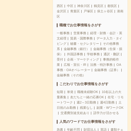
西区
中区
神奈川区
鶴見区
都筑区
金沢区
青葉区
戸塚区
保土ヶ谷区
港南
区
職種でお仕事情報をさがす
一般事務
営業事務
経理・財務・会計・英
文経理
貿易・国際事務
データ入力・タイ
ピング
秘書・セクレタリー
その他事務
系
金融事務（銀行）
金融事務（生保・損
保）
外国語事務
学校事務
通訳・翻訳
受付
企画・マーケティング
事務的軽作
業
広報・宣伝・IR
法務・特許事務
OA
事務・OAオペレーター
金融事務（証券）
金融事務（その他）
こだわりでお仕事情報をさがす
短期
単発
職種未経験OK
10名以上の大
量募集
友だちと一緒の応募OK
在宅・リモ
ートワーク
週2～3日勤務
週4日勤務
土
日祝のみ勤務
残業なし
副業・WワークOK
交通費別途支給あり
語学力が活かせる
人気のワードでお仕事情報をさがす
急募
年齢不問
財団法人
英語
書類チェ