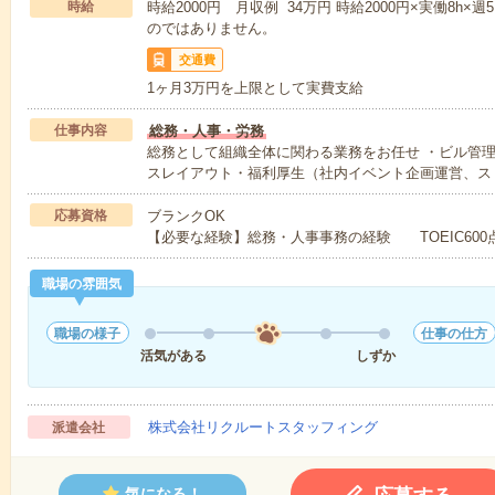
時給
時給2000円 月収例 34万円 時給2000円×実働8h×
のではありません。
交通費
1ヶ月3万円を上限として実費支給
仕事内容
総務・人事・労務
総務として組織全体に関わる業務をお任せ ・ビル管
スレイアウト・福利厚生（社内イベント企画運営、ス
応募資格
ブランクOK
【必要な経験】総務・人事事務の経験 TOEIC600
職場の雰囲気
職場の様子
仕事の仕方
活気がある
しずか
株式会社リクルートスタッフィング
派遣会社
気になる！