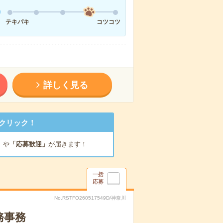
テキパキ
コツコツ
詳しく見る
クリック！
」
や
「応募歓迎」
が届きます！
一括
応募
No.RSTFO260517549D/神奈川
務事務