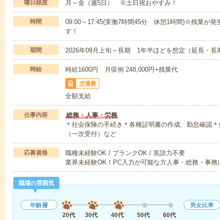
曜日頻度
月～金（週5日） ※土日祝おやすみ！
時間
09:00～17:45(実働7時間45分 休憩1時間)※残業が
す！
期間
2026年09月上旬～長期 1年半ほどを想定（延長・
時給
時給1600円 月収例 248,000円+残業代
交通費
全額支給
仕事内容
総務・人事・労務
＊社会保険の手続き＊各種証明書の作成、勤怠確認＊
（一次受付）など
応募資格
職種未経験OK / ブランクOK / 英語力不要
業界未経験OK！PC入力が可能な方人事・総務・事務
職場の雰囲気
年齢層
男女比率
20代
30代
40代
50代
60代