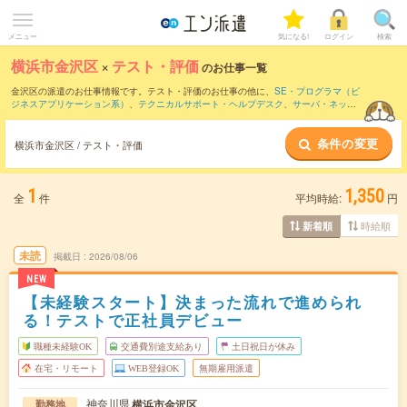
メニュー
気になる!
ログイン
検索
横浜市金沢区
×
テスト・評価
のお仕事一覧
金沢区の派遣のお仕事情報です。テスト・評価のお仕事の他に、
SE・プログラマ（ビ
ジネスアプリケーション系）
、
テクニカルサポート・ヘルプデスク
、
サーバ・ネット
ワークエンジニア
などを取り揃えています。さらに、
短期
・
単発
などの期間や、
職種
未経験OK
などのこだわり条件で絞り込んでいただけます。職種辞典：
テスト・評価の
条件の変更
お仕事とは？とは？
横浜市金沢区 / テスト・評価
1
1,350
全
件
平均時給:
円
時給順
新着順
未読
掲載日
2026/08/06
NEW
【未経験スタート】決まった流れで進められ
る！テストで正社員デビュー
職種未経験OK
交通費別途支給あり
土日祝日が休み
在宅・リモート
WEB登録OK
無期雇用派遣
神奈川県
横浜市金沢区
勤務地