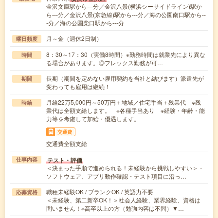
金沢文庫駅から---分／金沢八景(横浜シーサイドライン)駅か
ら---分／金沢八景(京急線)駅から---分／海の公園南口駅から--
-分／海の公園柴口駅から---分
月～金（週休2日制）
曜日頻度
8：30～17：30（実働8時間）※勤務時間は就業先により異な
時間
る場合があります。◎フレックス勤務が可…
長期（期間を定めない雇用契約を当社と結びます）派遣先が
期間
変わっても雇用は継続！
月給22万5,000円～50万円＋地域／住宅手当＋残業代 ※残
時給
業代は全額支給します。 ※各種手当あり ※経験・年齢・能
力等を考慮して加給・優遇します。
交通費
交通費全額支給
テスト・評価
仕事内容
＜決まった手順で進められる！未経験から挑戦しやすい＞・
ソフトウェア、アプリ動作確認・テスト項目に沿っ…
職種未経験OK / ブランクOK / 英語力不要
応募資格
＜未経験、第二新卒OK！＞社会人経験、業界経験、資格は
問いません！※高卒以上の方（勉強内容は不問）▼…