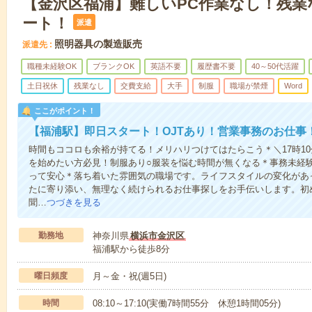
【金沢区福浦】難しいPC作業なし！残業
ート！
派遣
照明器具の製造販売
派遣先
職種未経験OK
ブランクOK
英語不要
履歴書不要
40～50代活躍
土日祝休
残業なし
交費支給
大手
制服
職場が禁煙
Word
ここがポイント！
【福浦駅】即日スタート！OJTあり！営業事務のお仕事
時間もココロも余裕が持てる！メリハリつけてはたらこう＊＼17時1
を始めたい方必見！制服あり○服装を悩む時間が無くなる＊事務未経
って安心＊落ち着いた雰囲気の職場です。ライフスタイルの変化があ
たに寄り添い、無理なく続けられるお仕事探しをお手伝いします。初
聞…
つづきを見る
勤務地
神奈川県
横浜市金沢区
福浦駅から徒歩8分
曜日頻度
月～金・祝(週5日)
時間
08:10～17:10(実働7時間55分 休憩1時間05分)