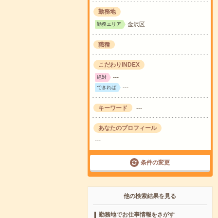
勤務地
金沢区
勤務エリア
職種
---
こだわりINDEX
---
絶対
---
できれば
キーワード
---
あなたのプロフィール
---
条件の変更
他の検索結果を見る
勤務地でお仕事情報をさがす