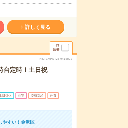
詳しく見る
一括
応募
No.TEMPGT26-0418822
7時台定時！土日祝
土日祝休
住宅
交費支給
外資
しやすい！金沢区