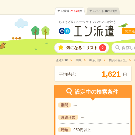
エン派遣
71573
件
エンバイト
82531
件
ちょうど良いワークライフバランスが叶う
関東版
気になる！リスト
0
保存し
派遣TOP
関東
神奈川県
横浜市金沢区
,
1
6
2
1
平均時給:
円
設定中の検索条件
期間
---
派遣形式
---
時給
950円以上