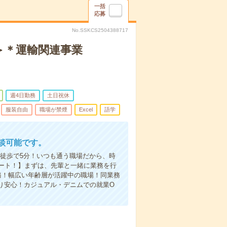
一括
応募
No.SSKCS2504388717
＞＊運輸関連事業
週4日勤務
土日祝休
服装自由
職場が禁煙
Excel
語学
談可能です。
徒歩で5分！いつも通う職場だから、時
ート！】まずは、先輩と一緒に業務を行
務！幅広い年齢層が活躍中の職場！同業務
り安心！カジュアル・デニムでの就業O