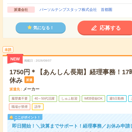
パーソルテンプスタッフ株式会社 首都圏
派遣会社
応募する
気になる！
未読
NEW
掲載日
2026/08/07
1750円＊【あんしん長期】経理事務！1
休み
派遣
メーカー
派遣先
履歴書不要
40～50代活躍
しゅふ歓迎
WEB登録OK
週5日勤務
職場が禁煙
語学
ここがポイント！
即日開始！＼決算までサポート！経理事務／お休み申請