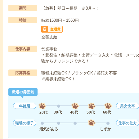
期間
【急募】即日～長期 ※8月～！
時給
時給1500円～1550円
交通費
全額支給
仕事内容
営業事務
＊受発注＊納期調整＊出荷データ入力＊電話・メール
験からチャレンジできる！
応募資格
職種未経験OK / ブランクOK / 英語力不要
※業界未経験OK！
職場の雰囲気
年齢層
男女比率
20代
30代
40代
50代
60代
職場の様子
仕事の仕方
活気がある
しずか