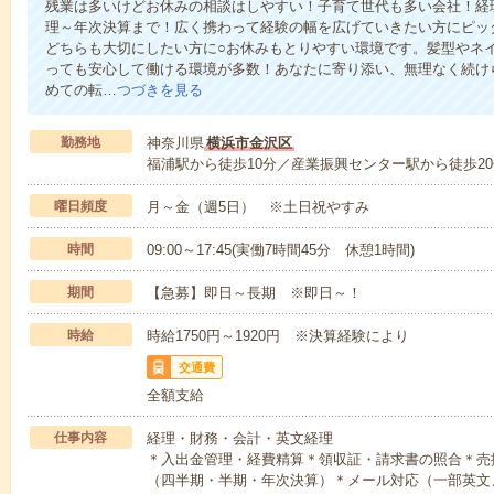
残業は多いけどお休みの相談はしやすい！子育て世代も多い会社！経
理～年次決算まで！広く携わって経験の幅を広げていきたい方にピッ
どちらも大切にしたい方に○お休みもとりやすい環境です。髪型やネ
っても安心して働ける環境が多数！あなたに寄り添い、無理なく続け
めての転…
つづきを見る
勤務地
神奈川県
横浜市金沢区
福浦駅から徒歩10分／産業振興センター駅から徒歩20
曜日頻度
月～金（週5日） ※土日祝やすみ
時間
09:00～17:45(実働7時間45分 休憩1時間)
期間
【急募】即日～長期 ※即日～！
時給
時給1750円～1920円 ※決算経験により
交通費
全額支給
仕事内容
経理・財務・会計・英文経理
＊入出金管理・経費精算＊領収証・請求書の照合＊売
（四半期・半期・年次決算）＊メール対応（一部英文