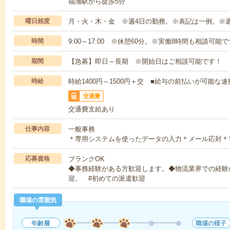
福浦駅から徒歩5分
曜日頻度
月・火・木・金 ※週4日の勤務。※表記は一例。※
時間
9:00～17:00 ※休憩60分。※実働8時間も相談可能
期間
【急募】即日～長期 ※開始日はご相談可能です！
時給
時給1400円～1500円＋交 ■給与の前払いが可能な
交通費
交通費支給あり
仕事内容
一般事務
＊専用システムを使ったデータの入力＊メール応対＊
応募資格
ブランクOK
◆事務経験がある方歓迎します。◆物流業界での経験
迎。 #初めての派遣歓迎
職場の雰囲気
年齢層
職場の様子