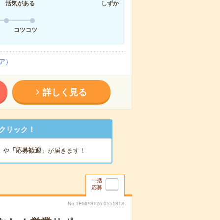
活気がある
しずか
コツコツ
ア）
詳しく見る
クリック！
」
や
「応募歓迎」
が届きます！
一括
応募
No.TEMPGT26-0551813