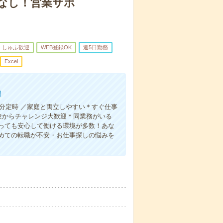
なし！営業サポ
しゅふ歓迎
WEB登録OK
週5日勤務
Excel
！
0分定時 ／家庭と両立しやすい＊すぐ仕事
験からチャレンジ大歓迎＊同業務がいる
っても安心して働ける環境が多数！あな
めての転職が不安・お仕事探しの悩みを