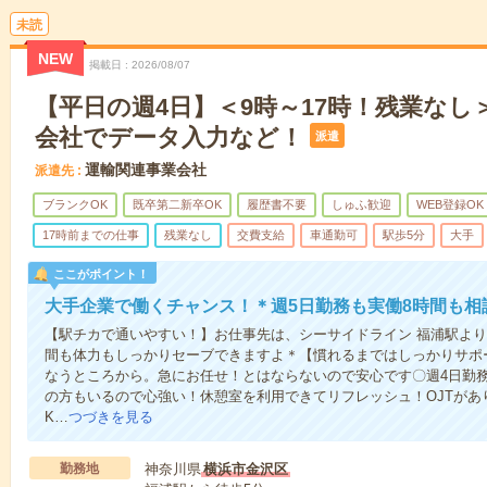
未読
NEW
掲載日
2026/08/07
【平日の週4日】＜9時～17時！残業なし
会社でデータ入力など！
派遣
運輸関連事業会社
派遣先
ブランクOK
既卒第二新卒OK
履歴書不要
しゅふ歓迎
WEB登録OK
17時前までの仕事
残業なし
交費支給
車通勤可
駅歩5分
大手
ここがポイント！
大手企業で働くチャンス！＊週5日勤務も実働8時間も相
【駅チカで通いやすい！】お仕事先は、シーサイドライン 福浦駅より
間も体力もしっかりセーブできますよ＊【慣れるまではしっかりサポ
なうところから。急にお任せ！とはならないので安心です〇週4日勤
の方もいるので心強い！休憩室を利用できてリフレッシュ！OJTがあ
K…
つづきを見る
勤務地
神奈川県
横浜市金沢区