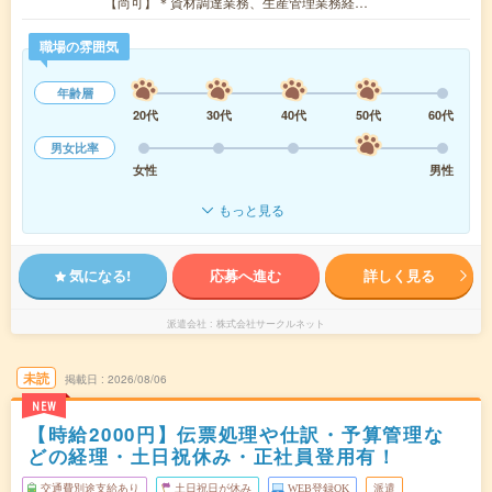
【尚可】＊資材調達業務、生産管理業務経…
職場の雰囲気
年齢層
20代
30代
40代
50代
60代
男女比率
女性
男性
もっと見る
気になる!
応募へ進む
詳しく見る
派遣会社
株式会社サークルネット
未読
掲載日
2026/08/06
NEW
【時給2000円】伝票処理や仕訳・予算管理な
どの経理・土日祝休み・正社員登用有！
交通費別途支給あり
土日祝日が休み
WEB登録OK
派遣