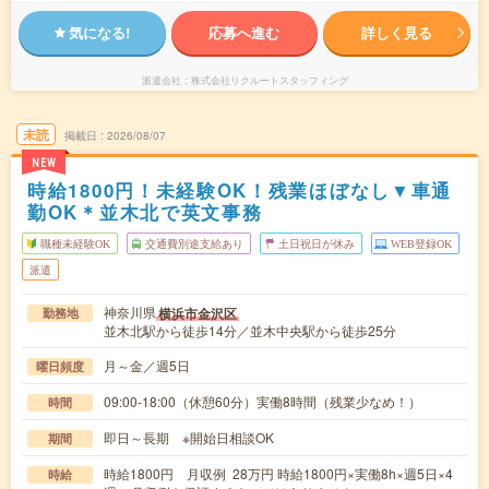
気になる!
応募へ進む
詳しく見る
派遣会社
株式会社リクルートスタッフィング
未読
掲載日
2026/08/07
NEW
時給1800円！未経験OK！残業ほぼなし▼車通
勤OK＊並木北で英文事務
職種未経験OK
交通費別途支給あり
土日祝日が休み
WEB登録OK
派遣
神奈川県
横浜市金沢区
勤務地
並木北駅から徒歩14分／並木中央駅から徒歩25分
月～金／週5日
曜日頻度
09:00-18:00（休憩60分）実働8時間（残業少なめ！）
時間
即日～長期 ※開始日相談OK
期間
時給1800円 月収例 28万円 時給1800円×実働8h×週5日×4
時給