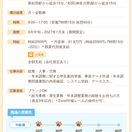
新杉田駅から徒歩15分／杉田(神奈川県)駅から徒歩15分
月～金勤務
曜日頻度
9:00～17:00（実働7時間15分 休憩45分）
時間
9月中旬～2027年1月末（期間限定）
期間
時給2000円 ＊月収例：31.9万円（時給2000円×7時間15分
時給
×22日）＊残業代別途支給
交通費
全額支給（会社規定あり）
総務・人事・労務
仕事内容
・年末調整に関する申告案内準備、事前データ作成・年末調
整関連書類の内容確認、システム登録、データ入力…
ブランクOK
応募資格
＊給与事務・厚生業務・年末調整業務の経験をお持ちの方
（過去3年以内）＊Excel中級レベルの操作が可…
職場の雰囲気
年齢層
20代
30代
40代
50代
60代