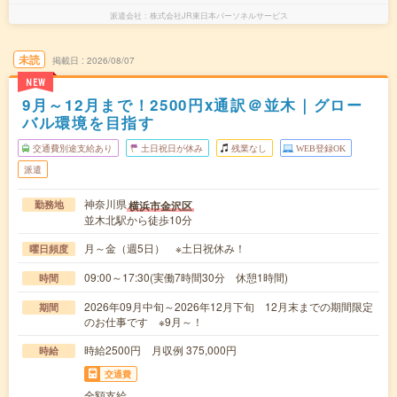
派遣会社
株式会社JR東日本パーソネルサービス
未読
掲載日
2026/08/07
NEW
9月～12月まで！2500円x通訳＠並木｜グロー
バル環境を目指す
交通費別途支給あり
土日祝日が休み
残業なし
WEB登録OK
派遣
神奈川県
横浜市金沢区
勤務地
並木北駅から徒歩10分
月～金（週5日） ※土日祝休み！
曜日頻度
09:00～17:30(実働7時間30分 休憩1時間)
時間
2026年09月中旬～2026年12月下旬 12月末までの期間限定
期間
のお仕事です ※9月～！
時給2500円 月収例 375,000円
時給
交通費
全額支給