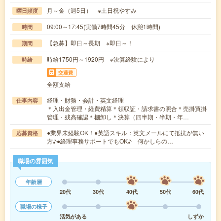
月～金（週5日） ※土日祝やすみ
曜日頻度
09:00～17:45(実働7時間45分 休憩1時間)
時間
【急募】即日～長期 ※即日～！
期間
時給1750円～1920円 ※決算経験により
時給
交通費
全額支給
経理・財務・会計・英文経理
仕事内容
＊入出金管理・経費精算＊領収証・請求書の照合＊売掛買掛
管理・残高確認＊棚卸し＊決算（四半期・半期・年…
●業界未経験OK！●英語スキル：英文メールにて抵抗が無い
応募資格
方♪●経理事務サポートでもOK♪ 何かしらの…
職場の雰囲気
年齢層
20代
30代
40代
50代
60代
職場の様子
活気がある
しずか