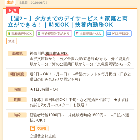
未読
掲載日
2026/08/07
NEW
【週2～】夕方までのデイサービス＊家庭と両
立ができる！｜時短OK｜扶養内勤務OK
職種未経験OK
交通費別途支給あり
土日祝日が休み
WEB登録OK
派遣
神奈川県
横浜市金沢区
勤務地
金沢文庫駅から---分／金沢八景(京急線)駅から---分／能見台
駅から---分／海の公園柴口駅から---分／京急富岡駅から---分
週2日～OK！（月～日） ※希望のシフトを毎月提出（日数と
曜日頻度
曜日の組み合わせや固定も可）
★1日5時間～OK！
時間
【急募】即日勤務OK！中旬～など開始日相談可 ★まずは
期間
お試し2カ月～のスタートも歓迎！
経験者時給1900円～ 未経験者時給1800円～ ※日払い/週
時給
払いOK！
交通費
交通費全額支給