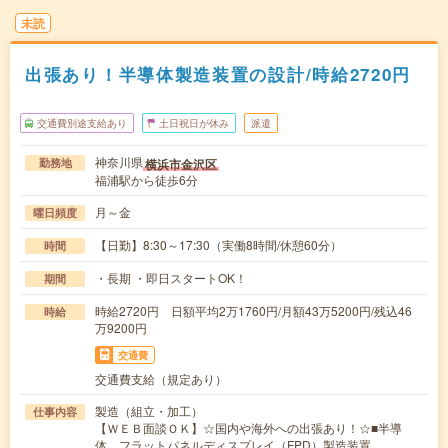
未読
出張あり！半導体製造装置の設計/時給2720円
交通費別途支給あり
土日祝日が休み
派遣
神奈川県
横浜市金沢区
勤務地
福浦駅から徒歩6分
月～金
曜日頻度
【日勤】8:30～17:30（実働8時間/休憩60分）
時間
・長期 ・即日スタートOK！
期間
時給2720円 日額平均2万1760円/月額43万5200円/残込46
時給
万9200円
交通費
交通費支給（規定あり）
製造（組立・加工）
仕事内容
【ＷＥＢ面談ＯＫ】☆国内や海外への出張あり！☆■半導
体、フラットパネルディスプレイ（FPD）製造装置…