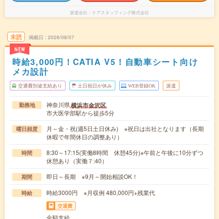
派遣会社
ケアスタッフィング株式会社
未読
掲載日
2026/08/07
NEW
時給3,000円！CATIA V5！自動車シート向け
メカ設計
交通費別途支給あり
土日祝日が休み
WEB登録OK
派遣
神奈川県
横浜市金沢区
勤務地
市大医学部駅から徒歩5分
月～金・祝(週5日土日休み) ※祝日は出社となります（長期
曜日頻度
休暇で年間休日の調整あり）
8:30～17:15(実働8時間 休憩45分)※午前と午後に10分ずつ
時間
休憩あり（実働７:40）
即日～長期 ※9月～開始相談OK！
期間
時給3000円 ※月収例 480,000円+残業代
時給
交通費
全額支給