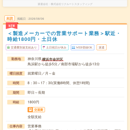
派遣会社
株式会社リクルートスタッフィング
未読
掲載日
2026/08/06
NEW
＜製造メーカーでの営業サポート業務＞駅近・
時給1800円・土日休
交通費別途支給あり
土日祝日が休み
WEB登録OK
派遣
神奈川県
横浜市金沢区
勤務地
鳥浜駅から徒歩5分／南部市場駅から徒歩13分
就業曜日／月～金
曜日頻度
8：30～17：30(実働8時間、休憩1時間)
時間
即日～長期
期間
1800円
時給
交通費
全額支給
営業事務
仕事内容