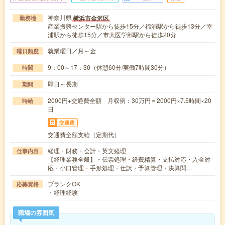
神奈川県
横浜市金沢区
勤務地
産業振興センター駅から徒歩15分／福浦駅から徒歩13分／幸
浦駅から徒歩15分／市大医学部駅から徒歩20分
就業曜日／月～金
曜日頻度
9：00～17：30（休憩60分/実働7時間30分）
時間
即日～長期
期間
2000円+交通費全額 月収例：30万円＝2000円×7.5時間×20
時給
日
交通費
交通費全額支給（定期代）
経理・財務・会計・英文経理
仕事内容
【経理業務全般】・伝票処理・経費精算・支払対応・入金対
応・小口管理・手形処理・仕訳・予算管理・決算関…
ブランクOK
応募資格
・経理経験
職場の雰囲気