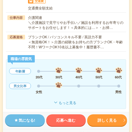
交通費
交通費全額支給
介護関連
仕事内容
＼介護施設で見守りやお手伝い／施設を利用するお年寄りの
サポートをお任せします！＜具体的には…＞・お掃…
ブランクOK / パソコンスキル不要 / 英語力不要
応募資格
＜無資格OK！＞介護の経験をお持ちの方ブランクOK・年齢
不問！WワークOK10名以上募集中！履歴書不…
職場の雰囲気
年齢層
20代
30代
40代
50代
60代
男女比率
女性
男性
もっと見る
気になる!
応募へ進む
詳しく見る