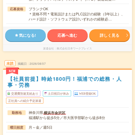
ブランクOK
応募資格
＊資格不問＊電装設計またはPLC設計の経験（3年以上）、
ハード設計・ソフトウェア設計いずれかの経験必…
気になる!
応募へ進む
詳しく見る
派遣会社
株式会社日本ワークプレイス
未読
掲載日
2026/08/07
NEW
【社員前提】時給1800円！福浦での総務・人
事・労務
交通費別途支給あり
土日祝日が休み
WEB登録OK
正社員への紹介予定派遣
神奈川県
横浜市金沢区
勤務地
福浦駅から徒歩5分／市大医学部駅から徒歩8分
月～金／週5日
曜日頻度