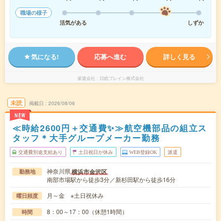
職場の様子
活気がある
しずか
気になる!
応募へ進む
詳しく見る
派遣会社
日総ブレイン株式会社
未読
掲載日
2026/08/06
NEW
≪時給2600円＋交通費✨≫航空機部品の組立ス
タッフ＊大手グループメーカー勤務
交通費別途支給あり
土日祝日が休み
WEB登録OK
派遣
神奈川県
横浜市金沢区
勤務地
南部市場駅から徒歩3分／新杉田駅から徒歩16分
月～金 ※土日祝休み
曜日頻度
8：00～17：00（休憩1時間）
時間