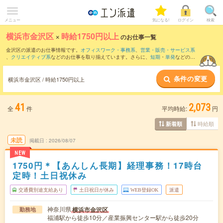
メニュー
気になる!
ログイン
検索
横浜市金沢区
×
時給1750円以上
のお仕事一覧
金沢区の派遣のお仕事情報です。
オフィスワーク・事務系
、
営業・販売・サービス系
、
クリエイティブ系
などのお仕事を取り揃えています。さらに、
短期
・
単発
などの期
間や、
職種未経験OK
などのこだわり条件で絞り込んでいただけます。
条件の変更
横浜市金沢区 / 時給1750円以上
41
2,073
全
件
平均時給:
円
時給順
新着順
未読
掲載日
2026/08/07
NEW
1750円＊【あんしん長期】経理事務！17時台
定時！土日祝休み
交通費別途支給あり
土日祝日が休み
WEB登録OK
派遣
神奈川県
横浜市金沢区
勤務地
福浦駅から徒歩10分／産業振興センター駅から徒歩20分