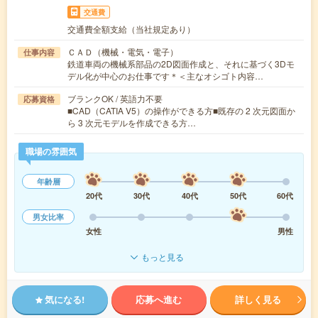
交通費
交通費全額支給（当社規定あり）
ＣＡＤ（機械・電気・電子）
仕事内容
鉄道車両の機械系部品の2D図面作成と、それに基づく3Dモ
デル化が中心のお仕事です＊＜主なオシゴト内容…
ブランクOK / 英語力不要
応募資格
■CAD（CATIA V5）の操作ができる方■既存の 2 次元図面か
ら 3 次元モデルを作成できる方…
職場の雰囲気
年齢層
20代
30代
40代
50代
60代
男女比率
女性
男性
もっと見る
気になる!
応募へ進む
詳しく見る