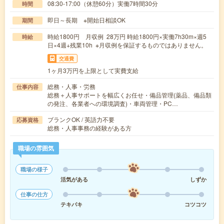
08:30-17:00（休憩60分）実働7時間30分
時間
即日～長期 ※開始日相談OK
期間
時給1800円 月収例 28万円 時給1800円×実働7h30m×週5
時給
日×4週+残業10h ※月収例を保証するものではありません。
交通費
1ヶ月3万円を上限として実費支給
総務・人事・労務
仕事内容
総務＋人事サポートを幅広くお任せ・備品管理(薬品、備品類
の発注、各業者への環境調査)・車両管理・PC…
ブランクOK / 英語力不要
応募資格
総務・人事事務の経験がある方
職場の雰囲気
職場の様子
活気がある
しずか
仕事の仕方
テキパキ
コツコツ