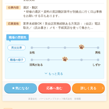
通訳・翻訳
仕事内容
＊研修の通訳＊資料の英語翻訳新卒が別拠点に行く日は事務
をお願いする日もあります。
業界未経験OK！英会話実務経験ある方英語：（会話）電話
応募資格
取次／（読み書き）メモ・手紙英語を使って働きた…
職場の雰囲気
男女比率
女性
男性
職場の様子
活気がある
しずか
もっと見る
気になる!
応募へ進む
詳しく見る
派遣会社
パーソルテンプスタッフ株式会社 首都圏