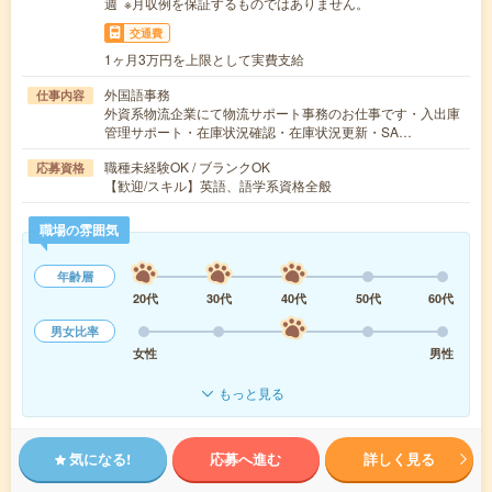
週 ※月収例を保証するものではありません。
交通費
1ヶ月3万円を上限として実費支給
外国語事務
仕事内容
外資系物流企業にて物流サポート事務のお仕事です・入出庫
管理サポート・在庫状況確認・在庫状況更新・SA…
職種未経験OK / ブランクOK
応募資格
【歓迎/スキル】英語、語学系資格全般
職場の雰囲気
年齢層
20代
30代
40代
50代
60代
男女比率
女性
男性
もっと見る
気になる!
応募へ進む
詳しく見る