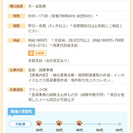
月～金勤務
曜日頻度
9:00～17:30（実働7時間40分 休憩50分）＊
時間
即日～長期（3ヶ月以上）＊就業開始日はお気軽にご相談く
期間
ださい
時給1800円 ＊月収例：28.9万円以上（時給1800円×7時間
時給
40分×21日）＊残業代別途支給
交通費
全額支給（会社規定あり）
貿易・国際事務
仕事内容
【業務内容】・輸出業務全般・税関関連書類の作成・インボ
イスなどの貿易書類作成・海外取引先とのコレポン…
ブランクOK
応募資格
＊貿易事務の経験をお持ちの方（経験年数不問）＊英語を使
用したメール対応が可能な方
職場の雰囲気
年齢層
20代
30代
40代
50代
60代