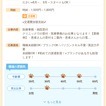
ださい※8月～、9月～スタートもOK！
時給：1,500円～1,800円
時給
交通費
※交通費全額支給♪
医療事務・病院受付
仕事内容
クリニックでの受付・医療事務のお仕事となります！【業務
例】・患者さんの受付＆ご案内・患者さんからの電…
職種未経験OK / ブランクOK / パソコンスキル不要 / 英語力不
応募資格
要
未経験OK！#初めての派遣歓迎！※ブランクがある方も歓迎
します！
職場の雰囲気
年齢層
20代
30代
40代
50代
60代
男女比率
女性
男性
もっと見る