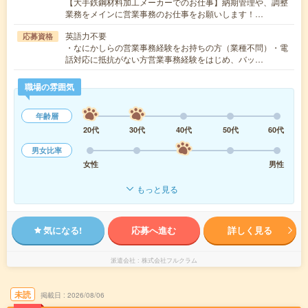
【大手鉄鋼材料加工メーカーでのお仕事】納期管理や、調整
業務をメインに営業事務のお仕事をお願いします！…
英語力不要
応募資格
・なにかしらの営業事務経験をお持ちの方（業種不問）・電
話対応に抵抗がない方営業事務経験をはじめ、バッ…
職場の雰囲気
年齢層
20代
30代
40代
50代
60代
男女比率
女性
男性
もっと見る
気になる!
応募へ進む
詳しく見る
派遣会社
株式会社フルクラム
未読
掲載日
2026/08/06