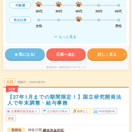
年齢層
20代
30代
40代
50代
60代
男女比率
女性
男性
もっと見る
気になる!
応募へ進む
詳しく見る
派遣会社
株式会社プロスタッフ
未読
掲載日
2026/08/06
NEW
【27年1月までの期間限定！】国立研究開発法
人で年末調整・給与事務
交通費別途支給あり
土日祝日が休み
残業なし
WEB登録OK
派遣
神奈川県
横浜市金沢区
勤務地