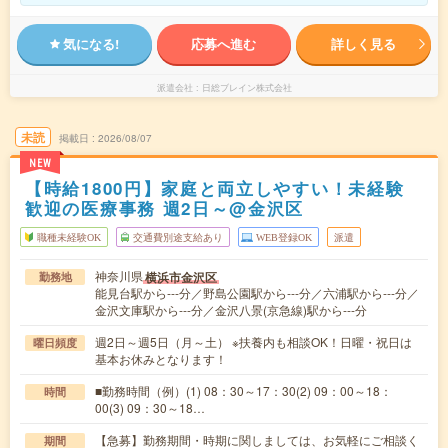
気になる!
応募へ進む
詳しく見る
派遣会社
日総ブレイン株式会社
未読
掲載日
2026/08/07
NEW
【時給1800円】家庭と両立しやすい！未経験
歓迎の医療事務 週2日～@金沢区
職種未経験OK
交通費別途支給あり
WEB登録OK
派遣
神奈川県
横浜市金沢区
勤務地
能見台駅から---分／野島公園駅から---分／六浦駅から---分／
金沢文庫駅から---分／金沢八景(京急線)駅から---分
週2日～週5日（月～土） ※扶養内も相談OK！日曜・祝日は
曜日頻度
基本お休みとなります！
■勤務時間（例）(1) 08：30～17：30(2) 09：00～18：
時間
00(3) 09：30～18…
【急募】勤務期間・時期に関しましては、お気軽にご相談く
期間