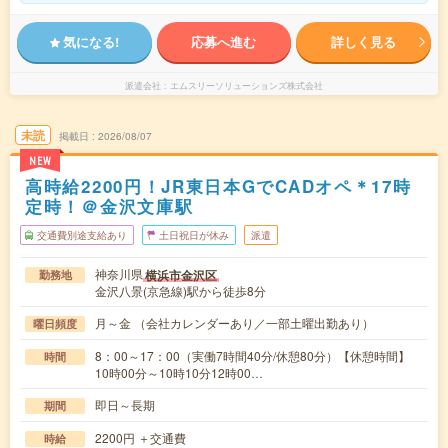
気になる!
応募へ進む
詳しく見る
派遣会社
エムスリーソリューションズ株式会社
未読
掲載日
2026/08/07
NEW
高時給2200円！JR東日本GでCADオペ＊17時
定時！＠金沢文庫駅
交通費別途支給あり
土日祝日が休み
派遣
神奈川県
横浜市金沢区
勤務地
金沢八景(京急線)駅から徒歩8分
月～金 （会社カレンダーあり／一部土曜出勤あり）
曜日頻度
8：00～17：00（実働7時間40分/休憩80分）【休憩時間】
時間
10時00分～10時10分12時00…
即日～長期
期間
2200円 ＋交通費
時給