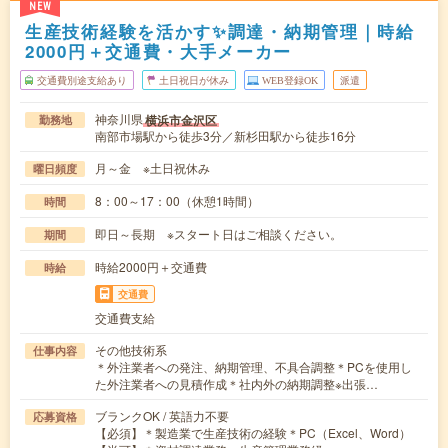
NEW
生産技術経験を活かす✨調達・納期管理｜時給
2000円＋交通費・大手メーカー
交通費別途支給あり
土日祝日が休み
WEB登録OK
派遣
神奈川県
横浜市金沢区
勤務地
南部市場駅から徒歩3分／新杉田駅から徒歩16分
月～金 ※土日祝休み
曜日頻度
8：00～17：00（休憩1時間）
時間
即日～長期 ※スタート日はご相談ください。
期間
時給2000円＋交通費
時給
交通費
交通費支給
その他技術系
仕事内容
＊外注業者への発注、納期管理、不具合調整＊PCを使用し
た外注業者への見積作成＊社内外の納期調整※出張…
ブランクOK / 英語力不要
応募資格
【必須】＊製造業で生産技術の経験＊PC（Excel、Word）