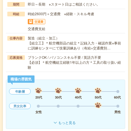
即日～長期 ※スタート日はご相談ください。
期間
時給2600円＋交通費 ※経験・スキル考慮
時給
交通費
交通費支給
製造（組立・加工）
仕事内容
【組立工】＊航空機部品の組立＊記録入力・確認作業※事前
に訓練センターにて技量訓練あり（有給+交通費別…
ブランクOK / パソコンスキル不要 / 英語力不要
応募資格
【必須】＊航空機組立経験1年以上の方＊工具の取り扱い経
験
職場の雰囲気
年齢層
20代
30代
40代
50代
60代
男女比率
女性
男性
もっと見る