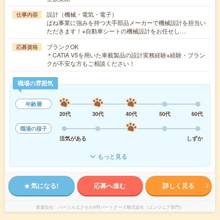
設計（機械・電気・電子）
仕事内容
ばね事業に強みを持つ大手部品メーカーで機械設計を担当い
ただきます！※自動車シートの機械設計をお任せし…
ブランクOK
応募資格
＊CATIA V5を用いた車載製品の設計実務経験※経験・ブラン
クが不安な方もご相談ください！
職場の雰囲気
年齢層
20代
30代
40代
50代
60代
職場の様子
活気がある
しずか
もっと見る
気になる!
応募へ進む
詳しく見る
派遣会社
パーソルエクセルHRパートナーズ株式会社（エンジニア部門）