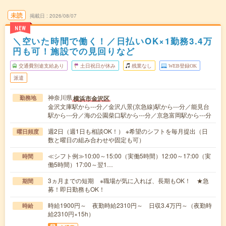
未読
掲載日
2026/08/07
NEW
＼空いた時間で働く！／日払いOK×1勤務3.4万
円も可！施設での見回りなど
交通費別途支給あり
土日祝日が休み
残業なし
WEB登録OK
派遣
神奈川県
横浜市金沢区
勤務地
金沢文庫駅から---分／金沢八景(京急線)駅から---分／能見台
駅から---分／海の公園柴口駅から---分／京急富岡駅から---分
週2日（週1日も相談OK！） ※希望のシフトを毎月提出（日
曜日頻度
数と曜日の組み合わせや固定も可）
≪シフト例≫10:00～15:00（実働5時間）12:00～17:00（実
時間
働5時間）17:00～翌1…
3ヵ月までの短期 ※職場が気に入れば、長期もOK！ ★急
期間
募！即日勤務もOK！
時給1900円～ 夜勤時給2310円～ 日収3.4万円～（夜勤時
時給
給2310円×15h）