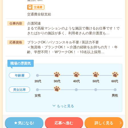
交通費
交通費全額支給
介護関連
仕事内容
まるで高級マンションのような施設で働けるお仕事です！で
きたばかりの施設が多く、利用者さんの要介護度も…
ブランクOK / パソコンスキル不要 / 英語力不要
応募資格
＜無資格・ブランクOK！＞介護の経験をお持ちの方！・年
齢、学歴不問！・WワークOK！・10名以上採用…
職場の雰囲気
年齢層
20代
30代
40代
50代
60代
男女比率
女性
男性
もっと見る
気になる!
応募へ進む
詳しく見る