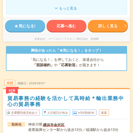
もっと見る
気になる!
応募へ進む
詳しく見る
派遣会社
パーソルテンプスタッフ株式会社 首都圏
興味があったら「★気になる！」をタップ！
「気になる！」を押しておくと、派遣会社から
「面談確約」
や
「応募歓迎」
が届きます！
未読
掲載日
2026/08/07
NEW
貿易事務の経験を活かして高時給＊輸出業務中
心の貿易事務
交通費別途支給あり
土日祝日が休み
WEB登録OK
派遣
神奈川県
横浜市金沢区
勤務地
産業振興センター駅から徒歩12分／福浦駅から徒歩13分