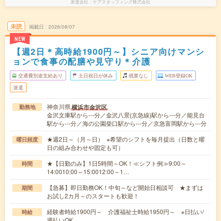
派遣会社
ケアスタッフィング株式会社
未読
掲載日
2026/08/07
NEW
【週2日＊高時給1900円～】シニア向けマンシ
ョンで食事の配膳や見守り＊介護
交通費別途支給あり
土日祝日が休み
残業なし
WEB登録OK
派遣
神奈川県
横浜市金沢区
勤務地
金沢文庫駅から---分／金沢八景(京急線)駅から---分／能見台
駅から---分／海の公園柴口駅から---分／京急富岡駅から---分
★週2日～（月～日） ※希望のシフトを毎月提出（日数と曜
曜日頻度
日の組み合わせや固定も可）
★【日勤のみ】1日5時間～OK！≪シフト例≫9:00～
時間
14:0010:00～15:0012:00～1…
【急募】即日勤務OK！中旬～など開始日相談可 ★まずは
期間
お試し2カ月～のスタートも歓迎！
経験者時給1900円～ 介護福祉士時給1950円～ ※日払い/
時給
週払いOK