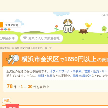
ヘル
エリア変更
た希望条件
お気に入りの派遣会社
横浜市金沢区 時給1650円以上の派遣の仕事一覧
横浜市金沢区
1650円以上
で
の派
金沢区の派遣のお仕事情報です。
オフィスワーク・事務系
、
営業・販売・サー
揃えています。さらに、
短期
・
単発
などの期間や、
職種未経験OK
などのこだ
78
1
30
件中
～
件を表示中
未読