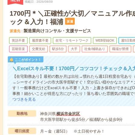
NEW
掲載日
2026/08/09
1700円＊＼正確性が大切／マニュアル
ック＆入力！福浦
派遣
製造業向けコンサル・支援サービス
派遣先
英語不要
履歴書不要
在宅・リモートワーク
WEB登録OK
週5日勤
芸能音楽
交費支給
駅歩5分
大手
社食/補助あり
職場が禁煙
ここがポイント！
＼Excelスキル不要！1700円／コツコツ！チェック＆
【在宅勤務あり】最初の数か月は出社→慣れたら週1日程度在宅あり（
→シーサイドラインの市大医学部駅すぐ！空が広い穏やかなエリア＊
す！一般事務だけどExcelスキル不要！入力・上書き保存ができれば
事務！細かいことが得意な方にぴったり！落ち着いた雰囲気の職場で
つづきを見る
勤務地
神奈川県
横浜市金沢区
市大医学部駅から徒歩5分／福浦駅から徒歩9分
曜日頻度
月～金（週5日） ※土日祝やすみ！