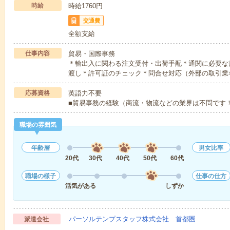
時給
時給1760円
交通費
全額支給
仕事内容
貿易・国際事務
＊輸出入に関わる注文受付・出荷手配＊通関に必要な
渡し＊許可証のチェック＊問合せ対応（外部の取引業
応募資格
英語力不要
■貿易事務の経験（商流・物流などの業界は不問です
職場の雰囲気
年齢層
男女比率
20代
30代
40代
50代
60代
職場の様子
仕事の仕方
活気がある
しずか
パーソルテンプスタッフ株式会社 首都圏
派遣会社