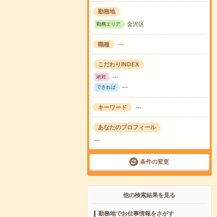
勤務地
金沢区
勤務エリア
職種
---
こだわりINDEX
---
絶対
---
できれば
キーワード
---
あなたのプロフィール
---
条件の変更
他の検索結果を見る
勤務地でお仕事情報をさがす