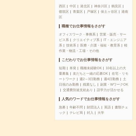
西区
中区
港北区
神奈川区
鶴見区
都筑区
青葉区
戸塚区
保土ヶ谷区
港南
区
職種でお仕事情報をさがす
オフィスワーク・事務系
営業・販売・サー
ビス系
クリエイティブ系
IT・エンジニア
系
技術系
医療・介護・福祉・教育系
軽
作業・物流・工場・その他
こだわりでお仕事情報をさがす
短期
単発
職種未経験OK
10名以上の大
量募集
友だちと一緒の応募OK
在宅・リモ
ートワーク
週2～3日勤務
週4日勤務
土
日祝のみ勤務
残業なし
副業・WワークOK
交通費別途支給あり
語学力が活かせる
人気のワードでお仕事情報をさがす
急募
年齢不問
財団法人
英語
書類チェ
ック
テレビ局
封入
大学