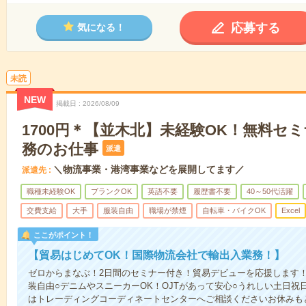
応募する
気になる！
未読
NEW
掲載日
2026/08/09
1700円＊【並木北】未経験OK！無料セ
務のお仕事
派遣
＼物流事業・港湾事業などを展開してます／
派遣先
職種未経験OK
ブランクOK
英語不要
履歴書不要
40～50代活躍
交費支給
大手
服装自由
職場が禁煙
自転車・バイクOK
Excel
ここがポイント！
【貿易はじめてOK！国際物流会社で輸出入業務！】
ゼロからまなぶ！2日間のセミナー付き！貿易デビューを応援します
装自由○デニムやスニーカーOK！OJTがあって安心○うれしい土日祝
はトレーディングコーディネートセンターへご相談くださいお休みも