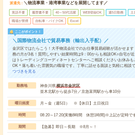
＼物流事業・港湾事業などを展開してます／
派遣先
英語不要
履歴書不要
40～50代活躍
WEB登録OK
週5日勤務
土
職場が禁煙
自転車・バイクOK
Excel
ここがポイント！
＼国際物流会社で貿易事務（輸出入手配）／
金沢区ではたらこう！大手物流会社でのお仕事貿易経験が活かせます＊
務の方が3名！質問しやすい始業時間は9：00からも相談OK○自宅が
はトレーディングコーディネートセンターへご相談くださいお休みも
OK＊落ち着いた雰囲気の職場です。丁寧に話せる面談と気軽に相談
つづきを見る
勤務地
神奈川県
横浜市金沢区
並木北駅から徒歩7分／京急富岡駅から車10分
曜日頻度
月～金（週5日） ※【休日】土日祝日
時間
08:20～17:20(実働8時間 休憩1時間)※上記が定時
期間
【急募】即日～長期 ※8月～！