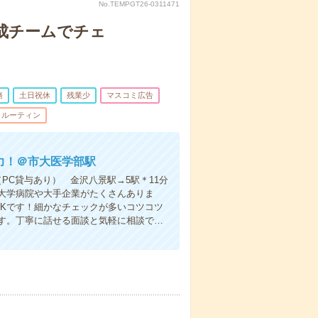
No.TEMPGT26-0311471
作成チームでチェ
務
土日祝休
残業少
マスコミ広告
ルーティン
入力！＠市大医学部駅
PC貸与あり） 金沢八景駅→5駅＊11分
大学病院や大手企業がたくさんありま
OKです！細かなチェックが多いコツコツ
す。丁寧に話せる面談と気軽に相談で…