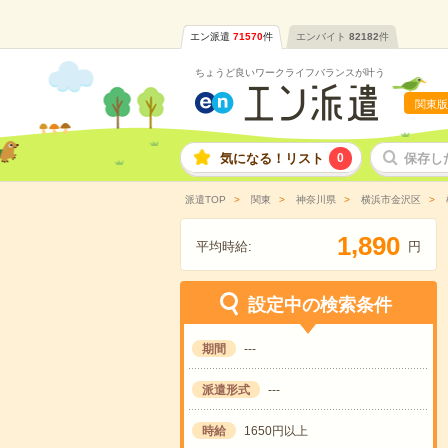
エン派遣
71570
件
エンバイト
82182
件
ちょうど良いワークライフバランスが叶う
関東版
気になる！リスト
0
保存し
派遣TOP
関東
神奈川県
横浜市金沢区
,
1
8
9
0
平均時給:
円
設定中の検索条件
期間
---
派遣形式
---
時給
1650円以上