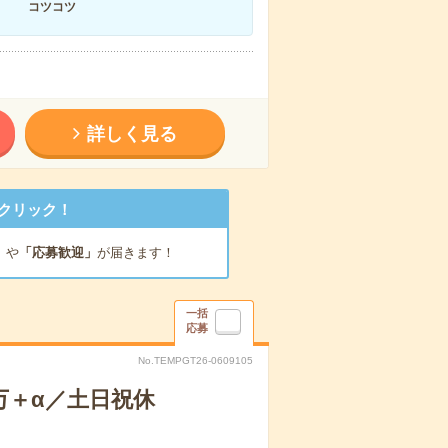
コツコツ
詳しく見る
クリック！
」
や
「応募歓迎」
が届きます！
一括
応募
No.TEMPGT26-0609105
万＋α／土日祝休