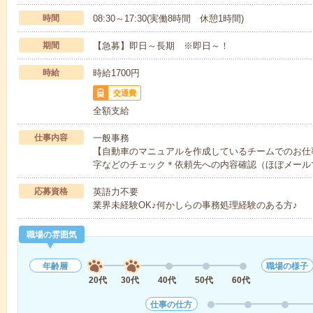
時間
08:30～17:30(実働8時間 休憩1時間)
期間
【急募】即日～長期 ※即日～！
時給
時給1700円
交通費
全額支給
仕事内容
一般事務
【自動車のマニュアルを作成しているチームでのお仕
字などのチェック＊依頼先への内容確認（ほぼメール
応募資格
英語力不要
業界未経験OK♪何かしらの事務処理経験のある方♪
職場の雰囲気
年齢層
職場の様子
20代
30代
40代
50代
60代
仕事の仕方