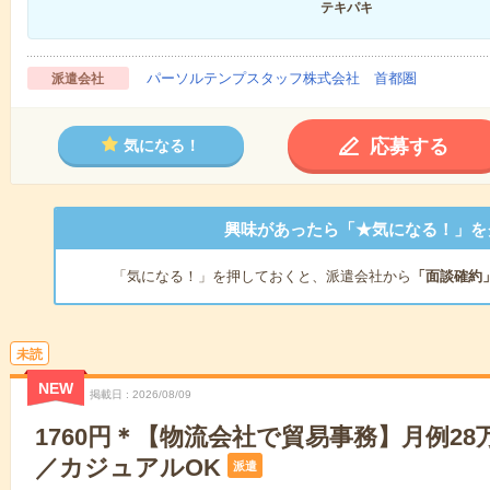
テキパキ
パーソルテンプスタッフ株式会社 首都圏
派遣会社
応募する
気になる！
興味があったら「★気になる！」を
「気になる！」を押しておくと、派遣会社から
「面談確約
未読
NEW
掲載日
2026/08/09
1760円＊【物流会社で貿易事務】月例28
／カジュアルOK
派遣