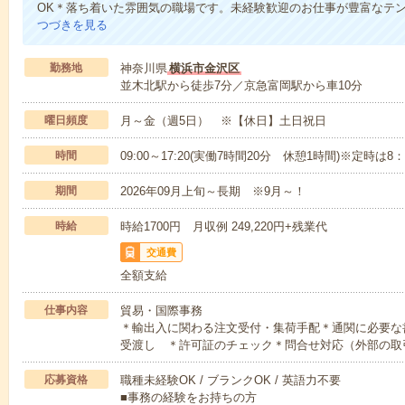
OK＊落ち着いた雰囲気の職場です。未経験歓迎のお仕事が豊富なテ
つづきを見る
勤務地
神奈川県
横浜市金沢区
並木北駅から徒歩7分／京急富岡駅から車10分
曜日頻度
月～金（週5日） ※【休日】土日祝日
時間
09:00～17:20(実働7時間20分 休憩1時間)※定時は8
期間
2026年09月上旬～長期 ※9月～！
時給
時給1700円 月収例 249,220円+残業代
交通費
全額支給
仕事内容
貿易・国際事務
＊輸出入に関わる注文受付・集荷手配＊通関に必要な
受渡し ＊許可証のチェック＊問合せ対応（外部の取
応募資格
職種未経験OK / ブランクOK / 英語力不要
■事務の経験をお持ちの方