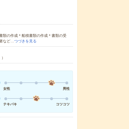
書類の作成＊船積書類の作成＊書類の受
者など…
つづきを見る
！）
女性
男性
テキパキ
コツコツ