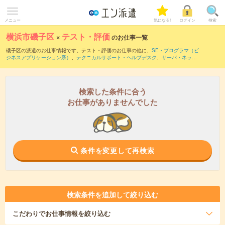
メニュー
気になる!
ログイン
検索
横浜市磯子区
×
テスト・評価
のお仕事一覧
磯子区の派遣のお仕事情報です。テスト・評価のお仕事の他に、
SE・プログラマ（ビ
ジネスアプリケーション系）
、
テクニカルサポート・ヘルプデスク
、
サーバ・ネット
ワークエンジニア
などを取り揃えています。さらに、
短期
・
単発
などの期間や、
職種
未経験OK
などのこだわり条件で絞り込んでいただけます。職種辞典：
テスト・評価の
お仕事とは？とは？
検索した条件に合う
お仕事がありませんでした
条件を変更して再検索
検索条件を追加して絞り込む
こだわり
でお仕事情報を絞り込む