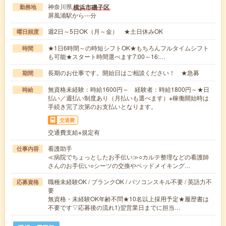
神奈川県
横浜市磯子区
勤務地
屏風浦駅から---分
週2日～5日OK（月～金） ★土日休みOK
曜日頻度
★1日6時間～の時短シフトOK★もちろんフルタイムシフト
時間
も可能★スタート時間選べます7:00～16:…
長期のお仕事です。開始日はご相談ください！ ★急募
期間
無資格未経験：時給1600円～ 経験者：時給1800円～★日
時給
払い／週払い制度あり（月払いも選べます）※稼働開始時は
手続き完了次第のお支払いとなります。
交通費
交通費支給※規定有
看護助手
仕事内容
≪病院でちょっとしたお手伝い≫○カルテ整理などの看護師
さんのお手伝い○シーツの交換やベッドメイキング…
職種未経験OK / ブランクOK / パソコンスキル不要 / 英語力不
応募資格
要
無資格・未経験OK年齢不問★10名以上採用予定★履歴書は
不要です▽応募後の流れ1)翌営業日までに担当…