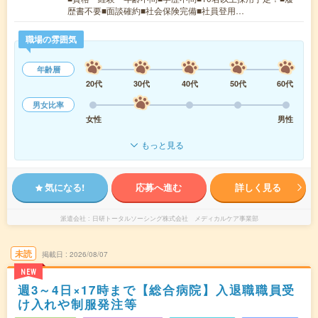
歴書不要■面談確約■社会保険完備■社員登用…
職場の雰囲気
年齢層
20代
30代
40代
50代
60代
男女比率
女性
男性
もっと見る
気になる!
応募へ進む
詳しく見る
派遣会社
日研トータルソーシング株式会社 メディカルケア事業部
未読
掲載日
2026/08/07
NEW
週3～4日×17時まで【総合病院】入退職職員受
け入れや制服発注等