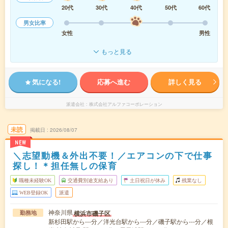
20代
30代
40代
50代
60代
男女比率
女性
男性
もっと見る
気になる!
応募へ進む
詳しく見る
派遣会社
株式会社アルファコーポレーション
未読
掲載日
2026/08/07
NEW
＼志望動機＆外出不要！／エアコンの下で仕事
探し！＊担任無しの保育
職種未経験OK
交通費別途支給あり
土日祝日が休み
残業なし
WEB登録OK
派遣
神奈川県
横浜市磯子区
勤務地
新杉田駅から---分／洋光台駅から---分／磯子駅から---分／根