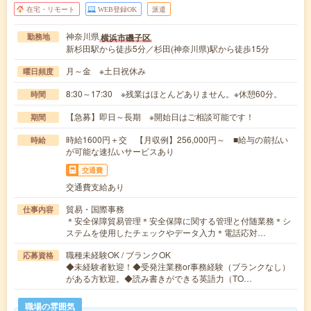
在宅・リモート
WEB登録OK
派遣
神奈川県
横浜市磯子区
勤務地
新杉田駅から徒歩5分／杉田(神奈川県)駅から徒歩15分
月～金 ※土日祝休み
曜日頻度
8:30～17:30 ※残業はほとんどありません。※休憩60分。
時間
【急募】即日～長期 ※開始日はご相談可能です！
期間
時給1600円＋交 【月収例】256,000円～ ■給与の前払い
時給
が可能な速払いサービスあり
交通費
交通費支給あり
貿易・国際事務
仕事内容
＊安全保障貿易管理＊安全保障に関する管理と付随業務＊シ
ステムを使用したチェックやデータ入力＊電話応対…
職種未経験OK / ブランクOK
応募資格
◆未経験者歓迎！◆受発注業務or事務経験（ブランクなし）
がある方歓迎。◆読み書きができる英語力（TO…
職場の雰囲気