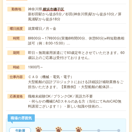
神奈川県
横浜市磯子区
勤務地
新杉田駅から徒歩5分／杉田(神奈川県)駅から徒歩10分／屏
風浦駅から徒歩18分
就業曜日／月～金
曜日頻度
8時00分～17時00分(実働8時間00分、休憩60分)※時短勤務相
時間
談可（例：8:00-15:00）…
即日～無期雇用派遣にて60歳定年とさせていただきます。60
期間
歳以上のご応募は受付けておりません。
1900円～
時給
ＣＡＤ（機械・電気・電子）
仕事内容
大型船舶の設計プロジェクトにおける詳細設計補助業務をご
担当いただきます。【業務例】・大型船舶の船体詳…
職種未経験OK / ブランクOK / 英語力不要
応募資格
・何らかの機械CADスキルのある方（当社にてAutoCAD無
料講習ございます！）・新しい知識や技術の…
職場の雰囲気
年齢層