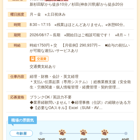
新杉田駅から徒歩10分／杉田(神奈川県)駅から徒歩20分
月～金 ※土日祝休み
曜日頻度
8:30～17:15 ※残業はほとんどありません。※休憩60分。
時間
2026/08/17～長期 ※開始日はご相談可能です！ ※8月～！
期間
時給1750円＋交 【月収例】290,937円～ ■給与の前払い
時給
が可能な速払いサービスあり
交通費
交通費支給あり
経理・財務・会計・英文経理
仕事内容
＊支払い伝票起票（専用システム）｜総務業務支援（安全衛
生・労務関連・個人情報管理・経費管理・契約管理…
ブランクOK / 英語力不要
応募資格
◆業界経験問いません！◆経理事務（仕訳）の経験がある方
◆【必要なOAスキル】Excel（SUM・AV…
職場の雰囲気
年齢層
20代
30代
40代
50代
60代