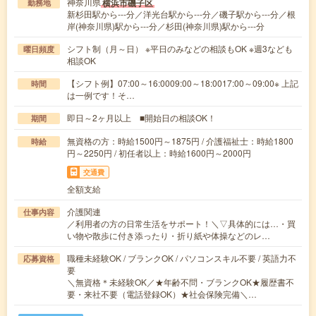
神奈川県
横浜市磯子区
勤務地
新杉田駅から---分／洋光台駅から---分／磯子駅から---分／根
岸(神奈川県)駅から---分／杉田(神奈川県)駅から---分
シフト制（月～日） ※平日のみなどの相談もOK ※週3なども
曜日頻度
相談OK
【シフト例】07:00～16:0009:00～18:0017:00～09:00※ 上記
時間
は一例です！そ…
即日～2ヶ月以上 ■開始日の相談OK！
期間
無資格の方：時給1500円～1875円 / 介護福祉士：時給1800
時給
円～2250円 / 初任者以上：時給1600円～2000円
交通費
全額支給
介護関連
仕事内容
／利用者の方の日常生活をサポート！＼▽具体的には…・買
い物や散歩に付き添ったり・折り紙や体操などのレ…
職種未経験OK / ブランクOK / パソコンスキル不要 / 英語力不
応募資格
要
＼無資格＊未経験OK／★年齢不問・ブランクOK★履歴書不
要・来社不要（電話登録OK）★社会保険完備＼…