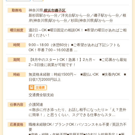
神奈川県
横浜市磯子区
勤務地
新杉田駅から---分／洋光台駅から---分／磯子駅から---分／根
岸(神奈川県)駅から---分／杉田(神奈川県)駅から---分
週2日～OK ■曜日固定の相談OK！ ■希望の曜日があればご相
曜日頻度
談ください！
9:00～18:00（休憩60分）■ご希望があれば下記シフトも
時間
OK！早番 7:00～16:00遅番 …
【8月中のスタートOK！急募！】2カ月～ ■ご応募から最短
期間
2～3日後に就業が可能です！
無資格未経験：時給1500円～ ■週払いOK ■扶養内OK ■
時給
日収1万2000円以上
交通費
交通費全額支給
介護関連
仕事内容
≪散歩に付き添ったり、お話し相手になったり≫「え？意外
に簡単！」と思うくらい、スグできる仕事からスタ…
職種未経験OK / ブランクOK / パソコンスキル不要 / 英語力不
応募資格
要
■資格・経験・年齢不問■学歴不問■10名以上採用予定！■履