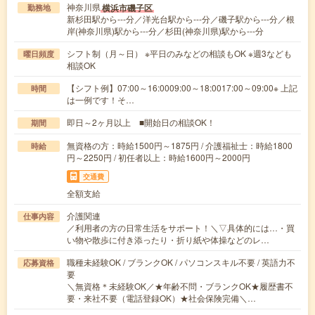
神奈川県
横浜市磯子区
勤務地
新杉田駅から---分／洋光台駅から---分／磯子駅から---分／根
岸(神奈川県)駅から---分／杉田(神奈川県)駅から---分
シフト制（月～日） ※平日のみなどの相談もOK ※週3なども
曜日頻度
相談OK
【シフト例】07:00～16:0009:00～18:0017:00～09:00※ 上記
時間
は一例です！そ…
即日～2ヶ月以上 ■開始日の相談OK！
期間
無資格の方：時給1500円～1875円 / 介護福祉士：時給1800
時給
円～2250円 / 初任者以上：時給1600円～2000円
交通費
全額支給
介護関連
仕事内容
／利用者の方の日常生活をサポート！＼▽具体的には…・買
い物や散歩に付き添ったり・折り紙や体操などのレ…
職種未経験OK / ブランクOK / パソコンスキル不要 / 英語力不
応募資格
要
＼無資格＊未経験OK／★年齢不問・ブランクOK★履歴書不
要・来社不要（電話登録OK）★社会保険完備＼…