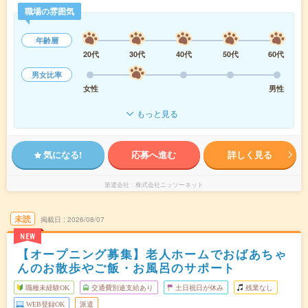
職場の雰囲気
年齢層
20代
30代
40代
50代
60代
男女比率
女性
男性
もっと見る
気になる!
応募へ進む
詳しく見る
派遣会社
株式会社ニッソーネット
未読
掲載日
2026/08/07
NEW
【オープニング募集】老人ホームでおばあちゃ
んのお散歩やご飯・お風呂のサポート
職種未経験OK
交通費別途支給あり
土日祝日が休み
残業なし
WEB登録OK
派遣