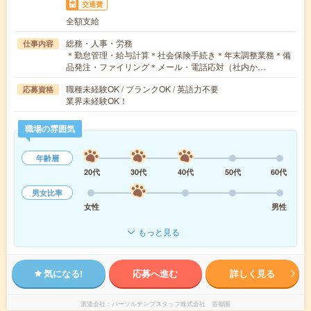
交通費
全額支給
総務・人事・労務
仕事内容
＊勤怠管理・給与計算＊社会保険手続き＊年末調整業務＊備
品発注・ファイリング＊メール・電話応対（社内か…
職種未経験OK / ブランクOK / 英語力不要
応募資格
業界未経験OK！
職場の雰囲気
年齢層
20代
30代
40代
50代
60代
男女比率
女性
男性
もっと見る
気になる!
応募へ進む
詳しく見る
派遣会社
パーソルテンプスタッフ株式会社 首都圏