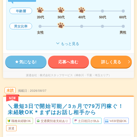
年齢層
20代
30代
40代
50代
60代
男女比率
女性
男性
もっと見る
気になる!
応募へ進む
詳しく見る
派遣会社
株式会社スタッフサービス（神奈川・千葉・埼玉エリア）
未読
掲載日
2026/08/07
NEW
＼最短3日で開始可能／3ヵ月で79万円稼ぐ！
未経験OK＊まずはお話し相手から
職種未経験OK
交通費別途支給あり
土日祝日が休み
WEB登録OK
派遣