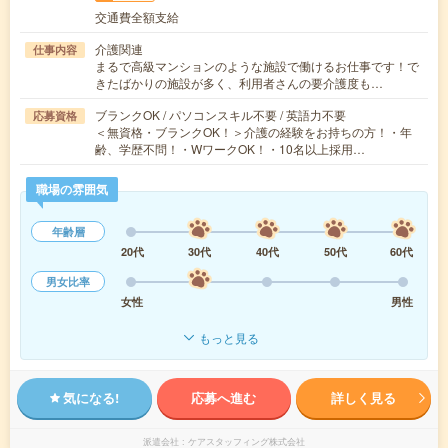
交通費全額支給
介護関連
仕事内容
まるで高級マンションのような施設で働けるお仕事です！で
きたばかりの施設が多く、利用者さんの要介護度も…
ブランクOK / パソコンスキル不要 / 英語力不要
応募資格
＜無資格・ブランクOK！＞介護の経験をお持ちの方！・年
齢、学歴不問！・WワークOK！・10名以上採用…
職場の雰囲気
年齢層
20代
30代
40代
50代
60代
男女比率
女性
男性
もっと見る
気になる!
応募へ進む
詳しく見る
派遣会社
ケアスタッフィング株式会社