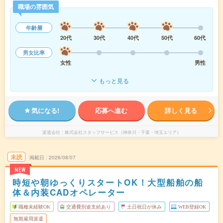
職場の雰囲気
年齢層
20代
30代
40代
50代
60代
男女比率
女性
男性
もっと見る
気になる!
応募へ進む
詳しく見る
派遣会社
株式会社スタッフサービス（神奈川・千葉・埼玉エリア）
未読
掲載日
2026/08/07
NEW
時短や朝ゆっくりスタートOK！大型船舶の船
体＆内装CADオペレーター
職種未経験OK
交通費別途支給あり
土日祝日が休み
WEB登録OK
無期雇用派遣