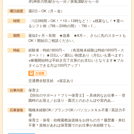
岸(神奈川県)駅から---分／屏風浦駅から---分
週2日～OK（月～金）
曜日頻度
〈1日3時間～OK！＊10～13時など！〉※残業なし！▼選べ
時間
るシフト例（7時～20時の間）・7時～1…
最短2ヶ月～長期 ★急募 ★8月～、さらに先のスタートも
期間
OK！開始日ご相談ください。
経験者：時給1800円～ （有資格未経験は時給1600円～ス
時給
タート！）★日払い／週払い制度あり（月払いも選べます）
※稼働開始時は手続き完了次第のお支払いとなります★フル
タイムできる方は100円アップ！
交通費
交通費全額支給 ※規定あり
保育士
仕事内容
【担任のサポート＊フリー保育士】～具体的なお仕事～・登
園時のお迎え／お送り・園児とのおさんぽや室内あ…
職種未経験OK / ブランクOK / パソコンスキル不要 / 英語力不
応募資格
要
保育士・保母・幼稚園教諭資格をお持ちの方＊履歴書・来社
不要＊資格があれば保育園でのお仕事が未経験でも…