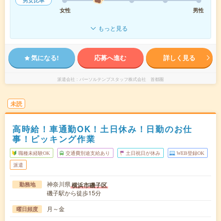
男女比率
女性
男性
もっと見る
気になる!
応募へ進む
詳しく見る
派遣会社
パーソルテンプスタッフ株式会社 首都圏
未読
高時給！車通勤OK！土日休み！日勤のお仕
事！ピッキング作業
職種未経験OK
交通費別途支給あり
土日祝日が休み
WEB登録OK
派遣
神奈川県
横浜市磯子区
勤務地
磯子駅から徒歩15分
月～金
曜日頻度