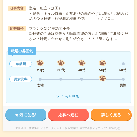
製造（組立・加工）
仕事内容
▼髪色・ネイル自由／食堂ありの働きやすい環境＊〇納入部
品の受入検査・精密測定機器の使用 →ノギス…
ブランクOK / 英語力不要
応募資格
◎検査のご経験◎先々の転職希望の方もお気軽にご相談くだ
さい＊時期に合わせて別件紹介も！＊＊「気になる…
職場の雰囲気
年齢層
20代
30代
40代
50代
60代
男女比率
女性
男性
もっと見る
気になる!
応募へ進む
詳しく見る
派遣会社
株式会社メイテックキャスト横浜営業所（株式会社メイテック100％出資）