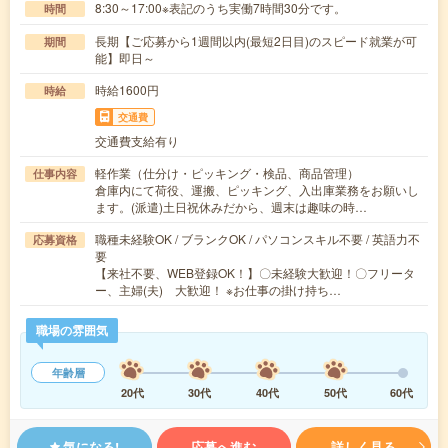
8:30～17:00※表記のうち実働7時間30分です。
時間
長期【ご応募から1週間以内(最短2日目)のスピード就業が可
期間
能】即日～
時給1600円
時給
交通費
交通費支給有り
軽作業（仕分け・ピッキング・検品、商品管理）
仕事内容
倉庫内にて荷役、運搬、ピッキング、入出庫業務をお願いし
ます。(派遣)土日祝休みだから、週末は趣味の時…
職種未経験OK / ブランクOK / パソコンスキル不要 / 英語力不
応募資格
要
【来社不要、WEB登録OK！】〇未経験大歓迎！〇フリータ
ー、主婦(夫) 大歓迎！ ※お仕事の掛け持ち…
職場の雰囲気
年齢層
20代
30代
40代
50代
60代
気になる!
応募へ進む
詳しく見る