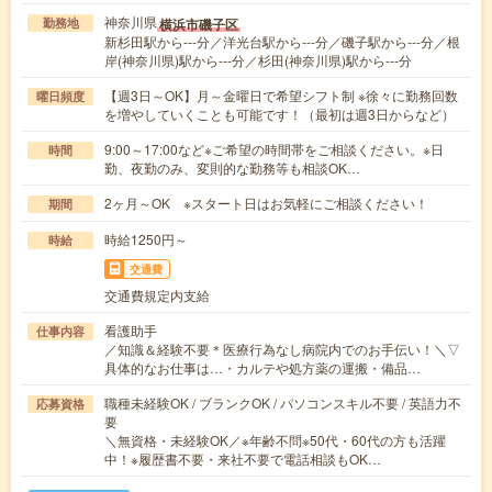
神奈川県
横浜市磯子区
勤務地
新杉田駅から---分／洋光台駅から---分／磯子駅から---分／根
岸(神奈川県)駅から---分／杉田(神奈川県)駅から---分
【週3日～OK】月～金曜日で希望シフト制 ※徐々に勤務回数
曜日頻度
を増やしていくことも可能です！（最初は週3日からなど）
9:00～17:00など※ご希望の時間帯をご相談ください。※日
時間
勤、夜勤のみ、変則的な勤務等も相談OK…
2ヶ月～OK ※スタート日はお気軽にご相談ください！
期間
時給1250円～
時給
交通費
交通費規定内支給
看護助手
仕事内容
／知識＆経験不要＊医療行為なし病院内でのお手伝い！＼▽
具体的なお仕事は…・カルテや処方薬の運搬・備品…
職種未経験OK / ブランクOK / パソコンスキル不要 / 英語力不
応募資格
要
＼無資格・未経験OK／※年齢不問※50代・60代の方も活躍
中！※履歴書不要・来社不要で電話相談もOK…