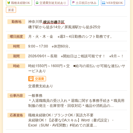
職種未経験OK
交通費別途支給あり
土日祝日が休み
WEB登録OK
派遣
神奈川県
横浜市磯子区
勤務地
磯子駅から徒歩14分／屏風浦駅から徒歩25分
月・火・木・金 ※週3～4日勤務のシフト勤務です。
曜日頻度
9:00～17:00 ※休憩60分。
時間
2026/09/01～長期 ※開始日はご相談可能です！ ※9月～！
期間
時給1550円～1600円＋交 ■給与の前払いが可能な速払いサ
時給
ービスあり
交通費
交通費支給あり
一般事務
仕事内容
＊入退職職員の受け入れ＊退職に関する事務手続き＊職員用
制服の発注・在庫管理・回収対応＊備品や消耗品の…
職種未経験OK / ブランクOK / 英語力不要
応募資格
未経験OK！【必要なOAスキル】Word（書式設定）・
Excel（SUM・AVE関数）#初めての派遣…