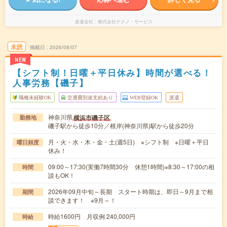
派遣会社
株式会社テクノ・サービス
未読
掲載日
2026/08/07
NEW
【シフト制！日曜＋平日休み】時間が選べる！
人事労務【磯子】
職種未経験OK
交通費別途支給あり
WEB登録OK
派遣
神奈川県
横浜市磯子区
勤務地
磯子駅から徒歩10分／根岸(神奈川県)駅から徒歩20分
月・火・水・木・金・土(週5日) ※シフト制 ※日曜＋平日
曜日頻度
休み！
09:00～17:30(実働7時間30分 休憩1時間)※8:30～17:00の相
時間
談もOK！
2026年09月中旬～長期 スタート時期は、即日～9月まで相
期間
談できます！ ※9月～！
時給1600円 月収例 240,000円
時給