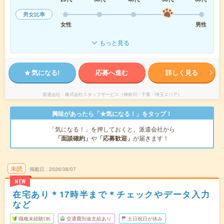
男女比率
女性
男性
もっと見る
気になる!
応募へ進む
詳しく見る
派遣会社
株式会社スタッフサービス（神奈川・千葉・埼玉エリア）
興味があったら「★気になる！」をタップ！
「気になる！」を押しておくと、派遣会社から
「面談確約」
や
「応募歓迎」
が届きます！
未読
掲載日
2026/08/07
NEW
在宅あり＊17時半まで＊チェックやデータ入力
など
職種未経験OK
交通費別途支給あり
土日祝日が休み