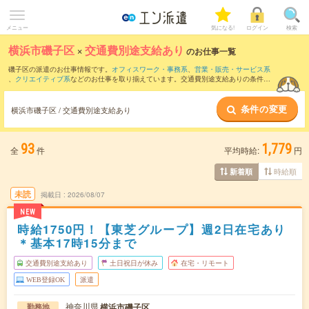
メニュー
気になる!
ログイン
検索
横浜市磯子区
×
交通費別途支給あり
のお仕事一覧
磯子区の派遣のお仕事情報です。
オフィスワーク・事務系
、
営業・販売・サービス系
、
クリエイティブ系
などのお仕事を取り揃えています。交通費別途支給ありの条件の
他に、
職種未経験OK
、
友だちと一緒の応募OK
、
残業なし
などのこだわり条件も取り
揃えています。
条件の変更
横浜市磯子区 / 交通費別途支給あり
93
1,779
全
件
平均時給:
円
時給順
新着順
未読
掲載日
2026/08/07
NEW
時給1750円！【東芝グループ】週2日在宅あり
＊基本17時15分まで
交通費別途支給あり
土日祝日が休み
在宅・リモート
WEB登録OK
派遣
神奈川県
横浜市磯子区
勤務地