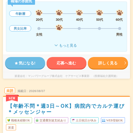
職場の雰囲気
年齢層
20代
30代
40代
50代
60代
男女比率
女性
男性
もっと見る
気になる!
応募へ進む
詳しく見る
派遣会社
マンパワーグループ株式会社 ケアサービス事業部 （医療福祉介護関連）
未読
掲載日
2026/08/07
NEW
【年齢不問＊週3日～OK】病院内でカルテ運び
＊メッセンジャー
職種未経験OK
交通費別途支給あり
土日祝日が休み
WEB登録OK
派遣