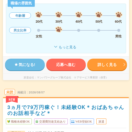
職場の雰囲気
年齢層
20代
30代
40代
50代
60代
男女比率
女性
男性
もっと見る
気になる!
応募へ進む
詳しく見る
派遣会社
マンパワーグループ株式会社 ケアサービス事業部（保育）
未読
掲載日
2026/08/07
NEW
3ヵ月で79万円稼ぐ！未経験OK＊おばあちゃん
のお話相手など＊
職種未経験OK
交通費別途支給あり
WEB登録OK
派遣