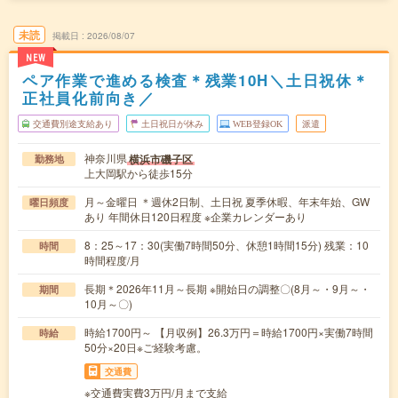
未読
掲載日
2026/08/07
NEW
ペア作業で進める検査＊残業10H＼土日祝休＊
正社員化前向き／
交通費別途支給あり
土日祝日が休み
WEB登録OK
派遣
神奈川県
横浜市磯子区
勤務地
上大岡駅から徒歩15分
月～金曜日 ＊週休2日制、土日祝 夏季休暇、年末年始、GW
曜日頻度
あり 年間休日120日程度 ※企業カレンダーあり
8：25～17：30(実働7時間50分、休憩1時間15分) 残業：10
時間
時間程度/月
長期＊2026年11月～長期 ※開始日の調整〇(8月～・9月～・
期間
10月～〇)
時給1700円～ 【月収例】26.3万円＝時給1700円×実働7時間
時給
50分×20日※ご経験考慮。
交通費
※交通費実費3万円/月まで支給