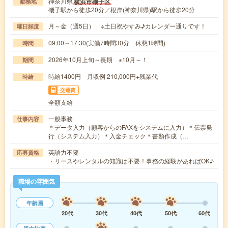
神奈川県
横浜市磯子区
勤務地
磯子駅から徒歩20分／根岸(神奈川県)駅から徒歩20分
月～金（週5日） ※土日祝やすみ♪カレンダー通りです！
曜日頻度
09:00～17:30(実働7時間30分 休憩1時間)
時間
2026年10月上旬～長期 ※10月～！
期間
時給1400円 月収例 210,000円+残業代
時給
交通費
全額支給
一般事務
仕事内容
＊データ入力（顧客からのFAXをシステムに入力）＊伝票発
行（システム入力）＊入金チェック＊書類作成（…
英語力不要
応募資格
・リースやレンタルの知識は不要！事務の経験があればOK♪
職場の雰囲気
年齢層
20代
30代
40代
50代
60代