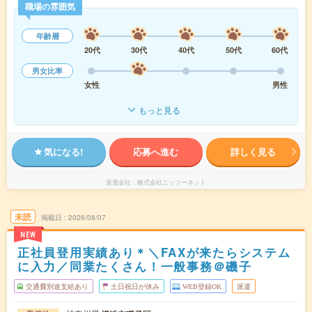
職場の雰囲気
年齢層
20代
30代
40代
50代
60代
男女比率
女性
男性
もっと見る
気になる!
応募へ進む
詳しく見る
派遣会社
株式会社ニッソーネット
未読
掲載日
2026/08/07
NEW
正社員登用実績あり＊＼FAXが来たらシステム
に入力／同業たくさん！一般事務＠磯子
交通費別途支給あり
土日祝日が休み
WEB登録OK
派遣