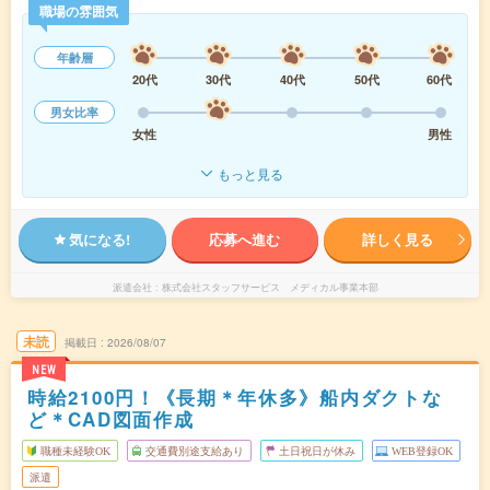
職場の雰囲気
年齢層
20代
30代
40代
50代
60代
男女比率
女性
男性
もっと見る
気になる!
応募へ進む
詳しく見る
派遣会社
株式会社スタッフサービス メディカル事業本部
未読
掲載日
2026/08/07
NEW
時給2100円！《長期＊年休多》船内ダクトな
ど＊CAD図面作成
職種未経験OK
交通費別途支給あり
土日祝日が休み
WEB登録OK
派遣