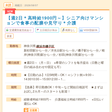
未読
掲載日
2026/08/07
NEW
【週2日＊高時給1900円～】シニア向けマンシ
ョンで食事の配膳や見守り＊介護
交通費別途支給あり
土日祝日が休み
残業なし
WEB登録OK
派遣
神奈川県
横浜市磯子区
勤務地
新杉田駅から---分／洋光台駅から---分／磯子駅から---分／根
岸(神奈川県)駅から---分／杉田(神奈川県)駅から---分
★週2日～（月～日） ※希望のシフトを毎月提出（日数と曜
曜日頻度
日の組み合わせや固定も可）
★【日勤のみ】1日5時間～OK！≪シフト例≫9:00～
時間
14:0010:00～15:0012:00～1…
【急募】即日勤務OK！中旬～など開始日相談可 ★まずは
期間
お試し2カ月～のスタートも歓迎！
経験者時給1900円～ 介護福祉士時給1950円～ ※日払い/
時給
週払いOK
交通費