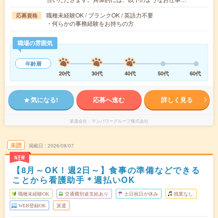
職種未経験OK / ブランクOK / 英語力不要
応募資格
・何らかの事務経験をお持ちの方
職場の雰囲気
年齢層
20代
30代
40代
50代
60代
気になる!
応募へ進む
詳しく見る
派遣会社
マンパワーグループ株式会社
未読
掲載日
2026/08/07
NEW
【8月～OK！週2日～】食事の準備などできる
ことから看護助手＊週払いOK
職種未経験OK
交通費別途支給あり
土日祝日が休み
残業なし
WEB登録OK
派遣