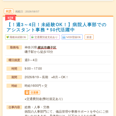
未読
掲載日
2026/08/07
NEW
【！週3～4日！未経験OK！】病院人事部での
アシスタント事務＊50代活躍中
職種未経験OK
交通費別途支給あり
WEB登録OK
派遣
神奈川県
横浜市磯子区
勤務地
磯子駅から徒歩10分
週3～4日
曜日頻度
9:00～17:00
時間
2026/8/19～長期 ※8月～OK！
期間
時給1600円＋交
時給
交通費
※交通費別途(弊社規定あり)
総務・人事・労務
仕事内容
病院の人事部門にて、備品管理や事務サポートを中心にご担
当いただきます。具体的には、以下のようなお仕事…