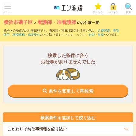
メニュー
気になる!
ログイン
検索
横浜市磯子区
×
看護師・准看護師
のお仕事一覧
磯子区の派遣のお仕事情報です。看護師・准看護師のお仕事の他に、
介護関連
、
看護
助手
、
医療事務・病院受付
などを取り揃えています。さらに、
短期
・
単発
などの期間
や、
職種未経験OK
などのこだわり条件で絞り込んでいただけます。職種辞典：
看護
師・准看護師のお仕事とは？とは？
検索した条件に合う
お仕事がありませんでした
条件を変更して再検索
検索条件を追加して絞り込む
こだわり
でお仕事情報を絞り込む