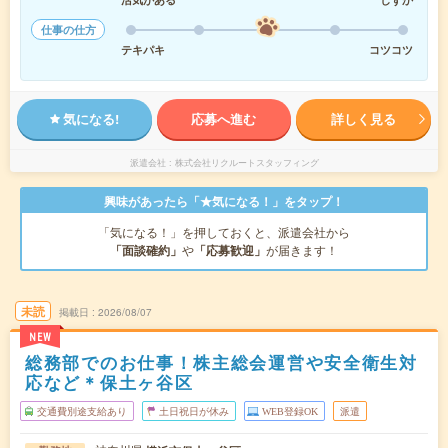
仕事の仕方
テキパキ
コツコツ
気になる!
応募へ進む
詳しく見る
派遣会社
株式会社リクルートスタッフィング
興味があったら「★気になる！」をタップ！
「気になる！」を押しておくと、派遣会社から
「面談確約」
や
「応募歓迎」
が届きます！
未読
掲載日
2026/08/07
NEW
総務部でのお仕事！株主総会運営や安全衛生対
応など＊保土ヶ谷区
交通費別途支給あり
土日祝日が休み
WEB登録OK
派遣