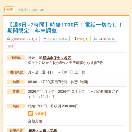
未読
掲載日
2026/08/04
【週5日×7時間】時給1700円！電話一切なし！
期間限定！年末調整
交通費別途支給あり
土日祝日が休み
残業なし
WEB登録OK
派遣
神奈川県
横浜市保土ヶ谷区
勤務地
保土ケ谷駅から徒歩5分／天王町駅から徒歩7分
月～金（週5日） ※【休日】土日祝
曜日頻度
09:00～17:00(実働7時間 休憩1時間)
時間
2026年11月上旬～2026年12月上旬 1ヶ月の期間限定で
期間
す！ ※11月～！
時給1700円 月収例 238,000円
時給
交通費
全額支給
総務・人事・労務
仕事内容