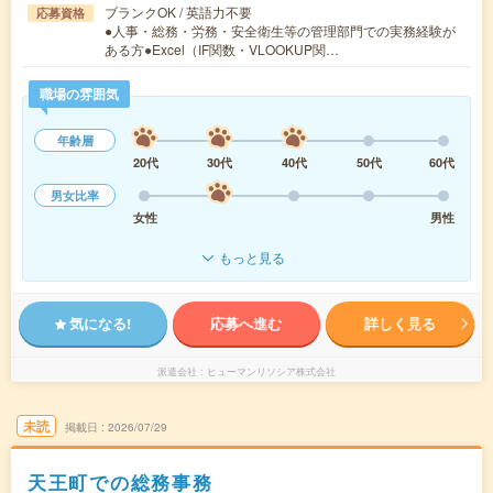
ブランクOK / 英語力不要
応募資格
●人事・総務・労務・安全衛生等の管理部門での実務経験が
ある方●Excel（IF関数・VLOOKUP関…
職場の雰囲気
年齢層
20代
30代
40代
50代
60代
男女比率
女性
男性
もっと見る
気になる!
応募へ進む
詳しく見る
派遣会社
ヒューマンリソシア株式会社
未読
掲載日
2026/07/29
天王町での総務事務