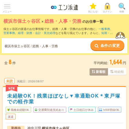
メニュー
気になる!
ログイン
検索
横浜市保土ヶ谷区
×
総務・人事・労務
のお仕事一覧
保土ヶ谷区の派遣のお仕事情報です。総務・人事・労務のお仕事の他に、
一般事務
、
営業事務
、
経理・財務・会計・英文経理
などを取り揃えています。さらに、
短期
・
単
発
などの期間や、
職種未経験OK
などのこだわり条件で絞り込んでいただけます。職種
辞典：
人事のお仕事とは？とは？
総務のお仕事とは？とは？
条件の変更
横浜市保土ヶ谷区 / 総務・人事・労務
8
1,644
全
件
平均時給:
円
時給順
新着順
未読
掲載日
2026/08/07
NEW
未経験OK！残業ほぼなし▼車通勤OK＊東戸塚
での軽作業
職種未経験OK
交通費別途支給あり
土日祝日が休み
WEB登録OK
派遣
神奈川県
横浜市保土ヶ谷区
勤務地