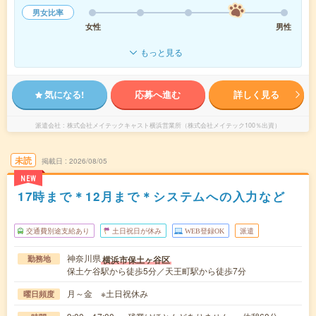
男女比率
女性
男性
もっと見る
気になる!
応募へ進む
詳しく見る
派遣会社
株式会社メイテックキャスト横浜営業所（株式会社メイテック100％出資）
未読
掲載日
2026/08/05
NEW
17時まで＊12月まで＊システムへの入力など
交通費別途支給あり
土日祝日が休み
WEB登録OK
派遣
神奈川県
横浜市保土ヶ谷区
勤務地
保土ケ谷駅から徒歩5分／天王町駅から徒歩7分
月～金 ※土日祝休み
曜日頻度