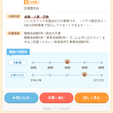
交通費
交通費支給
総務・人事・労務
仕事内容
バックオフィス支援会社での事務です。 ＜アデコ限定求人！
2名の同時募集で安心してスタートできます！＞…
職種未経験OK / 英語力不要
応募資格
職種未経験OK！業界未経験OK！【こんな方におススメ！ま
ずはご応募ください／歓迎条件】事務未経験OK…
職場の雰囲気
年齢層
20代
30代
40代
50代
60代
仕事の仕方
テキパキ
コツコツ
気になる!
応募へ進む
詳しく見る
派遣会社
アデコ株式会社