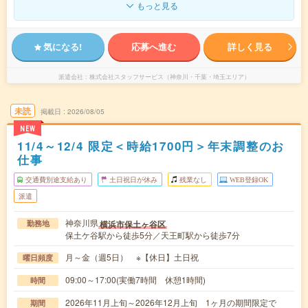
もっと見る
気になる!
応募へ進む
詳しく見る
派遣会社
株式会社スタッフサービス（神奈川・千葉・埼玉エリア）
未読
掲載日
2026/08/05
NEW
11/4～12/4 限定＜時給1700円＞年末調整のお
仕事
交通費別途支給あり
土日祝日が休み
残業なし
WEB登録OK
派遣
神奈川県
横浜市保土ヶ谷区
勤務地
保土ケ谷駅から徒歩5分／天王町駅から徒歩7分
月～金（週5日） ※【休日】土日祝
曜日頻度
09:00～17:00(実働7時間 休憩1時間)
時間
2026年11月上旬～2026年12月上旬 1ヶ月の期間限定で
期間