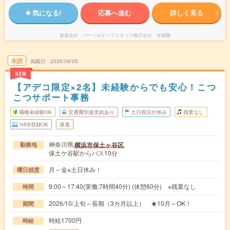
気になる!
応募へ進む
詳しく見る
派遣会社
パーソルテンプスタッフ株式会社 首都圏
未読
掲載日
2026/08/05
NEW
【アデコ限定×2名】未経験からでも安心！こつ
こつサポート事務
職種未経験OK
交通費別途支給あり
土日祝日が休み
残業なし
WEB登録OK
派遣
神奈川県
横浜市保土ヶ谷区
勤務地
保土ケ谷駅からバス10分
月～金※土日休み！
曜日頻度
9:00～17:40(実働:7時間40分) (休憩60分) ※残業なし
時間
2026/10/上旬～長期（3カ月以上） ★10月～OK！
期間
時給1700円
時給