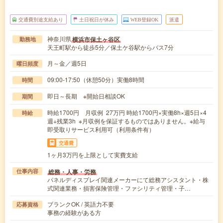
交通費別途支給あり
土日祝日が休み
WEB登録OK
派遣
神奈川県
横浜市保土ヶ谷区
勤務地
天王町駅から徒歩5分／保土ケ谷駅からバス7分
月～金／週5日
曜日頻度
09:00-17:50（休憩50分）実働8時間
時間
即日～長期 ※開始日相談OK
期間
時給1700円 月収例 27万円 時給1700円×実働8h×週5日×4
時給
週+残業3h ※月収例を保証するものではありません。※給与
即受取りサービス利用可（利用条件有）
交通費
1ヶ月3万円を上限として実費支給
総務・人事・労務
仕事内容
パネルディスプレイ関連メーカーにて総務アシスタント・株
式関連業務・損害保険管理・ファシリティ管理・子…
ブランクOK / 英語力不要
応募資格
事務の経験がある方