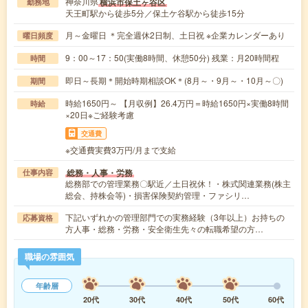
神奈川県
横浜市保土ヶ谷区
勤務地
天王町駅から徒歩5分／保土ケ谷駅から徒歩15分
月～金曜日 ＊完全週休2日制、土日祝 ※企業カレンダーあり
曜日頻度
9：00～17：50(実働8時間、休憩50分) 残業：月20時間程
時間
即日～長期＊開始時期相談OK＊(8月～・9月～・10月～〇)
期間
時給1650円～ 【月収例】26.4万円＝時給1650円×実働8時間
時給
×20日※ご経験考慮
交通費
※交通費実費3万円/月まで支給
総務・人事・労務
仕事内容
総務部での管理業務〇駅近／土日祝休！・株式関連業務(株主
総会、持株会等)・損害保険契約管理・ファシリ…
下記いずれかの管理部門での実務経験（3年以上）お持ちの
応募資格
方人事・総務・労務・安全衛生先々の転職希望の方…
職場の雰囲気
年齢層
20代
30代
40代
50代
60代