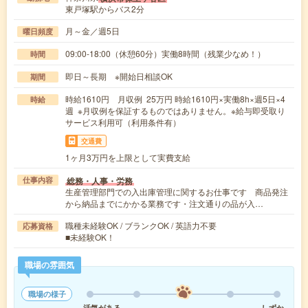
東戸塚駅からバス2分
月～金／週5日
曜日頻度
09:00-18:00（休憩60分）実働8時間（残業少なめ！）
時間
即日～長期 ※開始日相談OK
期間
時給1610円 月収例 25万円 時給1610円×実働8h×週5日×4
時給
週 ※月収例を保証するものではありません。※給与即受取り
サービス利用可（利用条件有）
交通費
1ヶ月3万円を上限として実費支給
総務・人事・労務
仕事内容
生産管理部門での入出庫管理に関するお仕事です 商品発注
から納品までにかかる業務です・注文通りの品が入…
職種未経験OK / ブランクOK / 英語力不要
応募資格
■未経験OK！
職場の雰囲気
職場の様子
活気がある
しずか