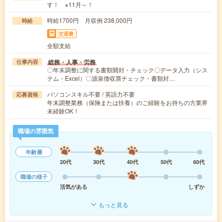
す！ ※11月～！
時給1700円 月収例 238,000円
時給
交通費
全額支給
総務・人事・労務
仕事内容
〇年末調整に関する書類開封・チェック〇データ入力（シス
テム・Excel）〇源泉徴収票チェック・書類封…
パソコンスキル不要 / 英語力不要
応募資格
年末調整業務（保険または扶養）のご経験をお持ちの方業界
未経験OK！
職場の雰囲気
年齢層
20代
30代
40代
50代
60代
職場の様子
活気がある
しずか
もっと見る