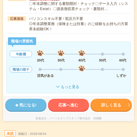
〇年末調整に関する書類開封・チェック〇データ入力（シス
テム・Excel）〇源泉徴収票チェック・書類封…
パソコンスキル不要 / 英語力不要
応募資格
◎年末調整業務（保険または扶養）のご経験をお持ちの方業
界未経験OK！
職場の雰囲気
年齢層
20代
30代
40代
50代
60代
職場の様子
活気がある
しずか
もっと見る
気になる!
応募へ進む
詳しく見る
派遣会社
パーソルテンプスタッフ株式会社 首都圏
未読
掲載日
2026/08/04