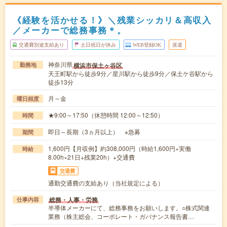
《経験を活かせる！》＼残業シッカリ＆高収入
／メーカーで総務事務＊。
交通費別途支給あり
土日祝日が休み
WEB登録OK
派遣
神奈川県
横浜市保土ヶ谷区
勤務地
天王町駅から徒歩9分／星川駅から徒歩9分／保土ケ谷駅から
徒歩13分
月～金
曜日頻度
★9:00～17:50（休憩時間 12:00～12:50）
時間
即日～長期（3ヵ月以上） ※急募
期間
1,600円【月収例】約308,000円（時給1,600円×実働
時給
8.00h×21日+残業20h）+交通費
交通費
通勤交通費の支給あり（当社規定による）
総務・人事・労務
仕事内容
半導体メーカーにて、総務事務をお願いします。○株式関連
業務（株主総会、コーポレート・ガバナンス報告書…