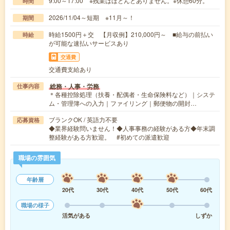
9:00～17:00 ※残業はほとんどありません。※休憩60分。
時間
2026/11/04～短期 ※11月～！
期間
時給1500円＋交 【月収例】210,000円～ ■給与の前払い
時給
が可能な速払いサービスあり
交通費
交通費支給あり
総務・人事・労務
仕事内容
＊各種控除処理（扶養・配偶者・生命保険料など）｜システ
ム・管理簿への入力｜ファイリング｜郵便物の開封…
ブランクOK / 英語力不要
応募資格
◆業界経験問いません！◆人事事務の経験がある方◆年末調
整経験がある方歓迎。 #初めての派遣歓迎
職場の雰囲気
年齢層
20代
30代
40代
50代
60代
職場の様子
活気がある
しずか