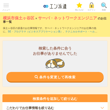
メニュー
気になる!
ログイン
検索
横浜市保土ヶ谷区
×
サーバ・ネットワークエンジニア
のお仕
事一覧
保土ヶ谷区の派遣のお仕事情報です。サーバ・ネットワークエンジニアのお仕事の他
に、
SE・プログラマ（ビジネスアプリケーション系）
、
テクニカルサポート・ヘルプ
デスク
、
PM・PMO
などを取り揃えています。さらに、
短期
・
単発
などの期間や、
職
種未経験OK
などのこだわり条件で絞り込んでいただけます。職種辞典：
サーバ・ネッ
トワークエンジニアのお仕事とは？とは？
検索した条件に合う
お仕事がありませんでした
条件を変更して再検索
検索条件を追加して絞り込む
こだわり
でお仕事情報を絞り込む