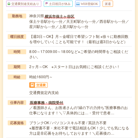
交通費別途支給あり
土日祝日が休み
WEB登録OK
派遣
神奈川県
横浜市保土ヶ谷区
勤務地
保土ケ谷駅から---分／天王町駅から---分／西谷駅から---分／
星川駅から---分／上星川駅から---分
【週3日～OK】月～金曜日で希望シフト制 ※徐々に勤務回数
曜日頻度
を増やしていくことも可能です！（最初は週3日からなど）
8:00～17:009:00～18:00など※ご希望の時間帯をご相談くだ
時間
さい。
2ヶ月～OK ※スタート日はお気軽にご相談ください！
期間
時給1600円～
時給
交通費
交通費規定内支給
医療事務・病院受付
仕事内容
／看護師さん、お医者さんの“縁の下の力持ち”医療事務のお
仕事になります！＼▽具体的には…・受付で患者…
ブランクOK / パソコンスキル不要 / 英語力不要
応募資格
※履歴書不要・来社不要で電話相談もOK！少しでも気になる
方は是非応募をお待ちしております！＼応募後の…