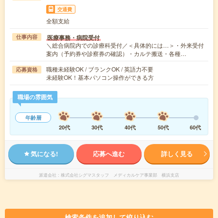
交通費
全額支給
医療事務・病院受付
仕事内容
＼総合病院内での診療科受付／＜具体的には…＞・外来受付
案内（予約券や診察券の確認）・カルテ搬送・各種…
職種未経験OK / ブランクOK / 英語力不要
応募資格
未経験OK！基本パソコン操作ができる方
職場の雰囲気
年齢層
20代
30代
40代
50代
60代
気になる!
応募へ進む
詳しく見る
派遣会社
株式会社シグマスタッフ メディカルケア事業部 横浜支店
検索条件を追加して絞り込む