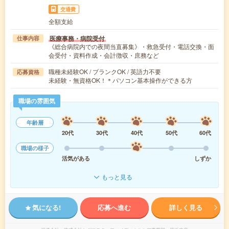
交通費
全額支給
医療事務・病院受付
仕事内容
《総合病院内での夜間当直募集》・救急受付・電話交換・面
会受付・資料作成・会計徴収・庶務など
職種未経験OK / ブランクOK / 英語力不要
応募資格
未経験・無資格OK！＊パソコン基本操作ができる方
職場の雰囲気
年齢層
20代
30代
40代
50代
60代
職場の様子
活気がある
しずか
もっと見る
気になる!
応募へ進む
詳しく見る