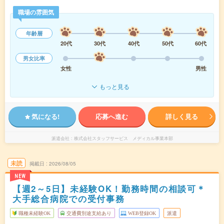
職場の雰囲気
年齢層
20代
30代
40代
50代
60代
男女比率
女性
男性
もっと見る
気になる!
応募へ進む
詳しく見る
派遣会社
株式会社スタッフサービス メディカル事業本部
未読
掲載日
2026/08/05
NEW
【週2～5日】未経験OK！勤務時間の相談可＊
大手総合病院での受付事務
職種未経験OK
交通費別途支給あり
WEB登録OK
派遣