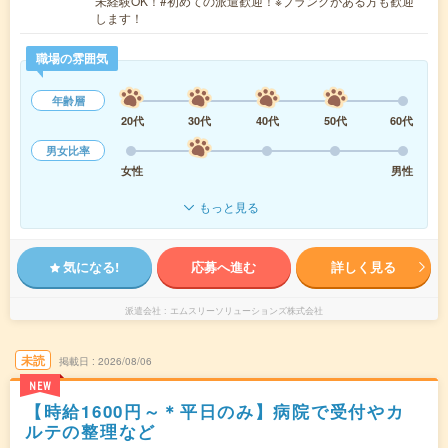
未経験OK！#初めての派遣歓迎！※ブランクがある方も歓迎
します！
職場の雰囲気
年齢層
20代
30代
40代
50代
60代
男女比率
女性
男性
もっと見る
気になる!
応募へ進む
詳しく見る
派遣会社
エムスリーソリューションズ株式会社
未読
掲載日
2026/08/06
NEW
【時給1600円～＊平日のみ】病院で受付やカ
ルテの整理など