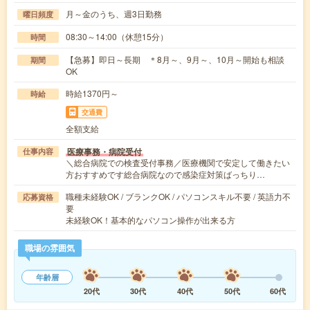
月～金のうち、週3日勤務
曜日頻度
08:30～14:00（休憩15分）
時間
【急募】即日～長期 ＊8月～、9月～、10月～開始も相談
期間
OK
時給1370円～
時給
交通費
全額支給
医療事務・病院受付
仕事内容
＼総合病院での検査受付事務／医療機関で安定して働きたい
方おすすめです総合病院なので感染症対策ばっちり…
職種未経験OK / ブランクOK / パソコンスキル不要 / 英語力不
応募資格
要
未経験OK！基本的なパソコン操作が出来る方
職場の雰囲気
年齢層
20代
30代
40代
50代
60代