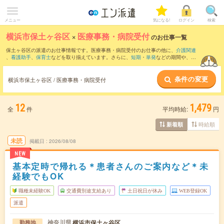
メニュー
気になる!
ログイン
検索
横浜市保土ヶ谷区
×
医療事務・病院受付
のお仕事一覧
保土ヶ谷区の派遣のお仕事情報です。医療事務・病院受付のお仕事の他に、
介護関連
、
看護助手
、
保育士
などを取り揃えています。さらに、
短期
・
単発
などの期間や、
職
種未経験OK
などのこだわり条件で絞り込んでいただけます。職種辞典：
医療事務・病
院受付のお仕事とは？とは？
条件の変更
横浜市保土ヶ谷区 / 医療事務・病院受付
12
1,479
全
件
平均時給:
円
時給順
新着順
未読
掲載日
2026/08/08
NEW
基本定時で帰れる＊患者さんのご案内など＊未
経験でもOK
職種未経験OK
交通費別途支給あり
土日祝日が休み
WEB登録OK
派遣
神奈川県
横浜市保土ヶ谷区
勤務地