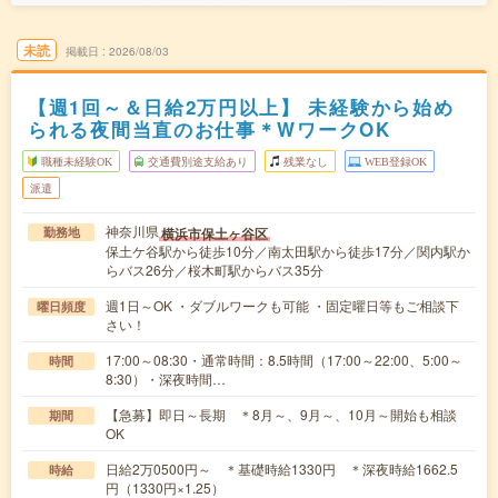
未読
掲載日
2026/08/03
【週1回～＆日給2万円以上】 未経験から始め
られる夜間当直のお仕事＊WワークOK
職種未経験OK
交通費別途支給あり
残業なし
WEB登録OK
派遣
神奈川県
横浜市保土ヶ谷区
勤務地
保土ケ谷駅から徒歩10分／南太田駅から徒歩17分／関内駅か
らバス26分／桜木町駅からバス35分
週1日～OK ・ダブルワークも可能 ・固定曜日等もご相談下
曜日頻度
さい！
17:00～08:30・通常時間：8.5時間（17:00～22:00、5:00～
時間
8:30）・深夜時間…
【急募】即日～長期 ＊8月～、9月～、10月～開始も相談
期間
OK
日給2万0500円～ ＊基礎時給1330円 ＊深夜時給1662.5
時給
円（1330円×1.25）