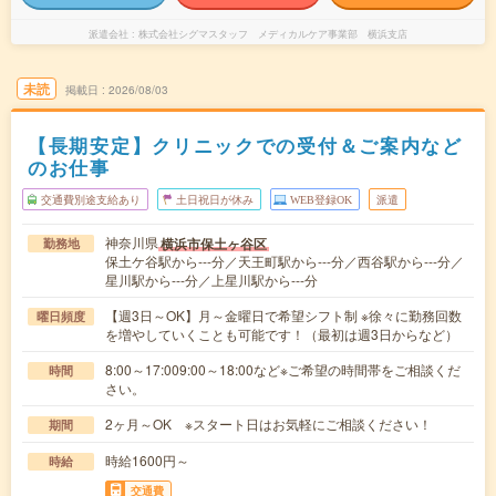
派遣会社
株式会社シグマスタッフ メディカルケア事業部 横浜支店
未読
掲載日
2026/08/03
【長期安定】クリニックでの受付＆ご案内など
のお仕事
交通費別途支給あり
土日祝日が休み
WEB登録OK
派遣
神奈川県
横浜市保土ヶ谷区
勤務地
保土ケ谷駅から---分／天王町駅から---分／西谷駅から---分／
星川駅から---分／上星川駅から---分
【週3日～OK】月～金曜日で希望シフト制 ※徐々に勤務回数
曜日頻度
を増やしていくことも可能です！（最初は週3日からなど）
8:00～17:009:00～18:00など※ご希望の時間帯をご相談くだ
時間
さい。
2ヶ月～OK ※スタート日はお気軽にご相談ください！
期間
時給1600円～
時給
交通費