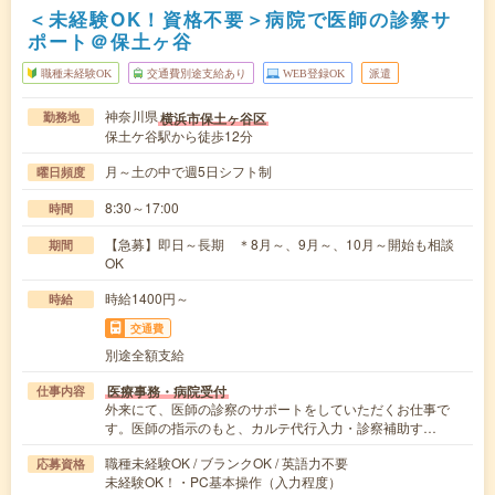
＜未経験OK！資格不要＞病院で医師の診察サ
ポート＠保土ヶ谷
職種未経験OK
交通費別途支給あり
WEB登録OK
派遣
神奈川県
横浜市保土ヶ谷区
勤務地
保土ケ谷駅から徒歩12分
月～土の中で週5日シフト制
曜日頻度
8:30～17:00
時間
【急募】即日～長期 ＊8月～、9月～、10月～開始も相談
期間
OK
時給1400円～
時給
交通費
別途全額支給
医療事務・病院受付
仕事内容
外来にて、医師の診察のサポートをしていただくお仕事で
す。医師の指示のもと、カルテ代行入力・診察補助す…
職種未経験OK / ブランクOK / 英語力不要
応募資格
未経験OK！・PC基本操作（入力程度）