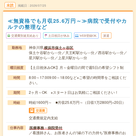
未読
掲載日
2026/07/25
≪無資格でも月収25.6万円～≫病院で受付やカ
ルテの整理など
交通費別途支給あり
土日祝日が休み
WEB登録OK
派遣
神奈川県
横浜市保土ヶ谷区
勤務地
保土ケ谷駅から---分／天王町駅から---分／西谷駅から---分／
星川駅から---分／上星川駅から---分
【土日祝休みOK】月～金曜日の間で週5日の希望シフト制
曜日頻度
8:00～17:009:00～18:00など※ご希望の時間帯をご相談くだ
時間
さい。
2ヶ月～OK ※スタート日はお気軽にご相談ください！
期間
時給1600円～ ■月収25.6万円～（日収1万2800円×20日）
時給
交通費
交通費規定内支給
医療事務・病院受付
仕事内容
／看護師さん、お医者さんの“縁の下の力持ち”医療事務のお