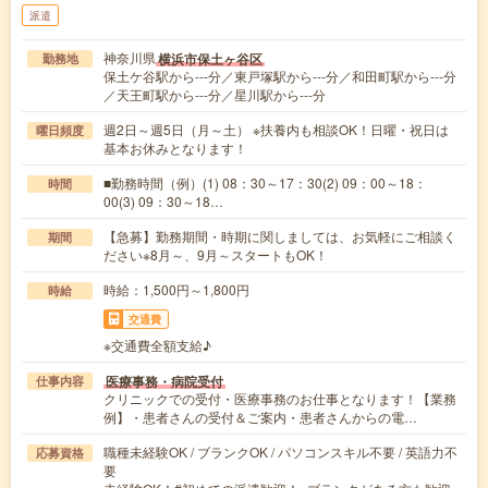
派遣
神奈川県
横浜市保土ヶ谷区
勤務地
保土ケ谷駅から---分／東戸塚駅から---分／和田町駅から---分
／天王町駅から---分／星川駅から---分
週2日～週5日（月～土） ※扶養内も相談OK！日曜・祝日は
曜日頻度
基本お休みとなります！
■勤務時間（例）(1) 08：30～17：30(2) 09：00～18：
時間
00(3) 09：30～18…
【急募】勤務期間・時期に関しましては、お気軽にご相談く
期間
ださい※8月～、9月～スタートもOK！
時給：1,500円～1,800円
時給
交通費
※交通費全額支給♪
医療事務・病院受付
仕事内容
クリニックでの受付・医療事務のお仕事となります！【業務
例】・患者さんの受付＆ご案内・患者さんからの電…
職種未経験OK / ブランクOK / パソコンスキル不要 / 英語力不
応募資格
要