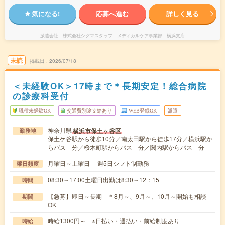
気になる!
応募へ進む
詳しく見る
派遣会社
株式会社シグマスタッフ メディカルケア事業部 横浜支店
未読
掲載日
2026/07/18
＜未経験OK＞17時まで＊長期安定！総合病院
の診療科受付
職種未経験OK
交通費別途支給あり
WEB登録OK
派遣
神奈川県
横浜市保土ヶ谷区
勤務地
保土ケ谷駅から徒歩10分／南太田駅から徒歩17分／横浜駅か
らバス---分／桜木町駅からバス---分／関内駅からバス---分
月曜日～土曜日 週5日シフト制勤務
曜日頻度
08:30～17:00土曜日出勤は8:30～12：15
時間
【急募】即日～長期 ＊8月～、9月～、10月～開始も相談
期間
OK
時給1300円～ ※日払い・週払い・前給制度あり
時給