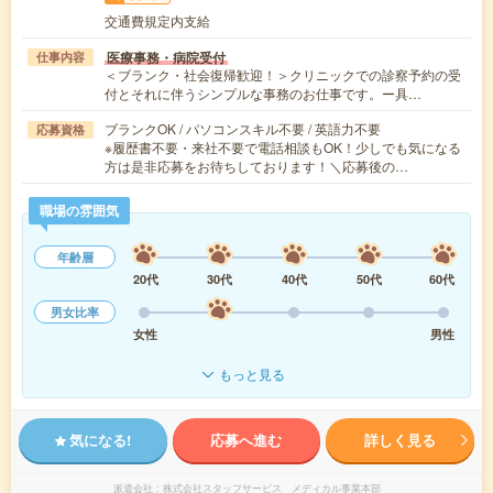
交通費規定内支給
医療事務・病院受付
仕事内容
＜ブランク・社会復帰歓迎！＞クリニックでの診察予約の受
付とそれに伴うシンプルな事務のお仕事です。ー具…
ブランクOK / パソコンスキル不要 / 英語力不要
応募資格
※履歴書不要・来社不要で電話相談もOK！少しでも気になる
方は是非応募をお待ちしております！＼応募後の…
職場の雰囲気
年齢層
20代
30代
40代
50代
60代
男女比率
女性
男性
もっと見る
気になる!
応募へ進む
詳しく見る
派遣会社
株式会社スタッフサービス メディカル事業本部