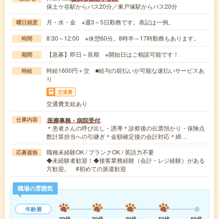
保土ケ谷駅からバス20分／東戸塚駅からバス20分
月・水・金 ※週3～5日勤務です。表記は一例。
曜日頻度
8:30～12:00 ※休憩60分。8時半～17時勤務もあります。
時間
【急募】即日～長期 ※開始日はご相談可能です！
期間
時給1600円＋交 ■給与の前払いが可能な速払いサービスあ
時給
り
交通費
交通費支給あり
医療事務・病院受付
仕事内容
＊患者さんの呼び出し・誘導＊診察後の伝票預かり・保険点
数計算担当への引継ぎ＊金額確定後の会計対応＊締…
職種未経験OK / ブランクOK / 英語力不要
応募資格
◆未経験者歓迎！◆接客業務経験（会計・レジ経験）がある
方歓迎。 #初めての派遣歓迎
職場の雰囲気
年齢層
20代
30代
40代
50代
60代