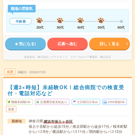
職場の雰囲気
年齢層
20代
30代
40代
50代
60代
気になる!
応募へ進む
詳しく見る
派遣会社
株式会社シグマスタッフ メディカルケア事業部 横浜支店
未読
掲載日
2026/07/20
【週3×時短】未経験OK！総合病院での検査受
付・電話対応など
職種未経験OK
交通費別途支給あり
土日祝日が休み
WEB登録OK
派遣
神奈川県
横浜市保土ヶ谷区
勤務地
保土ケ谷駅から徒歩15分／南太田駅から徒歩17分／桜木町駅
からバス9分／横浜駅からバス11分／関内駅からバス12分