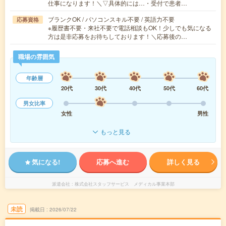
仕事になります！＼▽具体的には…・受付で患者…
ブランクOK / パソコンスキル不要 / 英語力不要
応募資格
※履歴書不要・来社不要で電話相談もOK！少しでも気になる
方は是非応募をお待ちしております！＼応募後の…
職場の雰囲気
年齢層
20代
30代
40代
50代
60代
男女比率
女性
男性
もっと見る
気になる!
応募へ進む
詳しく見る
派遣会社
株式会社スタッフサービス メディカル事業本部
未読
掲載日
2026/07/22