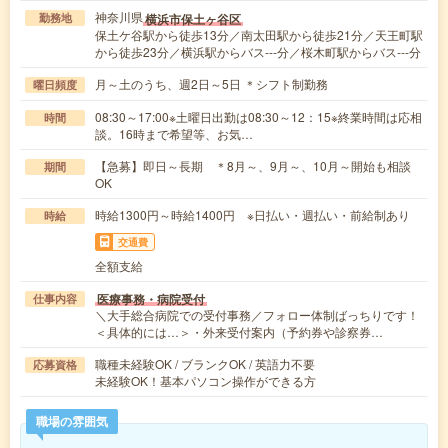
神奈川県
横浜市保土ヶ谷区
勤務地
保土ケ谷駅から徒歩13分／南太田駅から徒歩21分／天王町駅
から徒歩23分／横浜駅からバス---分／桜木町駅からバス---分
月～土のうち、週2日～5日 ＊シフト制勤務
曜日頻度
08:30～17:00※土曜日出勤は08:30～12：15※終業時間は応相
時間
談。16時まで希望等、お気…
【急募】即日～長期 ＊8月～、9月～、10月～開始も相談
期間
OK
時給1300円～時給1400円 ※日払い・週払い・前給制あり
時給
交通費
全額支給
医療事務・病院受付
仕事内容
＼大手総合病院での受付事務／フォロー体制ばっちりです！
＜具体的には…＞・外来受付案内（予約券や診察券…
職種未経験OK / ブランクOK / 英語力不要
応募資格
未経験OK！基本パソコン操作ができる方
職場の雰囲気