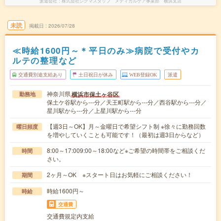
派遣会社
株式会社シグマスタッフ メディカルケア事業部 横浜支店
未読
掲載日
2026/07/28
≪時給1600円～＊平日のみ≫病院で受付やカ
ルテの整理など
交通費別途支給あり
土日祝日が休み
WEB登録OK
派遣
神奈川県
横浜市保土ヶ谷区
勤務地
保土ケ谷駅から---分／天王町駅から---分／西谷駅から---分／
星川駅から---分／上星川駅から---分
【週3日～OK】月～金曜日で希望シフト制 ※徐々に勤務回数
曜日頻度
を増やしていくことも可能です！（最初は週3日からなど）
8:00～17:009:00～18:00など※ご希望の時間帯をご相談くだ
時間
さい。
2ヶ月～OK ※スタート日はお気軽にご相談ください！
期間
時給1600円～
時給
交通費
交通費規定内支給