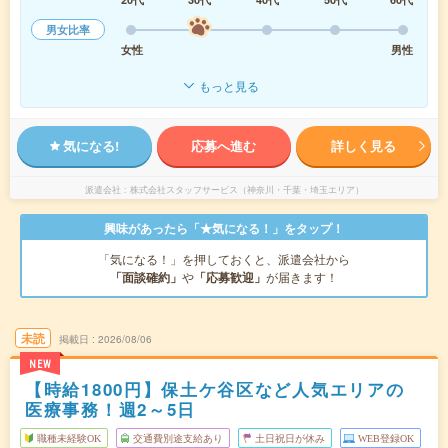
男女比率
女性
男性
もっと見る
気になる!
応募へ進む
詳しく見る
派遣会社
株式会社スタッフサービス（神奈川・千葉・埼玉エリア）
興味があったら「★気になる！」をタップ！
「気になる！」を押しておくと、派遣会社から
「面談確約」
や
「応募歓迎」
が届きます！
未読
掲載日
2026/08/06
NEW
【時給1800円】保土ケ谷区など人気エリアの
医療事務！週2～5日
職種未経験OK
交通費別途支給あり
土日祝日が休み
WEB登録OK