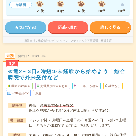
年齢層
20代
30代
40代
50代
60代
気になる!
応募へ進む
詳しく見る
派遣会社
株式会社シグマスタッフ メディカルケア事業部 横浜支店
未読
掲載日
2026/08/05
NEW
≪週2～3日×時短≫未経験から始めよう！総合
病院で外来受付など
職種未経験OK
交通費別途支給あり
土日祝日が休み
残業なし
WEB登録OK
派遣
神奈川県
横浜市保土ヶ谷区
勤務地
保土ケ谷駅から徒歩15分／南太田駅から徒歩24分
＜シフト制＞ 月曜日～金曜日のうち週2～3日 ※第2/4土曜
曜日頻度
日、どちらか出勤できる方は、お願いいたします。
8:30～13:00※8：30～14：00まで勤務可能な方、歓迎※休憩
時間