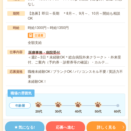
なし
【急募】即日～長期 ＊8月～、9月～、10月～開始も相談
期間
OK
時給1300円～時給1350円
時給
交通費
全額支給
医療事務・病院受付
仕事内容
＜週2～3日＊未経験OK＊総合病院外来クラーク＞・外来受
付、ご案内（予約券・診察券等の確認）・カルテ…
職種未経験OK / ブランクOK / パソコンスキル不要 / 英語力不
応募資格
要
未経験OK！
職場の雰囲気
年齢層
20代
30代
40代
50代
60代
気になる!
応募へ進む
詳しく見る