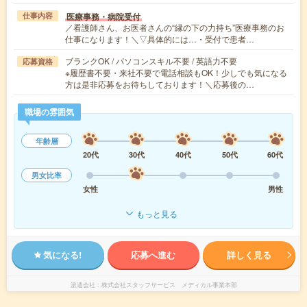
医療事務・病院受付
仕事内容
／看護師さん、お医者さんの“縁の下の力持ち”医療事務のお
仕事になります！＼▽具体的には…・受付で患者…
ブランクOK / パソコンスキル不要 / 英語力不要
応募資格
※履歴書不要・来社不要で電話相談もOK！少しでも気になる
方は是非応募をお待ちしております！＼応募後の…
職場の雰囲気
年齢層
20代
30代
40代
50代
60代
男女比率
女性
男性
もっと見る
気になる!
応募へ進む
詳しく見る
派遣会社
株式会社スタッフサービス メディカル事業本部