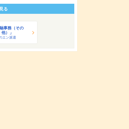
見る
融事務（その
他）」
のエン派遣