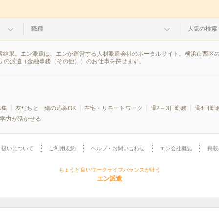
職種
人気の検索
検索結果。エン派遣は、エンが運営する人材派遣会社のポータルサイト。横浜市西区
リの派遣（金融事務（その他））のお仕事を探せます。
募集
友だちと一緒の応募OK
在宅・リモートワーク
週2～3日勤務
週4日勤
学力が活かせる
り扱いについて
ご利用規約
ヘルプ・お問い合わせ
エン会社概要
掲載
ちょうど良いワークライフバランスが叶う
エン派遣