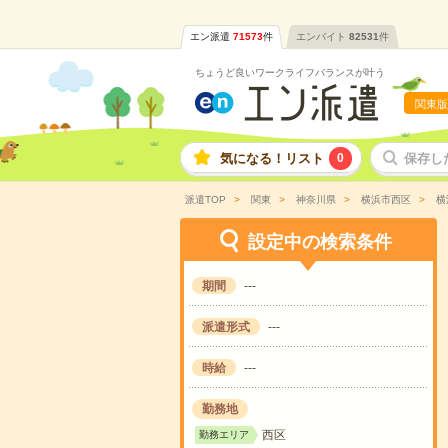
エン派遣
71573
件
エンバイト
82531
件
ちょうど良いワークライフバランスが叶う
関東版
気になる！リスト
0
保存し
派遣TOP
関東
神奈川県
横浜市西区
横
設定中の検索条件
期間
---
派遣形式
---
時給
---
勤務地
西区
勤務エリア