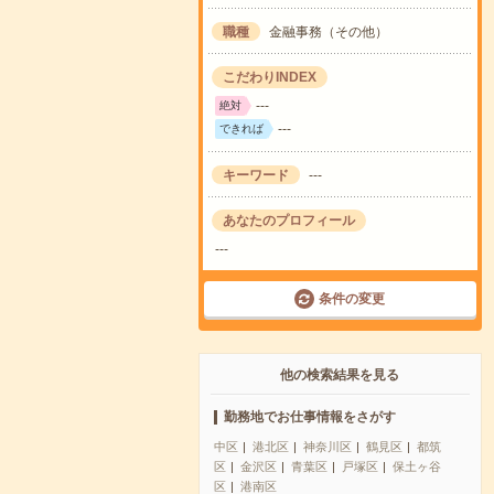
職種
金融事務（その他）
こだわりINDEX
---
絶対
---
できれば
キーワード
---
あなたのプロフィール
---
条件の変更
他の検索結果を見る
勤務地でお仕事情報をさがす
中区
港北区
神奈川区
鶴見区
都筑
区
金沢区
青葉区
戸塚区
保土ヶ谷
区
港南区