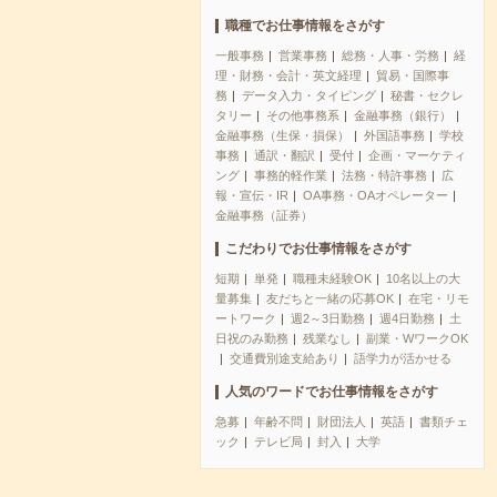
職種でお仕事情報をさがす
一般事務
営業事務
総務・人事・労務
経
理・財務・会計・英文経理
貿易・国際事
務
データ入力・タイピング
秘書・セクレ
タリー
その他事務系
金融事務（銀行）
金融事務（生保・損保）
外国語事務
学校
事務
通訳・翻訳
受付
企画・マーケティ
ング
事務的軽作業
法務・特許事務
広
報・宣伝・IR
OA事務・OAオペレーター
金融事務（証券）
こだわりでお仕事情報をさがす
短期
単発
職種未経験OK
10名以上の大
量募集
友だちと一緒の応募OK
在宅・リモ
ートワーク
週2～3日勤務
週4日勤務
土
日祝のみ勤務
残業なし
副業・WワークOK
交通費別途支給あり
語学力が活かせる
人気のワードでお仕事情報をさがす
急募
年齢不問
財団法人
英語
書類チェ
ック
テレビ局
封入
大学