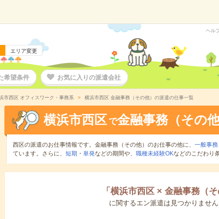
ヘル
エリア変更
た希望条件
お気に入りの派遣会社
浜市西区 オフィスワーク・事務系
横浜市西区 金融事務（その他）の派遣の仕事一覧
横浜市西区
金融事務（その
で
西区の派遣のお仕事情報です。金融事務（その他）のお仕事の他に、
一般事務
ています。さらに、
短期
・
単発
などの期間や、
職種未経験OK
などのこだわり
「
横浜市西区
×
金融事務（そ
に関するエン派遣は見つかりません