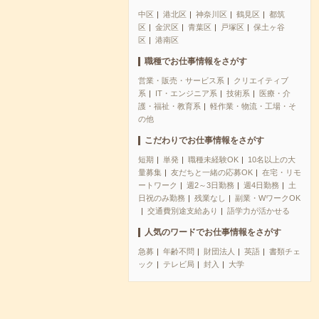
中区
港北区
神奈川区
鶴見区
都筑
区
金沢区
青葉区
戸塚区
保土ヶ谷
区
港南区
職種でお仕事情報をさがす
営業・販売・サービス系
クリエイティブ
系
IT・エンジニア系
技術系
医療・介
護・福祉・教育系
軽作業・物流・工場・そ
の他
こだわりでお仕事情報をさがす
短期
単発
職種未経験OK
10名以上の大
量募集
友だちと一緒の応募OK
在宅・リモ
ートワーク
週2～3日勤務
週4日勤務
土
日祝のみ勤務
残業なし
副業・WワークOK
交通費別途支給あり
語学力が活かせる
人気のワードでお仕事情報をさがす
急募
年齢不問
財団法人
英語
書類チェ
ック
テレビ局
封入
大学