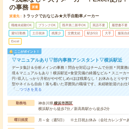
の事務
派遣
トラックでおなじみ★大手自動車メーカー
派遣先
職種未経験OK
ブランクOK
既卒第二新卒OK
英語不要
履歴書不要
週5日勤務
土日祝休
残業少
交費支給
駅歩5分
大手
服装自
Excel
ここがポイント！
▽マニュアルあり▽部内事務アシスタント▽横浜駅近
データ集計＆分析メインの事務！問合せ対応はチームで分担＊同業務
境＆マニュアルもあり！横浜駅近×食堂完備の綺麗なビル＊スニーカー
円↑収入しっかり月初がやや忙しめ○ほぼ残業なし！お休みもとりやす
型やネイルも自由！落ち着いた雰囲気の職場です。未経験歓迎のお仕
「…
つづきを見る
勤務地
神奈川県
横浜市西区
横浜駅から徒歩7分／新高島駅から徒歩2分
曜日頻度
月～金（週5日） ※土日祝お休み（会社カレンダー