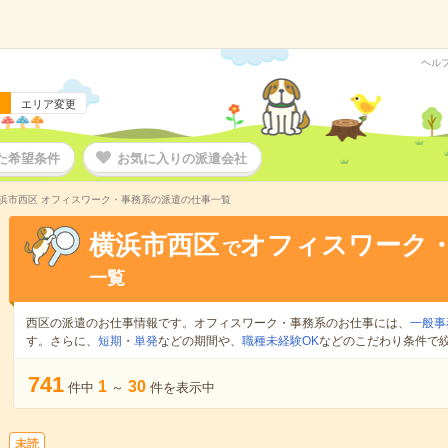
ヘル
エリア変更
た希望条件
お気に入りの派遣会社
浜市西区 オフィスワーク・事務系の派遣の仕事一覧
横浜市西区
オフィスワーク
で
一覧
西区の派遣のお仕事情報です。オフィスワーク・事務系のお仕事には、
一般事
す。さらに、
短期
・
単発
などの期間や、
職種未経験OK
などのこだわり条件で
741
1
30
件中
～
件を表示中
未読