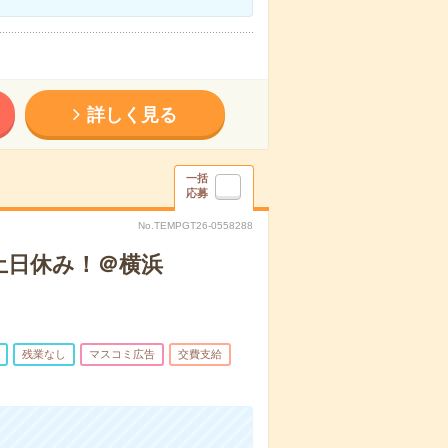
詳しく見る
一括
応募
No.TEMPGT26-0558288
土日休み！＠横浜
残業なし
マスコミ広告
交費支給