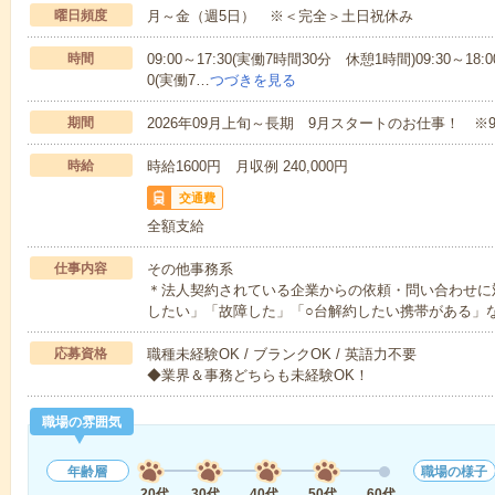
曜日頻度
月～金（週5日） ※＜完全＞土日祝休み
時間
09:00～17:30(実働7時間30分 休憩1時間)09:30～18:
0(実働7…
つづきを見る
期間
2026年09月上旬～長期 9月スタートのお仕事！ ※
時給
時給1600円 月収例 240,000円
交通費
全額支給
仕事内容
その他事務系
＊法人契約されている企業からの依頼・問い合わせに対
したい」「故障した」「○台解約したい携帯がある」
応募資格
職種未経験OK / ブランクOK / 英語力不要
◆業界＆事務どちらも未経験OK！
職場の雰囲気
年齢層
職場の様子
20代
30代
40代
50代
60代