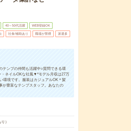
40～50代活躍
WEB登録OK
由
社食/補助あり
職場が禁煙
派遣多
のテンプの仲間も活躍中○質問できる環
・ネイルOKな社風▼*モデル月収は27万
い環境です。服装はカジュアルOK＊髪
事が豊富なテンプスタッフ。あなたの
あり）