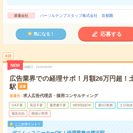
パーソルテンプスタッフ株式会社 首都圏
派遣会社
応募する
気になる！
未読
NEW
掲載日
2026/08/08
広告業界での経理サポ！月額26万円超！
駅
派遣
求人広告代理店・採用コンサルティング
派遣先
OA不要
英語不要
履歴書不要
WEB登録OK
週5日勤務
土日祝休
服装自由
職場が禁煙
ここがポイント！
デニム・スニーカーOK！経理業務＠横浜駅