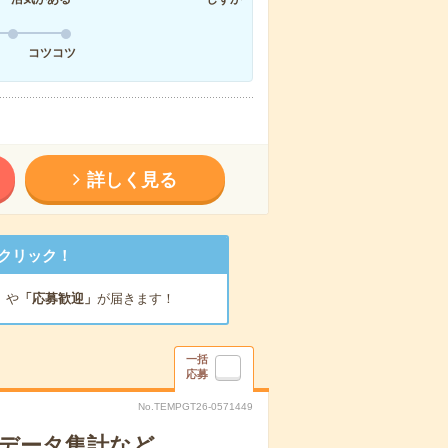
コツコツ
詳しく見る
クリック！
」
や
「応募歓迎」
が届きます！
一括
応募
No.TEMPGT26-0571449
！データ集計など