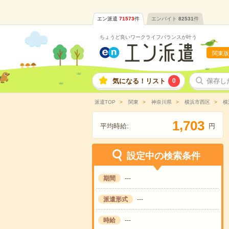
エン派遣
71573
件
エンバイト
82531
件
ちょうど良いワークライフバランスが叶う
関東版
気になる！リスト
0
保存し
派遣TOP
関東
神奈川県
横浜市西区
横
,
1
7
0
3
平均時給:
円
設定中の検索条件
期間
---
派遣形式
---
時給
---