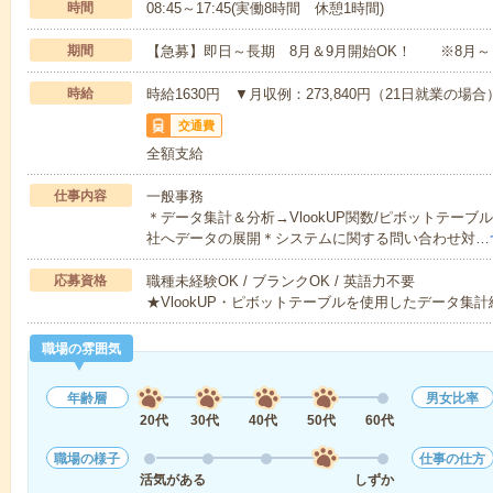
時間
08:45～17:45(実働8時間 休憩1時間)
期間
【急募】即日～長期 8月＆9月開始OK！ ※8月～
時給
時給1630円 ▼月収例：273,840円（21日就業の
交通費
全額支給
仕事内容
一般事務
＊データ集計＆分析→VlookUP関数/ピボットテー
社へデータの展開＊システムに関する問い合わせ対…
応募資格
職種未経験OK / ブランクOK / 英語力不要
★VlookUP・ピボットテーブルを使用したデータ集
職場の雰囲気
年齢層
男女比率
20代
30代
40代
50代
60代
職場の様子
仕事の仕方
活気がある
しずか