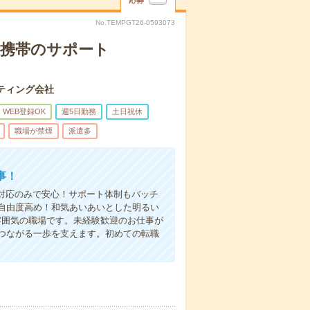
応募
No.TEMPGT26-0593073
業携帯のサポート
ティング会社
WEB登録OK
週5日勤務
土日祝休
職場が禁煙
派遣多
事！
対応のみで安心！サポート体制もバッチ
自由度高め！和気あいあいとした明るい
雰囲気の職場です。未経験歓迎のお仕事が
つながる一歩を支えます。初めての転職