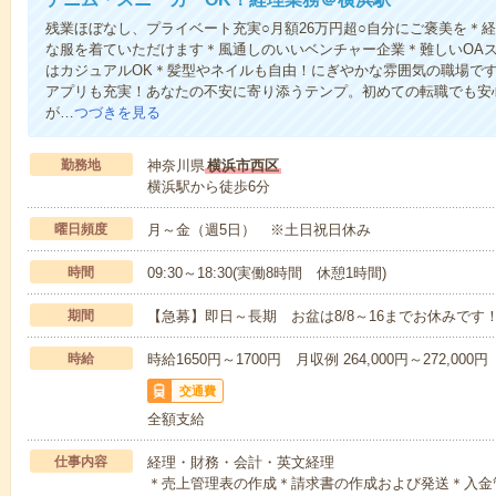
残業ほぼなし、プライベート充実○月額26万円超○自分にご褒美を＊
な服を着ていただけます＊風通しのいいベンチャー企業＊難しいOAス
はカジュアルOK＊髪型やネイルも自由！にぎやかな雰囲気の職場で
アプリも充実！あなたの不安に寄り添うテンプ。初めての転職でも安
が…
つづきを見る
勤務地
神奈川県
横浜市西区
横浜駅から徒歩6分
曜日頻度
月～金（週5日） ※土日祝日休み
時間
09:30～18:30(実働8時間 休憩1時間)
期間
【急募】即日～長期 お盆は8/8～16までお休みです
時給
時給1650円～1700円 月収例 264,000円～272,000円
交通費
全額支給
仕事内容
経理・財務・会計・英文経理
＊売上管理表の作成＊請求書の作成および発送＊入金