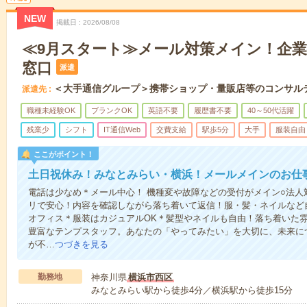
NEW
掲載日
2026/08/08
≪9月スタート≫メール対策メイン！企
窓口
派遣
＜大手通信グループ＞携帯ショップ・量販店等のコンサル
派遣先
職種未経験OK
ブランクOK
英語不要
履歴書不要
40～50代活躍
残業少
シフト
IT通信Web
交費支給
駅歩5分
大手
服装自由
ここがポイント！
土日祝休み！みなとみらい・横浜！メールメインのお仕
電話は少なめ＊メール中心！ 機種変や故障などの受付がメイン○法人
リで安心！内容を確認しながら落ち着いて返信！服・髪・ネイルなど
オフィス＊服装はカジュアルOK＊髪型やネイルも自由！落ち着いた
豊富なテンプスタッフ。あなたの「やってみたい」を大切に、未来に
が不…
つづきを見る
勤務地
神奈川県
横浜市西区
みなとみらい駅から徒歩4分／横浜駅から徒歩15分