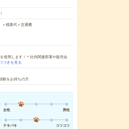
！
場合）＋残業代＋交通費
ブルを使用します！＊社内関連部署や販売会
つづきを見る
計経験をお持ちの方
女性
男性
テキパキ
コツコツ