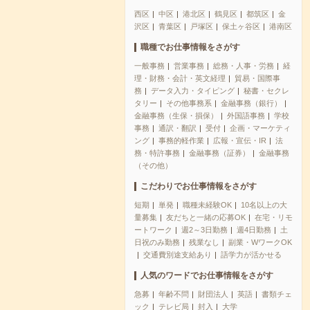
西区
中区
港北区
鶴見区
都筑区
金
沢区
青葉区
戸塚区
保土ヶ谷区
港南区
職種でお仕事情報をさがす
一般事務
営業事務
総務・人事・労務
経
理・財務・会計・英文経理
貿易・国際事
務
データ入力・タイピング
秘書・セクレ
タリー
その他事務系
金融事務（銀行）
金融事務（生保・損保）
外国語事務
学校
事務
通訳・翻訳
受付
企画・マーケティ
ング
事務的軽作業
広報・宣伝・IR
法
務・特許事務
金融事務（証券）
金融事務
（その他）
こだわりでお仕事情報をさがす
短期
単発
職種未経験OK
10名以上の大
量募集
友だちと一緒の応募OK
在宅・リモ
ートワーク
週2～3日勤務
週4日勤務
土
日祝のみ勤務
残業なし
副業・WワークOK
交通費別途支給あり
語学力が活かせる
人気のワードでお仕事情報をさがす
急募
年齢不問
財団法人
英語
書類チェ
ック
テレビ局
封入
大学