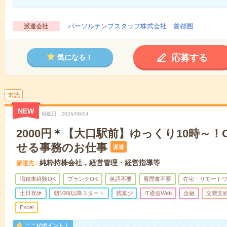
パーソルテンプスタッフ株式会社 首都圏
派遣会社
応募する
気になる！
未読
NEW
掲載日
2026/08/04
2000円＊【大口駅前】ゆっくり10時～
せる事務のお仕事
派遣
純粋持株会社，経営管理・経営指導等
派遣先
職種未経験OK
ブランクOK
英語不要
履歴書不要
在宅・リモート
土日祝休
朝10時以降スタート
残業少
IT通信Web
金融
交費支
Excel
ここがポイント！