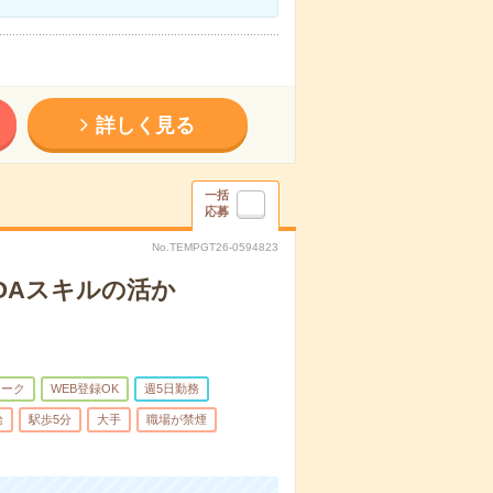
詳しく見る
一括
応募
No.TEMPGT26-0594823
！OAスキルの活か
ワーク
WEB登録OK
週5日勤務
給
駅歩5分
大手
職場が禁煙