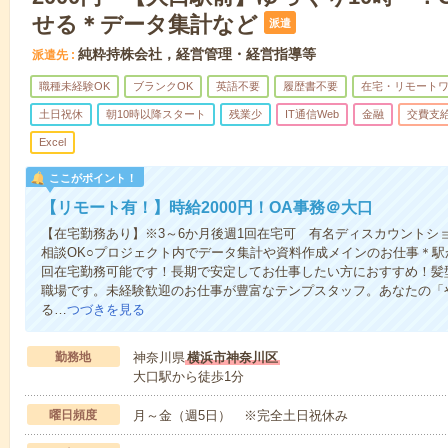
せる＊データ集計など
派遣
純粋持株会社，経営管理・経営指導等
派遣先
職種未経験OK
ブランクOK
英語不要
履歴書不要
在宅・リモート
土日祝休
朝10時以降スタート
残業少
IT通信Web
金融
交費支
Excel
ここがポイント！
【リモート有！】時給2000円！OA事務＠大口
【在宅勤務あり】※3～6か月後週1回在宅可 有名ディスカウントシ
相談OK○プロジェクト内でデータ集計や資料作成メインのお仕事＊駅
回在宅勤務可能です！長期で安定してお仕事したい方におすすめ！髪
職場です。未経験歓迎のお仕事が豊富なテンプスタッフ。あなたの「
る…
つづきを見る
勤務地
神奈川県
横浜市神奈川区
大口駅から徒歩1分
曜日頻度
月～金（週5日） ※完全土日祝休み