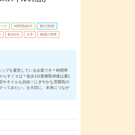
ワーク
WEB登録OK
週5日勤務
給
駅歩5分
大手
職場が禁煙
ョップを運営している企業です＊時間帯
からすぐそば＊徒歩1分業務取得後は週1
型やネイルも自由！にぎやかな雰囲気の
やってみたい」を大切に、未来につなが