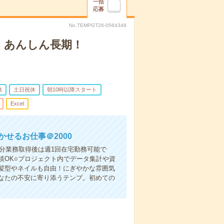
一括
応募
No.TEMPGT26-0564348
！あんしん長期！
務
土日祝休
朝10時以降スタート
Excel
せるお仕事＠2000
1分業務取得後は週1回在宅勤務可能で
談OK○プロジェクト内でデータ集計や資
髪型やネイルも自由！にぎやかな雰囲気
なたの不安に寄り添うテンプ。初めての