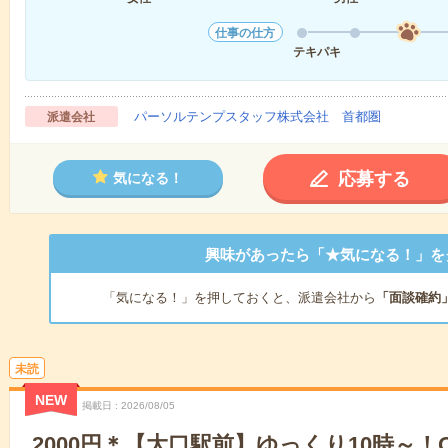
仕事の仕方
テキパキ
パーソルテンプスタッフ株式会社 首都圏
派遣会社
応募する
気になる！
興味があったら「★気になる！」を
「気になる！」を押しておくと、派遣会社から
「面談確約
未読
NEW
掲載日
2026/08/05
2000円＊【大口駅前】ゆっくり10時～