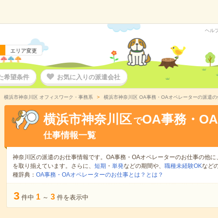
ヘル
エリア変更
た希望条件
お気に入りの派遣会社
横浜市神奈川区 オフィスワーク・事務系
横浜市神奈川区 OA事務・OAオペレーターの派遣の
横浜市神奈川区
OA事務・O
で
仕事情報一覧
神奈川区の派遣のお仕事情報です。OA事務・OAオペレーターのお仕事の他に
を取り揃えています。さらに、
短期
・
単発
などの期間や、
職種未経験OK
など
種辞典：
OA事務・OAオペレーターのお仕事とは？とは？
3
1
3
件中
～
件を表示中