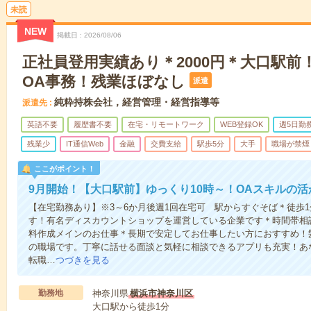
未読
NEW
掲載日
2026/08/06
正社員登用実績あり＊2000円＊大口駅前
OA事務！残業ほぼなし
派遣
純粋持株会社，経営管理・経営指導等
派遣先
英語不要
履歴書不要
在宅・リモートワーク
WEB登録OK
週5日勤
残業少
IT通信Web
金融
交費支給
駅歩5分
大手
職場が禁煙
ここがポイント！
9月開始！【大口駅前】ゆっくり10時～！OAスキルの活か
【在宅勤務あり】※3～6か月後週1回在宅可 駅からすぐそば＊徒歩
す！有名ディスカウントショップを運営している企業です＊時間帯相
料作成メインのお仕事＊長期で安定してお仕事したい方におすすめ！
の職場です。丁寧に話せる面談と気軽に相談できるアプリも充実！あ
転職…
つづきを見る
勤務地
神奈川県
横浜市神奈川区
大口駅から徒歩1分