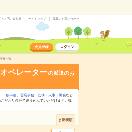
プ・お問い合わせ
サイトマップ
掲載のお問い合わせ
会員登録
ログイン
仕事一覧
Aオペレーター
の派遣のお
、
一般事務
、
営業事務
、
総務・人事・労務
など
のこだわり条件で絞り込んでいただけます。職
新着順