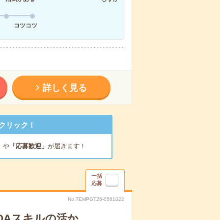
コツコツ
詳しく見る
クリック！
」
や
「応募歓迎」
が届きます！
一括
応募
No.TEMPGT26-0561022
！OAスキルの活か