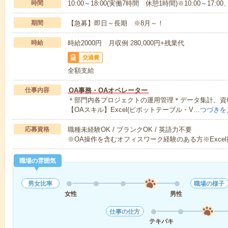
時間
10:00～18:00(実働7時間 休憩1時間)※10:00～17:00
期間
【急募】即日～長期 ※8月～！
時給
時給2000円 月収例 280,000円+残業代
交通費
全額支給
仕事内容
OA事務・OAオペレーター
＊部門内各プロジェクトの運用管理＊データ集計、資料作
【OAスキル】Excel(ピボットテーブル・V…
つづきを
応募資格
職種未経験OK / ブランクOK / 英語力不要
※OA操作を含むオフィスワーク経験のある方※Exce
職場の雰囲気
男女比率
職場の様子
女性
男性
仕事の仕方
テキパキ