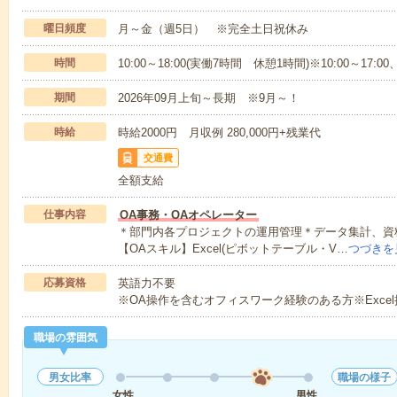
曜日頻度
月～金（週5日） ※完全土日祝休み
時間
10:00～18:00(実働7時間 休憩1時間)※10:00～17:00
期間
2026年09月上旬～長期 ※9月～！
時給
時給2000円 月収例 280,000円+残業代
交通費
全額支給
仕事内容
OA事務・OAオペレーター
＊部門内各プロジェクトの運用管理＊データ集計、資料作
【OAスキル】Excel(ピボットテーブル・V…
つづきを
応募資格
英語力不要
※OA操作を含むオフィスワーク経験のある方※Exce
職場の雰囲気
男女比率
職場の様子
女性
男性