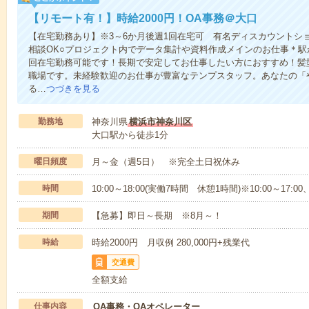
【リモート有！】時給2000円！OA事務＠大口
【在宅勤務あり】※3～6か月後週1回在宅可 有名ディスカウントシ
相談OK○プロジェクト内でデータ集計や資料作成メインのお仕事＊駅
回在宅勤務可能です！長期で安定してお仕事したい方におすすめ！髪
職場です。未経験歓迎のお仕事が豊富なテンプスタッフ。あなたの「
る…
つづきを見る
勤務地
神奈川県
横浜市神奈川区
大口駅から徒歩1分
曜日頻度
月～金（週5日） ※完全土日祝休み
時間
10:00～18:00(実働7時間 休憩1時間)※10:00～17:00
期間
【急募】即日～長期 ※8月～！
時給
時給2000円 月収例 280,000円+残業代
交通費
全額支給
仕事内容
OA事務・OAオペレーター