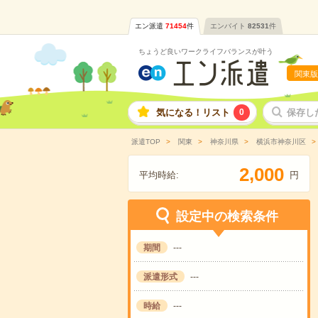
エン派遣
71454
件
エンバイト
82531
件
ちょうど良いワークライフバランスが叶う
関東版
気になる！リスト
0
保存し
派遣TOP
関東
神奈川県
横浜市神奈川区
,
2
0
0
0
平均時給:
円
設定中の検索条件
期間
---
派遣形式
---
時給
---