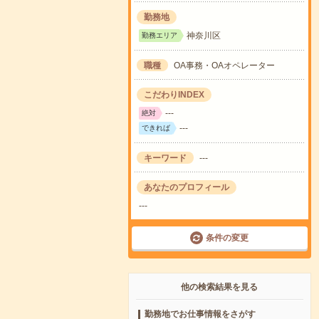
勤務地
神奈川区
勤務エリア
職種
OA事務・OAオペレーター
こだわりINDEX
---
絶対
---
できれば
キーワード
---
あなたのプロフィール
---
条件の変更
他の検索結果を見る
勤務地でお仕事情報をさがす