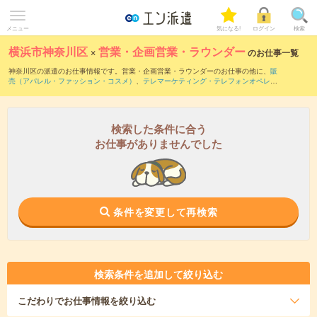
メニュー
気になる!
ログイン
検索
横浜市神奈川区
×
営業・企画営業・ラウンダー
のお仕事一覧
神奈川区の派遣のお仕事情報です。営業・企画営業・ラウンダーのお仕事の他に、
販
売（アパレル・ファッション・コスメ）
、
テレマーケティング・テレフォンオペレー
ター・コールセンター
、
窓口・ショールーム・カウンター受付
などを取り揃えていま
す。さらに、
短期
・
単発
などの期間や、
職種未経験OK
などのこだわり条件で絞り込ん
でいただけます。職種辞典：
営業・企画営業・ラウンダーのお仕事とは？とは？
検索した条件に合う
お仕事がありませんでした
条件を変更して再検索
検索条件を追加して絞り込む
こだわり
でお仕事情報を絞り込む