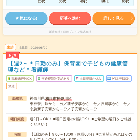
20代
30代
40代
50代
60代
気になる!
応募へ進む
詳しく見る
派遣会社
日総ブレイン株式会社
未読
掲載日
2026/08/09
NEW
【週2～＊日勤のみ】保育園で子どもの健康管
理など＊看護師
職種未経験OK
交通費別途支給あり
土日祝日が休み
WEB登録OK
派遣
神奈川県
横浜市神奈川区
勤務地
東神奈川駅から---分／新子安駅から---分／反町駅から---分／
京急新子安駅から---分／子安駅から---分
週2日～OK！ ■曜日固定の相談OK！ ■ご希望の曜日をご相談
曜日頻度
ください！
【日勤のみ】9:00～18:00（休憩60分）■ご希望があればその
時間
他シフトもOK！（例）8:30～1…