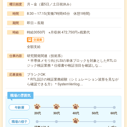
月～金（週5日／土日祝休み）
曜日頻度
8:30～17:15(実働7時間45分 休憩1時間)
時間
即日～長期
期間
時給3050円 ※月収例 472,750円+残業代
時給
交通費
全額支給
研究開発関連（技術系）
仕事内容
＊半導体メモリ向けLSIの単体ブロックを対象としたRTLロ
ジック検証業務＊仕様書や検証項目を確認しな…
ブランクOK
応募資格
＊RTL設計の検証業務経験（シミュレーション波形を見なが
ら確認できる方）＊SystemVerilog…
職場の雰囲気
年齢層
20代
30代
40代
50代
60代
職場の様子