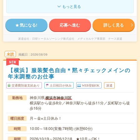
もっと見る
気になる!
応募へ進む
詳しく見る
派遣会社
日研トータルソーシング株式会社 メディカルケア事業部 ナース派遣
未読
掲載日
2026/08/09
NEW
【横浜】服装髪色自由＊黙々チェックメインの
年末調整のお仕事
交通費別途支給あり
土日祝日が休み
WEB登録OK
派遣
神奈川県
横浜市神奈川区
勤務地
横浜駅から徒歩8分／神奈川駅から徒歩11分／反町駅から徒
歩16分
月～金※土日休み！
曜日頻度
10:00～18:00(実働:7時間) (休憩60分)
時間
2026/10/19～2026/12/18 ★10月～OK！
期間