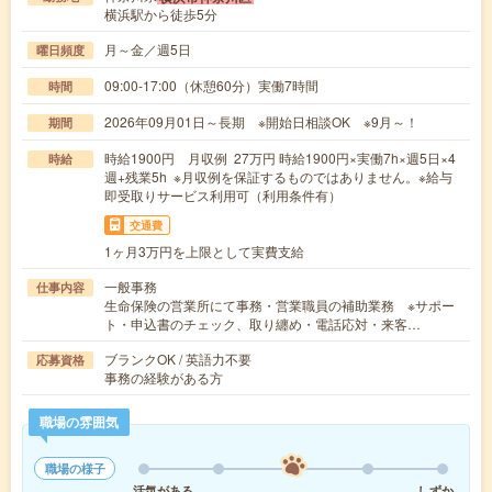
横浜駅から徒歩5分
月～金／週5日
曜日頻度
09:00-17:00（休憩60分）実働7時間
時間
2026年09月01日～長期 ※開始日相談OK ※9月～！
期間
時給1900円 月収例 27万円 時給1900円×実働7h×週5日×4
時給
週+残業5h ※月収例を保証するものではありません。※給与
即受取りサービス利用可（利用条件有）
交通費
1ヶ月3万円を上限として実費支給
一般事務
仕事内容
生命保険の営業所にて事務・営業職員の補助業務 ※サポー
ト・申込書のチェック、取り纏め・電話応対・来客…
ブランクOK / 英語力不要
応募資格
事務の経験がある方
職場の雰囲気
職場の様子
活気がある
しずか