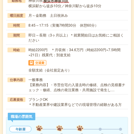
神奈川県
横浜市神奈川区
勤務地
横浜駅から徒歩10分／神奈川駅から徒歩10分
月～金勤務 土日祝休み
曜日頻度
8:45～17:15（実働7時間30分 休憩60分）
時間
即日～長期（3ヶ月以上）＊就業開始日はお気軽にご相談く
期間
ださい
時給2200円 ＊月収例：34.6万円（時給2200円×7.5時間
時給
×21日）残業代：別途支給
交通費
全額支給（会社規定あり）
一般事務
仕事内容
【業務内容】・市営住宅の入退去時の修繕、点検の見積書チ
ェック・修繕、点検の発注業務・共用施設で発生し…
ブランクOK
応募資格
＊不動産業界や建設業界などでの現場管理の経験がある方
職場の雰囲気
年齢層