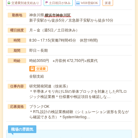
交通費別途支給あり
土日祝日が休み
WEB登録OK
派遣
神奈川県
横浜市神奈川区
勤務地
新子安駅から徒歩5分／京急新子安駅から徒歩10分
月～金（週5日／土日祝休み）
曜日頻度
8:30～17:15(実働7時間45分 休憩1時間)
時間
即日～長期
期間
時給3050円 ※月収例 472,750円+残業代
時給
交通費
全額支給
研究開発関連（技術系）
仕事内容
＊半導体メモリ向けLSIの単体ブロックを対象としたRTLロ
ジック検証業務＊仕様書や検証項目を確認しな…
ブランクOK
応募資格
＊RTL設計の検証業務経験（シミュレーション波形を見なが
ら確認できる方）＊SystemVerilog…
職場の雰囲気