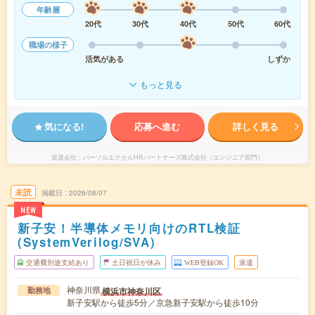
年齢層
20代
30代
40代
50代
60代
職場の様子
活気がある
しずか
もっと見る
気になる!
応募へ進む
詳しく見る
派遣会社
パーソルエクセルHRパートナーズ株式会社（エンジニア部門）
未読
掲載日
2026/08/07
NEW
新子安！半導体メモリ向けのRTL検証
(SystemVerilog/SVA)
交通費別途支給あり
土日祝日が休み
WEB登録OK
派遣
神奈川県
横浜市神奈川区
勤務地
新子安駅から徒歩5分／京急新子安駅から徒歩10分