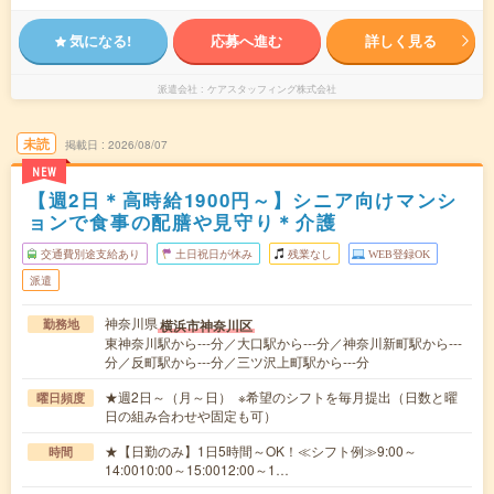
気になる!
応募へ進む
詳しく見る
派遣会社
ケアスタッフィング株式会社
未読
掲載日
2026/08/07
NEW
【週2日＊高時給1900円～】シニア向けマンシ
ョンで食事の配膳や見守り＊介護
交通費別途支給あり
土日祝日が休み
残業なし
WEB登録OK
派遣
神奈川県
横浜市神奈川区
勤務地
東神奈川駅から---分／大口駅から---分／神奈川新町駅から---
分／反町駅から---分／三ツ沢上町駅から---分
★週2日～（月～日） ※希望のシフトを毎月提出（日数と曜
曜日頻度
日の組み合わせや固定も可）
★【日勤のみ】1日5時間～OK！≪シフト例≫9:00～
時間
14:0010:00～15:0012:00～1…