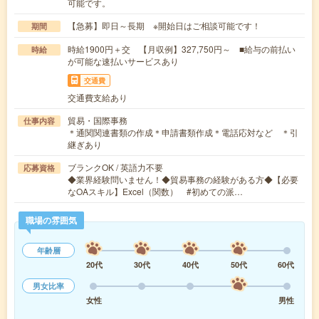
可能です。
【急募】即日～長期 ※開始日はご相談可能です！
期間
時給1900円＋交 【月収例】327,750円～ ■給与の前払い
時給
が可能な速払いサービスあり
交通費
交通費支給あり
貿易・国際事務
仕事内容
＊通関関連書類の作成＊申請書類作成＊電話応対など ＊引
継ぎあり
ブランクOK / 英語力不要
応募資格
◆業界経験問いません！◆貿易事務の経験がある方◆【必要
なOAスキル】Excel（関数） #初めての派…
職場の雰囲気
年齢層
20代
30代
40代
50代
60代
男女比率
女性
男性