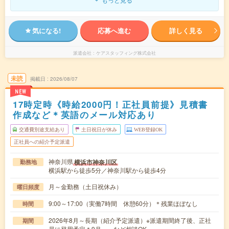
気になる!
応募へ進む
詳しく見る
派遣会社
ケアスタッフィング株式会社
未読
掲載日
2026/08/07
NEW
17時定時《時給2000円！正社員前提》見積書
作成など＊英語のメール対応あり
交通費別途支給あり
土日祝日が休み
WEB登録OK
正社員への紹介予定派遣
神奈川県
横浜市神奈川区
勤務地
横浜駅から徒歩5分／神奈川駅から徒歩4分
月～金勤務（土日祝休み）
曜日頻度
9:00～17:00（実働7時間 休憩60分）＊残業ほぼなし
時間
2026年8月～長期（紹介予定派遣）※派遣期間終了後、正社
期間
員に登用予定＊9月～、など相談OK