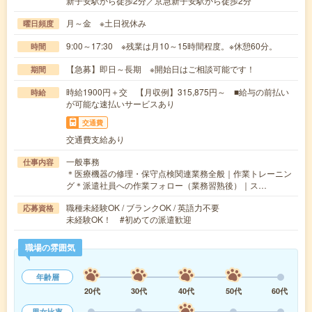
新子安駅から徒歩2分／京急新子安駅から徒歩2分
月～金 ※土日祝休み
曜日頻度
9:00～17:30 ※残業は月10～15時間程度。※休憩60分。
時間
【急募】即日～長期 ※開始日はご相談可能です！
期間
時給1900円＋交 【月収例】315,875円～ ■給与の前払い
時給
が可能な速払いサービスあり
交通費
交通費支給あり
一般事務
仕事内容
＊医療機器の修理・保守点検関連業務全般｜作業トレーニン
グ＊派遣社員への作業フォロー（業務習熟後）｜ス…
職種未経験OK / ブランクOK / 英語力不要
応募資格
未経験OK！ #初めての派遣歓迎
職場の雰囲気
年齢層
20代
30代
40代
50代
60代
男女比率