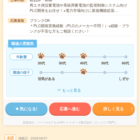
再エネ併設蓄電池や系統用蓄電池の監視制御システム向け
PLC開発をお任せ！※電力市場向けに新規機能拡張…
ブランクOK
応募資格
＊PLC開発実務経験（PLCのメーカー不問！）※経験・ブラ
ンクが不安な方もご相談ください！
職場の雰囲気
年齢層
20代
30代
40代
50代
60代
職場の様子
活気がある
しずか
もっと見る
気になる!
応募へ進む
詳しく見る
派遣会社
パーソルエクセルHRパートナーズ株式会社（エンジニア部門）
未読
掲載日
2026/08/07