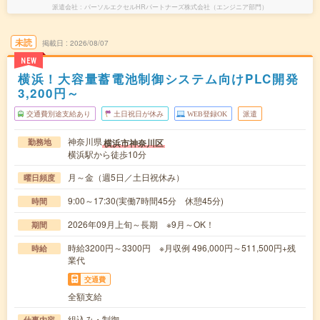
派遣会社
パーソルエクセルHRパートナーズ株式会社（エンジニア部門）
未読
掲載日
2026/08/07
NEW
横浜！大容量蓄電池制御システム向けPLC開発
3,200円～
交通費別途支給あり
土日祝日が休み
WEB登録OK
派遣
神奈川県
横浜市神奈川区
勤務地
横浜駅から徒歩10分
月～金（週5日／土日祝休み）
曜日頻度
9:00～17:30(実働7時間45分 休憩45分)
時間
2026年09月上旬～長期 ※9月～OK！
期間
時給3200円～3300円 ※月収例 496,000円～511,500円+残
時給
業代
交通費
全額支給
組込み・制御
仕事内容