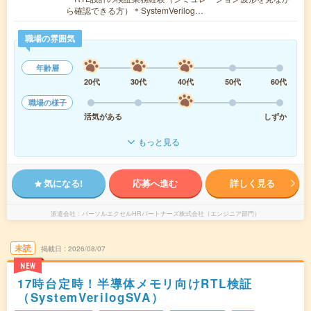
ら確認できる方）＊SystemVerilog…
職場の雰囲気
年齢層
20代
30代
40代
50代
60代
職場の様子
活気がある
しずか
もっと見る
気になる!
応募へ進む
詳しく見る
派遣会社
パーソルエクセルHRパートナーズ株式会社（エンジニア部門）
未読
掲載日
2026/08/07
NEW
17時台定時！半導体メモリ向けRTL検証
（SystemVerilogSVA）