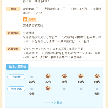
募！即日勤務もOK！
時給1900円～ 夜勤時給2310円～ 日収3.4万円～（夜勤時
時給
給2310円×15h）
交通費
交通費全額支給
介護関連
仕事内容
＼介護施設で見守りやお手伝い／施設を利用するお年寄りの
サポートをお任せします！＜具体的には…＞・お掃…
ブランクOK / パソコンスキル不要 / 英語力不要
応募資格
＜無資格OK！＞介護の経験をお持ちの方ブランクOK・年齢
不問！WワークOK10名以上募集中！履歴書不…
職場の雰囲気
年齢層
20代
30代
40代
50代
60代
男女比率
女性
男性
もっと見る