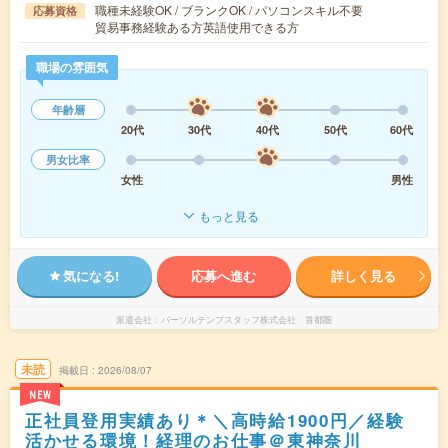
職種未経験OK / ブランクOK / パソコンスキル不要
応募資格
貿易事務経験ある方英語使用できる方
職場の雰囲気
年齢層
20代
30代
40代
50代
60代
男女比率
女性
男性
もっと見る
気になる!
応募へ進む
詳しく見る
派遣会社
パーソルテンプスタッフ株式会社 首都圏
未読
掲載日
2026/08/07
NEW
正社員登用実績あり＊＼高時給1900円／経験
活かせる環境！経理のお仕事＠東神奈川