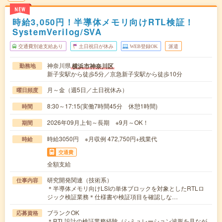
NEW
時給3,050円！半導体メモリ向けRTL検証！
SystemVerilog/SVA
交通費別途支給あり
土日祝日が休み
WEB登録OK
派遣
神奈川県
横浜市神奈川区
勤務地
新子安駅から徒歩5分／京急新子安駅から徒歩10分
月～金（週5日／土日祝休み）
曜日頻度
8:30～17:15(実働7時間45分 休憩1時間)
時間
2026年09月上旬～長期 ※9月～OK！
期間
時給3050円 ※月収例 472,750円+残業代
時給
交通費
全額支給
研究開発関連（技術系）
仕事内容
＊半導体メモリ向けLSIの単体ブロックを対象としたRTLロ
ジック検証業務＊仕様書や検証項目を確認しな…
ブランクOK
応募資格
＊RTL設計の検証業務経験（シミュレーション波形を見なが