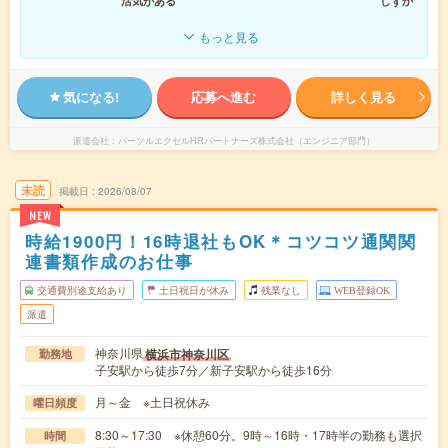
活気がある
しずか
もっと見る
気になる!
応募へ進む
詳しく見る
派遣会社
パーソルエクセルHRパートナーズ株式会社（エンジニア部門）
未読
掲載日
2026/08/07
NEW
時給1900円！16時退社もOK＊コツコツ通関関
連書類作成のお仕事
交通費別途支給あり
土日祝日が休み
残業なし
WEB登録OK
派遣
神奈川県
横浜市神奈川区
勤務地
子安駅から徒歩7分／新子安駅から徒歩16分
月～金 ※土日祝休み
曜日頻度
8:30～17:30 ※休憩60分。9時～16時・17時半の勤務も選択
時間