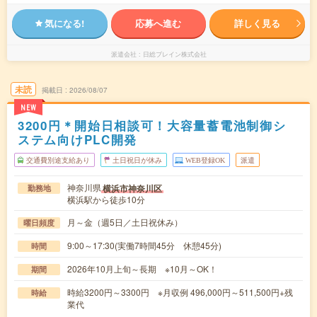
気になる!
応募へ進む
詳しく見る
派遣会社
日総ブレイン株式会社
未読
掲載日
2026/08/07
NEW
3200円＊開始日相談可！大容量蓄電池制御シ
ステム向けPLC開発
交通費別途支給あり
土日祝日が休み
WEB登録OK
派遣
神奈川県
横浜市神奈川区
勤務地
横浜駅から徒歩10分
月～金（週5日／土日祝休み）
曜日頻度
9:00～17:30(実働7時間45分 休憩45分)
時間
2026年10月上旬～長期 ※10月～OK！
期間
時給3200円～3300円 ※月収例 496,000円～511,500円+残
時給
業代