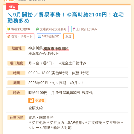
NEW
＼9月開始／貿易事務！＠高時給2100円！在宅
勤務多め
職種未経験OK
交通費別途支給あり
土日祝日が休み
在宅・リモート
WEB登録OK
派遣
神奈川県
横浜市神奈川区
勤務地
横浜駅から徒歩5分
月～金（週5日） ※完全土日祝休み
曜日頻度
09:00～18:00(実働8時間 休憩1時間)
時間
2026年09月上旬～長期 ※9月～！
期間
時給2100円 月収例 336,000円+残業代
時給
交通費
全額支給
貿易・国際事務
仕事内容
＊受注処理＊受注入力…SAP使用○＊注文確認＊受注管理＊
クレーム管理＊輸出入対応