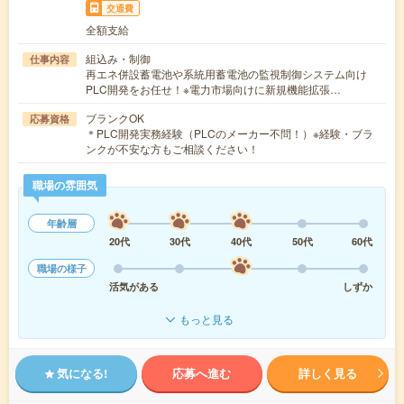
交通費
全額支給
組込み・制御
仕事内容
再エネ併設蓄電池や系統用蓄電池の監視制御システム向け
PLC開発をお任せ！※電力市場向けに新規機能拡張…
ブランクOK
応募資格
＊PLC開発実務経験（PLCのメーカー不問！）※経験・ブラ
ンクが不安な方もご相談ください！
職場の雰囲気
年齢層
20代
30代
40代
50代
60代
職場の様子
活気がある
しずか
もっと見る
気になる!
応募へ進む
詳しく見る