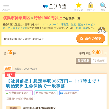
メニュー
気になる!
ログイン
検索
横浜市神奈川区
×
時給1900円以上
のお仕事一覧
神奈川区の派遣のお仕事情報です。
オフィスワーク・事務系
、
営業・販売・サービス
系
、
クリエイティブ系
などのお仕事を取り揃えています。さらに、
短期
・
単発
などの
期間や、
職種未経験OK
などのこだわり条件で絞り込んでいただけます。
条件の変更
横浜市神奈川区 / 時給1900円以上
55
2,401
全
件
平均時給:
円
時給順
新着順
未読
掲載日
2026/08/09
NEW
【社員前提】想定年収365万円～！17時まで＊
明治安田生命保険で一般事務
交通費別途支給あり
土日祝日が休み
WEB登録OK
正社員への紹介予定派遣
神奈川県
横浜市神奈川区
勤務地