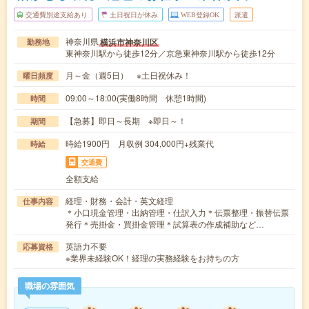
交通費別途支給あり
土日祝日が休み
WEB登録OK
派遣
神奈川県
横浜市神奈川区
勤務地
東神奈川駅から徒歩12分／京急東神奈川駅から徒歩12分
月～金（週5日） ※土日祝休み！
曜日頻度
09:00～18:00(実働8時間 休憩1時間)
時間
【急募】即日～長期 ※即日～！
期間
時給1900円 月収例 304,000円+残業代
時給
交通費
全額支給
経理・財務・会計・英文経理
仕事内容
＊小口現金管理・出納管理・仕訳入力＊伝票整理・振替伝票
発行＊売掛金・買掛金管理＊試算表の作成補助など…
英語力不要
応募資格
※業界未経験OK！経理の実務経験をお持ちの方
職場の雰囲気