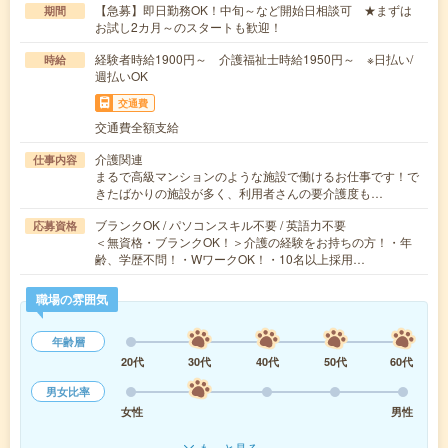
【急募】即日勤務OK！中旬～など開始日相談可 ★まずは
期間
お試し2カ月～のスタートも歓迎！
経験者時給1900円～ 介護福祉士時給1950円～ ※日払い/
時給
週払いOK
交通費
交通費全額支給
介護関連
仕事内容
まるで高級マンションのような施設で働けるお仕事です！で
きたばかりの施設が多く、利用者さんの要介護度も…
ブランクOK / パソコンスキル不要 / 英語力不要
応募資格
＜無資格・ブランクOK！＞介護の経験をお持ちの方！・年
齢、学歴不問！・WワークOK！・10名以上採用…
職場の雰囲気
年齢層
20代
30代
40代
50代
60代
男女比率
女性
男性
もっと見る