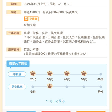
2026年10月上旬～長期 ※10月～！
期間
時給1900円 月収例 304,000円+残業代
時給
交通費
全額支給
経理・財務・会計・英文経理
仕事内容
＊小口現金管理・出納管理・仕訳入力＊伝票整理・振替伝票
発行＊売掛金・買掛金管理＊試算表の作成補助など…
英語力不要
応募資格
※業界未経験OK！経理の実務経験をお持ちの方
職場の雰囲気
年齢層
20代
30代
40代
50代
60代
男女比率
女性
男性
もっと見る