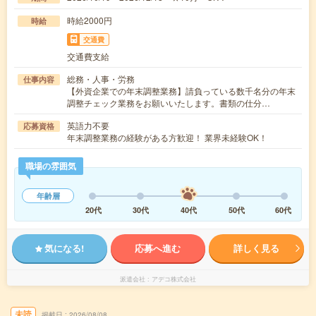
時給2000円
時給
交通費
交通費支給
総務・人事・労務
仕事内容
【外資企業での年末調整業務】請負っている数千名分の年末
調整チェック業務をお願いいたします。書類の仕分…
英語力不要
応募資格
年末調整業務の経験がある方歓迎！ 業界未経験OK！
職場の雰囲気
年齢層
20代
30代
40代
50代
60代
気になる!
応募へ進む
詳しく見る
派遣会社
アデコ株式会社
未読
掲載日
2026/08/08