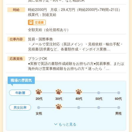
時給2000円 月収：29.4万円（時給2000円×7時間×21日）
時給
残業代：別途支給
交通費
全額支給（会社規程あり）
貿易・国際事務
仕事内容
・メールで受注対応（英語メイン）・見積依頼・輸出手配・
見積書/請求書など、各書類作成・インボイス業務…
ブランクOK
応募資格
●実務で英語の書類作成経験をお持ちの方●貿易事務、または
海外向け営業事務経験をお持ちの方＊迷ったら「…
職場の雰囲気
年齢層
20代
30代
40代
50代
60代
男女比率
女性
男性
もっと見る