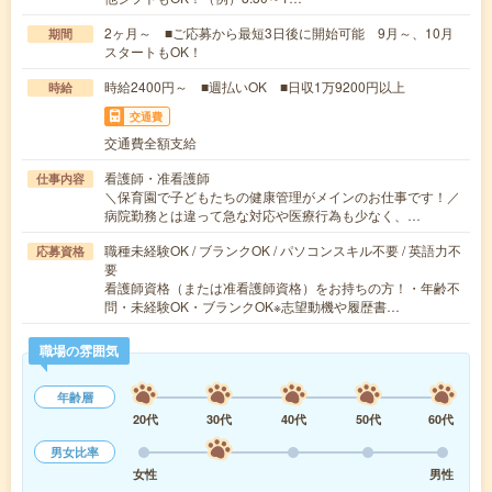
2ヶ月～ ■ご応募から最短3日後に開始可能 9月～、10月
期間
スタートもOK！
時給2400円～ ■週払いOK ■日収1万9200円以上
時給
交通費
交通費全額支給
看護師・准看護師
仕事内容
＼保育園で子どもたちの健康管理がメインのお仕事です！／
病院勤務とは違って急な対応や医療行為も少なく、…
職種未経験OK / ブランクOK / パソコンスキル不要 / 英語力不
応募資格
要
看護師資格（または准看護師資格）をお持ちの方！・年齢不
問・未経験OK・ブランクOK※志望動機や履歴書…
職場の雰囲気
年齢層
20代
30代
40代
50代
60代
男女比率
女性
男性