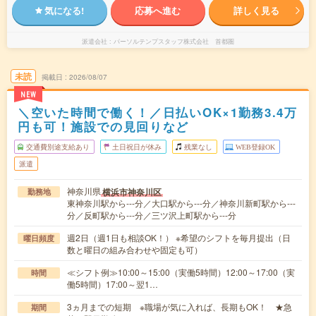
気になる!
応募へ進む
詳しく見る
派遣会社
パーソルテンプスタッフ株式会社 首都圏
未読
掲載日
2026/08/07
NEW
＼空いた時間で働く！／日払いOK×1勤務3.4万
円も可！施設での見回りなど
交通費別途支給あり
土日祝日が休み
残業なし
WEB登録OK
派遣
神奈川県
横浜市神奈川区
勤務地
東神奈川駅から---分／大口駅から---分／神奈川新町駅から---
分／反町駅から---分／三ツ沢上町駅から---分
週2日（週1日も相談OK！） ※希望のシフトを毎月提出（日
曜日頻度
数と曜日の組み合わせや固定も可）
≪シフト例≫10:00～15:00（実働5時間）12:00～17:00（実
時間
働5時間）17:00～翌1…
3ヵ月までの短期 ※職場が気に入れば、長期もOK！ ★急
期間