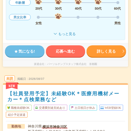
年齢層
20代
30代
40代
50代
60代
男女比率
女性
男性
もっと見る
気になる!
応募へ進む
詳しく見る
派遣会社
パーソルテンプスタッフ株式会社 首都圏
未読
掲載日
2026/08/07
NEW
【社員登用予定】未経験OK＊医療用機材メー
カー＊点検業務など
職種未経験OK
交通費別途支給あり
土日祝日が休み
WEB登録OK
紹介予定派遣
神奈川県
横浜市神奈川区
勤務地