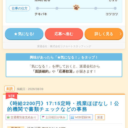
仕事の仕方
テキパキ
コツコツ
気になる!
応募へ進む
詳しく見る
派遣会社
株式会社リクルートスタッフィング
興味があったら「★気になる！」をタップ！
「気になる！」を押しておくと、派遣会社から
「面談確約」
や
「応募歓迎」
が届きます！
未読
掲載日
2026/08/09
NEW
《時給2200円》17:15定時・残業ほぼなし！公
的機関で書類チェックなどの事務
交通費別途支給あり
土日祝日が休み
WEB登録OK
派遣