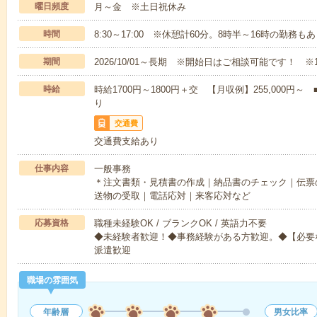
曜日頻度
月～金 ※土日祝休み
時間
8:30～17:00 ※休憩計60分。8時半～16時の勤務も
期間
2026/10/01～長期 ※開始日はご相談可能です！ ※
時給
時給1700円～1800円＋交 【月収例】255,000
り
交通費
交通費支給あり
仕事内容
一般事務
＊注文書類・見積書の作成｜納品書のチェック｜伝票の
送物の受取｜電話応対｜来客応対など
応募資格
職種未経験OK / ブランクOK / 英語力不要
◆未経験者歓迎！◆事務経験がある方歓迎。◆【必要なO
派遣歓迎
職場の雰囲気
年齢層
男女比率