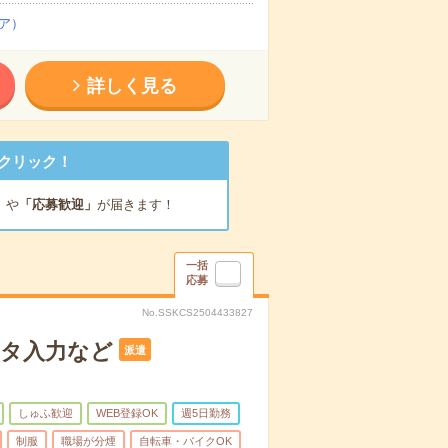
ア）
詳しく見る
クリック！
」
や
「応募歓迎」
が届きます！
一括
応募
No.SSKCS2504433827
ータ入力など
派遣
しゅふ歓迎
WEB登録OK
週5日勤務
制服
職場が分煙
自転車・バイクOK