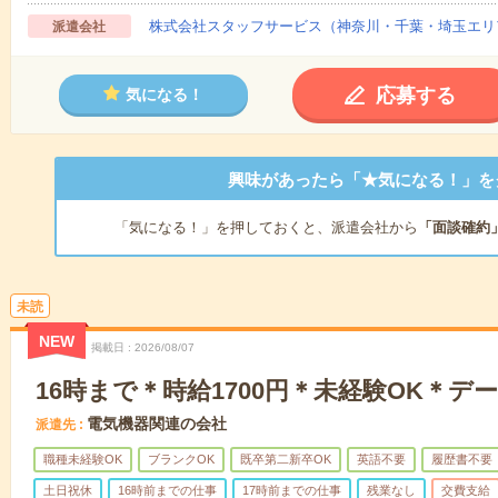
株式会社スタッフサービス（神奈川・千葉・埼玉エリ
派遣会社
応募する
気になる！
興味があったら「★気になる！」を
「気になる！」を押しておくと、派遣会社から
「面談確約
未読
NEW
掲載日
2026/08/07
16時まで＊時給1700円＊未経験OK＊デ
電気機器関連の会社
派遣先
職種未経験OK
ブランクOK
既卒第二新卒OK
英語不要
履歴書不要
土日祝休
16時前までの仕事
17時前までの仕事
残業なし
交費支給