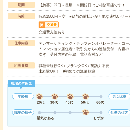
期間
【急募】即日～長期 ※開始日はご相談可能です！ 
時給
時給1500円＋交 ■給与の前払いが可能な速払いサー
交通費
交通費支給あり
仕事内容
テレマーケティング・テレフォンオペレーター・コー
＊マンション居住者・取引先からの連絡受付｜内容の
次ぎ｜受付内容の記録｜電話応対など
応募資格
職種未経験OK / ブランクOK / 英語力不要
未経験OK！ #初めての派遣歓迎
職場の雰囲気
年齢層
男女比率
20代
30代
40代
50代
60代
職場の様子
仕事の仕方
活気がある
しずか