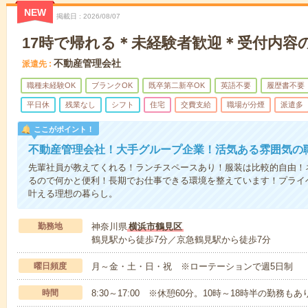
NEW
掲載日
2026/08/07
17時で帰れる＊未経験者歓迎＊受付内容
不動産管理会社
派遣先
職種未経験OK
ブランクOK
既卒第二新卒OK
英語不要
履歴書不要
平日休
残業なし
シフト
住宅
交費支給
職場が分煙
派遣多
ここがポイント！
不動産管理会社！大手グループ企業！活気ある雰囲気の
先輩社員が教えてくれる！ランチスペースあり！服装は比較的自由！
るので何かと便利！長期でお仕事できる環境を整えています！プライ
叶える理想の暮らし。
勤務地
神奈川県
横浜市鶴見区
鶴見駅から徒歩7分／京急鶴見駅から徒歩7分
曜日頻度
月～金・土・日・祝 ※ローテーションで週5日制
時間
8:30～17:00 ※休憩60分。10時～18時半の勤務も