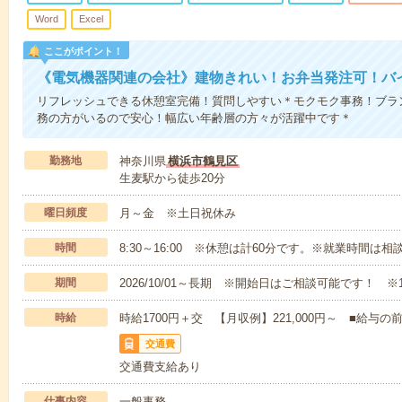
Word
Excel
ここがポイント！
《電気機器関連の会社》建物きれい！お弁当発注可！バ
リフレッシュできる休憩室完備！質問しやすい＊モクモク事務！ブラ
務の方がいるので安心！幅広い年齢層の方々が活躍中です＊
勤務地
神奈川県
横浜市鶴見区
生麦駅から徒歩20分
曜日頻度
月～金 ※土日祝休み
時間
8:30～16:00 ※休憩は計60分です。※就業時間は相
期間
2026/10/01～長期 ※開始日はご相談可能です！ ※
時給
時給1700円＋交 【月収例】221,000円～ ■給
交通費
交通費支給あり
仕事内容
一般事務