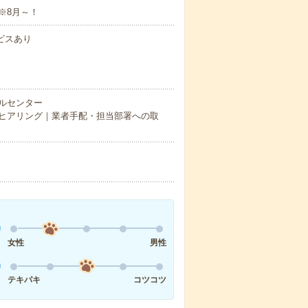
※8月～！
ビスあり
ルセンター
ヒアリング｜業者手配・担当部署への取
女性
男性
テキパキ
コツコツ