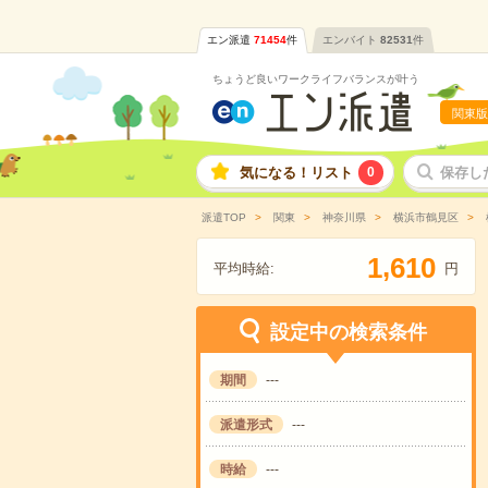
エン派遣
71454
件
エンバイト
82531
件
ちょうど良いワークライフバランスが叶う
関東版
気になる！リスト
0
保存し
派遣TOP
関東
神奈川県
横浜市鶴見区
,
1
6
1
0
平均時給:
円
設定中の検索条件
期間
---
派遣形式
---
時給
---