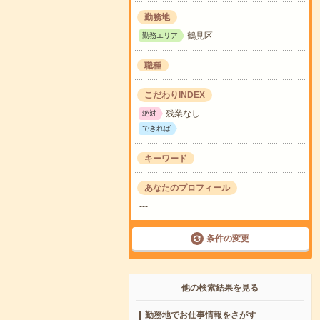
勤務地
鶴見区
勤務エリア
職種
---
こだわりINDEX
残業なし
絶対
---
できれば
キーワード
---
あなたのプロフィール
---
条件の変更
他の検索結果を見る
勤務地でお仕事情報をさがす