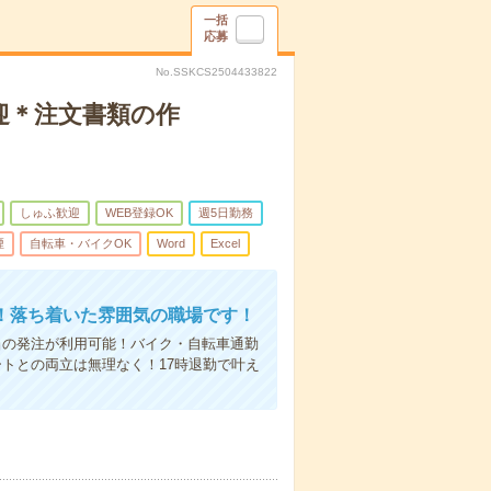
一括
応募
No.SSKCS2504433822
迎＊注文書類の作
しゅふ歓迎
WEB登録OK
週5日勤務
煙
自転車・バイクOK
Word
Excel
！落ち着いた雰囲気の職場です！
当の発注が利用可能！バイク・自転車通勤
トとの両立は無理なく！17時退勤で叶え