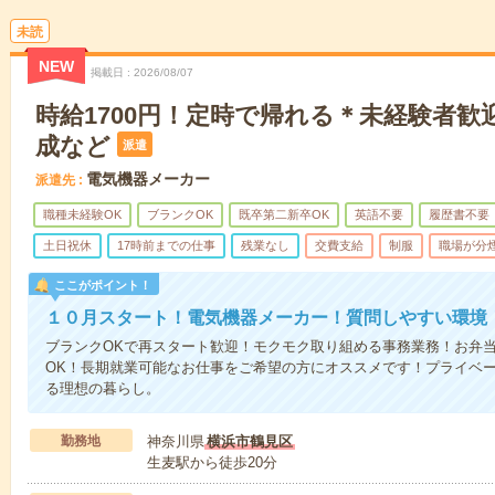
未読
NEW
掲載日
2026/08/07
時給1700円！定時で帰れる＊未経験者歓
成など
派遣
電気機器メーカー
派遣先
職種未経験OK
ブランクOK
既卒第二新卒OK
英語不要
履歴書不要
土日祝休
17時前までの仕事
残業なし
交費支給
制服
職場が分
ここがポイント！
１０月スタート！電気機器メーカー！質問しやすい環境
ブランクOKで再スタート歓迎！モクモク取り組める事務業務！お弁
OK！長期就業可能なお仕事をご希望の方にオススメです！プライベー
る理想の暮らし。
勤務地
神奈川県
横浜市鶴見区
生麦駅から徒歩20分