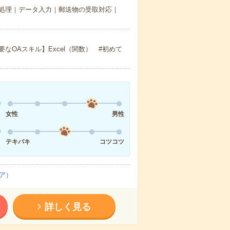
処理｜データ入力｜郵送物の受取対応｜
OAスキル】Excel（関数） #初めて
女性
男性
テキパキ
コツコツ
ア）
詳しく見る