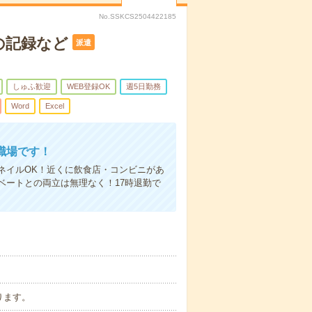
No.SSKCS2504422185
の記録など
派遣
しゅふ歓迎
WEB登録OK
週5日勤務
Word
Excel
職場です！
ネイルOK！近くに飲食店・コンビニがあ
ベートとの両立は無理なく！17時退勤で
あります。