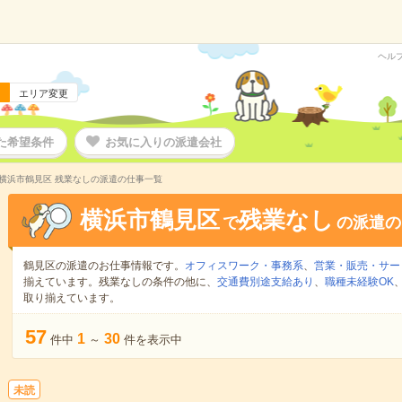
ヘル
エリア変更
た希望条件
お気に入りの派遣会社
横浜市鶴見区 残業なしの派遣の仕事一覧
横浜市鶴見区
残業なし
で
の派遣の
鶴見区の派遣のお仕事情報です。
オフィスワーク・事務系
、
営業・販売・サー
揃えています。残業なしの条件の他に、
交通費別途支給あり
、
職種未経験OK
取り揃えています。
57
1
30
件中
～
件を表示中
未読