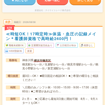
派遣会社
テイケイトレード株式会社
未読
掲載日
2026/08/08
NEW
≪時短OK！17時定時≫体温・血圧の記録メイ
ン＊看護師資格で高時給2400円！
職種未経験OK
交通費別途支給あり
土日祝日が休み
残業なし
WEB登録OK
派遣
神奈川県
横浜市鶴見区
勤務地
鶴見駅から---分／生麦駅から---分／鶴見市場駅から---分／鶴
見小野駅から---分／新芝浦駅から---分
週3日～OK！ ■曜日固定の相談OK！ ■ご希望の曜日をご相談
曜日頻度
ください！
＼日勤のみ／シフト例・10:00～15:00・9:00～17:00（休憩
時間
60分）■ご希望があればその…
2ヶ月～ ■ご応募から最短3日後に開始可能 8月～、9月ス
期間
タートもOK！