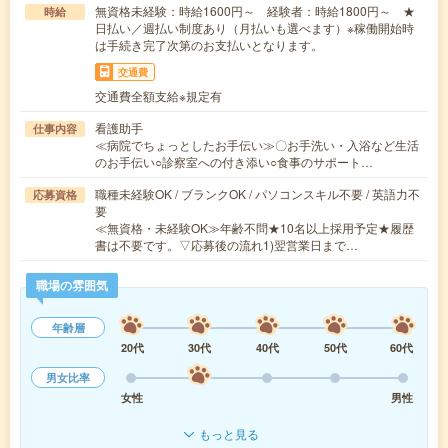
無資格未経験：時給1600円～ 経験者：時給1800円～ ★
時給
日払い／週払い制度あり（月払いも選べます）※稼働開始時
は手続き完了次第のお支払いとなります。
交通費
交通費全額支給※規定有
看護助手
仕事内容
≪病院でちょっとしたお手伝い≫〇お手洗い・入浴など生活
のお手伝い○診察室への付き添い○食事のサポート…
職種未経験OK / ブランクOK / パソコンスキル不要 / 英語力不
応募資格
要
≪無資格・未経験OK≫年齢不問★10名以上採用予定★履歴
書は不要です。▽応募後の流れ1)翌営業日まで…
職場の雰囲気
年齢層
20代
30代
40代
50代
60代
男女比率
女性
男性
もっと見る