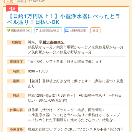
未読
掲載日
2026/08/07
NEW
【日給1万円以上！】小型浄水器にぺったとラ
ベル貼り！日払いOK
職種未経験OK
土日祝日が休み
WEB登録OK
派遣
神奈川県
横浜市鶴見区
勤務地
鶴見駅から---分／鶴見市場駅から---分／京急鶴見駅から---分
／矢向駅から---分／鶴見小野駅から---分
1日～OK！シフト自由！好きな曜日で働けます！
曜日頻度
9:00～18:00
時間
【急募】登録後は好きな時に働けます！（業法に基づく規定
期間
あり）
時給1298円(日収1万384円～) ■初勤務手当あり ※全額日
時給
払い・週払いOK(規定有)
軽作業（仕分け・ピッキング・検品、商品管理）
仕事内容
＼小型浄水器にぺったとラベル貼り／業務はとてもシンプ
ル！決められた手順通りに進めるだけなので、特別な…
職種未経験OK / ブランクOK / パソコンスキル不要 / 英語力不
応募資格