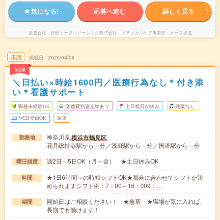
気になる!
応募へ進む
詳しく見る
派遣会社
日研トータルソーシング株式会社 メディカルケア事業部 ナース派遣
未読
掲載日
2026/08/08
NEW
＼日払い×時給1600円／医療行為なし＊付き添
い＊看護サポート
職種未経験OK
交通費別途支給あり
土日祝日が休み
残業なし
WEB登録OK
派遣
神奈川県
横浜市鶴見区
勤務地
花月総持寺駅から---分／浅野駅から---分／国道駅から---分
週2日～5日OK（月～金） ★土日休みOK
曜日頻度
★1日6時間～の時短シフトOK★都合に合わせてシフトが決
時間
められますシフト例：7：00～16：009：…
開始日はご相談ください！ ★急募 ★職場が気に入れば、
期間
長期でも働けます！