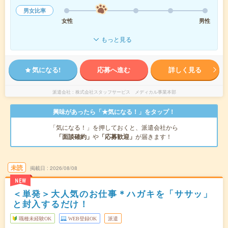
男女比率
女性
男性
もっと見る
気になる!
応募へ進む
詳しく見る
派遣会社
株式会社スタッフサービス メディカル事業本部
興味があったら「★気になる！」をタップ！
「気になる！」を押しておくと、派遣会社から
「面談確約」
や
「応募歓迎」
が届きます！
未読
掲載日
2026/08/08
NEW
＜単発＞大人気のお仕事＊ハガキを「ササッ」
と封入するだけ！
職種未経験OK
WEB登録OK
派遣