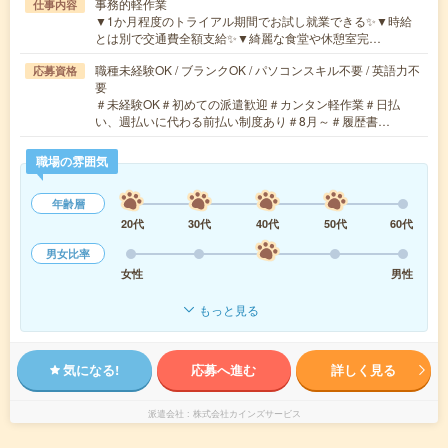
事務的軽作業
仕事内容
▼1か月程度のトライアル期間でお試し就業できる✨▼時給
とは別で交通費全額支給✨▼綺麗な食堂や休憩室完…
職種未経験OK / ブランクOK / パソコンスキル不要 / 英語力不
応募資格
要
＃未経験OK＃初めての派遣歓迎＃カンタン軽作業＃日払
い、週払いに代わる前払い制度あり＃8月～＃履歴書…
職場の雰囲気
年齢層
20代
30代
40代
50代
60代
男女比率
女性
男性
もっと見る
気になる!
応募へ進む
詳しく見る
派遣会社
株式会社カインズサービス