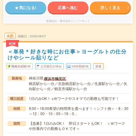
気になる!
応募へ進む
詳しく見る
派遣会社
株式会社ニッソーネット
未読
掲載日
2026/08/07
NEW
＜単発＊好きな時にお仕事＞ヨーグルトの仕分
けやシール貼りなど
職種未経験OK
土日祝日が休み
WEB登録OK
派遣
神奈川県
横浜市鶴見区
勤務地
鶴見駅から---分／京急鶴見駅から---分／生麦駅から---分／矢
向駅から---分／鶴見市場駅から---分
1日のみOK！ ※Ｗワークやスキマでの勤務も可能です！
曜日頻度
9:00～18:00希望の時間帯を選べます！＜シフト例＞・8：30
時間
～12：00・10：00～19：0…
【急募】1日のみOK！ 即日スタートもOK！ ＜Ｗワーク
期間
や扶養内での勤務もＯＫです＞