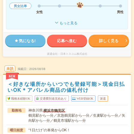
男女比率
女性
男性
もっと見る
気になる!
応募へ進む
詳しく見る
派遣会社
日本トスコム株式会社
未読
掲載日
2026/08/08
NEW
＜好きな場所からいつでも登録可能＞現金日払
いOK＊アパレル商品の値札付け
職種未経験OK
交通費別途支給あり
WEB登録OK
派遣
神奈川県
横浜市鶴見区
勤務地
鶴見駅から---分／京急鶴見駅から---分／生麦駅から---分／矢
向駅から---分／鶴見市場駅から---分
“1日だけ”の単発からOK！
曜日頻度