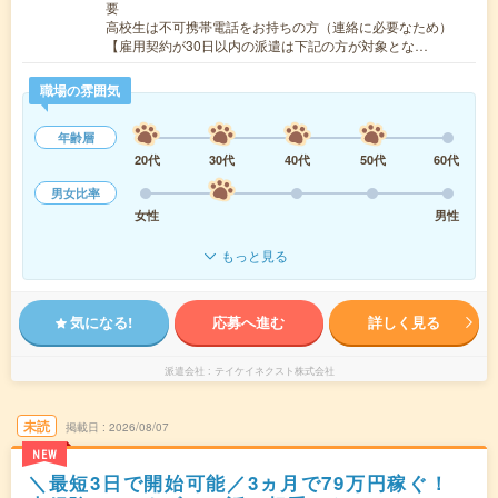
要
高校生は不可携帯電話をお持ちの方（連絡に必要なため）
【雇用契約が30日以内の派遣は下記の方が対象とな…
職場の雰囲気
年齢層
20代
30代
40代
50代
60代
男女比率
女性
男性
もっと見る
気になる!
応募へ進む
詳しく見る
派遣会社
テイケイネクスト株式会社
未読
掲載日
2026/08/07
NEW
＼最短3日で開始可能／3ヵ月で79万円稼ぐ！