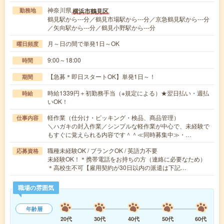
神奈川県
横浜市鶴見区
勤務地
鶴見駅から---分／鶴見市場駅から---分／京急鶴見駅から---分
／矢向駅から---分／鶴見小野駅から---分
月～日の間で単発1日～OK
曜日頻度
9:00～18:00
時間
【急募＊即日スタートOK】単発1日～！
期間
時給1339円＋初勤務手当（※規定による）★翌日払い・週払
時給
いOK！
軽作業（仕分け・ピッキング・検品、商品管理）
仕事内容
＼ハガキの封入作業／シンプルな軽作業が中心で、未経験で
もすぐに覚えられる内容です＾＾≪同時募集中≫・…
職種未経験OK / ブランクOK / 英語力不要
応募資格
未経験OK！＊携帯電話をお持ちの方（連絡に必要なため）
＊高校生不可【雇用契約が30日以内の派遣は下記…
職場の雰囲気
年齢層
20代
30代
40代
50代
60代