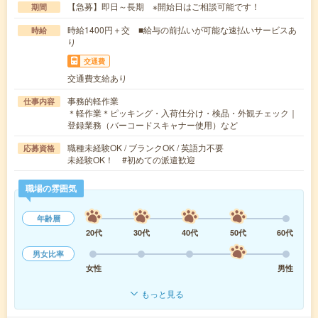
【急募】即日～長期 ※開始日はご相談可能です！
期間
時給1400円＋交 ■給与の前払いが可能な速払いサービスあ
時給
り
交通費
交通費支給あり
事務的軽作業
仕事内容
＊軽作業＊ピッキング・入荷仕分け・検品・外観チェック｜
登録業務（バーコードスキャナー使用）など
職種未経験OK / ブランクOK / 英語力不要
応募資格
未経験OK！ #初めての派遣歓迎
職場の雰囲気
年齢層
20代
30代
40代
50代
60代
男女比率
女性
男性
もっと見る