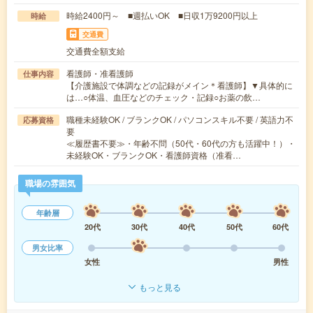
時給2400円～ ■週払いOK ■日収1万9200円以上
時給
交通費
交通費全額支給
看護師・准看護師
仕事内容
【介護施設で体調などの記録がメイン＊看護師】▼具体的に
は…○体温、血圧などのチェック・記録○お薬の飲…
職種未経験OK / ブランクOK / パソコンスキル不要 / 英語力不
応募資格
要
≪履歴書不要≫・年齢不問（50代・60代の方も活躍中！）・
未経験OK・ブランクOK・看護師資格（准看…
職場の雰囲気
年齢層
20代
30代
40代
50代
60代
男女比率
女性
男性
もっと見る