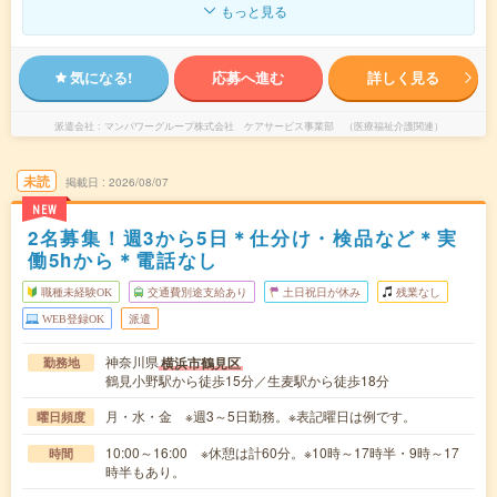
もっと見る
気になる!
応募へ進む
詳しく見る
派遣会社
マンパワーグループ株式会社 ケアサービス事業部 （医療福祉介護関連）
未読
掲載日
2026/08/07
NEW
2名募集！週3から5日＊仕分け・検品など＊実
働5hから＊電話なし
職種未経験OK
交通費別途支給あり
土日祝日が休み
残業なし
WEB登録OK
派遣
神奈川県
横浜市鶴見区
勤務地
鶴見小野駅から徒歩15分／生麦駅から徒歩18分
月・水・金 ※週3～5日勤務。※表記曜日は例です。
曜日頻度
10:00～16:00 ※休憩は計60分。※10時～17時半・9時～17
時間
時半もあり。