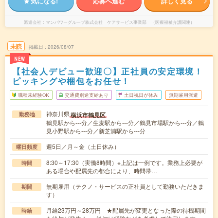
気になる!
応募へ進む
詳しく見る
派遣会社
マンパワーグループ株式会社 ケアサービス事業部 （医療福祉介護関連）
未読
掲載日
2026/08/07
NEW
【社会人デビュー歓迎〇】正社員の安定環境！
ピッキングや梱包をお任せ！
職種未経験OK
交通費別途支給あり
土日祝日が休み
無期雇用派遣
神奈川県
横浜市鶴見区
勤務地
鶴見駅から---分／生麦駅から---分／鶴見市場駅から---分／鶴
見小野駅から---分／新芝浦駅から---分
週5日／月～金（土日休み）
曜日頻度
8:30～17:30（実働8時間）※上記は一例です。業務上必要が
時間
ある場合や配属先の都合により、時間帯…
無期雇用（テクノ・サービスの正社員として勤務いただきま
期間
す）
月給23万円～28万円 ★配属先が変更となった際の待機期間
時給