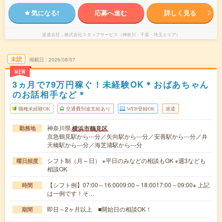
気になる!
応募へ進む
詳しく見る
派遣会社
株式会社スタッフサービス（神奈川・千葉・埼玉エリア）
未読
掲載日
2026/08/07
NEW
3ヵ月で79万円稼ぐ！未経験OK＊おばあちゃん
のお話相手など＊
職種未経験OK
交通費別途支給あり
WEB登録OK
派遣
神奈川県
横浜市鶴見区
勤務地
京急鶴見駅から---分／矢向駅から---分／安善駅から---分／弁
天橋駅から---分／海芝浦駅から---分
シフト制（月～日） ※平日のみなどの相談もOK ※週3なども
曜日頻度
相談OK
【シフト例】07:00～16:0009:00～18:0017:00～09:00※ 上記
時間
は一例です！そ…
即日～2ヶ月以上 ■開始日の相談OK！
期間