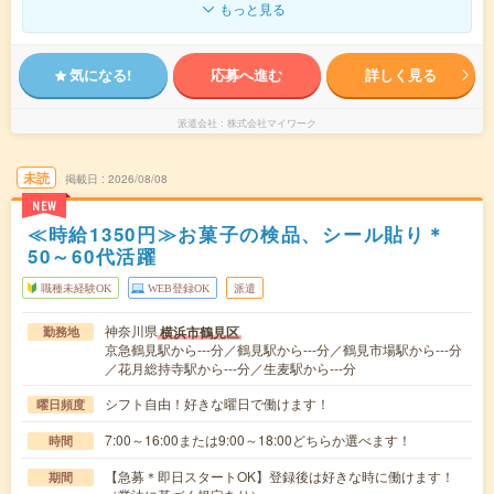
もっと見る
気になる!
応募へ進む
詳しく見る
派遣会社
株式会社マイワーク
未読
掲載日
2026/08/08
NEW
≪時給1350円≫お菓子の検品、シール貼り＊
50～60代活躍
職種未経験OK
WEB登録OK
派遣
神奈川県
横浜市鶴見区
勤務地
京急鶴見駅から---分／鶴見駅から---分／鶴見市場駅から---分
／花月総持寺駅から---分／生麦駅から---分
シフト自由！好きな曜日で働けます！
曜日頻度
7:00～16:00または9:00～18:00どちらか選べます！
時間
【急募＊即日スタートOK】登録後は好きな時に働けます！
期間