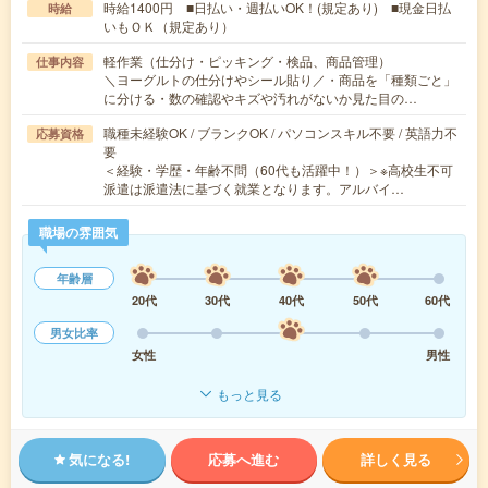
時給1400円 ■日払い・週払いOK！(規定あり) ■現金日払
時給
いもＯＫ（規定あり）
軽作業（仕分け・ピッキング・検品、商品管理）
仕事内容
＼ヨーグルトの仕分けやシール貼り／・商品を「種類ごと」
に分ける・数の確認やキズや汚れがないか見た目の…
職種未経験OK / ブランクOK / パソコンスキル不要 / 英語力不
応募資格
要
＜経験・学歴・年齢不問（60代も活躍中！）＞※高校生不可
派遣は派遣法に基づく就業となります。アルバイ…
職場の雰囲気
年齢層
20代
30代
40代
50代
60代
男女比率
女性
男性
もっと見る
気になる!
応募へ進む
詳しく見る