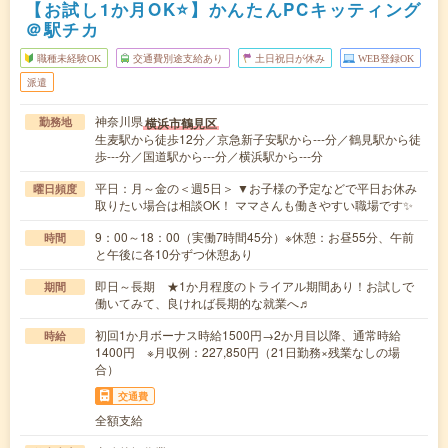
【お試し1か月OK⭐】かんたんPCキッティング
＠駅チカ
職種未経験OK
交通費別途支給あり
土日祝日が休み
WEB登録OK
派遣
神奈川県
横浜市鶴見区
勤務地
生麦駅から徒歩12分／京急新子安駅から---分／鶴見駅から徒
歩---分／国道駅から---分／横浜駅から---分
平日：月～金の＜週5日＞ ▼お子様の予定などで平日お休み
曜日頻度
取りたい場合は相談OK！ ママさんも働きやすい職場です✨
9：00～18：00（実働7時間45分）※休憩：お昼55分、午前
時間
と午後に各10分ずつ休憩あり
即日～長期 ★1か月程度のトライアル期間あり！お試しで
期間
働いてみて、良ければ長期的な就業へ♬
初回1か月ボーナス時給1500円→2か月目以降、通常時給
時給
1400円 ※月収例：227,850円（21日勤務×残業なしの場
合）
交通費
全額支給