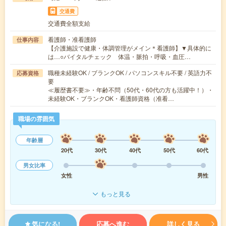
交通費
交通費全額支給
看護師・准看護師
仕事内容
【介護施設で健康・体調管理がメイン＊看護師】▼具体的に
は…○バイタルチェック 体温・脈拍・呼吸・血圧…
職種未経験OK / ブランクOK / パソコンスキル不要 / 英語力不
応募資格
要
≪履歴書不要≫・年齢不問（50代・60代の方も活躍中！）・
未経験OK・ブランクOK・看護師資格（准看…
職場の雰囲気
年齢層
20代
30代
40代
50代
60代
男女比率
女性
男性
もっと見る
気になる!
応募へ進む
詳しく見る