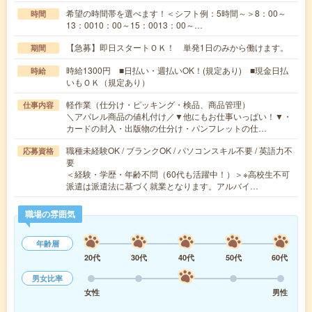
希望の時間帯を選べます！＜シフト例：5時間～＞8：00～
時間
13：0010：00～15：0013：00～…
【急募】即日スタートＯＫ！ 単発1日のみから働けます。
期間
時給1300円 ■日払い・週払いOK！(規定あり) ■現金日払
時給
いもＯＫ（規定あり）
軽作業（仕分け・ピッキング・検品、商品管理）
仕事内容
＼アパレル商品の値札付け／▼他にもお仕事いっぱい！▼・
カードの封入・出版物の仕分け・パンフレットの仕…
職種未経験OK / ブランクOK / パソコンスキル不要 / 英語力不
応募資格
要
＜経験・学歴・年齢不問（60代も活躍中！）＞※高校生不可
派遣は派遣法に基づく就業となります。アルバイ…
職場の雰囲気
年齢層
20代
30代
40代
50代
60代
男女比率
女性
男性