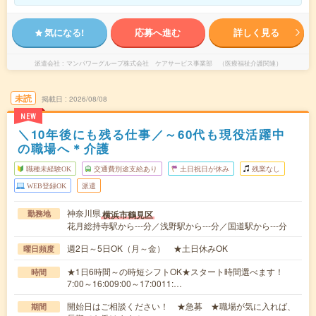
気になる!
応募へ進む
詳しく見る
派遣会社
マンパワーグループ株式会社 ケアサービス事業部 （医療福祉介護関連）
未読
掲載日
2026/08/08
NEW
＼10年後にも残る仕事／～60代も現役活躍中
の職場へ＊介護
職種未経験OK
交通費別途支給あり
土日祝日が休み
残業なし
WEB登録OK
派遣
神奈川県
横浜市鶴見区
勤務地
花月総持寺駅から---分／浅野駅から---分／国道駅から---分
週2日～5日OK（月～金） ★土日休みOK
曜日頻度
★1日6時間～の時短シフトOK★スタート時間選べます！
時間
7:00～16:009:00～17:0011:…
開始日はご相談ください！ ★急募 ★職場が気に入れば、
期間