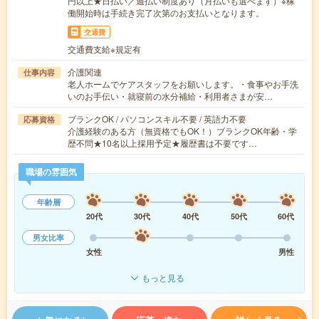
円以上★日払い／週払い制度あり（月払いも選べます）※稼
働開始時は手続き完了次第のお支払いとなります。
交通費
交通費支給※規定有
介護関連
仕事内容
老人ホームでケアスタッフをお願いします。・食事やお手洗
いのお手伝い・就寝前の水分補給・利用者さまが安…
ブランクOK / パソコンスキル不要 / 英語力不要
応募資格
介護経験のある方（無資格でもOK！）ブランクOK年齢・学
歴不問★10名以上採用予定★履歴書は不要です…
職場の雰囲気
年齢層
20代
30代
40代
50代
60代
男女比率
女性
男性
もっと見る