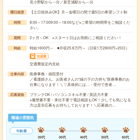
見小野駅から---分／新芝浦駅から---分
【土日祝休みOK】月～金曜日の間で週5日の希望シフト制
曜日頻度
8:00～17:009:00～18:00など※ご希望の時間帯をご相談くだ
時間
さい。
2ヶ月～OK ※スタート日はお気軽にご相談ください！
期間
時給1600円～ ■月収25.6万円～（日収1万2800円×20日）
時給
交通費
交通費規定内支給
医療事務・病院受付
仕事内容
／看護師さん、お医者さんの“縁の下の力持ち”医療事務のお
仕事になります！＼▽具体的には…・受付で患者…
ブランクOK / パソコンスキル不要 / 英語力不要
応募資格
※履歴書不要・来社不要で電話相談もOK！少しでも気になる
方は是非応募をお待ちしております！＼応募後の…
職場の雰囲気
年齢層
20代
30代
40代
50代
60代