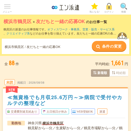
メニュー
気になる!
ログイン
検索
横浜市鶴見区
×
友だちと一緒の応募OK
のお仕事一覧
鶴見区の派遣のお仕事情報です。
オフィスワーク・事務系
、
営業・販売・サービス系
、
クリエイティブ系
などのお仕事を取り揃えています。友だちと一緒の応募OKの条件
の他に、
交通費別途支給あり
、
職種未経験OK
、
残業なし
などのこだわり条件も取り揃
えています。
条件の変更
横浜市鶴見区 / 友だちと一緒の応募OK
88
1,661
全
件
平均時給:
円
時給順
新着順
未読
掲載日
2026/08/08
NEW
≪無資格でも月収25.6万円～≫病院で受付やカ
ルテの整理など
交通費別途支給あり
土日祝日が休み
WEB登録OK
派遣
神奈川県
横浜市鶴見区
勤務地
鶴見駅から---分／生麦駅から---分／鶴見市場駅から---分／鶴