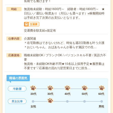
長期でも働けます！
無資格未経験：時給1600円～ 経験者：時給1800円～ ★
時給
日払い／週払い制度あり（月払いも選べます）※稼働開始時
は手続き完了次第のお支払いとなります。
交通費
交通費全額支給※規定有
介護関連
仕事内容
＊在宅勤務はできないけれど、時短も週2日勤務も叶う介護
＊おじいちゃん、おばあちゃんが暮らす施設での生…
職種未経験OK / ブランクOK / パソコンスキル不要 / 英語力不
応募資格
要
無資格・未経験OK年齢不問★10名以上採用予定★履歴書は
不要です▽応募後の流れ1)翌営業日までに担当…
職場の雰囲気
年齢層
20代
30代
40代
50代
60代
男女比率
女性
男性