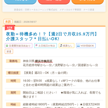
派遣会社
日研トータルソーシング株式会社 メディカルケア事業部 ナース派遣
未読
掲載日
2026/08/07
NEW
夜勤＝待機多め！？【週2日で月収25.9万円】
介護スタッフ＊日払いOK!
交通費別途支給あり
土日祝日が休み
残業なし
WEB登録OK
派遣
神奈川県
横浜市鶴見区
勤務地
花月総持寺駅から---分／浅野駅から---分／国道駅から---分
【夜勤】週2日～OK（月～金の間）
曜日頻度
16:00～翌9:00 ※残業なし！※Wワークの場合、他のお仕事
時間
と合わせ週40時間超の就業はご案内で…
開始日はご相談ください！ ★職場が気に入れば、長期でも
期間
働けます！
経験者時給1800円～（夜勤時給2250円～）★日収3万2400
時給