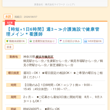
派遣会社
株式会社マイワーク（シニア）
未読
掲載日
2026/08/07
NEW
【時短×1日6時間】週3～≫介護施設で健康管
理メイン＊看護師
職種未経験OK
交通費別途支給あり
土日祝日が休み
WEB登録OK
派遣
神奈川県
横浜市鶴見区
勤務地
鶴見駅から---分／生麦駅から---分／鶴見市場駅から---分／鶴
見小野駅から---分／新芝浦駅から---分
週3日～OK！ ★曜日固定の相談OK！ ★ご希望の曜日をご相
曜日頻度
談ください！
【日勤のみ】1日6時間～OK！≪シフト例≫・9:00～
時間
15:45 （45分休憩）・11:00～17:…
2ヶ月～ ■ご応募から最短3日後に開始可能 8月～、9月ス
期間
タートもOK！
時給2400円～ ■週払いOK
時給