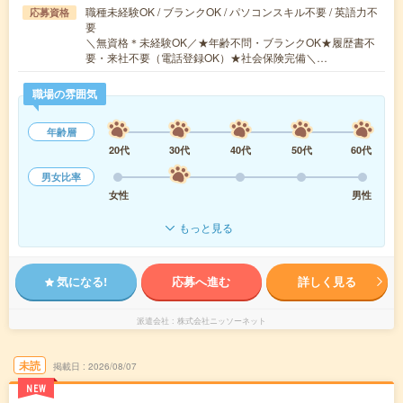
職種未経験OK / ブランクOK / パソコンスキル不要 / 英語力不
応募資格
要
＼無資格＊未経験OK／★年齢不問・ブランクOK★履歴書不
要・来社不要（電話登録OK）★社会保険完備＼…
職場の雰囲気
年齢層
20代
30代
40代
50代
60代
男女比率
女性
男性
もっと見る
気になる!
応募へ進む
詳しく見る
派遣会社
株式会社ニッソーネット
未読
掲載日
2026/08/07
NEW