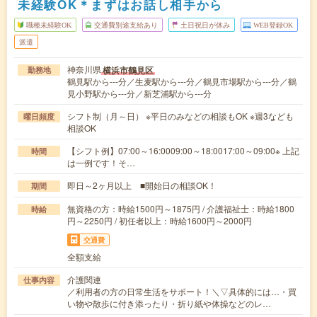
未経験OK＊まずはお話し相手から
職種未経験OK
交通費別途支給あり
土日祝日が休み
WEB登録OK
派遣
神奈川県
横浜市鶴見区
勤務地
鶴見駅から---分／生麦駅から---分／鶴見市場駅から---分／鶴
見小野駅から---分／新芝浦駅から---分
シフト制（月～日） ※平日のみなどの相談もOK ※週3なども
曜日頻度
相談OK
【シフト例】07:00～16:0009:00～18:0017:00～09:00※ 上記
時間
は一例です！そ…
即日～2ヶ月以上 ■開始日の相談OK！
期間
無資格の方：時給1500円～1875円 / 介護福祉士：時給1800
時給
円～2250円 / 初任者以上：時給1600円～2000円
交通費
全額支給
介護関連
仕事内容
／利用者の方の日常生活をサポート！＼▽具体的には…・買
い物や散歩に付き添ったり・折り紙や体操などのレ…