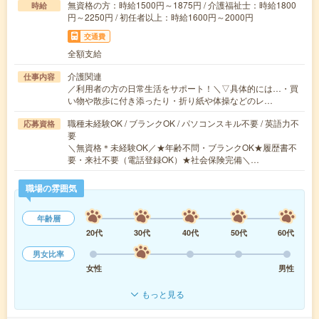
無資格の方：時給1500円～1875円 / 介護福祉士：時給1800
時給
円～2250円 / 初任者以上：時給1600円～2000円
交通費
全額支給
介護関連
仕事内容
／利用者の方の日常生活をサポート！＼▽具体的には…・買
い物や散歩に付き添ったり・折り紙や体操などのレ…
職種未経験OK / ブランクOK / パソコンスキル不要 / 英語力不
応募資格
要
＼無資格＊未経験OK／★年齢不問・ブランクOK★履歴書不
要・来社不要（電話登録OK）★社会保険完備＼…
職場の雰囲気
年齢層
20代
30代
40代
50代
60代
男女比率
女性
男性
もっと見る