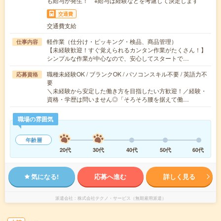
も給与が発生！ ※給与は経験などを考慮して決定します
交通費
交通費支給
軽作業（仕分け・ピッキング・検品、商品管理）
仕事内容
【未経験歓迎！すぐ覚えられるカンタン作業がたくさん！】
シンプルな作業が中心なので、安心してスタートで…
職種未経験OK / ブランクOK / パソコンスキル不要 / 英語力不
応募資格
要
＼未経験から安定した働き方を目指したい方歓迎！／経験・
資格・学歴は問いません◎「そろそろ腰を据えて働…
職場の雰囲気
年齢層
20代
30代
40代
50代
60代
気になる!
応募へ進む
詳しく見る
派遣会社
株式会社テクノ・サービス（無期雇用派遣）