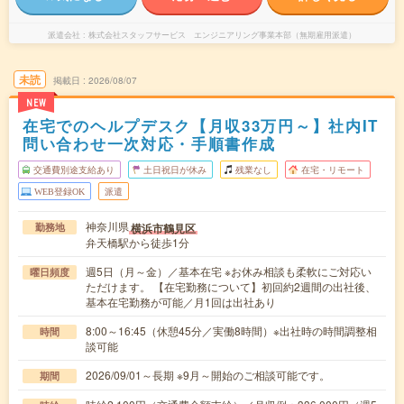
派遣会社
株式会社スタッフサービス エンジニアリング事業本部（無期雇用派遣）
未読
掲載日
2026/08/07
NEW
在宅でのヘルプデスク【月収33万円～】社内IT
問い合わせ一次対応・手順書作成
交通費別途支給あり
土日祝日が休み
残業なし
在宅・リモート
WEB登録OK
派遣
神奈川県
横浜市鶴見区
勤務地
弁天橋駅から徒歩1分
週5日（月～金）／基本在宅 ※お休み相談も柔軟にご対応い
曜日頻度
ただけます。 【在宅勤務について】初回約2週間の出社後、
基本在宅勤務が可能／月1回は出社あり
8:00～16:45（休憩45分／実働8時間）※出社時の時間調整相
時間
談可能
2026/09/01～長期 ※9月～開始のご相談可能です。
期間