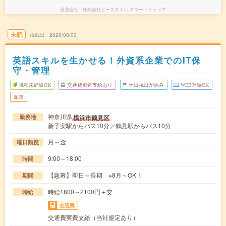
派遣会社
株式会社ビースタイル スマートキャリア
未読
掲載日
2026/08/03
英語スキルを生かせる！外資系企業でのIT保
守・管理
職種未経験OK
交通費別途支給あり
土日祝日が休み
WEB登録OK
派遣
神奈川県
横浜市鶴見区
勤務地
新子安駅からバス10分／鶴見駅からバス10分
月～金
曜日頻度
9:00～18:00
時間
【急募】即日～長期 ※8月～OK！
期間
時給1800～2100円＋交
時給
交通費
交通費実費支給（当社規定あり）