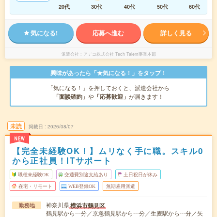
20代
30代
40代
50代
60代
気になる!
応募へ進む
詳しく見る
派遣会社
アデコ株式会社 Tech Talent事業本部
興味があったら「★気になる！」をタップ！
「気になる！」を押しておくと、派遣会社から
「面談確約」
や
「応募歓迎」
が届きます！
未読
掲載日
2026/08/07
NEW
【完全未経験OK！】ムリなく手に職。スキル0
から正社員！ITサポート
職種未経験OK
交通費別途支給あり
土日祝日が休み
在宅・リモート
WEB登録OK
無期雇用派遣
神奈川県
横浜市鶴見区
勤務地
鶴見駅から---分／京急鶴見駅から---分／生麦駅から---分／矢