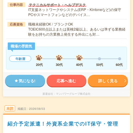
テクニカルサポート・ヘルプデスク
仕事内容
IT支援ネットワークやシステム(ERP・Kintoneなど)の保守
PCやスマートフォンなどのデバイス…
職種未経験OK / ブランクOK
応募資格
TOEIC600点以上または英検2級以上、あるいは準ずる業務経
験をお持ちの方業務上発生する外出にも対…
職場の雰囲気
年齢層
20代
30代
40代
50代
60代
気になる!
応募へ進む
詳しく見る
派遣会社
マンパワーグループ株式会社
未読
掲載日
2026/08/03
紹介予定派遣！外資系企業でのIT保守・管理