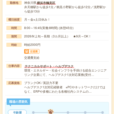
神奈川県
横浜市鶴見区
勤務地
弁天橋駅から徒歩1分／鶴見小野駅から徒歩12分／浅野駅か
ら徒歩13分
月～金※土日休み！
曜日頻度
8:00～16:45(実働:8時間) (休憩45分)
時間
2026/9/上旬～長期（3カ月以上） ★9月～OK！
期間
時給2000円
時給
交通費
交通費支給
テクニカルサポート・ヘルプデスク
仕事内容
環境・エネルギー・社会インフラを手掛ける総合エンジニア
リング企業にて、ヘルプデスク1次対応業務(受付…
ブランクOK / 英語力不要
応募資格
ヘルプデスク1次対応経験者 ※PCやネットワークだけでは
なく、ERPや多種にわたる各種社内システムの…
職場の雰囲気
年齢層