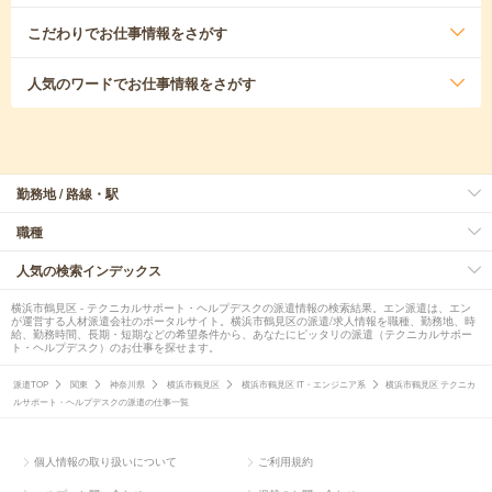
こだわり
でお仕事情報をさがす
人気のワード
でお仕事情報をさがす
勤務地 / 路線・駅
職種
人気の検索インデックス
横浜市鶴見区 - テクニカルサポート・ヘルプデスクの派遣情報の検索結果。エン派遣は、エン
が運営する人材派遣会社のポータルサイト。横浜市鶴見区の派遣/求人情報を職種、勤務地、時
給、勤務時間、長期・短期などの希望条件から、あなたにピッタリの派遣（テクニカルサポー
ト・ヘルプデスク）のお仕事を探せます。
派遣TOP
関東
神奈川県
横浜市鶴見区
横浜市鶴見区 IT・エンジニア系
横浜市鶴見区 テクニカ
ルサポート・ヘルプデスクの派遣の仕事一覧
個人情報の取り扱いについて
ご利用規約