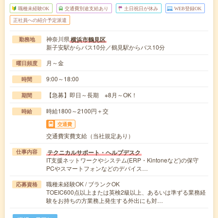
職種未経験OK
交通費別途支給あり
土日祝日が休み
WEB登録OK
正社員への紹介予定派遣
神奈川県
横浜市鶴見区
勤務地
新子安駅からバス10分／鶴見駅からバス10分
月～金
曜日頻度
9:00～18:00
時間
【急募】即日～長期 ※8月～OK！
期間
時給1800～2100円＋交
時給
交通費
交通費実費支給（当社規定あり）
テクニカルサポート・ヘルプデスク
仕事内容
IT支援ネットワークやシステム(ERP・Kintoneなど)の保守
PCやスマートフォンなどのデバイス…
職種未経験OK / ブランクOK
応募資格
TOEIC600点以上または英検2級以上、あるいは準ずる業務経
験をお持ちの方業務上発生する外出にも対…