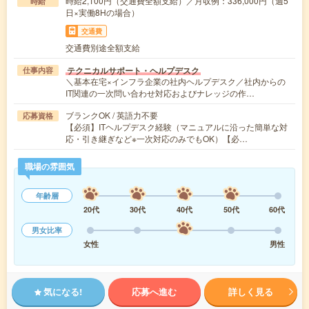
時給2,100円（交通費全額支給）／月収例：336,000円（週5
時給
日×実働8Hの場合）
交通費
交通費別途全額支給
テクニカルサポート・ヘルプデスク
仕事内容
＼基本在宅×インフラ企業の社内ヘルプデスク／社内からの
IT関連の一次問い合わせ対応およびナレッジの作…
ブランクOK / 英語力不要
応募資格
【必須】ITヘルプデスク経験（マニュアルに沿った簡単な対
応・引き継ぎなど※一次対応のみでもOK）【必…
職場の雰囲気
年齢層
20代
30代
40代
50代
60代
男女比率
女性
男性
気になる!
応募へ進む
詳しく見る