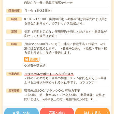
向駅から---分／鶴見市場駅から---分
月～金（週休2日制）
曜日頻度
8：30～17：30（実働8時間）※勤務時間は就業先により異な
時間
る場合があります。◎フレックス勤務が可…
長期（期間を定めない雇用契約を当社と結びます）派遣先が
期間
変わっても雇用は継続！
月給22万5,000円～50万円＋地域／住宅手当＋残業代 ※残
時給
業代は全額支給します。 ※各種手当あり ※経験・年齢・能
力等を考慮して加給・優遇します。
交通費
交通費全額支給
テクニカルサポート・ヘルプデスク
仕事内容
＜縁の下の力持ち！企業の情報システム部門を支える＞早さ
よりも正確さが求められるお仕事です。コツコツ丁…
職種未経験OK / ブランクOK / 英語力不要
応募資格
＜未経験、第二新卒OK！＞社会人経験、業界経験、資格は
問いません！※高卒以上の方（勉強内容は不問）▼…
気になる!
応募へ進む
詳しく見る