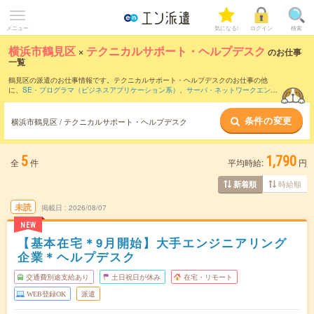
メニュー
気になる!
ログイン
検索
横浜市鶴見区
×
テクニカルサポート・ヘルプデスク
のお仕事
一覧
鶴見区の派遣のお仕事情報です。テクニカルサポート・ヘルプデスクのお仕事の他
に、
SE・プログラマ（ビジネスアプリケーション系）
、
サーバ・ネットワークエンジ
ニア
、
PM・PMO
などを取り揃えています。さらに、
短期
・
単発
などの期間や、
職種
未経験OK
などのこだわり条件で絞り込んでいただけます。職種辞典：
テクニカルサポ
条件の変更
ート・ヘルプデスクのお仕事とは？とは？
横浜市鶴見区 / テクニカルサポート・ヘルプデスク
5
1,790
全
件
平均時給:
円
時給順
新着順
未読
掲載日
2026/08/07
NEW
【基本在宅＊9月開始】大手エンジニアリング
企業＊ヘルプデスク
交通費別途支給あり
土日祝日が休み
在宅・リモート
WEB登録OK
派遣