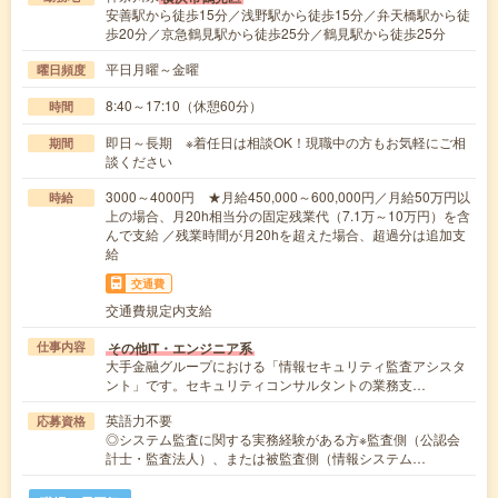
安善駅から徒歩15分／浅野駅から徒歩15分／弁天橋駅から徒
歩20分／京急鶴見駅から徒歩25分／鶴見駅から徒歩25分
平日月曜～金曜
曜日頻度
8:40～17:10（休憩60分）
時間
即日～長期 ※着任日は相談OK！現職中の方もお気軽にご相
期間
談ください
3000～4000円 ★月給450,000～600,000円／月給50万円以
時給
上の場合、月20h相当分の固定残業代（7.1万～10万円）を含
んで支給 ／残業時間が月20hを超えた場合、超過分は追加支
給
交通費
交通費規定内支給
その他IT・エンジニア系
仕事内容
大手金融グループにおける「情報セキュリティ監査アシスタ
ント」です。セキュリティコンサルタントの業務支…
英語力不要
応募資格
◎システム監査に関する実務経験がある方※監査側（公認会
計士・監査法人）、または被監査側（情報システム…