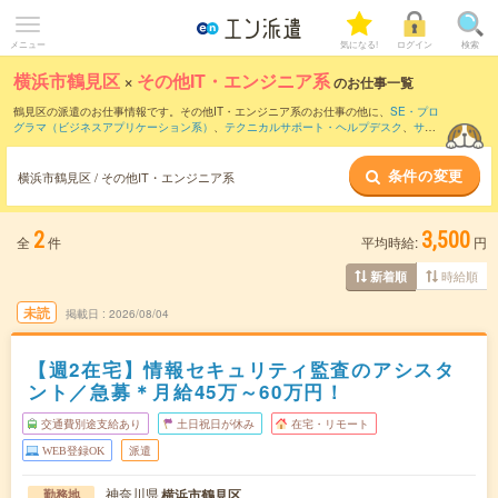
メニュー
気になる!
ログイン
検索
横浜市鶴見区
×
その他IT・エンジニア系
のお仕事一覧
鶴見区の派遣のお仕事情報です。その他IT・エンジニア系のお仕事の他に、
SE・プロ
グラマ（ビジネスアプリケーション系）
、
テクニカルサポート・ヘルプデスク
、
サー
バ・ネットワークエンジニア
などを取り揃えています。さらに、
短期
・
単発
などの期
間や、
職種未経験OK
などのこだわり条件で絞り込んでいただけます。
条件の変更
横浜市鶴見区 / その他IT・エンジニア系
2
3,500
全
件
平均時給:
円
時給順
新着順
未読
掲載日
2026/08/04
【週2在宅】情報セキュリティ監査のアシスタ
ント／急募＊月給45万～60万円！
交通費別途支給あり
土日祝日が休み
在宅・リモート
WEB登録OK
派遣
神奈川県
横浜市鶴見区
勤務地