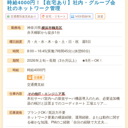
時給4000円！【在宅あり】社内・グループ会
社のネットワーク管理
交通費別途支給あり
在宅・リモート
WEB登録OK
派遣
神奈川県
横浜市鶴見区
勤務地
弁天橋駅から徒歩1分
月・火・水・木・金・土・日・祝 週5日
曜日頻度
8:00～16:45(実働:7時間45分) (休憩60分)
時間
2026/9/上旬～長期（3カ月以上） ★9月～OK！
期間
時給4000円
時給
交通費
交通費支給
その他IT・エンジニア系
仕事内容
本社サーバ室内への新規サーバ機器導入のため、必要追加機
器の検討と設置までのコーディネート 工場エリア…
ブランクOK / 英語力不要
応募資格
ネットワーク要素の構築経験、運用経験、または動作に関す
る確かな知識、PMのご経験「自分の経験で大丈夫…