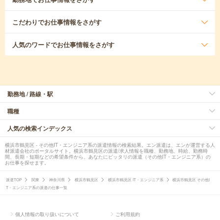
こだわり
でお仕事情報をさがす
人気のワード
でお仕事情報をさがす
勤務地 / 路線・駅
職種
人気の検索インデックス
横浜市鶴見区 - その他IT・エンジニア系の派遣情報の検索結果。エン派遣は、エンが運営する人
材派遣会社のポータルサイト。横浜市鶴見区の派遣/求人情報を職種、勤務地、時給、勤務時
間、長期・短期などの希望条件から、あなたにピッタリの派遣（その他IT・エンジニア系）の
お仕事を探せます。
派遣TOP
関東
神奈川県
横浜市鶴見区
横浜市鶴見区 IT・エンジニア系
横浜市鶴見区 その他I
T・エンジニア系の派遣の仕事一覧
個人情報の取り扱いについて
ご利用規約