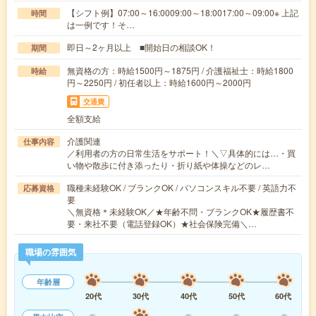
【シフト例】07:00～16:0009:00～18:0017:00～09:00※ 上記
時間
は一例です！そ…
即日～2ヶ月以上 ■開始日の相談OK！
期間
無資格の方：時給1500円～1875円 / 介護福祉士：時給1800
時給
円～2250円 / 初任者以上：時給1600円～2000円
交通費
全額支給
介護関連
仕事内容
／利用者の方の日常生活をサポート！＼▽具体的には…・買
い物や散歩に付き添ったり・折り紙や体操などのレ…
職種未経験OK / ブランクOK / パソコンスキル不要 / 英語力不
応募資格
要
＼無資格＊未経験OK／★年齢不問・ブランクOK★履歴書不
要・来社不要（電話登録OK）★社会保険完備＼…
職場の雰囲気
年齢層
20代
30代
40代
50代
60代