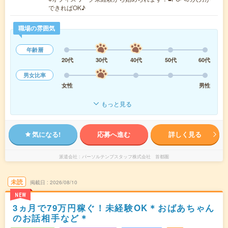
できればOK♪
職場の雰囲気
年齢層
20代
30代
40代
50代
60代
男女比率
女性
男性
もっと見る
気になる!
応募へ進む
詳しく見る
派遣会社
パーソルテンプスタッフ株式会社 首都圏
未読
掲載日
2026/08/10
NEW
3ヵ月で79万円稼ぐ！未経験OK＊おばあちゃん
のお話相手など＊