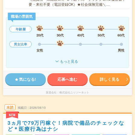
要・来社不要（電話登録OK）★社会保険完備＼…
職場の雰囲気
年齢層
20代
30代
40代
50代
60代
男女比率
女性
男性
もっと見る
気になる!
応募へ進む
詳しく見る
派遣会社
株式会社ニッソーネット
未読
掲載日
2026/08/10
NEW
3ヵ月で79万円稼ぐ！病院で備品のチェックな
ど＊医療行為はナシ