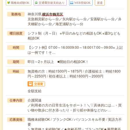
職種未経験OK
交通費別途支給あり
WEB登録OK
派遣
神奈川県
横浜市鶴見区
勤務地
京急鶴見駅から---分／矢向駅から---分／安善駅から---分／弁
天橋駅から---分／海芝浦駅から---分
シフト制（月～日） ※平日のみなどの相談もOK ※週3なども
曜日頻度
相談OK
【シフト例】07:00～16:0009:00～18:0017:00～09:00※ 上記
時間
は一例です！そ…
即日～2ヶ月以上 ■開始日の相談OK！
期間
無資格の方：時給1500円～1875円 / 介護福祉士：時給1800
時給
円～2250円 / 初任者以上：時給1600円～2000円
交通費
全額支給
介護関連
仕事内容
／利用者の方の日常生活をサポート！＼▽具体的には…・買
い物や散歩に付き添ったり・折り紙や体操などのレ…
職種未経験OK / ブランクOK / パソコンスキル不要 / 英語力不
応募資格
要
＼無資格＊未経験OK／★年齢不問・ブランクOK★履歴書不