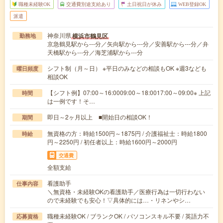
職種未経験OK
交通費別途支給あり
土日祝日が休み
WEB登録OK
派遣
神奈川県
横浜市鶴見区
勤務地
京急鶴見駅から---分／矢向駅から---分／安善駅から---分／弁
天橋駅から---分／海芝浦駅から---分
シフト制（月～日） ※平日のみなどの相談もOK ※週3なども
曜日頻度
相談OK
【シフト例】07:00～16:0009:00～18:0017:00～09:00※ 上記
時間
は一例です！そ…
即日～2ヶ月以上 ■開始日の相談OK！
期間
無資格の方：時給1500円～1875円 / 介護福祉士：時給1800
時給
円～2250円 / 初任者以上：時給1600円～2000円
交通費
全額支給
看護助手
仕事内容
＼無資格・未経験OKの看護助手／医療行為は一切行わない
ので未経験でも安心！▽具体的には…・リネンやシ…
職種未経験OK / ブランクOK / パソコンスキル不要 / 英語力不
応募資格