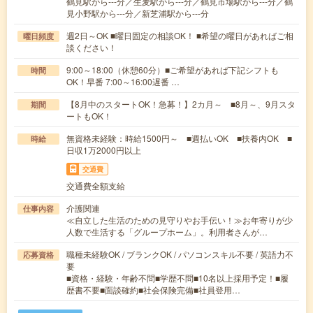
鶴見駅から---分／生麦駅から---分／鶴見市場駅から---分／鶴
見小野駅から---分／新芝浦駅から---分
週2日～OK ■曜日固定の相談OK！ ■希望の曜日があればご相
曜日頻度
談ください！
9:00～18:00（休憩60分）■ご希望があれば下記シフトも
時間
OK！早番 7:00～16:00遅番 …
【8月中のスタートOK！急募！】2カ月～ ■8月～、9月スタ
期間
ートもOK！
無資格未経験：時給1500円～ ■週払いOK ■扶養内OK ■
時給
日収1万2000円以上
交通費
交通費全額支給
介護関連
仕事内容
≪自立した生活のための見守りやお手伝い！≫お年寄りが少
人数で生活する「グループホーム」。利用者さんが…
職種未経験OK / ブランクOK / パソコンスキル不要 / 英語力不
応募資格
要
■資格・経験・年齢不問■学歴不問■10名以上採用予定！■履
歴書不要■面談確約■社会保険完備■社員登用…