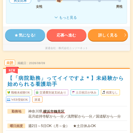
男女比率
女性
男性
もっと見る
気になる!
応募へ進む
詳しく見る
派遣会社
株式会社ニッソーネット
未読
掲載日
2026/08/09
NEW
【「病院勤務」ってイイですよ＊】未経験から
始められる看護助手
職種未経験OK
交通費別途支給あり
土日祝日が休み
残業なし
WEB登録OK
派遣
神奈川県
横浜市鶴見区
勤務地
花月総持寺駅から---分／浅野駅から---分／国道駅から---分
週2日～5日OK（月～金） ★土日休みOK
曜日頻度