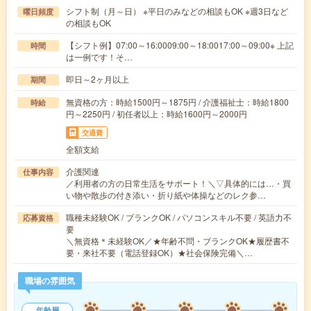
シフト制（月～日） ※平日のみなどの相談もOK ※週3日など
曜日頻度
の相談もOK
【シフト例】07:00～16:0009:00～18:0017:00～09:00※ 上記
時間
は一例です！そ…
即日～2ヶ月以上
期間
無資格の方：時給1500円～1875円 / 介護福祉士：時給1800
時給
円～2250円 / 初任者以上：時給1600円～2000円
交通費
全額支給
介護関連
仕事内容
／利用者の方の日常生活をサポート！＼▽具体的には…・買
い物や散歩の付き添い・折り紙や体操などのレク参…
職種未経験OK / ブランクOK / パソコンスキル不要 / 英語力不
応募資格
要
＼無資格＊未経験OK／★年齢不問・ブランクOK★履歴書不
要・来社不要（電話登録OK）★社会保険完備＼…
職場の雰囲気
年齢層