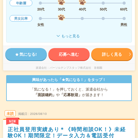
年齢層
20代
30代
40代
50代
60代
男女比率
女性
男性
もっと見る
気になる!
応募へ進む
詳しく見る
派遣会社
パーソルテンプスタッフ株式会社 首都圏
興味があったら「★気になる！」をタップ！
「気になる！」を押しておくと、派遣会社から
「面談確約」
や
「応募歓迎」
が届きます！
未読
掲載日
2026/08/10
NEW
正社員登用実績あり＊《時間相談OK！》未経
験OK！期間限定！データ入力＆電話受付