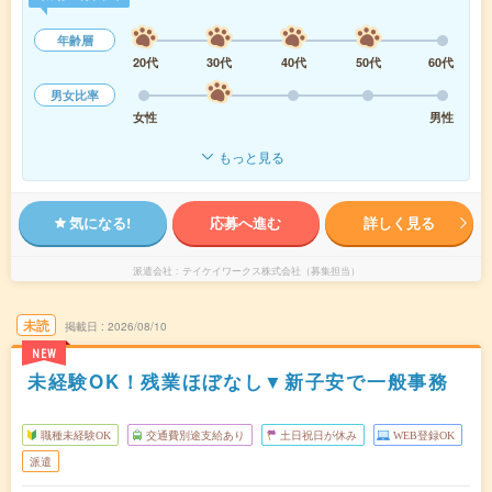
年齢層
20代
30代
40代
50代
60代
男女比率
女性
男性
もっと見る
気になる!
応募へ進む
詳しく見る
派遣会社
テイケイワークス株式会社（募集担当）
未読
掲載日
2026/08/10
NEW
未経験OK！残業ほぼなし▼新子安で一般事務
職種未経験OK
交通費別途支給あり
土日祝日が休み
WEB登録OK
派遣