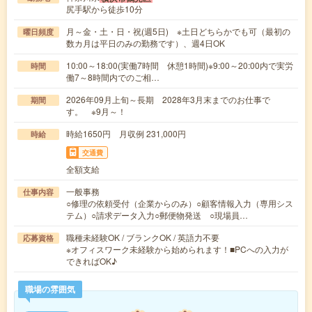
尻手駅から徒歩10分
月～金・土・日・祝(週5日) ※土日どちらかでも可（最初の
曜日頻度
数カ月は平日のみの勤務です）、週4日OK
10:00～18:00(実働7時間 休憩1時間)※9:00～20:00内で実労
時間
働7～8時間内でのご相…
2026年09月上旬～長期 2028年3月末までのお仕事で
期間
す。 ※9月～！
時給1650円 月収例 231,000円
時給
交通費
全額支給
一般事務
仕事内容
○修理の依頼受付（企業からのみ）○顧客情報入力（専用シス
テム）○請求データ入力○郵便物発送 ○現場員…
職種未経験OK / ブランクOK / 英語力不要
応募資格
※オフィスワーク未経験から始められます！■PCへの入力が
できればOK♪
職場の雰囲気