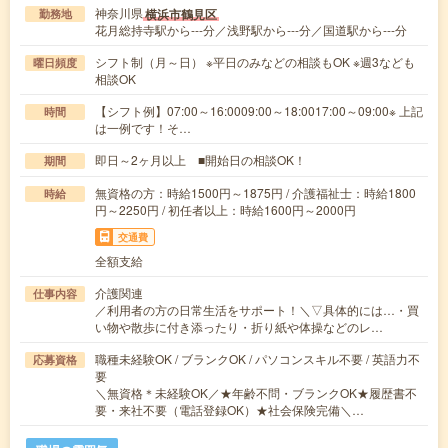
神奈川県
横浜市鶴見区
勤務地
花月総持寺駅から---分／浅野駅から---分／国道駅から---分
シフト制（月～日） ※平日のみなどの相談もOK ※週3なども
曜日頻度
相談OK
【シフト例】07:00～16:0009:00～18:0017:00～09:00※ 上記
時間
は一例です！そ…
即日～2ヶ月以上 ■開始日の相談OK！
期間
無資格の方：時給1500円～1875円 / 介護福祉士：時給1800
時給
円～2250円 / 初任者以上：時給1600円～2000円
交通費
全額支給
介護関連
仕事内容
／利用者の方の日常生活をサポート！＼▽具体的には…・買
い物や散歩に付き添ったり・折り紙や体操などのレ…
職種未経験OK / ブランクOK / パソコンスキル不要 / 英語力不
応募資格
要
＼無資格＊未経験OK／★年齢不問・ブランクOK★履歴書不
要・来社不要（電話登録OK）★社会保険完備＼…