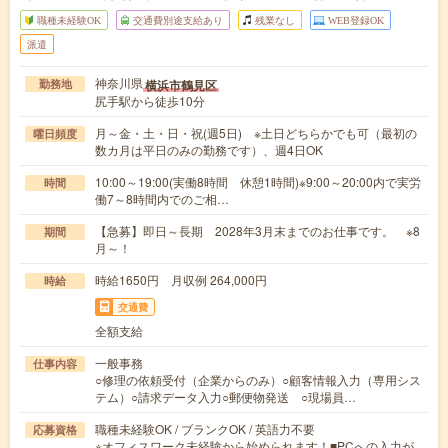
職種未経験OK
交通費別途支給あり
残業なし
WEB登録OK
派遣
神奈川県
横浜市鶴見区
勤務地
尻手駅から徒歩10分
月～金・土・日・祝(週5日) ※土日どちらかでも可（最初の
曜日頻度
数カ月は平日のみの勤務です）、週4日OK
10:00～19:00(実働8時間 休憩1時間)※9:00～20:00内で実労
時間
働7～8時間内でのご相…
【急募】即日～長期 2028年3月末までのお仕事です。 ※8
期間
月～！
時給1650円 月収例 264,000円
時給
交通費
全額支給
一般事務
仕事内容
○修理の依頼受付（企業からのみ）○顧客情報入力（専用シス
テム）○請求データ入力○郵便物発送 ○現場員…
職種未経験OK / ブランクOK / 英語力不要
応募資格
※オフィスワーク未経験から始められます！■PCへの入力が