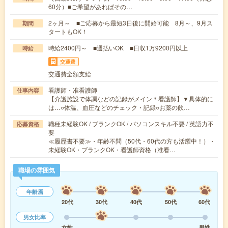
60分）■ご希望があればその…
2ヶ月～ ■ご応募から最短3日後に開始可能 8月～、9月ス
期間
タートもOK！
時給2400円～ ■週払いOK ■日収1万9200円以上
時給
交通費
交通費全額支給
看護師・准看護師
仕事内容
【介護施設で体調などの記録がメイン＊看護師】▼具体的に
は…○体温、血圧などのチェック・記録○お薬の飲…
職種未経験OK / ブランクOK / パソコンスキル不要 / 英語力不
応募資格
要
≪履歴書不要≫・年齢不問（50代・60代の方も活躍中！）・
未経験OK・ブランクOK・看護師資格（准看…
職場の雰囲気
年齢層
20代
30代
40代
50代
60代
男女比率
女性
男性