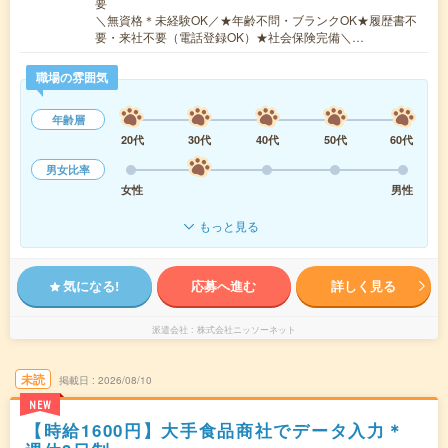
要
＼無資格＊未経験OK／★年齢不問・ブランクOK★履歴書不
要・来社不要（電話登録OK）★社会保険完備＼…
職場の雰囲気
年齢層
20代
30代
40代
50代
60代
男女比率
女性
男性
もっと見る
気になる!
応募へ進む
詳しく見る
派遣会社
株式会社ニッソーネット
未読
掲載日
2026/08/10
NEW
【時給1600円】大手食品商社でデータ入力＊