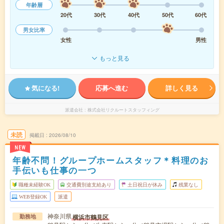
年齢層
20代
30代
40代
50代
60代
男女比率
女性
男性
もっと見る
気になる!
応募へ進む
詳しく見る
派遣会社
株式会社リクルートスタッフィング
未読
掲載日
2026/08/10
NEW
年齢不問！グループホームスタッフ＊料理のお
手伝いも仕事の一つ
職種未経験OK
交通費別途支給あり
土日祝日が休み
残業なし
WEB登録OK
派遣
神奈川県
横浜市鶴見区
勤務地