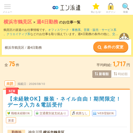
メニュー
気になる!
ログイン
検索
横浜市鶴見区
×
週4日勤務
のお仕事一覧
鶴見区の派遣のお仕事情報です。
オフィスワーク・事務系
、
営業・販売・サービス系
、
クリエイティブ系
などのお仕事を取り揃えています。週4日勤務の条件の他に、
交通
費別途支給あり
、
職種未経験OK
、
友だちと一緒の応募OK
などのこだわり条件も取り
揃えています。
条件の変更
横浜市鶴見区 / 週4日勤務
75
1,717
全
件
平均時給:
円
時給順
新着順
未読
掲載日
2026/08/10
NEW
【未経験OK】服装・ネイル自由！期間限定！
データ入力＆電話受付
職種未経験OK
交通費別途支給あり
残業なし
WEB登録OK
派遣
神奈川県
横浜市鶴見区
勤務地