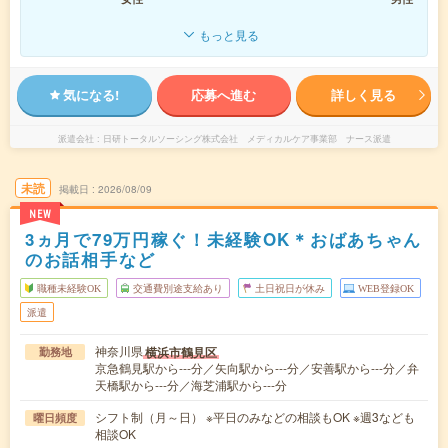
もっと見る
気になる!
応募へ進む
詳しく見る
派遣会社
日研トータルソーシング株式会社 メディカルケア事業部 ナース派遣
未読
掲載日
2026/08/09
NEW
3ヵ月で79万円稼ぐ！未経験OK＊おばあちゃん
のお話相手など
職種未経験OK
交通費別途支給あり
土日祝日が休み
WEB登録OK
派遣
神奈川県
横浜市鶴見区
勤務地
京急鶴見駅から---分／矢向駅から---分／安善駅から---分／弁
天橋駅から---分／海芝浦駅から---分
シフト制（月～日） ※平日のみなどの相談もOK ※週3なども
曜日頻度
相談OK