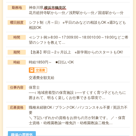
神奈川県
横浜市鶴見区
勤務地
花月総持寺駅から---分／浅野駅から---分／国道駅から---分
シフト制（月～日） ※平日のみなどの相談もOK ※週3なども
曜日頻度
相談OK
≪シフト例≫8:00～17:009:00～18:0010:00～19:00などご希
時間
望のシフトを教えて…
【急募】即日～2ヶ月以上 ※新学期からのスタートもOK!
期間
時給1850円～ ■日払いOK
時給
交通費
交通費全額支給
保育士
仕事内容
──< 地域密着型の保育施設 >──すくすく育つ子どもたちに
囲まれて、明るく楽しくお仕事できる環境で…
職種未経験OK / ブランクOK / パソコンスキル不要 / 英語力不
応募資格
要
＼ 下記いずれかの資格をお持ちの方が対象です。 ／・保育
士資格・幼稚園教諭一種免許・幼稚園教諭二種免…
職場の雰囲気