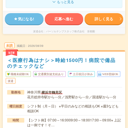
もっと見る
気になる!
応募へ進む
詳しく見る
派遣会社
パーソルテンプスタッフ株式会社 首都圏
未読
掲載日
2026/08/09
NEW
＜医療行為はナシ＞時給1500円！病院で備品
のチェックなど
職種未経験OK
交通費別途支給あり
土日祝日が休み
WEB登録OK
派遣
神奈川県
横浜市鶴見区
勤務地
花月総持寺駅から---分／浅野駅から---分／国道駅から---分
シフト制（月～日） ※平日のみなどの相談もOK ※週3なども
曜日頻度
相談OK
【シフト例】07:00～16:0009:00～18:0017:00～09:00※ 上記
時間
は一例です！そ…