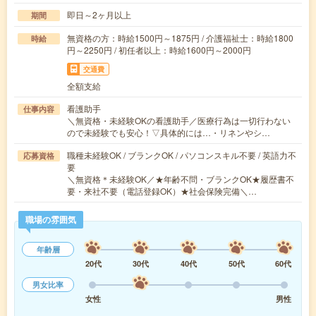
即日～2ヶ月以上
期間
無資格の方：時給1500円～1875円 / 介護福祉士：時給1800
時給
円～2250円 / 初任者以上：時給1600円～2000円
交通費
全額支給
看護助手
仕事内容
＼無資格・未経験OKの看護助手／医療行為は一切行わない
ので未経験でも安心！▽具体的には…・リネンやシ…
職種未経験OK / ブランクOK / パソコンスキル不要 / 英語力不
応募資格
要
＼無資格＊未経験OK／★年齢不問・ブランクOK★履歴書不
要・来社不要（電話登録OK）★社会保険完備＼…
職場の雰囲気
年齢層
20代
30代
40代
50代
60代
男女比率
女性
男性