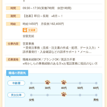
す
09:30～17:30(実働7時間 休憩1時間)
時間
【急募】即日～長期 ※8月～！
期間
時給1450円 月収例 162,400円
時給
交通費
全額支給
営業事務
仕事内容
＊受発注事務（見積・注文書の作成・処理、データ入力）＊
請求書発行・入金確認などの請求サポート＊メール…
職種未経験OK / ブランクOK / 英語力不要
応募資格
※何かしらの事務経験のある方※お電話業務に抵抗のない方
職場の雰囲気
年齢層
20代
30代
40代
50代
60代
男女比率
女性
男性