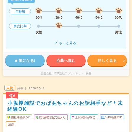
年齢層
20代
30代
40代
50代
60代
男女比率
女性
男性
もっと見る
気になる!
応募へ進む
詳しく見る
派遣会社
株式会社ニッソーネット 保育
未読
掲載日
2026/08/10
NEW
小規模施設でおばあちゃんのお話相手など＊未
経験OK
職種未経験OK
交通費別途支給あり
土日祝日が休み
WEB登録OK
派遣