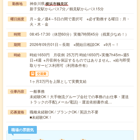
神奈川県
横浜市鶴見区
勤務地
新子安駅からバス7分／鶴見駅からバス15分
月～金／週4～5日の間で選択可 ※必ず勤務する曜日：月・
曜日頻度
火・木・金
08:45-17:30（休憩60分）実働7時間45分（残業少なめ！）
時間
2026年09月01日～長期 ※開始日相談OK ※9月～！
期間
時給1650円 月収例 25万円 時給1650円×実働7h45m×週5
時給
日×4週 ※月収例を保証するものではありません。※給与即受
取りサービス利用可（利用条件有）
交通費
1ヶ月3万円を上限として実費支給
一般事務
仕事内容
未経験OK！大手物流グループ会社での事務のお仕事・運送
トラックの手配(メール/電話)・運送依頼書作成…
職種未経験OK / ブランクOK / 英語力不要
応募資格
■未経験OK！
職場の雰囲気