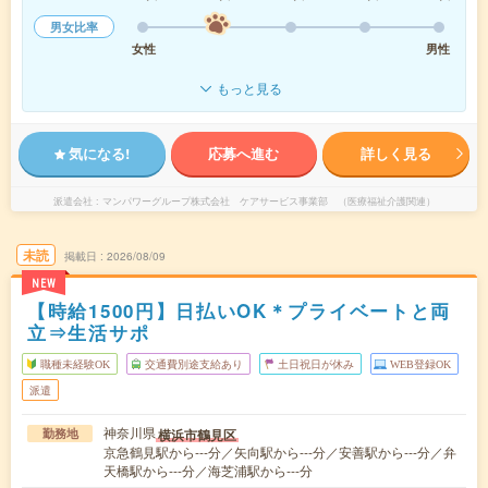
男女比率
女性
男性
もっと見る
気になる!
応募へ進む
詳しく見る
派遣会社
マンパワーグループ株式会社 ケアサービス事業部 （医療福祉介護関連）
未読
掲載日
2026/08/09
NEW
【時給1500円】日払いOK＊プライベートと両
立⇒生活サポ
職種未経験OK
交通費別途支給あり
土日祝日が休み
WEB登録OK
派遣
神奈川県
横浜市鶴見区
勤務地
京急鶴見駅から---分／矢向駅から---分／安善駅から---分／弁
天橋駅から---分／海芝浦駅から---分