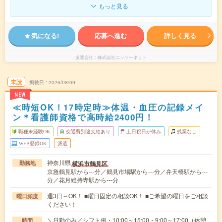
もっと見る
気になる!
応募へ進む
詳しく見る
派遣会社
株式会社ニッソーネット
未読
掲載日
2026/08/09
NEW
≪時短OK！17時定時≫体温・血圧の記録メイ
ン＊看護師資格で高時給2400円！
職種未経験OK
交通費別途支給あり
土日祝日が休み
残業なし
WEB登録OK
派遣
神奈川県
横浜市鶴見区
勤務地
京急鶴見駅から---分／鶴見市場駅から---分／弁天橋駅から---
分／花月総持寺駅から---分
週3日～OK！ ■曜日固定の相談OK！ ■ご希望の曜日をご相談
曜日頻度
ください！
＼日勤のみ／シフト例・10:00～15:00・9:00～17:00（休憩
時間