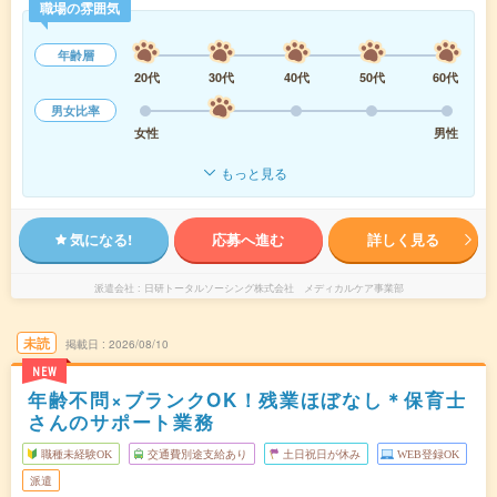
職場の雰囲気
年齢層
20代
30代
40代
50代
60代
男女比率
女性
男性
もっと見る
気になる!
応募へ進む
詳しく見る
派遣会社
日研トータルソーシング株式会社 メディカルケア事業部
未読
掲載日
2026/08/10
NEW
年齢不問×ブランクOK！残業ほぼなし＊保育士
さんのサポート業務
職種未経験OK
交通費別途支給あり
土日祝日が休み
WEB登録OK
派遣