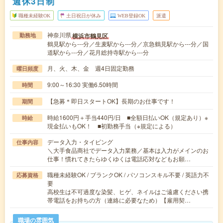
週休3日制
職種未経験OK
土日祝日が休み
WEB登録OK
派遣
神奈川県
横浜市鶴見区
勤務地
鶴見駅から---分／生麦駅から---分／京急鶴見駅から---分／国
道駅から---分／花月総持寺駅から---分
月、火、木、金 週4日固定勤務
曜日頻度
9:00～16:30 実働6.50時間
時間
【急募＊即日スタートOK】長期のお仕事です！
期間
時給1600円＋手当440円/日 ■全額日払いOK（規定あり）※
時給
現金払いもOK！ ■初勤務手当（※規定による）
データ入力・タイピング
仕事内容
＼大手食品商社でデータ入力業務／基本は入力がメインのお
仕事！慣れてきたらゆくゆくは電話応対などもお願…
職種未経験OK / ブランクOK / パソコンスキル不要 / 英語力不
応募資格
要
高校生は不可過度な染髪、ヒゲ、ネイルはご遠慮ください携
帯電話をお持ちの方（連絡に必要なため）【雇用契…
職場の雰囲気