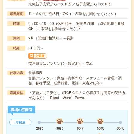
京急新子安駅からバス10分／新子安駅からバス10分
月～金の間で週3日～OK（ご希望をお聞かせください）
曜日頻度
9：00～18：00（休憩60分、実働８時間）※時短勤務も相談
時間
OK（ご希望をお聞かせください）
9月（開始日相談可）～長期
期間
2100円～
時給
交通費
交通費又はガソリン代（規定あり）支給
営業事務
仕事内容
営業アシスタント業務（資料作成、スケジュール管理・調
整、各種手配、経費精算、電話・来客対応等）
・英語力（目安としてTOEIC７５０点程度又は同等の英語力
応募資格
がある方）・Excel、Word、Powe…
職場の雰囲気
年齢層
20代
30代
40代
50代
60代