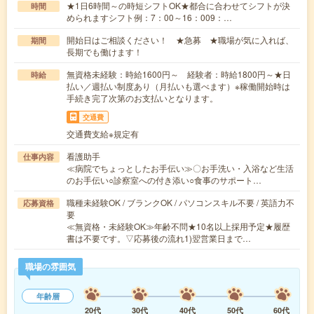
★1日6時間～の時短シフトOK★都合に合わせてシフトが決
時間
められますシフト例：7：00～16：009：…
開始日はご相談ください！ ★急募 ★職場が気に入れば、
期間
長期でも働けます！
無資格未経験：時給1600円～ 経験者：時給1800円～★日
時給
払い／週払い制度あり（月払いも選べます）※稼働開始時は
手続き完了次第のお支払いとなります。
交通費
交通費支給※規定有
看護助手
仕事内容
≪病院でちょっとしたお手伝い≫〇お手洗い・入浴など生活
のお手伝い○診察室への付き添い○食事のサポート…
職種未経験OK / ブランクOK / パソコンスキル不要 / 英語力不
応募資格
要
≪無資格・未経験OK≫年齢不問★10名以上採用予定★履歴
書は不要です。▽応募後の流れ1)翌営業日まで…
職場の雰囲気
年齢層
20代
30代
40代
50代
60代