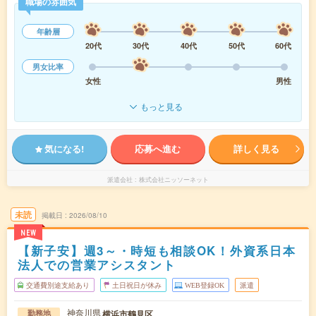
職場の雰囲気
年齢層
20代
30代
40代
50代
60代
男女比率
女性
男性
もっと見る
気になる!
応募へ進む
詳しく見る
派遣会社
株式会社ニッソーネット
未読
掲載日
2026/08/10
NEW
【新子安】週3～・時短も相談OK！外資系日本
法人での営業アシスタント
交通費別途支給あり
土日祝日が休み
WEB登録OK
派遣
神奈川県
横浜市鶴見区
勤務地