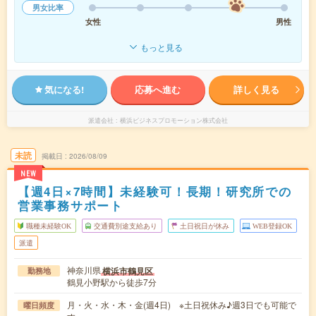
男女比率
女性
男性
もっと見る
気になる!
応募へ進む
詳しく見る
派遣会社
横浜ビジネスプロモーション株式会社
未読
掲載日
2026/08/09
NEW
【週4日×7時間】未経験可！長期！研究所での
営業事務サポート
職種未経験OK
交通費別途支給あり
土日祝日が休み
WEB登録OK
派遣
神奈川県
横浜市鶴見区
勤務地
鶴見小野駅から徒歩7分
月・火・水・木・金(週4日) ※土日祝休み♪週3日でも可能で
曜日頻度