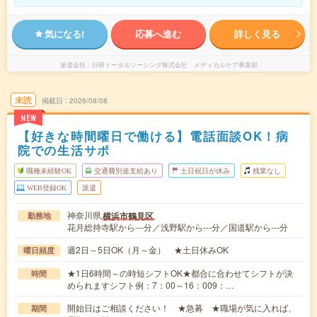
気になる!
応募へ進む
詳しく見る
派遣会社
日研トータルソーシング株式会社 メディカルケア事業部
未読
掲載日
2026/08/08
NEW
【好きな時間曜日で働ける】電話面談OK！病
院での生活サポ
職種未経験OK
交通費別途支給あり
土日祝日が休み
残業なし
WEB登録OK
派遣
神奈川県
横浜市鶴見区
勤務地
花月総持寺駅から---分／浅野駅から---分／国道駅から---分
週2日～5日OK（月～金） ★土日休みOK
曜日頻度
★1日6時間～の時短シフトOK★都合に合わせてシフトが決
時間
められますシフト例：7：00～16：009：…
開始日はご相談ください！ ★急募 ★職場が気に入れば、
期間