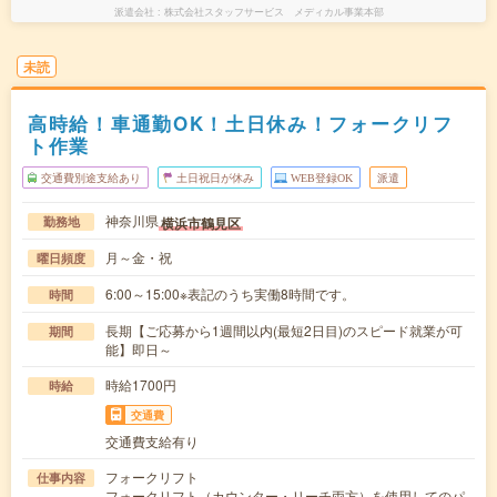
派遣会社
株式会社スタッフサービス メディカル事業本部
未読
高時給！車通勤OK！土日休み！フォークリフ
ト作業
交通費別途支給あり
土日祝日が休み
WEB登録OK
派遣
神奈川県
横浜市鶴見区
勤務地
月～金・祝
曜日頻度
6:00～15:00※表記のうち実働8時間です。
時間
長期【ご応募から1週間以内(最短2日目)のスピード就業が可
期間
能】即日～
時給1700円
時給
交通費
交通費支給有り
フォークリフト
仕事内容
フォークリフト（カウンター・リーチ両方）を使用してのパ