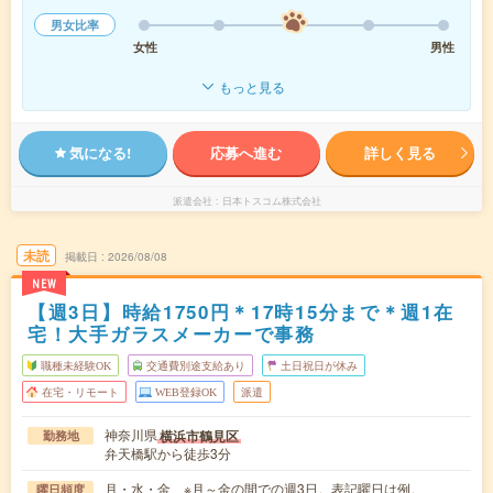
男女比率
女性
男性
もっと見る
気になる!
応募へ進む
詳しく見る
派遣会社
日本トスコム株式会社
未読
掲載日
2026/08/08
NEW
【週3日】時給1750円＊17時15分まで＊週1在
宅！大手ガラスメーカーで事務
職種未経験OK
交通費別途支給あり
土日祝日が休み
在宅・リモート
WEB登録OK
派遣
神奈川県
横浜市鶴見区
勤務地
弁天橋駅から徒歩3分
月・水・金 ※月～金の間での週3日。表記曜日は例。
曜日頻度