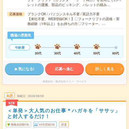
レットの運搬、部品のピッキング、パレットの積み…
ブランクOK / パソコンスキル不要 / 英語力不要
応募資格
【来社不要、WEB登録OK！】〇フォークリフトの資格・実
務経験（1年以上）をお持ちの方〇フリーター、…
職場の雰囲気
年齢層
20代
30代
40代
50代
60代
気になる!
応募へ進む
詳しく見る
派遣会社
株式会社テクノ・サービス
未読
掲載日
2026/08/08
NEW
＜単発＞大人気のお仕事＊ハガキを「ササッ」
と封入するだけ！
職種未経験OK
WEB登録OK
派遣