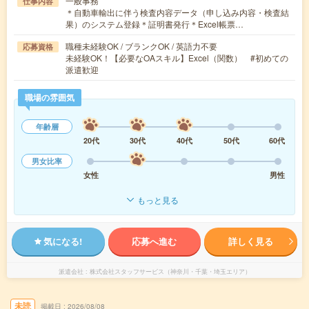
一般事務
仕事内容
＊自動車輸出に伴う検査内容データ（申し込み内容・検査結
果）のシステム登録＊証明書発行＊Excel帳票…
職種未経験OK / ブランクOK / 英語力不要
応募資格
未経験OK！【必要なOAスキル】Excel（関数） #初めての
派遣歓迎
職場の雰囲気
年齢層
20代
30代
40代
50代
60代
男女比率
女性
男性
もっと見る
気になる!
応募へ進む
詳しく見る
派遣会社
株式会社スタッフサービス（神奈川・千葉・埼玉エリア）
未読
掲載日
2026/08/08