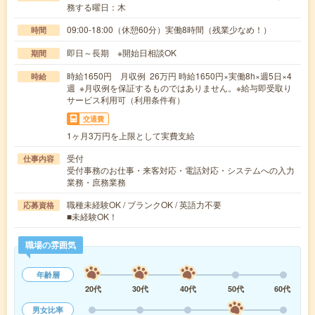
務する曜日：木
09:00-18:00（休憩60分）実働8時間（残業少なめ！）
時間
即日～長期 ※開始日相談OK
期間
時給1650円 月収例 26万円 時給1650円×実働8h×週5日×4
時給
週 ※月収例を保証するものではありません。※給与即受取り
サービス利用可（利用条件有）
交通費
1ヶ月3万円を上限として実費支給
受付
仕事内容
受付事務のお仕事・来客対応・電話対応・システムへの入力
業務・庶務業務
職種未経験OK / ブランクOK / 英語力不要
応募資格
■未経験OK！
職場の雰囲気
年齢層
20代
30代
40代
50代
60代
男女比率