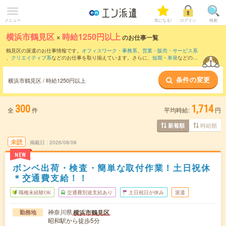
メニュー
気になる!
ログイン
検索
横浜市鶴見区
×
時給1250円以上
のお仕事一覧
鶴見区の派遣のお仕事情報です。
オフィスワーク・事務系
、
営業・販売・サービス系
、
クリエイティブ系
などのお仕事を取り揃えています。さらに、
短期
・
単発
などの期
間や、
職種未経験OK
などのこだわり条件で絞り込んでいただけます。
条件の変更
横浜市鶴見区 / 時給1250円以上
300
1,714
全
件
平均時給:
円
時給順
新着順
未読
掲載日
2026/08/08
NEW
ボンベ出荷・検査・簡単な取付作業！土日祝休
＊交通費支給！！
職種未経験OK
交通費別途支給あり
土日祝日が休み
派遣
神奈川県
横浜市鶴見区
勤務地
昭和駅から徒歩5分