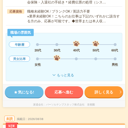
会保険・入退社の手続き＊経費伝票の処理（シス…
職種未経験OK / ブランクOK / 英語力不要
応募資格
※業界未経験OK！こちらのお仕事は下記のいずれかに該当す
る方のみ、応募が可能です。◆世帯または本人収…
職場の雰囲気
年齢層
20代
30代
40代
50代
60代
男女比率
女性
男性
もっと見る
気になる!
応募へ進む
詳しく見る
派遣会社
パーソルテンプスタッフ株式会社 首都圏
未読
掲載日
2026/08/08
NEW