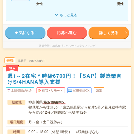
女性
男性
もっと見る
気になる!
応募へ進む
詳しく見る
派遣会社
株式会社リクルートスタッフィング
未読
掲載日
2026/08/08
NEW
週1～2在宅＊時給6700円！【SAP】製造業向
けS/4HANA導入支援
土日祝日が休み
在宅・リモート
WEB登録OK
派遣
神奈川県
横浜市鶴見区
勤務地
鶴見駅から徒歩5分／京急鶴見駅から徒歩5分／花月総持寺駅
から徒歩12分／国道駅から徒歩12分
月～金（土日祝休み）
曜日頻度
9:00～18:00（休憩1時間） ※残業ほぼなし
時間