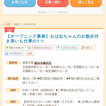
気になる!
応募へ進む
詳しく見る
派遣会社
レバテック株式会社
未読
掲載日
2026/08/08
NEW
【オープニング募集】おばあちゃんのお散歩付
き添いも仕事の1つ
職種未経験OK
交通費別途支給あり
土日祝日が休み
残業なし
WEB登録OK
派遣
神奈川県
横浜市鶴見区
勤務地
京急鶴見駅から---分／矢向駅から---分／安善駅から---分／弁
天橋駅から---分／海芝浦駅から---分
週2日～OK ■曜日固定の相談OK！ ■希望の曜日があればご相
曜日頻度
談ください！
9:00～18:00（休憩60分）■ご希望があれば下記シフトも
時間
OK！早番 7:00～16:00遅番 …
【8月中のスタートOK！急募！】2カ月～ ■ご応募から最短
期間
2～3日後に就業が可能です！