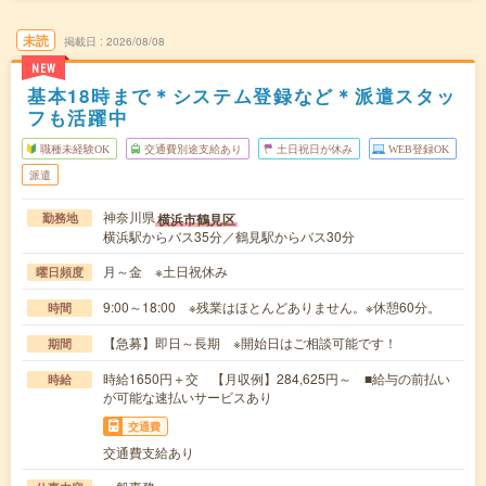
未読
掲載日
2026/08/08
NEW
基本18時まで＊システム登録など＊派遣スタッ
フも活躍中
職種未経験OK
交通費別途支給あり
土日祝日が休み
WEB登録OK
派遣
神奈川県
横浜市鶴見区
勤務地
横浜駅からバス35分／鶴見駅からバス30分
月～金 ※土日祝休み
曜日頻度
9:00～18:00 ※残業はほとんどありません。※休憩60分。
時間
【急募】即日～長期 ※開始日はご相談可能です！
期間
時給1650円＋交 【月収例】284,625円～ ■給与の前払い
時給
が可能な速払いサービスあり
交通費
交通費支給あり