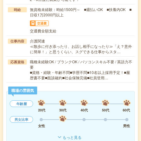
無資格未経験：時給1500円～ ■週払いOK ■扶養内OK ■
時給
日収1万2000円以上
交通費
交通費全額支給
介護関連
仕事内容
≪散歩に付き添ったり、お話し相手になったり≫「え？意外
に簡単！」と思うくらい、スグできる仕事からスタ…
職種未経験OK / ブランクOK / パソコンスキル不要 / 英語力不
応募資格
要
■資格・経験・年齢不問■学歴不問■10名以上採用予定！■履
歴書不要■面談確約■社会保険完備■社員登用…
職場の雰囲気
年齢層
20代
30代
40代
50代
60代
男女比率
女性
男性
もっと見る