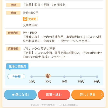
【急募】即日～長期（3カ月以上）
期間
時給4500円
時給
交通費
交通費支給
PM・PMO
仕事内容
【業務内容】・社内の共通部門、事業部門からのシステム開
発の相談対応、企画支援 ・要件ヒアリングと整…
ブランクOK / 英語力不要
応募資格
【必須】システム企画、要件定義の経験あり（PowerPointや
Excelでの資料作成） クラウド上…
職場の雰囲気
年齢層
20代
30代
40代
50代
60代
気になる!
応募へ進む
詳しく見る
派遣会社
アデコ株式会社 Tech Talent事業本部