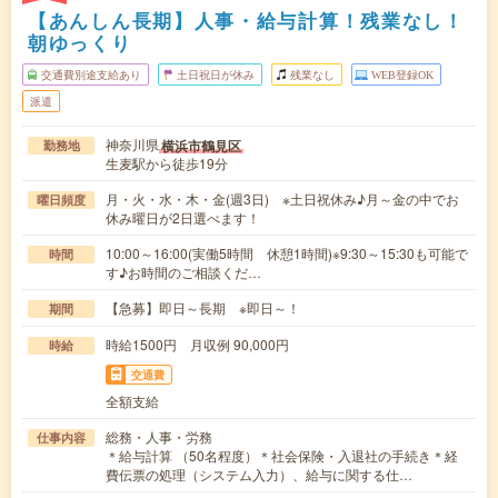
【あんしん長期】人事・給与計算！残業なし！
朝ゆっくり
交通費別途支給あり
土日祝日が休み
残業なし
WEB登録OK
派遣
神奈川県
横浜市鶴見区
勤務地
生麦駅から徒歩19分
月・火・水・木・金(週3日) ※土日祝休み♪月～金の中でお
曜日頻度
休み曜日が2日選べます！
10:00～16:00(実働5時間 休憩1時間)※9:30～15:30も可能で
時間
す♪お時間のご相談くだ…
【急募】即日～長期 ※即日～！
期間
時給1500円 月収例 90,000円
時給
交通費
全額支給
総務・人事・労務
仕事内容
＊給与計算 （50名程度）＊社会保険・入退社の手続き＊経
費伝票の処理（システム入力）、給与に関する仕…