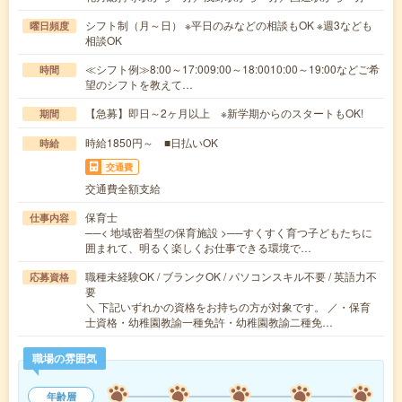
シフト制（月～日） ※平日のみなどの相談もOK ※週3なども
曜日頻度
相談OK
≪シフト例≫8:00～17:009:00～18:0010:00～19:00などご希
時間
望のシフトを教えて…
【急募】即日～2ヶ月以上 ※新学期からのスタートもOK!
期間
時給1850円～ ■日払いOK
時給
交通費
交通費全額支給
保育士
仕事内容
──< 地域密着型の保育施設 >──すくすく育つ子どもたちに
囲まれて、明るく楽しくお仕事できる環境で…
職種未経験OK / ブランクOK / パソコンスキル不要 / 英語力不
応募資格
要
＼ 下記いずれかの資格をお持ちの方が対象です。 ／・保育
士資格・幼稚園教諭一種免許・幼稚園教諭二種免…
職場の雰囲気
年齢層