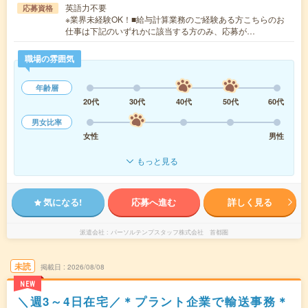
英語力不要
応募資格
※業界未経験OK！■給与計算業務のご経験ある方こちらのお
仕事は下記のいずれかに該当する方のみ、応募が…
職場の雰囲気
年齢層
20代
30代
40代
50代
60代
男女比率
女性
男性
もっと見る
気になる!
応募へ進む
詳しく見る
派遣会社
パーソルテンプスタッフ株式会社 首都圏
未読
掲載日
2026/08/08
NEW
＼週3～4日在宅／＊プラント企業で輸送事務＊