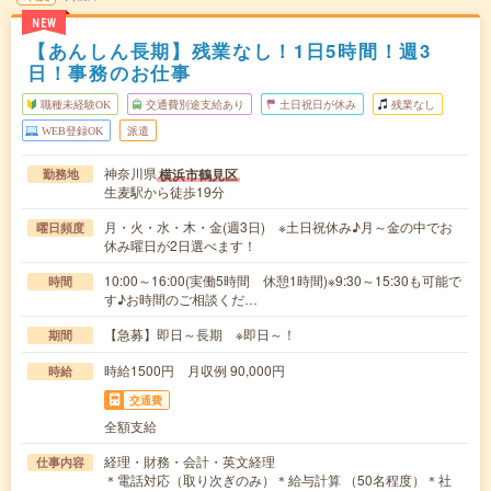
NEW
【あんしん長期】残業なし！1日5時間！週3
日！事務のお仕事
職種未経験OK
交通費別途支給あり
土日祝日が休み
残業なし
WEB登録OK
派遣
神奈川県
横浜市鶴見区
勤務地
生麦駅から徒歩19分
月・火・水・木・金(週3日) ※土日祝休み♪月～金の中でお
曜日頻度
休み曜日が2日選べます！
10:00～16:00(実働5時間 休憩1時間)※9:30～15:30も可能で
時間
す♪お時間のご相談くだ…
【急募】即日～長期 ※即日～！
期間
時給1500円 月収例 90,000円
時給
交通費
全額支給
経理・財務・会計・英文経理
仕事内容
＊電話対応（取り次ぎのみ）＊給与計算 （50名程度）＊社