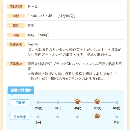
月～金
曜日頻度
8：00～16：45 （休憩60分）
時間
長期
期間
時給 1500円
時給
その他
仕事内容
ボンベ工場でのカンタンな軽作業をお願いします！＝具体的
な仕事内容＝・ボンベの出荷・検査・簡単な取付作…
職種未経験OK / ブランクOK / パソコンスキル不要 / 英語力不
応募資格
要
／未経験大歓迎♪＼特に必要な資格や経験はありません！
【歓迎】■20～50代の方■ブランクのある方■真…
職場の雰囲気
年齢層
20代
30代
40代
50代
60代
男女比率
女性
男性