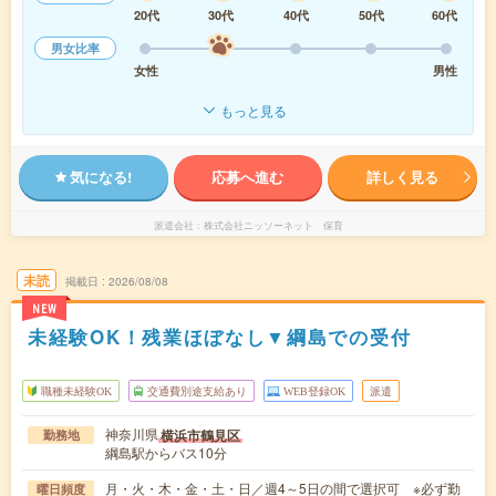
20代
30代
40代
50代
60代
男女比率
女性
男性
もっと見る
気になる!
応募へ進む
詳しく見る
派遣会社
株式会社ニッソーネット 保育
未読
掲載日
2026/08/08
NEW
未経験OK！残業ほぼなし▼綱島での受付
職種未経験OK
交通費別途支給あり
WEB登録OK
派遣
神奈川県
横浜市鶴見区
勤務地
綱島駅からバス10分
月・火・木・金・土・日／週4～5日の間で選択可 ※必ず勤
曜日頻度