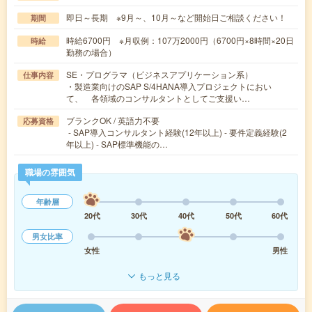
即日～長期 ※9月～、10月～など開始日ご相談ください！
期間
時給6700円 ※月収例：107万2000円（6700円×8時間×20日
時給
勤務の場合）
SE・プログラマ（ビジネスアプリケーション系）
仕事内容
・製造業向けのSAP S/4HANA導入プロジェクトにおい
て、 各領域のコンサルタントとしてご支援い…
ブランクOK / 英語力不要
応募資格
- SAP導入コンサルタント経験(12年以上) - 要件定義経験(2
年以上) - SAP標準機能の…
職場の雰囲気
年齢層
20代
30代
40代
50代
60代
男女比率
女性
男性
もっと見る