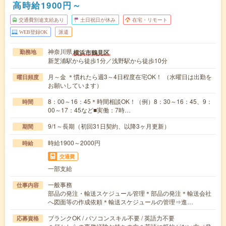
高時給1900円～
交通費別途支給あり
土日祝日が休み
在宅・リモート
WEB登録OK
派遣
神奈川県
横浜市鶴見区
勤務地
新芝浦駅から徒歩1分／浅野駅から徒歩10分
月～金 ＊慣れたら週3～4日程度在宅OK！ （水曜日は出勤を
曜日頻度
お願いしています）
8：00～16：45＊時間相談OK！（例）8：30～16：45、9：
時間
00～17：45など■実働：7時…
9/1～長期（初回31日契約、以降3ヶ月更新）
期間
時給1900～2000円
時給
交通費
一部支給
一般事務
仕事内容
部品の発注・輸送スケジュール管理＊部品の発注＊輸送会社
へ図面等の作成依頼＊輸送スケジュールの管理⇒進…
ブランクOK / パソコンスキル不要 / 英語力不要
応募資格