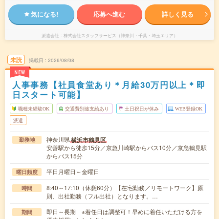
気になる!
応募へ進む
詳しく見る
派遣会社
株式会社スタッフサービス（神奈川・千葉・埼玉エリア）
未読
掲載日
2026/08/08
NEW
人事事務【社員食堂あり＊月給30万円以上＊即
日スタート可能】
職種未経験OK
交通費別途支給あり
土日祝日が休み
WEB登録OK
派遣
神奈川県
横浜市鶴見区
勤務地
安善駅から徒歩15分／京急川崎駅からバス10分／京急鶴見駅
からバス15分
平日月曜日～金曜日
曜日頻度
8:40～17:10（休憩60分）【在宅勤務／リモートワーク】原
時間
則、出社勤務（フル出社）となります。…
即日～長期 ※着任日は調整可！早めに着任いただける方を
期間