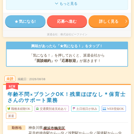
もっと見る
気になる!
応募へ進む
詳しく見る
派遣会社
株式会社ビーファイン
興味があったら「★気になる！」をタップ！
「気になる！」を押しておくと、派遣会社から
「面談確約」
や
「応募歓迎」
が届きます！
未読
掲載日
2026/08/08
NEW
年齢不問×ブランクOK！残業ほぼなし＊保育士
さんのサポート業務
職種未経験OK
交通費別途支給あり
土日祝日が休み
WEB登録OK
派遣
神奈川県
横浜市鶴見区
勤務地
花月総持寺駅から---分／浅野駅から---分／国道駅から---分