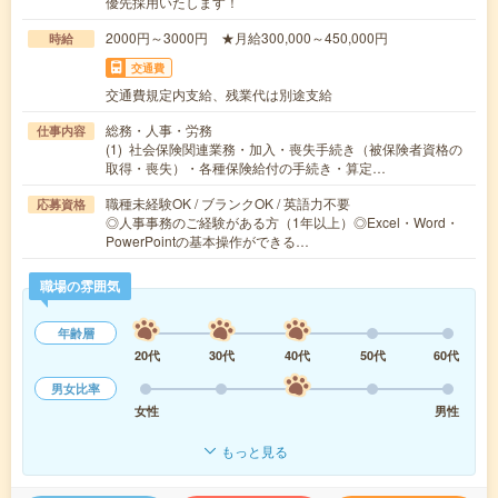
優先採用いたします！
2000円～3000円 ★月給300,000～450,000円
時給
交通費
交通費規定内支給、残業代は別途支給
総務・人事・労務
仕事内容
(1) 社会保険関連業務・加入・喪失手続き（被保険者資格の
取得・喪失）・各種保険給付の手続き・算定…
職種未経験OK / ブランクOK / 英語力不要
応募資格
◎人事事務のご経験がある方（1年以上）◎Excel・Word・
PowerPointの基本操作ができる…
職場の雰囲気
年齢層
20代
30代
40代
50代
60代
男女比率
女性
男性
もっと見る