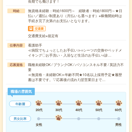
長期でも働けます！
無資格未経験：時給1600円～ 経験者：時給1800円～★日
時給
払い／週払い制度あり（月払いも選べます）※稼働開始時は
手続き完了次第のお支払いとなります。
交通費
交通費支給※規定有
看護助手
仕事内容
≪病院でちょっとしたお手伝い≫○シーツの交換やベッドメ
イキング〇お手洗い・入浴など生活のお手伝い○診…
職種未経験OK / ブランクOK / パソコンスキル不要 / 英語力不
応募資格
要
≪無資格・未経験OK≫年齢不問★10名以上採用予定★履歴
書は不要です。▽応募後の流れ1)翌営業日まで…
職場の雰囲気
年齢層
20代
30代
40代
50代
60代
男女比率
女性
男性