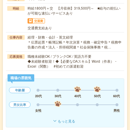
時給1800円＋交 【月収例】319,500円～ ■給与の前払い
時給
が可能な速払いサービスあり
交通費
交通費支給あり
経理・財務・会計・英文経理
仕事内容
＊伝票起票＊帳簿記帳＊年次決算＊税務・確定申告＊税務申
告書の作成＊法人・所得税関連＊社会保険事務＊税…
職種未経験OK / ブランクOK / 英語力不要
応募資格
◆未経験者歓迎！◆【必要なOAスキル】Word（作表）・
Excel（関数） #初めての派遣歓迎
職場の雰囲気
年齢層
20代
30代
40代
50代
60代
男女比率
女性
男性
もっと見る