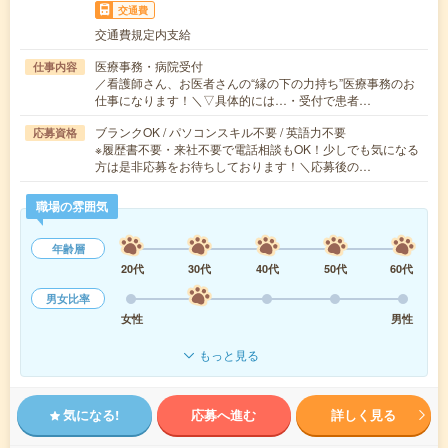
交通費
交通費規定内支給
医療事務・病院受付
仕事内容
／看護師さん、お医者さんの“縁の下の力持ち”医療事務のお
仕事になります！＼▽具体的には…・受付で患者…
ブランクOK / パソコンスキル不要 / 英語力不要
応募資格
※履歴書不要・来社不要で電話相談もOK！少しでも気になる
方は是非応募をお待ちしております！＼応募後の…
職場の雰囲気
年齢層
20代
30代
40代
50代
60代
男女比率
女性
男性
もっと見る
気になる!
応募へ進む
詳しく見る