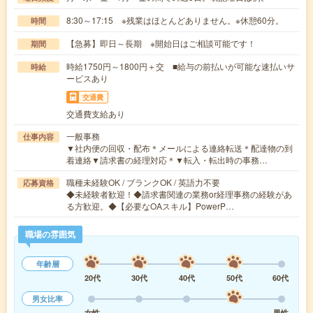
8:30～17:15 ※残業はほとんどありません。※休憩60分。
時間
【急募】即日～長期 ※開始日はご相談可能です！
期間
時給1750円～1800円＋交 ■給与の前払いが可能な速払いサ
時給
ービスあり
交通費
交通費支給あり
一般事務
仕事内容
▼社内便の回収・配布＊メールによる連絡転送＊配達物の到
着連絡▼請求書の経理対応＊▼転入・転出時の事務…
職種未経験OK / ブランクOK / 英語力不要
応募資格
◆未経験者歓迎！◆請求書関連の業務or経理事務の経験があ
る方歓迎。◆【必要なOAスキル】PowerP…
職場の雰囲気
年齢層
20代
30代
40代
50代
60代
男女比率
女性
男性