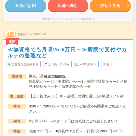
気になる!
応募へ進む
詳しく見る
派遣会社
キヤノンビズアテンダ株式会社
未読
掲載日
2026/08/08
NEW
≪無資格でも月収25.6万円～≫病院で受付やカ
ルテの整理など
交通費別途支給あり
土日祝日が休み
WEB登録OK
派遣
神奈川県
横浜市鶴見区
勤務地
鶴見駅から---分／生麦駅から---分／鶴見市場駅から---分／鶴
見小野駅から---分／新芝浦駅から---分
【土日祝休みOK】月～金曜日の間で週5日の希望シフト制
曜日頻度
8:00～17:009:00～18:00など※ご希望の時間帯をご相談くだ
時間
さい。
2ヶ月～OK ※スタート日はお気軽にご相談ください！
期間
時給1600円～ ■月収25.6万円～（日収1万2800円×20日）
時給