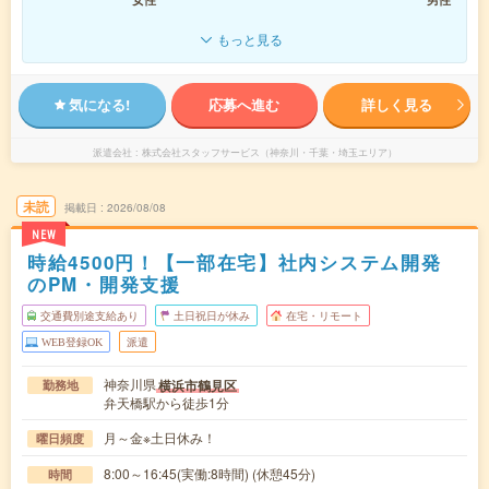
もっと見る
気になる!
応募へ進む
詳しく見る
派遣会社
株式会社スタッフサービス（神奈川・千葉・埼玉エリア）
未読
掲載日
2026/08/08
NEW
時給4500円！【一部在宅】社内システム開発
のPM・開発支援
交通費別途支給あり
土日祝日が休み
在宅・リモート
WEB登録OK
派遣
神奈川県
横浜市鶴見区
勤務地
弁天橋駅から徒歩1分
月～金※土日休み！
曜日頻度
8:00～16:45(実働:8時間) (休憩45分)
時間