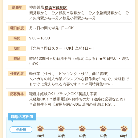
神奈川県
横浜市鶴見区
勤務地
鶴見駅から---分／鶴見市場駅から---分／京急鶴見駅から---分
／矢向駅から---分／鶴見小野駅から---分
月～日の間で単発1日～OK
曜日頻度
9:00～18:00
時間
【急募＊即日スタートOK】単発1日～！
期間
時給1339円＋初勤務手当（※規定による）★翌日払い・週払
時給
いOK！
軽作業（仕分け・ピッキング・検品、商品管理）
仕事内容
＼ハガキの封入作業／シンプルな軽作業が中心で、未経験で
もすぐに覚えられる内容です＾＾≪同時募集中≫・…
職種未経験OK / ブランクOK / 英語力不要
応募資格
未経験OK！＊携帯電話をお持ちの方（連絡に必要なため）
＊高校生不可【雇用契約が30日以内の派遣は下記…
職場の雰囲気
年齢層
20代
30代
40代
50代
60代