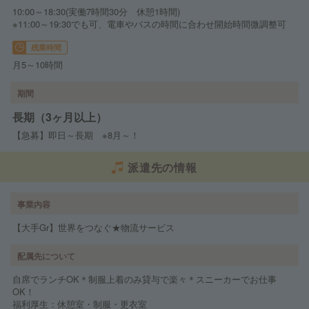
10:00～18:30(実働7時間30分 休憩1時間)
※11:00～19:30でも可、電車やバスの時間に合わせ開始時間微調整可
残業時間
月5～10時間
期間
長期（3ヶ月以上）
【急募】即日～長期 ※8月～！
派遣先の情報
事業内容
【大手Gr】世界をつなぐ★物流サービス
配属先について
自席でランチOK＊制服上着のみ貸与で楽々＊スニーカーでお仕事
OK！
福利厚生：休憩室・制服・更衣室