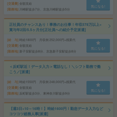
交通費
全額支給
気になる!
勤務地
川崎駅徒歩7分、京急川崎駅徒歩5分
正社員のチャンスあり！事務のお仕事！年収578万以上×
賞与年2回/5.5ヶ月分[正社員への紹介予定派遣]
給 与
時給1800円 月収例 252,000円+残業代
交通費
全額支給
気になる!
勤務地
新子安駅徒歩8分、京急新子安駅徒歩8分
＜反町駅近！データ入力＞電話なし！＼シフト勤務で働
こう／[派遣]
給 与
時給1550円 月収例 248,000円+残業代
交通費
全額支給
気になる!
勤務地
反町駅徒歩3分、東神奈川駅徒歩9分
【週3日×10～16時！】時給1600円！勤怠データ入力など
コツコツ総務人事[派遣]