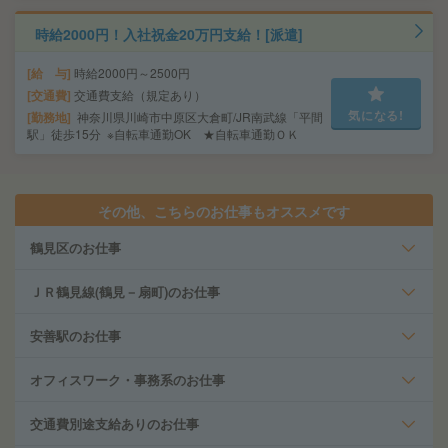
時給2000円！入社祝金20万円支給！[派遣]
給 与
時給2000円～2500円
交通費
交通費支給（規定あり）
気になる!
勤務地
神奈川県川崎市中原区大倉町/JR南武線「平間
駅」徒歩15分 ※自転車通勤OK ★自転車通勤ＯＫ
その他、こちらのお仕事もオススメです
鶴見区のお仕事
ＪＲ鶴見線(鶴見－扇町)のお仕事
安善駅のお仕事
オフィスワーク・事務系のお仕事
交通費別途支給ありのお仕事