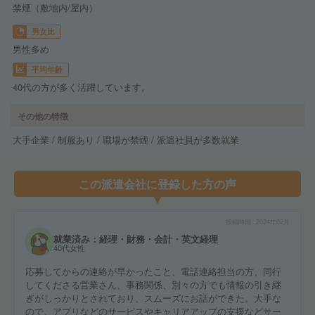
禁煙（敷地内/屋内）
男女比
男性多め
平均年齢
40代の方が多く活躍しています。
その他の特徴
大手企業 / 制服あり / 職場が禁煙 / 派遣社員が多数就業
この派遣会社に登録した方の声
投稿時期
2024年02月
就業済み：経理・財務・会計・英文経理
40代女性
応募してからの連絡が早かったこと、電話連絡担当の方、同行
してくださる営業さん、事務関係、別々の方でも情報の引き継
ぎがしっかりとされており、スムーズにお話ができた。大手な
ので、アプリなどのサービスやキャリアアップの支援などサー