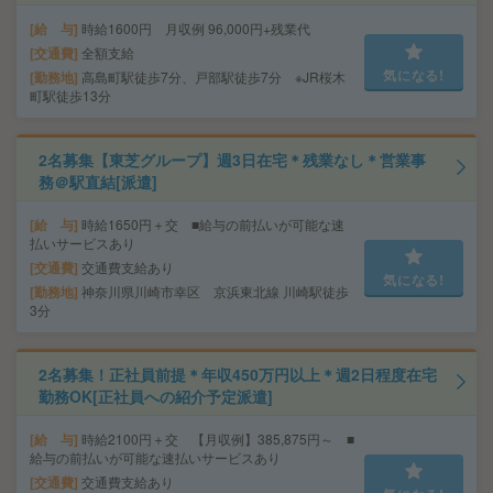
給 与
時給1600円 月収例 96,000円+残業代
交通費
全額支給
気になる!
勤務地
高島町駅徒歩7分、戸部駅徒歩7分 ※JR桜木
町駅徒歩13分
2名募集【東芝グループ】週3日在宅＊残業なし＊営業事
務＠駅直結[派遣]
給 与
時給1650円＋交 ■給与の前払いが可能な速
払いサービスあり
交通費
交通費支給あり
気になる!
勤務地
神奈川県川崎市幸区 京浜東北線 川崎駅徒歩
3分
2名募集！正社員前提＊年収450万円以上＊週2日程度在宅
勤務OK[正社員への紹介予定派遣]
給 与
時給2100円＋交 【月収例】385,875円～ ■
給与の前払いが可能な速払いサービスあり
交通費
交通費支給あり