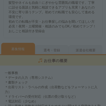
髪型やネイルも自由！にぎやかな雰囲気の職場です。丁寧
に話せる面談と気軽に相談できるアプリも充実！あなたの
不安に寄り添うテンプ。初めての転職でも安心して進める
環境です。
初めての転職が不安・お仕事探しの悩みを聞いてほしい方
必見！夜間・土曜開催・相談のみでもOK／初めてテンプ！
おしごと相談付き登録会
募集情報
選考・登録
派遣会社概要
お仕事の概要
一般事務
＊データの入力（専用システム）
＊書類チェック
＊出荷リスト・ラベルの作成（出荷数などをフォーマットに入
力）
＊ドライバーの受付対応（伝票の受け取りなど）
＊電話対応（少なめ）
＼同じ業務を複数名で対応するためすぐに聞ける＆突発休みも取