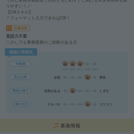
りやすい！／
【OAスキル】
＊フォーマット入力できればOK！
応募資格
英語力不要
◇少しでも事務業務のご経験がある方
職場の雰囲気
年齢層
20代
30代
40代
50代
60代
男女比率
女性
男性
職場の様子
活気がある
しずか
仕事の仕方
テキパキ
コツコツ
募集情報