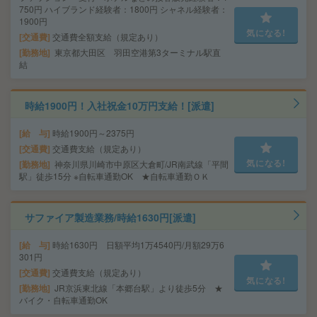
750円 ハイブランド経験者：1800円 シャネル経験者：
1900円
気になる!
交通費
交通費全額支給（規定あり）
勤務地
東京都大田区 羽田空港第3ターミナル駅直
結
時給1900円！入社祝金10万円支給！[派遣]
給 与
時給1900円～2375円
交通費
交通費支給（規定あり）
気になる!
勤務地
神奈川県川崎市中原区大倉町/JR南武線「平間
駅」徒歩15分 ※自転車通勤OK ★自転車通勤ＯＫ
サファイア製造業務/時給1630円[派遣]
給 与
時給1630円 日額平均1万4540円/月額29万6
301円
交通費
交通費支給（規定あり）
気になる!
勤務地
JR京浜東北線「本郷台駅」より徒歩5分 ★
バイク・自転車通勤OK