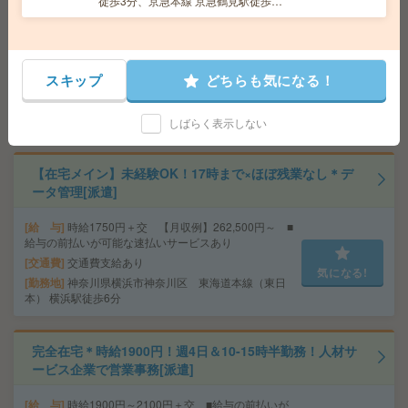
徒歩3分、京急本線 京急鶴見駅徒歩6
入など学校事務！12月迄[派遣]
分
給 与
時給1750円＋交 【月収例】301,875円～ ■
給与の前払いが可能な速払いサービスあり
スキップ
どちらも気になる！
交通費
交通費支給あり
気になる!
勤務地
東京都千代田区 中央・総武線各停 飯田橋駅
徒歩7分
しばらく表示しない
【在宅メイン】未経験OK！17時まで×ほぼ残業なし＊デ
ータ管理[派遣]
給 与
時給1750円＋交 【月収例】262,500円～ ■
給与の前払いが可能な速払いサービスあり
交通費
交通費支給あり
気になる!
勤務地
神奈川県横浜市神奈川区 東海道本線（東日
本） 横浜駅徒歩6分
完全在宅＊時給1900円！週4日＆10-15時半勤務！人材サ
ービス企業で営業事務[派遣]
給 与
時給1900円～2100円＋交 ■給与の前払いが