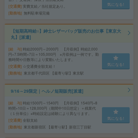
気になる!
交通費
実費支給／当社規定あり。
勤務地
無料駐車場完備
【短期高時給○】紳士レザーバッグ販売のお仕事【東京大
丸】[派遣]
給 与
時給2000円～2000円 【月収例】時給2,000
円×7.5時間×7日＝105,000円 ※月収例は一例です。勤
務時間や日数等により変動いたします。
気になる!
交通費
☆交通費全額支給！
勤務地
東京都千代田区 【最寄り駅】東京駅
9/16～29限定｜ヘルノ短期販売[派遣]
給 与
時給1500円～1540円 【月収例】1540円×8
時間×10日＝128,000円（期間中10日想定）＋残業代
（１分単位）※時給設定は経験により異なります。
気になる!
交通費
全額支給
勤務地
東京都新宿区 【最寄り駅】新宿三丁目駅