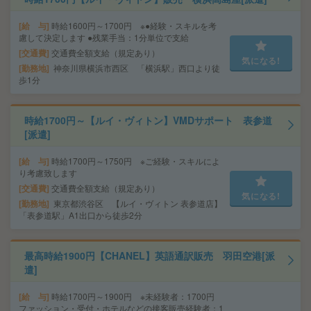
給 与
時給1600円～1700円 ※●経験・スキルを考
慮して決定します ●残業手当：1分単位で支給
交通費
交通費全額支給（規定あり）
気になる!
勤務地
神奈川県横浜市西区 「横浜駅」西口より徒
歩1分
時給1700円～【ルイ・ヴィトン】VMDサポート 表参道
[派遣]
給 与
時給1700円～1750円 ※ご経験・スキルによ
り考慮致します
交通費
交通費全額支給（規定あり）
気になる!
勤務地
東京都渋谷区 【ルイ・ヴィトン 表参道店】
「表参道駅」A1出口から徒歩2分
最高時給1900円【CHANEL】英語通訳販売 羽田空港[派
遣]
給 与
時給1700円～1900円 ※未経験者：1700円
ファッション・受付・ホテルなどの接客販売経験者：1