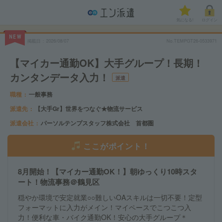
気になる!
ログイン
NEW
掲載日
2026/08/07
No.TEMPGT26-0533971
【マイカー通勤OK】大手グループ！長期！
カンタンデータ入力！
派遣
職種
一般事務
派遣先
【大手Gr】世界をつなぐ★物流サービス
派遣会社
パーソルテンプスタッフ株式会社 首都圏
ここがポイント！
8月開始！【マイカー通勤OK！】朝ゆっくり10時スタ
ート！物流事務＠鶴見区
穏やか環境で安定就業○○難しいOAスキルは一切不要！定型
フォーマットに入力がメイン！マイペースでこつこつ入
力！便利な車・バイク通勤OK！安心の大手グループ＊