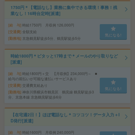
1750円＊【電話なし】業務に集中できる環境！事務！残
業なし！16時台定時[派遣]
給 与
時給1750円 月収例 126,000円
交通費
全額支給
気になる!
勤務地
京急鶴見駅徒歩5分、鶴見駅徒歩5分
時給1800円＊ピタッと17時まで＊メールのやり取りなど
[派遣]
給 与
時給1800円＋交 【月収例】234,000円～ ■
給与の前払いが可能な速払いサービスあり
交通費
交通費支給あり
気になる!
勤務地
神奈川県横浜市鶴見区 鶴見線 鶴見駅徒歩3
分、京急本線 京急鶴見駅徒歩6分
【在宅週2日！】ほぼ電話なし＊コツコツ！データ入力＋I
D発行[派遣]
給 与
時給1600円 月収例 240,000円