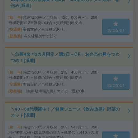
詰め[派遣]
給 与
時給1250円／月収例：120、000円＝1、250
円×8時間×12日勤務の場合＋交通費別途支給
交通費
実費支給／当社規定あり。
気になる!
勤務地
有名牧場のすぐ近く
＼急募4名＊2カ月限定／週3日～OK！お弁当の具をつめ
つめ！[派遣]
給 与
時給1300円／月収例：218、400円＝1、300
円×8時間×21日勤務の場合＋交通費別途支給
交通費
実費支給／当社規定あり。
気になる!
勤務地
《無料駐車場完備》マイカー通勤OK
＼40～60代活躍中！／健康ジュース《飲み放題》野菜の
カット[派遣]
給 与
時給1350円／月収例：259、548円＝1、350
円×7時間45分×20日勤務の場合＋残業代（月10ｈの場
合）、交通費、深夜手当別途支給