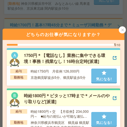
気になる!
勤務地
神奈川県横浜市中区 みなとみらい線 馬車道
駅徒歩5分、京浜東北線 関内駅徒歩10分
時給1700円！基本17時45分まで＊ミューザ川崎勤務＊デ
ータ入力など[派遣]
どちらのお仕事が気になりますか？
給 与
時給1700円～1750円＋交 【月収例】325,1
1
/10
25円～ ■給与の前払いが可能な速払いサービスあり
交通費
交通費支給あり
1750円＊【電話なし】業務に集中できる環
気になる!
勤務地
神奈川県川崎市幸区 京浜東北線 川崎駅徒歩
境！事務！残業なし！16時台定時[派遣]
5分
時給1750円 月収例 126,000円
給与
京急鶴見駅徒歩5分、鶴見駅徒歩5分
勤務地
気になる!
座り仕事！高時給！土日休み！フォークリフト・事務[派
遣]
時給1800円＊ピタッと17時まで＊メールのや
給 与
時給1650円
り取りなど[派遣]
交通費
交通費支給有り
気になる!
勤務地
鶴見駅～
時給1800円＋交 【月収例】234,000
給与
円～ ■給与の前払いが可能な速払い
サービスあり
神奈川県横浜市鶴見区 鶴見線 鶴見駅
気になる!
勤務地
時給1750円！人気の学校勤務＊基本16時まで＊書類の封