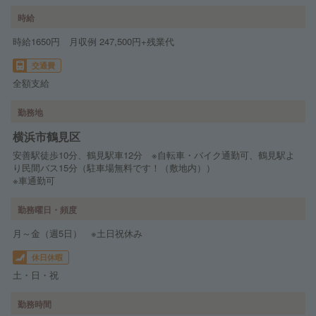
時給
時給1650円 月収例 247,500円+残業代
交通費
全額支給
勤務地
横浜市鶴見区
安善駅徒歩10分、鶴見駅車12分 ※自転車・バイク通勤可、鶴見駅よ
り民間バス15分（駐車場無料です！（敷地内））
※車通勤可
勤務曜日・頻度
月～金（週5日） ※土日祝休み
休日休暇
土・日・祝
勤務時間