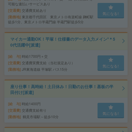
可能な速払いサービスあり
交通費
交通費支給あり
気になる!
勤務地
東京都千代田区 東京メトロ有楽町線 麹町駅
徒歩1分、東京メトロ半蔵門線 半蔵門駅徒歩5分
マイカー通勤OK！平塚！仕様書のデータ入力メイン*＊5
0代活躍中[派遣]
給 与
時給1700円＋交
交通費
交通費実費支給（当社規定あり）
気になる!
勤務地
JR東海道線 平塚駅 バス15分
座り仕事！高時給！土日休み！日勤のお仕事！基板の半
田付け[派遣]
給 与
時給1400円
交通費
交通費支給有り
気になる!
勤務地
鶴見市場駅～徒歩10分