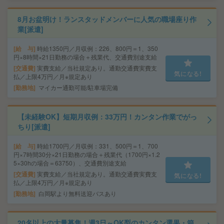
8月お盆明け！ランスタッドメンバーに人気の職場座り作
業[派遣]
給 与
時給1350円／月収例：226、800円＝1、350
円×8時間×21日勤務の場合＋残業代、交通費別途支給
交通費
実費支給／当社規定あり。通勤交通費実費支
気になる!
払／上限4万円／月※規定あり
勤務地
マイカー通勤可能/駐車場完備
【未経験OK】短期月収例：33万円！カンタン作業でがっ
ちり[派遣]
給 与
時給1700円／月収例：331、500円＝1、700
円×7時間30分×21日勤務の場合＋残業代（1700円×1.2
5×30hの場合＝63750）、交通費別途支給
交通費
実費支給／当社規定あり。通勤交通費実費支
気になる!
払／上限4万円／月※規定あり
勤務地
白岡駅より無料送迎バスあり
20名以上の大量募集！週3日～OK梨のカンタン選果・箱